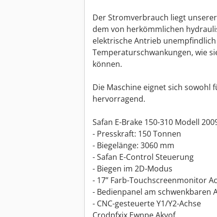
Der Stromverbrauch liegt unserer
dem von herkömmlichen hydraulisc
elektrische Antrieb unempfindlic
Temperaturschwankungen, wie sie
können.
Die Maschine eignet sich sowohl fü
hervorragend.
Safan E-Brake 150-310 Modell 200
- Presskraft: 150 Tonnen
- Biegelänge: 3060 mm
- Safan E-Control Steuerung
- Biegen im 2D-Modus
- 17” Farb-Touchscreenmonitor A
- Bedienpanel am schwenkbaren 
- CNC-gesteuerte Y1/Y2-Achse
Crodpfxjx Ewnpe Akvof