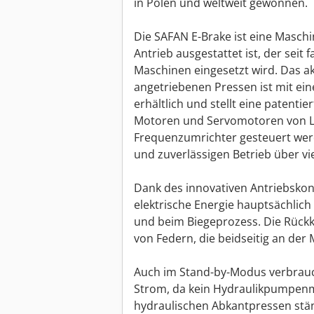
in Polen und weltweit gewonnen.
Die SAFAN E-Brake ist eine Maschi
Antrieb ausgestattet ist, der seit 
Maschinen eingesetzt wird. Das ak
angetriebenen Pressen ist mit eine
erhältlich und stellt eine patentie
Motoren und Servomotoren von Le
Frequenzumrichter gesteuert werd
und zuverlässigen Betrieb über v
Dank des innovativen Antriebsko
elektrische Energie hauptsächlic
und beim Biegeprozess. Die Rückke
von Federn, die beidseitig an der
Auch im Stand-by-Modus verbrauc
Strom, da kein Hydraulikpumpenmo
hydraulischen Abkantpressen stän