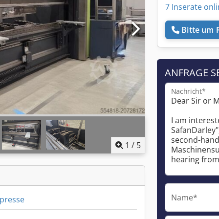
7 Inserate onl
Bitte um 
ANFRAGE S
Nachricht*
1
/
5
Name*
presse