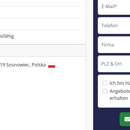
E-Mail*
Telefon
nsfähig
Firma
PLZ & Ort
219 Sosnowiec, Polska
Ich bin H
Angebote
erhalten