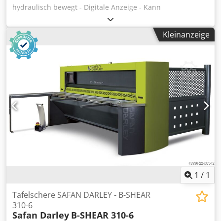
hydraulisch bewegt - Digitale Anzeige - Kann
horizontal/vertikal verwendet werden Djdpfer Ar Hvjx
Alieck - Fußsteuerung - Not-Halt - Dokumentation - 400V
Kleinanzeige
1
/
1
Tafelschere SAFAN DARLEY - B-SHEAR
310-6
Safan Darley
B-SHEAR 310-6