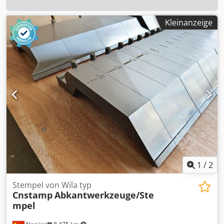
Kleinanzeige
1
/
2
Stempel von Wila typ
Cnstamp
Abkantwerkzeuge/Ste
mpel