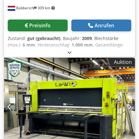
Babberich
309 km
Preisinfo
Anrufen
Zustand:
gut (gebraucht)
, Baujahr:
2009
, Blechstärke
(max.):
6 mm
, Hinteranschlag:
1.000 mm
, Gesamtlänge:
3.850 mm
, Gesamtbreite:
2.100 mm
, Gesamthöhe:
1.750
mm
, Tafelschere SAFAN DARLEY - B-SHEAR 310-6 MACH-ID
Auktion
9767 Hersteller: SAFAN DARLEY Typ: B-SHEAR 310-6
Baujahr: 2009 Max. Blechdicke: 6mm Max. Schnittbreite:
3100mm Anzahl: 24mm Hubzahl: 80 Winkelverstellung: 0,5
- 2° Länge Hinteranschlag: 1000mm Number of down
holders: 20 Senkgeschwindigkeit: 200mm/sec. Dsdpjzp
Dzhofx Alieck Hochhaltehilfe: Yes Lichtergitter: Yes
Mechanisch oder Hydraulisch:Hydraulic Leistung: 11kW
Länge: 3850mm Breite: 2100mm Höhe: 1750mm Gewicht:
6200kg Bitte beachten Sie: Die Informationen auf dieser
Seite wurden nach bestem Wissen undGewissen von uns ,
und soweit möglich , vom Hersteller bezogen.Die
Informationen werden im guten Glauben abgegeben, aber