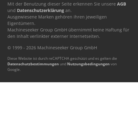
Mit der Benutzung dieser Seite erkennen Sie unsere
AGB
und
Datenschutzerklärung
an.
Ausgewiesene Marken gehören ihren jeweiligen
Eigentümern.
Machineseeker Group GmbH übernimmt keine Haftung für
den Inhalt verlinkter externer Internetseiten.
© 1999 - 2026 Machineseeker Group GmbH
Diese Website ist durch reCAPTCHA geschützt und es gelten die
Datenschutzbestimmungen
und
Nutzungsbedingungen
von
Google.