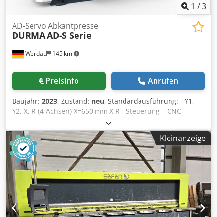
1
/
3
AD-Servo Abkantpresse
DURMA
AD-S Serie
Werdau
145 km
Preisinfo
Anrufen
Baujahr:
2023
, Zustand:
neu
, Standardausführung: - Y1,
Y2, X, R (4-Achsen) X=650 mm X,R - Steuerung – CNC
CYBELEC ModEva 19T - CNC gesteuerte motorische
Bombierung - Europäisches Klemmsystem - Ausladung -
Kleinanzeige
verschiebbare Auflagearme vorne mit T-Nut und
Kippanschlag - Hinteranschlag: Siemens DC Servo mit
Linearführung & Kugelgewindespindel -
Schutzabdeckungen Sonderzubehör: (Abhängig von
Abkantlänge und Presskraft verfügbar): Biegehilfe: -
Biegehilfe -motor. Höhenanpassung – max. Tragkraft 125
kg - Biegehilfe -motor. Höhenanpassung – max. Tragkraft
250 kg Hinteranschlagachsen: - X=650 mm X,R,Z1,Z2 (AL) -