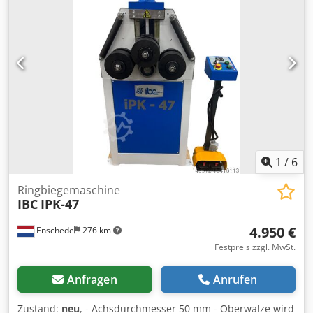
Fragen? Lassen Sie uns über das Kontaktfeld gerne eine
Schrottbehälter Einlauf-Sicherheitsvorrichtung
Nachricht zukommen. Wir antworten Ihnen umgehend!
1
/
6
Ringbiegemaschine
IBC
IPK-47
4.950 €
Enschede
276 km
Festpreis zzgl. MwSt.
Anfragen
Anrufen
Zustand:
neu
, - Achsdurchmesser 50 mm - Oberwalze wird