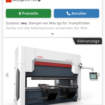
Nanjing
8.475 km
Preisinfo
Anrufen
Zustand:
neu
, Stempel von Wila typ für Trumpf/Safan
Darley und alle Abkantpressen verwenden das Wila-
Klemmensystem Djdpfx Aer Akraelisck
Kleinanzeige