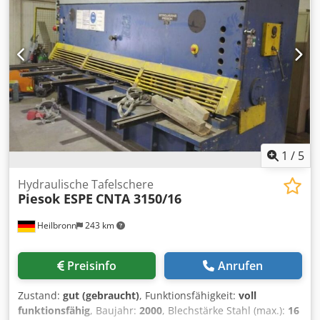
Maschinengewicht ca. 17800 kg Raumbedarf ca. 3710 x
1800 x 3390 mm Ausstattung: - gesteuerte Achsen Y1 + Y2 -
manuelle X-Achse mit digitale Positionsanzeige - Satz
Ober- und Unterwerkzeug - 2x Anschlagfinger - 2x vordere
Auflegearme - Hand- und Fußbedienung - seitliche +
hintere Schutzeinrichtung - Bedienungsanleitung
1
/
5
Hydraulische Tafelschere
Piesok ESPE
CNTA 3150/16
Heilbronn
243 km
Preisinfo
Anrufen
Zustand:
gut (gebraucht)
, Funktionsfähigkeit:
voll
funktionsfähig
, Baujahr:
2000
, Blechstärke Stahl (max.):
16