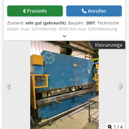
Preisinfo
Anrufen
Zustand:
sehr gut (gebraucht)
, Baujahr:
2007
, Technische
Daten: max. Schnittbreite: 4050 mm max. Schnittleistung
bei Stahl ST40: 8,0 mm max. Schnittleistung bei Edelstahl:
6,0 mm max. Schnittleistung bei Aluminium: 8,0 mm
Kleinanzeige
motor. verstellbarer Parallelanschlag: 1000 mm
Schnittspaltverstellung Schnittwinkeleinstellung: 2,2°
Blechhochhalteeinrichtung Motorleistung: 15 kW
Abmessungen (Länge x Breite x Höhe): ca. 4800 x 2200 x
2150 mm Dwjdpfeywd Ndex Anksa Gewicht: ca. 11,5-
Tonnen Der Verkäufer haftet nicht für Schreib- oder
Datenübermittlungsfehler. Die Maschine ist in Optik,
Technik und Verschleiß dem Alter entsprechend;
gebrauchte Maschinen werden ohne jegliche
Gewährleistung verkauft.
1
/
4