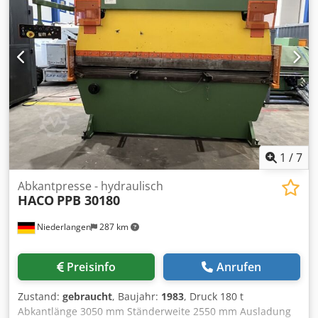
Rückzuggeschwindigkeit 60 mm/sek. - Stößelhub 120 mm -
Verstellbereich Festanschläge 120 mm - Motorleistung ca.
7,5 kW - Ölfüllung ca. 300 l - Platzbedarf ca. B 3850 x H
2300 x T 1600 mm - Gewicht ca. 8700 kg - mit: -
Schwenkarm – Bedientableau mit Steuerung ATL 550 - für
Presstiefe + Hinteranschlag - Mot. Hinteranschlag -
Bombiereinrichtung - Lasersafe FIESSLER - 4-fach
Universalmatrize, geteiltes Spitzwerkzeug +
Rehfußwerkzeug - Zweihandbedienpult, Fußtaster,
1
/
7
Abkantpresse - hydraulisch
HACO
PPB 30180
Niederlangen
287 km
Preisinfo
Anrufen
Zustand:
gebraucht
, Baujahr:
1983
, Druck 180 t
Abkantlänge 3050 mm Ständerweite 2550 mm Ausladung