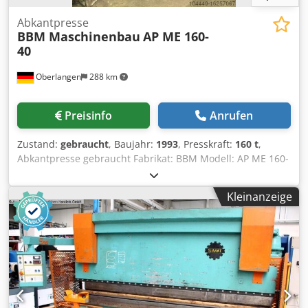
Abkantpresse
BBM Maschinenbau
AP ME 160-
40
Oberlangen
288 km
Preisinfo
Anrufen
Zustand:
gebraucht
, Baujahr:
1993
, Presskraft:
160 t
,
Abkantpresse gebraucht Fabrikat: BBM Modell: AP ME 160-
40 Baujahr 1993 Druckleistung 160 to. Abkantlänge 4050
mm Tischbreite 190 mm Hub 250 mm Ausladung 315 mm
Kleinanzeige
Ausstattung CNC Steuerung schwenkbare Bedienung
vorne rechts CNC-Hinteranschlag (X-Achse) CNC elektr.
Tiefenverstellung Dsdpfetufbnex Ankjwa manuell
verstellbare Anschlagfinger verstellbare Tischbombierung,
per Kurbel Schutzeinrichtungen hinten u. seitlich 3
vordere Auflegearme Doppel - Fußschalter Zubehör: 2
Multi-V-Matrizen sowie 1 gebr. Rehfußstempel