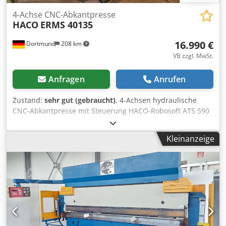
4-Achse CNC-Abkantpresse
HACO
ERMS 40135
16.990 €
Dortmund
208 km
VB zzgl. MwSt.
Anfragen
Anrufen
Zustand:
sehr gut (gebraucht)
, 4-Achsen hydraulische
CNC-Abkantpresse mit Steuerung HACO-Robosoft ATS 590
Graphic (2008 modernisiert) und CE-Konform
Druckleistung 135 t Abkantlänge 4000 mm Abmaße L x B x
Kleinanzeige
H ca. 4500 x 1600 x 2320 mm Gewicht 10500 kg Zubehör /
Besondere Merkmale: • 4-Achsen CNC-Steuerung HACO
ATS 590 Graphic Y1 +Y2, X, R für Eintauchtiefe,
Hinteranschlag und Anschlagfinger oben/mitte/unten • Die
Anschlagfinger zusammen/auseinander werden manuell
eingestellt • Graphische Programmierung und Darstellung
• CE-Konform durch 1 Arbeitsgeschwindigkeit •
Hydraulische Gleichlaufsteuerung • Manuelle Tisch-