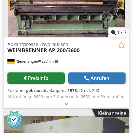
1
/
7
Abkantpresse - hydraulisch
WEINBRENNER
AP 200/3600
Niederlangen
287 km
Preisinfo
Anrufen
Zustand:
gebraucht
, Baujahr:
1973
, Druck 200 t
Abkantlänge 3600 mm Ständerweite 2650 mm Einbauhöhe
500 mm Ausladung 300 mm Dodpot I D U Ejfx Ankswa Hub
250 mm Arbeitsgeschwindigkeit 10,5 mm/sec
Kleinanzeige
Rückzugsgeschwindigkeit 100 mm/sec
Stößelgeschwindigkeit 150 mm/sec Tischhöhe 900 mm
Ölinhalt 500 l Gesamtleistungsbedarf 37 kW