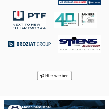
Gesamtleistungsbedarf 12.5 kW Maschinengewicht ca.
9100 kg. Abmessung L-B-H 3200 x 1325 x 2470 mm
gepflegter Zustand aus einer Instandhaltungswerkstatt (!!)
Ausstattung: - einfache, konventionelle elektro-
hydraulische Abkantpresse * mit Torsionswelle für
Parallelität der Oberwange - elektro-motorischer
Hinteranschlag, mit Kugelumlaufspindeln (X Achse) * mit
2x manuell verstellbaren Anschlagfinger * Feineinstellung
über Handrad vorne, mit analoger Positionsanzeige -
elektro-motorische Verstellung der Eintauchtiefe (Y1+Y2
Achse) * mit digitaler Positionsanzeige - schwenkbare
Bedienung, Anbauseite links - geteiltes Rehfuß- +
Spitzwerkzeug - 1x drehbarer Multi V
Universalmatrizenblock - 1x freibewegliche 2Hand-
Hier werben
Fußbedienung - Bedienungsanleitung
Maschinensucher