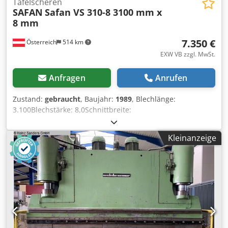
Tafelscheren
SAFAN
Safan VS 310-8 3100 mm x
8 mm
7.350 €
Österreich
514 km
EXW VB zzgl. MwSt.
Anfragen
Anrufen
Zustand:
gebraucht
, Baujahr:
1989
, Blechlänge:
3.100Blechstärke: 8,0Schnittbreite:
3100Gesamtleistungsbedarf: 11Gewicht ca.:
7500Abmessung (LxBxH): 4180 x 2150 x 2000 Technische
Kleinanzeige
Daten: Blechstärke: 8 mm Dedpfxeru Un He Ankswa
Schnittlänge: 3.100 mm Hinteranschlag: motorisch 1.000
mm Schnittspaltverstellung 11 KW