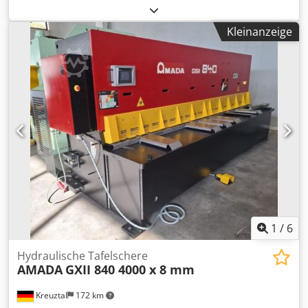
250 mm Hub 150 mm Rückzugsgeschwindigkeit 65 mm/sec
Zustellgeschwindigkeit 50 mm/sec Arbeitshöhe 1010 mm
Kleinanzeige
Ölinhalt 150 l Gesamtleistungsbedarf 11 kW
Maschinengewicht ca. 9500 kg Abmessungen 3100 x 1750 x
2850 mm Ausstattung: - gesteuerte Achsen: Y1 , Y2 , X
Dwsdpfx Answa Dyzokoa - elektrischer Hinteranschlag, von
vorne einstellbar * Feineinstellung über Handkurbel* - 2
vordere Auflegearme - Oberwerkzeug - Unterwerkzeug =
Matrizenblock - hintere + seitliche Schutzeinrichtung -
Fußbedienung
1
/
6
Hydraulische Tafelschere
AMADA
GXII 840 4000 x 8 mm
Kreuztal
172 km