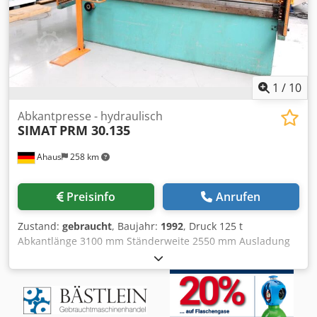
1
/
10
Abkantpresse - hydraulisch
SIMAT
PRM 30.135
Ahaus
258 km
Preisinfo
Anrufen
Zustand:
gebraucht
, Baujahr:
1992
, Druck 125 t
Abkantlänge 3100 mm Ständerweite 2550 mm Ausladung
250 mm Hub 120 mm Zustellgeschwindigkeit 70.0 mm/sec
Arbeitsgeschwindigkeit 7.0 mm/sec
Rückzugsgeschwindigkeit 60.0 mm/sec Einbauhöhe 325
mm Dodpfx Anjxaaulekewa Tischbreite 180 mm
Arbeitshöhe 915 mm Ölinhalt 150 ltr.