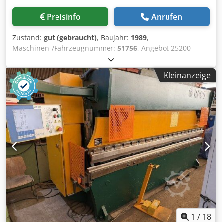
Preisinfo
Anrufen
Zustand:
gut (gebraucht)
, Baujahr:
1989
,
Maschinen-/Fahrzeugnummer:
51756
, Angebot 25200
Technische Daten: - Druckleistung 200 t - Arbeitsbreite
3100 mm - Durchgang zwischen den Ständern 2600 mm -
Kleinanzeige
Tischbreite 180 mm - Ausladung 300 mm - Einbauhöhe 450
mm - Zustellgeschwindigkeit 80 mm/sek. -
Arbeitsgeschwindigkeit 9 mm/sek. -
Rückzuggeschwindigkeit 60 mm/sek. - Stößelhub 120 mm -
Verstellbereich Festanschläge 120 mm - Antrieb 400 V /
18,7 kW - Platzbedarf ca. B 3300 x H 2950 x T 1900 mm -
Gewicht ca. 10500 kg Dwodpswvipgsfx Ankea - mit: -
Einstellung der Presstiefe + Pressdruck - Mot.
Hinteranschlag mit Handrad Feineinstellung - 4-fach
Universalmatrize - Spitzwerkzeug - Zweihandbedienpult,
Fußtaster,
1
/
18