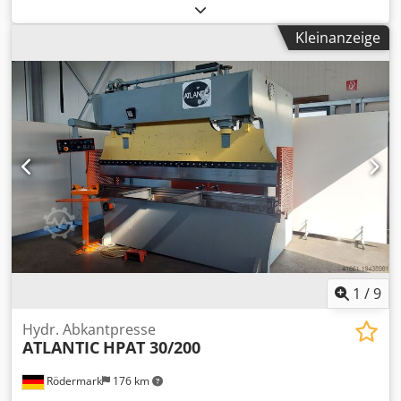
mm
, Hinteranschlag:
1.000 mm
, Schnittlänge (max.):
3.150
mm
, Fussschalter motorischer Hinteranschlag
Kleinanzeige
Schnittwinkelverstellung Technische Daten / technical
details: Schnittleistung / max. cutting capacity 16 mm max.
Schnittlänge / max. cutting length 3150 mm Dwedpfx Aov
Syyvonkoa Anschlag / limit stop 1000 mm Gewicht der
Maschine / weight 16300 kg Technische Daten, Zubehör
und Beschreibung der Maschine sind unverbindlich -
Technical data, accessories and description of the machine
are not binding.
1
/
9
Hydr. Abkantpresse
ATLANTIC
HPAT 30/200
Rödermark
176 km