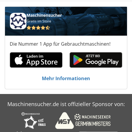
Sonderausführung für flexible Aussortierstation •
LoadMaster (Serienversion 103) • Aufstellung 100 mm
höher (Einsatz eines Drahtgitterbehälters möglich),
Maschinensucher
Entscheidung bei Abnahme • Leistungen: • Installation,
Gratis im Store
Inbetriebnahme, Schulung
Die Nummer 1 App für Gebrauchtmaschinen!
Mehr Informationen
Maschinensucher.de ist offizieller Sponsor von: