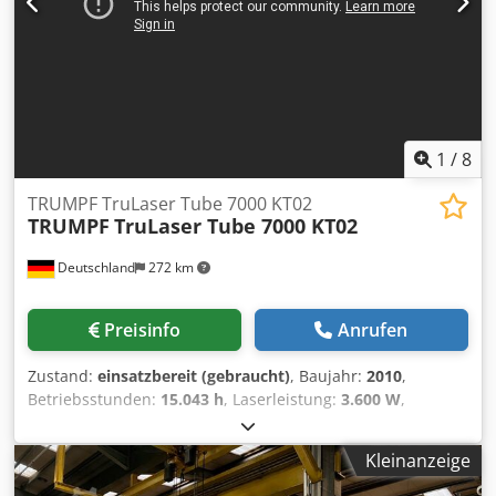
1
/
8
TRUMPF TruLaser Tube 7000 KT02
TRUMPF
TruLaser Tube 7000 KT02
Deutschland
272 km
Preisinfo
Anrufen
Zustand:
einsatzbereit (gebraucht)
, Baujahr:
2010
,
Betriebsstunden:
15.043 h
, Laserleistung:
3.600 W
,
Verfahrweg X-Achse:
6.500 mm
, Anzahl der Achsen:
5
,
Diese TRUMPF TruLaser Tube 7000 KT02 wurde im Jahr
Kleinanzeige
2010 hergestellt. Sie verfügt über einen Arbeitsbereich von
6500 mm auf der X-Achse und kann Rohrdurchmesser von