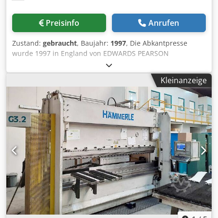
die Punktzeit einstellen und der Drahtvorschub steuert die
Laserquelle entsprechend. Djdpfx Aemk S Slopvock Der
Preisinfo
Anrufen
Drahtvorschub bietet vier Betriebsarten: 1.
Durchgehendes Schweißen mit Drahtzufuhr 2.
Zustand:
gebraucht
, Baujahr:
1997
, Die Abkantpresse
Durchgehendes Schweißen ohne Drahtzufuhr 3.
wurde 1997 in England von EDWARDS PEARSON
Punktschweißen ohne Drahtzufuhr Das Gerät verfügt über
hergestellt. Die Abkantpresse ist in gutem Zustand, wird
200 Speicherplätze für Parameter, die individuell benannt
mit Werkzeug verkauft. Immer pünktlich gewartet und
und gespeichert werden können – dies erhöht die
Kleinanzeige
gepflegt. Die Werkzeugmaschinen sind angeschlossen und
Benutzerfreundlichkeit erheblich. Zu unserem System
können getestet und inspiziert werden. Spezifikation:
gehört auch ein neuentwickeltes Fußpedal, das an den
Modell: EDWARDS PEARSON 100/3100 PR6 Baujahr: 1997
Drahtvorschub angeschlossen werden kann, um die
Arbeitslänge: 3 100 mm Biegeleistung: 100 T Verfahrweg:
Vorschubgeschwindigkeit zu regulieren. Es funktioniert
172 mm Abstand zwischen Tisch und Rahmen: 450 mm
ähnlich wie das Gaspedal eines Fahrzeugs: Wird
Arbeitsgeschwindigkeit: 100 mm/s
beispielsweise eine Maximalgeschwindigkeit von 10 m/min
Rücklaufgeschwindigkeit: 110 mm/s Achsen: automatisch
eingestellt, erreicht der Vorschub bei voll
X1, X2, Y1, Y2, Z1, Z2, R Werkzeuge: Verfügbar Gewicht: 7 T
durchgedrücktem Pedal diese Geschwindigkeit; bei halb
Sonstiges: Neuer Bildschirm vor kurzem ersetzt, Tastatur
gedrücktem Pedal entsprechend die Hälfte. Dies ist
für die Benutzerfreundlichkeit angebracht. Wenn Sie
besonders für sitzende Bediener vorteilhaft. Alternativ
weitere Fragen haben, werden wir gerne zu beantworten.
kann das Schweißverfahren auch direkt über eine Taste
Dcsdpjrfx Utsfx Apvsk
am Brenner gestartet/gestoppt werden. Das Fußpedal ist
optional erhältlich (Aufpreis 400 EUR). Bitte sehen Sie sich