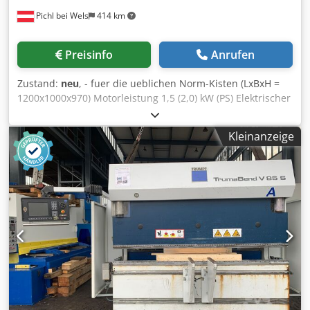
Pichl bei Wels
414 km
Preisinfo
Anrufen
Zustand:
neu
, - fuer die ueblichen Norm-Kisten (LxBxH =
1200x1000x970) Motorleistung 1,5 (2,0) kW (PS) Elektrischer
Anschluss 400V 50Hz (3 Phasen) Elektrische Absicherung
16 A Laenge 1670 mm Breite 1460 mm Hoehe 1280 mm
Kleinanzeige
Hoehe Annahme 850 mm Dcsdpfx Ajb I Sx Eepvok Gewicht
350 kg Material 1.4301 / AISI 304 Hubkraft bis zu 550kg /
Kiste Dauer je Schwenkvorgang 15 sec. Hoehe
Maischeabgabe 900 mm Breite Obstabgabe 500 mm