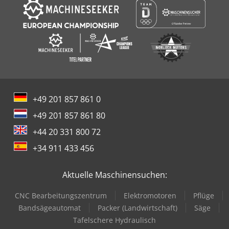
+49 201 857 861 0
+49 201 857 861 80
+44 20 331 800 72
+34 911 433 456
Aktuelle Maschinensuchen:
CNC Bearbeitungszentrum
Elektromotoren
Pflüge
Bandsägeautomat
Packer (Landwirtschaft)
Säge
Tafelschere Hydraulisch