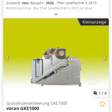
Zustand:
neu
, Baujahr:
2026
, -Tfon Leveltech® S-3513
Arbeitsspeicher - 15" Touch Bildschirm - Netzwerkfähig -
Richtmaschine. Die Tfon Leveltech® S-3513 ist eine
Teleservice über analogen Telefonanschluss Bedienung -
Präzisionsrichtmaschine, die für ultradünne Materialien
Bedienpult mit LCD Tastenfeld, Fußschalter Not-Auf, Ab
optimiert ist und fortschrittliche elektromechanische
und Not-Aus - Kommunikationsschiene für den Einsatz von
Kleinanzeige
Steuerungen mit einfacher Bedienung für gleichbleibend
ACB-Winkelsensorwerkzeuge Sicherheit -
hochwertige Richtresultate kombiniert. Wichtige
Sicherheitseinrichtung: integrierte Seitentüren +
Spezifikationen: Materialstärke: 0 – 0,3 mm. Maximale
Hinteranschlagsystem 5-Achsen (X,X1,R,Z1,Z2) +
Materialbreite: 1.300 mm Dcodpfxokyrzle Apvjk Minimale
Oberwerkzeugklemmung hydraulisch + Bombierung CNC +
Materiallänge: 70 mm Schnellwechselsystem für
BendGuard + zusätzlicher Fußschalter + 2stk.
Richtwalzen: Standard. Einstellen des Richtspalts:
Auflagekonsole + 1stk. MobileConrol + ACB vorbereitet
elektromechanisch / PC-gesteuert.
Maschinenabmessungen (L × B × H): 2.685 × 1.585 × 1.820
mm. Gesamtgewicht: 5.000 kg.
1
/
4
Grosskistenentleerung GKE1000
voran
GKE1000