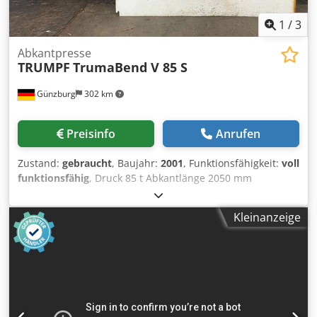
1
/
3
Abkantpresse
TRUMPF
TrumaBend V 85 S
Günzburg
302 km
Preisinfo
Anrufen
Zustand:
gebraucht
, Baujahr:
2001
, Funktionsfähigkeit:
voll
funktionsfähig
, Druck 85 t Abkantlänge 2050 mm
Ständerweite 1750 mm Steuerung DELEM Hub 215 mm
Ausladung 410 mm Gesamtleistung 13 kW Dcedew Imq
Kleinanzeige
Ropfx Apvsk Gewicht 8.750 kg Maschinenabmessungen
3190 x2100 x 2375 mm