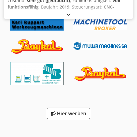
Zustand:
sehr gut (gebraucht)
, Funktionsfähigkeit:
voll
Anschlussmöglichkeiten/Datenübertragung: RJ-45-
funktionsfähig
, Baujahr:
2019
, Steuerungsart:
CNC-
Netzwerkanschluss, USB-Anschluss; Netzwerkanschluss
Steuerung
, Lasertyp:
Faserlaser
, Laserleistung:
10.000 W
,
inkl. Installation • Sicherheit: CE-Kennzeichnung,
Tischlänge:
4.000 mm
, Tischbreite:
2.000 mm
,
Mehrstrahl-Lichtschranken, Kompakt-Staubabsaugung
Arbeitslänge:
4.000 mm
, Arbeitsbreite:
2.000 mm
,
1500 Nm³/h, Schutzkabine mit Makrolon-Paneelen •
Ausstattung:
CE-Kennzeichnung, Notausschalter,
Umgebungs-Betriebstemperatur: Bis zu 43 °C •
Rauchabsaugung, Sicherheitslichtschranke,
Aufstellungsart: Spezielle Maschinenaufstellung Dodpfxox
Staubabsaugung
, Gebrauchte Trumpf 10kW 5040
D I H Ds Apvsck Zusatzausstattung • Zubehör: •
Faserlaseranlage, 4 Meter x 2 Meter, zum Verkauf
Ersatzteilkoffer für Schneidköpfe • 1 x Fernbedienungsset •
Dodpfoylax Nex Apvjck Baujahr 2019 Inklusive Option für
Spannbackensatz Ø 16 / 200 mm • U-förmige
aktive Schnittkontrolle Verkauf ohne Automatisierung 10kW
Führungsschienen für die Ausschussstation mit ID = 200
/ 10.000 W Schneidbett: 4 Meter x 2 Meter
mm • Automatisierung: • Beschickungseinheit: LoadMaster
Tube 6,5 m mit Bündelauflage, 2 Greifern, 254 mm
Außendurchmesser, kratzarmes Design für 6 m,
schwenkbare Förderbahn, zusätzlicher Greifer D = 254 mm
• Optionen für LoadMaster Tube 6 m: • Kreisdurchmesser
250 mm • Kürzere Bandstütze • Schwenkbarer
Förderabschnitt • Zusätzlicher Greifer Ø 200 mm •
Hier werben
Zusätzlicher Greifer Ø 250 mm • Sonderausstattung: •
Flexible Aussortierstation 4,5 m (Prototyp) anstelle der
Aussortierstation 3 m, ohne Bürstentisch •