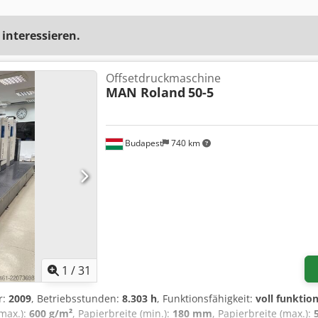
 interessieren.
Offsetdruckmaschine
MAN Roland
50-5
Budapest
740 km
1
/
31
r:
2009
, Betriebsstunden:
8.303 h
, Funktionsfähigkeit:
voll funktio
(max.):
600 g/m²
, Papierbreite (min.):
180 mm
, Papierbreite (max.):