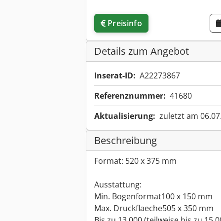
Preisinfo
Details zum Angebot
Inserat-ID:
A22273867
Referenznummer:
41680
Aktualisierung:
zuletzt am 06.07
Beschreibung
Format: 520 x 375 mm
Ausstattung:
Min. Bogenformat100 x 150 mm
Max. Druckflaeche505 x 350 mm
Bis zu 13.000 (teilweise bis zu 15