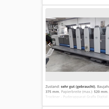
sich bei diesem Angebot um ein gebra
aufweisen kann. Das Gerät ist auf Fun
sich das Gerät zu unseren Geschäftsze
Versand auf Anfrage möglich! Vor Vers
können Sie sich natürlich auch persön
Zustand:
sehr gut (gebraucht)
, Baujah
375 mm
, Papierbreite (max.):
520 mm
Trockner - Puderapparat Grafix Digital
Doppelbogenkontrolle - Hochstapel A