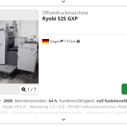
uchtes Gerät, welches unter Umständen Gebrauchsspuren (kleiner
ktion getestet Ein Testausdruck ist auf dem Foto zu sehen Verpac
Offsetdruckmaschine
iten anschauen. Vereinbaren Sie hierfür bitte einen Termin! Eine 
Ryobi
525 GXP
and oder Abholung wird für Sie ein Funktionstest auf Video festge
lich mit uns in Verbindung setzen.
Siegen
173 km
1
/
7
r:
2008
, Betriebsstunden:
64 h
, Funktionsfähigkeit:
voll funktionsf
, - Ryobi PCS-H - Wendung 2:3 / 5:0 - RYOBI halbautomatischer Plat
 3000 - Elektronische Seitenmarkenkontrolle - elektronische Doppelb
usleger - Schuppenanleger - automatische Gummituchwascheinric