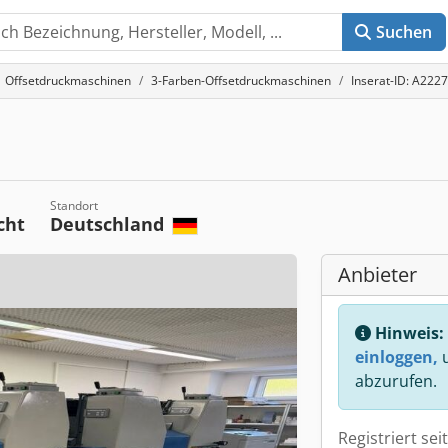
Suchen
Offsetdruckmaschinen
3-Farben-Offsetdruckmaschinen
Inserat-ID: A222
Standort
cht
Deutschland
Anbieter
Hinweis:
einloggen,
u
abzurufen.
Registriert sei