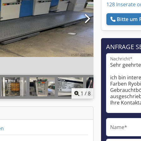
128 Inserate o
Bitte um 
ANFRAGE S
Nachricht*
1
/
8
Name*
en