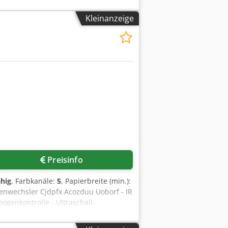
e Kratzer oder Vergilbungen)
kung und Versand: Gerne können Sie
Kleinanzeige
seefeste Verpackung und weltweiter
halten. Für nähere Informationen
Preisinfo
ähig
, Farbkanäle:
5
, Papierbreite (min.):
tenwechsler Cjdpfx Acozduu Uoborf - IR
ogenkontrolle - Ultraschall-
htung