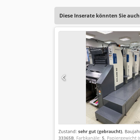
Diese Inserate könnten Sie auch
Zustand:
sehr gut (gebraucht)
, Baujah
33365B
, Farbkanäle:
5
, Papiergewicht 