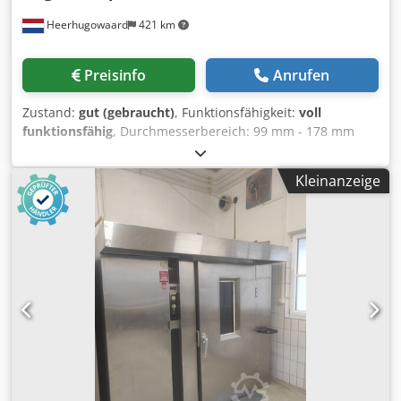
Heerhugowaard
421 km
Preisinfo
Anrufen
Zustand:
gut (gebraucht)
, Funktionsfähigkeit:
voll
funktionsfähig
, Durchmesserbereich: 99 mm - 178 mm
Höhenbereich: 89 mm - 254 mm Produktionskapazität: bis
zu 150 c.p.m. Cjdpfjtqmv Dox Aafoha Werkzeugaufnahme
Kleinanzeige
für ca.: 99 mm (401) oder 153 mm (603)