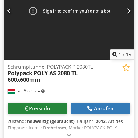
Hubraum : 2286 ccm * Eigengewicht : 2470 Kg *
Gesamtgewicht : 3500 Kg * Nutzlast : 955 Kg * Radstand :
3450 mm * Koffer innen Länge : 3,30 m * Koffer innen
Breite : 2 m * Koffer innen Höhe : 2 m * Fahrzeug Länge :
5890 mm * Fahrzeug Breite : 2060 mm * Fahrzeug Höhe :
2900 mm * Reifen : 195 / 75 R 16 * Alle Angaben ohen
Gewähr
1
/
15
Schrumpftunnel POLYPACK P 2080TL
Polypack
POLY AS 2080 TL
600x600mm
Tata
691 km
Preisinfo
Anrufen
Zustand:
neuwertig (gebraucht)
, Baujahr:
2013
, Art des
Eingangsstroms:
Drehstrom
, Marke: POLYPACK POLY
2080TL Schrumpffolientunnel Baujahr: 2013 Automatische