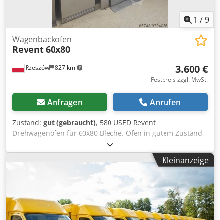
1
/
9
Wagenbackofen
Revent
60x80
3.600 €
Rzeszów
827 km
Festpreis zzgl. MwSt.
Anfragen
Anrufen
Zustand:
gut (gebraucht)
, 580 USED Revent
Drehwagenofen für 60x80 Bleche. Ofen in gutem Zustand,
demontiert. AUSSENABMESSUNGEN (in cm): -Breite: 248
Chjdpfx Aaslk Ef Ijfoa -tiefe: 176 -H: 245 AUSRÜSTUNG: -
Kleinanzeige
Gebrauchter Ölbrenner, -Edelstahl-Gehäuse. Die
demontierte Einheit steht zur Besichtigung in unserem
Lager (36-068 Bachórz, Polen) bereit. Zahlbare Optionen
verfügbar: Renovierung / Transport / Installation /
Inbetriebnahme. Der angegebene Preis ist netto. WIR
SPRECHEN ENGLISCH, DEUTSCH UND FRANZÖSISCH.