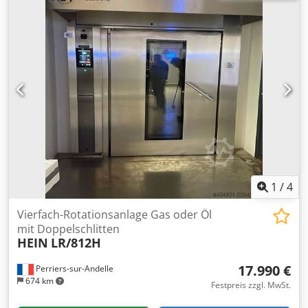
unserem Lager (36-068 Bachórz, Polen) bereit. Zahlbare
Optionen: Aufarbeitung / Transport / Installation /
Inbetriebnahme. Der angegebene Preis ist netto.
Codjrqiipopfx Aafeha WIR SPRECHEN ENGLISCH, DEUTSCH
UND FRANZÖSISCH.
1
/
4
Vierfach-Rotationsanlage Gas oder Öl
mit Doppelschlitten
HEIN
LR/812H
17.990 €
Perriers-sur-Andelle
674 km
Festpreis zzgl. MwSt.