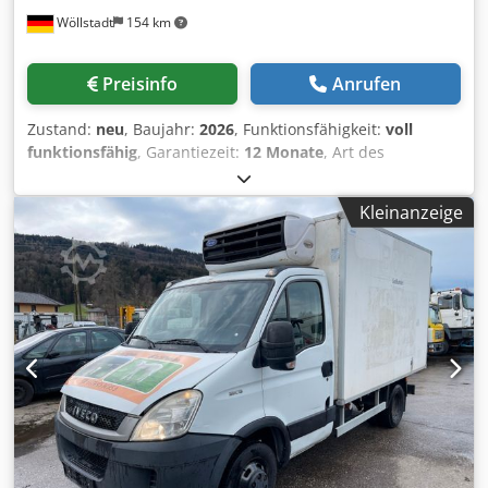
gelbe Metallic-Lackierung, ein Automatikgetriebe und hat
Wöllstadt
154 km
eine Laufleistung von 158.208 km. Mit einem zulässigen
Gesamtgewicht von 3.500 kg, einer Länge von 7.057 mm
und einem Radstand von 4.325 mm bietet der Sprinter viel
Preisinfo
Anrufen
Ladevolumen. Die 4-Zylinder-Maschine ist auf Effizienz
ausgelegt und verbraucht im Durchschnitt 9,8 l/100 km.
Zustand:
neu
, Baujahr:
2026
, Funktionsfähigkeit:
voll
Die Umwelteinstufung erlaubt den Zugang in viele
funktionsfähig
, Garantiezeit:
12 Monate
, Art des
Innenstädte dank der grünen Plakette. Der Innenraum ist
Eingangsstroms:
Wechselstrom (AC)
, Produktbreite (max.):
funktional eingerichtet, mit Platz für zwei Sitze und
400 mm
, Eingangsspannung:
230 V
, Minipack Pratika 80
verschiedenen Regaloptionen im Kofferraum. Der
Kleinanzeige
MPS Die Minipack Pratika 80 MPS ist eine vollautomatische
Mercedes-Benz Sprinter 310 CDI ist gut gewartet und hat
Seitenschweiß‑Verpackungsmaschine. Sie ist für Produkte
seine Hauptuntersuchung bis Juni 2026. Eine Besichtigung
mit max. Höhe von 360 mm ausgelegt und eignet sich auch
ist ohne Anmeldung Chedpfxev H Shhe Aafea möglich, und
für sehr lange Produkte. – Vollautomatische
auf Wunsch kann eine Lieferung innerhalb Deutschlands
Seitenschweiß‑Verpackungsmaschine
gegen Aufpreis organisiert werden. Verkauf nur an
(Endlos‑Seitenschweißung) – Max. Produkthöhe: 360 mm –
Gewerbetreibende (Landwirtschaft, Freiberufler, Klein-
Produktlängen über 2 m möglich Cedpfjyant Rsx Aafsha –
und Großgewerbe) oder Export. Irrtum und
Nutzabmessung Siegelbalken: 700 mm – Max.
Zwischenverkauf vorbehalten.
Folienrollenabmessungen: Ø 350 × 800 mm –
Einlaufbandhöhe: 915 mm – Maschinenabmessungen
(geschlossen): 2.785 × 940 × 1.770 mm –
Maschinenabmessungen (geöffnet): 2.785 × 940 × 2.280