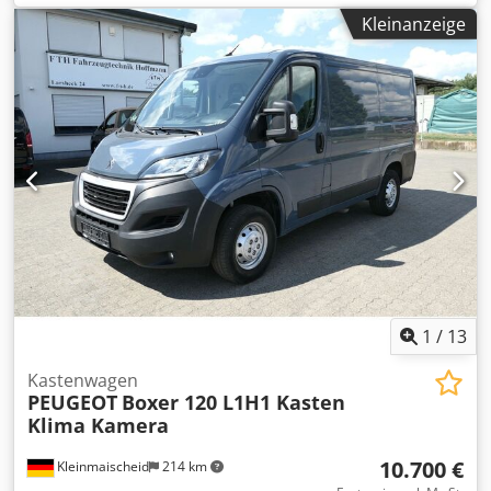
Schrumpfverpackungsmaschine mit motorisiertem
Kleinanzeige
Förderer. Produktabmessungen max: 800x600x600mm
Codpfx Aajhv Sldjfsha Produktabmessungen Mini:
200x50x50 mm Stromversorgung rechts Ausgabe ca. 7-10
Zyklen/Minute Arbeitshöhe: 850 mm Energie: 30 KW / 380 V
Drehstrom / Druckluft 5-7 bar Produktsensorzelle
Motorisierter oberer und unterer Spulenabwickler
Schneider-Anzeige Schneider SPS Filmrolle: - 35-90 Mikron
- maximaler Durchmesser 400 mm - maximale Breite 600
mm Tunnelgröße Ho 1500 x B 800 x Ma 600 mm
Edelstahlfolienschweißbreite: 800 mm Edelstahlstruktur
Maschinenlänge:
1
/
13
Kastenwagen
PEUGEOT
Boxer 120 L1H1 Kasten
Klima Kamera
10.700 €
Kleinmaischeid
214 km