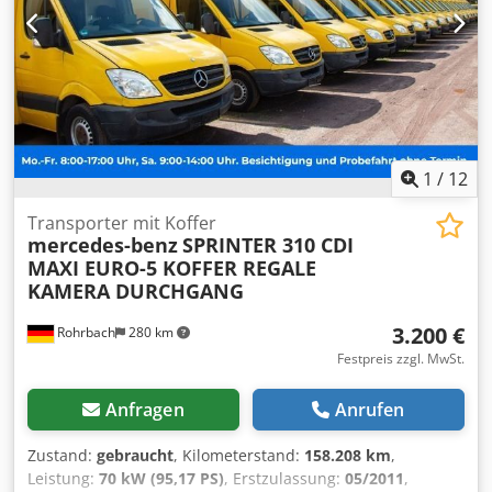
1
/
12
Transporter mit Koffer
mercedes-benz
SPRINTER 310 CDI
MAXI EURO-5 KOFFER REGALE
KAMERA DURCHGANG
3.200 €
Rohrbach
280 km
Festpreis zzgl. MwSt.
Anfragen
Anrufen
Zustand:
gebraucht
, Kilometerstand:
158.208 km
,
Leistung:
70 kW (95,17 PS)
, Erstzulassung:
05/2011
,