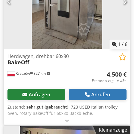
1
/
6
Herdwagen, drehbar 60x80
BakeOff
4.500 €
Rzeszów
827 km
Festpreis zzgl. MwSt.
Anfragen
Anrufen
Zustand:
sehr gut (gebraucht)
, 723 USED Italian trolley
oven, rotary BakeOff für 60x80 Backbleche.
AUSSENABMESSUNGEN (in cm.): - W 165, - D 221, - H 260.
AUSRÜSTUNG: - 2 Wagen: 60x80 - Gas-/Ölbrenner
Kleinanzeige
GEBRAUCHT Die Maschine steht zur Besichtigung in