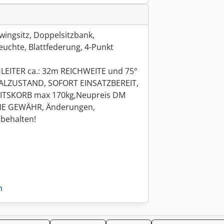
ingsitz, Doppelsitzbank,
uchte, Blattfederung, 4-Punkt
LEITER ca.: 32m REICHWEITE und 75°
LZUSTAND, SOFORT EINSATZBEREIT,
EITSKORB max 170kg,Neupreis DM
E GEWÄHR, Änderungen,
behalten!
n