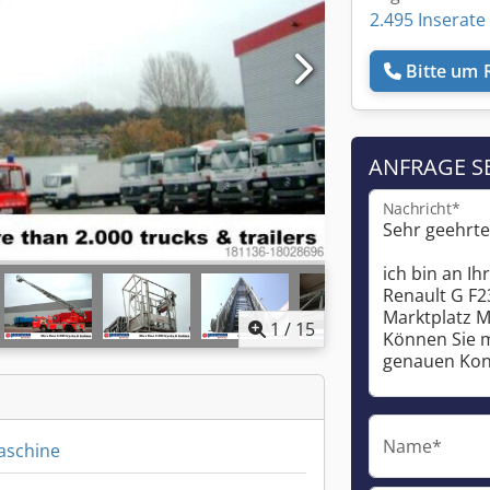
2.495 Inserate
Bitte um 
ANFRAGE S
Nachricht*
1
/
15
Name*
aschine