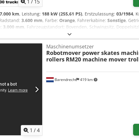
1
/
15
7.000 km
, Leistung:
188 kW (255,61 PS)
, Erstzulassung:
03/1984
, K
 Radstand:
3.600 mm
, Farbe:
Orange
, Fahrerkabine:
Sonstige
, Getr
e:
3.000 mm
, Fahrzeugstandort: Bovenden, Schwingsitz, Doppelsitz
kt Abstützung hydr. Radstand: 3600 mm Aufbau: DREHLEITER ca.:
RT EINSATZBEREIT, DREHLEITER EAL25-RIFFAUD, ARBEITSKORB ma
Maschinenumsetzer
ngen, Zwischenverkauf und Irrtümer vorbehalten! Dsdpfx Afsvh
Robotmover power skates machi
rollers
RM20 machine mover trol
Barendrecht
419 km
1
/
4