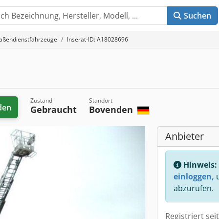
Suchen
aßendienstfahrzeuge
Inserat-ID: A18028696
Zustand
Standort
den
Gebraucht
Bovenden
Anbieter
Hinweis:
einloggen,
u
abzurufen.
Registriert sei