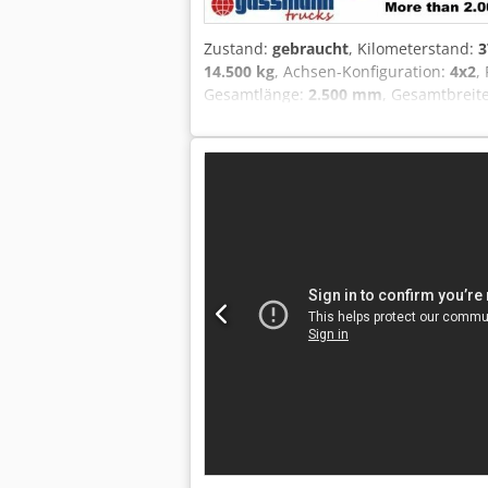
Zustand:
gebraucht
, Kilometerstand:
3
14.500 kg
, Achsen-Konfiguration:
4x2
,
Gesamtlänge:
2.500 mm
, Gesamtbreit
Rundumleuchte, Blattfederung, 4-Pun
TRAUMHAFTER ORIGINALZUSTAND, SOFO
ZUBEHÖRANGABEN OHNE GEWÄHR, Änderu