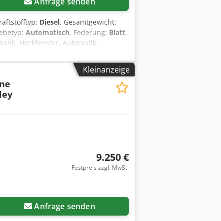
Anfrage senden
raftstofftyp:
Diesel
, Gesamtgewicht:
iebetyp:
Automatisch
, Federung:
Blatt
,
bank, Heckfenster, Automatik,
 32m REICHWEITE und 75° STEIGUNG
x 170kg,Neupreis DM 400.000.-
Kleinanzeige
hc Rj Rock - .
ne
ley
9.250 €
Festpreis zzgl. MwSt.
Anfrage senden