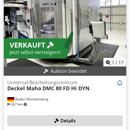
schicken wir sehr gerne Bilder und ein Angebot
Versandfertig verpackt
VERKAUFT
Jetzt selbst versteigern!
1
/
17
Auktion beendet
Universal-Bearbeitungszentrum
Deckel Maho
DMC 80 FD Hi DYN
Baden-Württemberg
267 km
Details