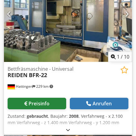
1
/
10
Bettfräsmaschine - Universal
REIDEN
BFR-22
Hattingen
229 km
Preisinfo
Anrufen
Zustand:
gebraucht
, Baujahr:
2008
, Verfahrweg - x 2.100
mm Verfahrweg - z 1.400 mm Verfahrweg - y 1.200 mm
Steuerung HEIDENHAIN - iTNC 530 Anzahl der Plätze im
Werkzeugwechsler 92 Werkzeugaufnahme SK 50 BIG PLUS