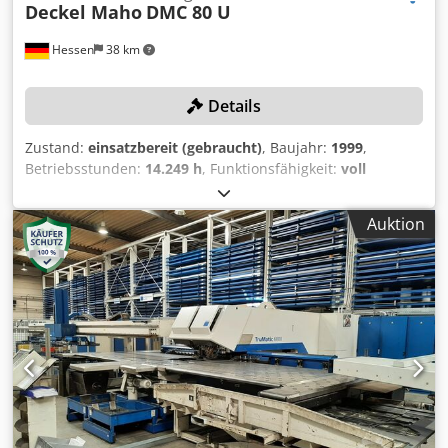
Deckel Maho
DMC 80 U
Hessen
38 km
Details
Zustand:
einsatzbereit (gebraucht)
, Baujahr:
1999
,
Betriebsstunden:
14.249 h
, Funktionsfähigkeit:
voll
funktionsfähig
, Verfahrweg X-Achse:
800 mm
, Verfahrweg
Y-Achse:
700 mm
, Verfahrweg Z-Achse:
600 mm
,
Auktion
Werkstückgewicht (max.):
800 kg
, Spindeldrehzahl (max.):
12.000 U/min
, TECHNISCHE DETAILS Verfahrwege
Verfahrweg X-Achse: 800 mm Verfahrweg Y-Achse: 700 mm
Verfahrweg Z-Achse: 600 mm Arbeitstisch Tischbreite: 800
mm Tischhöhe: 700 mm Tischlänge: 600 mm Schwenkkopf:
H / V 0/90 Drehzahlbereich: 20 - 12.000 U/min (stufenlos
einstellbar) Getriebestufen: 2 Spindelmotor: 16 kW
Werkzeugaufnahme: SK 40 Werkzeugplätze: 60 Anzahl der
Paletten: 4 Max. Werkstückgewicht: 800 kg Djdpfx Abjxcvy
Aj Dsck MASCHINEN-DETAILS Steuerung: Heidenhain
MillPlus Nennscheinleistung: 44 kVA Abmessungen &