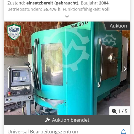
Zustand:
einsatzbereit (gebraucht)
, Baujahr:
2004
,
Betriebsstunden:
55.476 h
, Funktionsfähigkeit:
voll
funktionsfähig
, Verfahrweg X-Achse:
800 mm
, Verfahrweg
Y-Achse:
700 mm
, Verfahrweg Z-Achse:
600 mm
,
Auktion
Steuerungsmodell:
HEIDENHAIN Mill Plus IT
,
Spindeldrehzahl (max.):
12.000 U/min
, Neue Motorspindel
in 2012 TECHNISCHE DETAILS Verfahrweg X-Achse: 800 mm
Verfahrweg Y-Achse: 700 mm Verfahrweg Z-Achse: 600 mm
Motorspindel Drehzahl: 12.000 U/min Werkzeugaufnahme:
HSK-A 63 Werkzeugmagazin Plätze: 120 Tisch-Drehzahl:
500 U/min Drehmoment: 1692 Nm Tischdurchmesser: Ø
800 + 630 mm Belastungsgrenze: 800 kg MASCHINEN-
DETAILS Steuerung: HEIDENHAIN Mill Plus IT
Spindelstunden: 55.476 h AUSSTATTUNG Universalfräskopf
mit gesteuerter B-Achse 2 Paletten 800 mm x 630 mm
Dodpfx Abex Sqr Ie Dsck Plattenwechsler Rotierende
Sichtscheibe Betriebsart 4 Werkzeugbruchkontrolle
1
/
5
Auktion beendet
Universal Bearbeitungszentrum