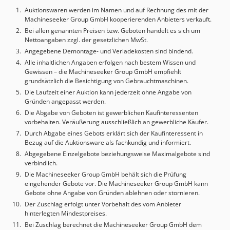
Maximale Blechdicke: 8 mm Schnittleistung bei Baustahl: 8
Auktionswaren werden im Namen und auf Rechnung des mit der
mm Schnittleistung bei Aluminium: 4 mm Schnittleistung
Machineseeker Group GmbH kooperierenden Anbieters verkauft.
bei Edelstahl: 6 mm Maximale Stanzkraft: 220 kN Aktiver
Bei allen genannten Preisen bzw. Geboten handelt es sich um
Niederhalter (in Stufen programmierbar): 4,5 - 20 kN
Nettoangaben zzgl. der gesetzlichen MwSt.
Maximales Werkstückgewicht: 230 kg Geschwindigkeiten
Angegebene Demontage- und Verladekosten sind bindend.
Maximale Positioniergeschwindigkeit X-Achse: 90 m/min Y-
Alle inhaltlichen Angaben erfolgen nach bestem Wissen und
Achse: 60 m/min Simultan (X und Y): 108 m/min C-Achse
Gewissen – die Machineseeker Group GmbH empfiehlt
Stanzen: 60 Umdrehungen/min Gewindeformen: 180
grundsätzlich die Besichtigung von Gebrauchtmaschinen.
Umdrehungen/min Hubfolge Stanzen (E = 1): 900 1/min
Die Laufzeit einer Auktion kann jederzeit ohne Angabe von
Signieren: 2.800 1/min Werkzeuge Linearmagazin: 18
Gründen angepasst werden.
Werkzeuge bei 3 Pratzen Werkzeugwechselzeit: 1,5 - 5 s
Die Abgabe von Geboten ist gewerblichen Kaufinteressenten
Genauigkeit Positionsabweichung: ±0,10 mm Mittlere
vorbehalten. Veräußerung ausschließlich an gewerbliche Käufer.
Positionsstreubreite: ±0,03 mm Programmierbare
Durch Abgabe eines Gebots erklärt sich der Kaufinteressent in
Rutschen für Stanz- und Laserteile (max.) Größe: 500 x 500
Bezug auf die Auktionsware als fachkundig und informiert.
mm TRUMPF CNC-Steuerung: Basis Siemens Sinumerik
Abgegebene Einzelgebote beziehungsweise Maximalgebote sind
verbindlich.
840D MASCHINEN DETAILS Lasereinschaltzeit: 72.918 h
Schnittzeit: 18.536 h Platzbedarf (Breite x Länge): 7.900 x
Die Machineseeker Group GmbH behält sich die Prüfung
eingehender Gebote vor. Die Machineseeker Group GmbH kann
9.100 mm Höhe: 2.400 mm Gewicht: 22.500 kg Dsdsw
Gebote ohne Angabe von Gründen ablehnen oder stornieren.
Suwyjpfx Ab Dock Verbrauch Lasergas CO2 / N2 / He: 1 / 6 /
Der Zuschlag erfolgt unter Vorbehalt des vom Anbieter
13 l/h Anschlussleistung: 73 kVA
hinterlegten Mindestpreises.
Bei Zuschlag berechnet die Machineseeker Group GmbH dem