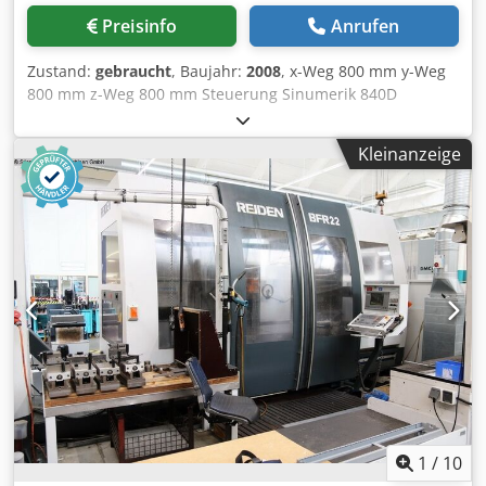
Preisinfo
Anrufen
Zustand:
gebraucht
, Baujahr:
2008
, x-Weg 800 mm y-Weg
800 mm z-Weg 800 mm Steuerung Sinumerik 840D
Spindeldrehzahlen - stufenlos 20 - 18.000 U/min
Antriebsleistung 40% ED 28,00 kW Antriebsleistung 100%
Kleinanzeige
ED 19,00 kW Drehmoment an der Spindel 121 / 82 Nm
Spindelaufnahme HSK-A63 B-Achse -10 - +180 ° Dcodpewiii
Hofx Ab Djk c-Achse 360 x 0,001 ° Vorschub X/Y/Z-Achse 20
- 10.000 mm/min Eilgang X/Y/Z 60,00 m/min Vorschub B-
Achse 1 - 10.800 °/min Eilgang B-Achse 30,00 U/min
Palettengröße 800 x 630 mm Werkstückdurchmesser - max.
800 mm Werkstückhöhe - max. 1.330 mm Tischbelastung
1,20 t Werkzeugmagazin: Kettenmagazin 180 Stück
Werkzeugdurchmesser 80 mm Werkzeugdurchmesser bei
2 Freiplätzen 160 mm Werkzeuglänge - max. 450 mm
Werkzeuggewicht max. 15,00 kg Gesamtleistungsbedarf
57,00 kW Maschinengewicht ca. 22,00 t Raumbedarf ca.
8,50 x 5,50 x H3,80 m 5-Achs-Bearbeiungszentrum mit
Steuerung SIEMENS Sinumerik 840D powerline,
1
/
10
Palettenspeicher RS4, Späneförderer, Kühlmittelanlage mit