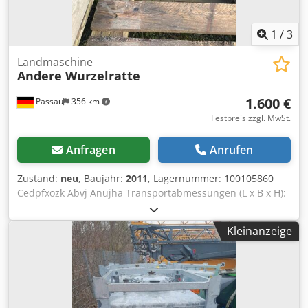
1
/
3
Landmaschine
Andere Wurzelratte
1.600 €
Passau
356 km
Festpreis zzgl. MwSt.
Anfragen
Anrufen
Zustand:
neu
, Baujahr:
2011
, Lagernummer: 100105860
Cedpfxozk Abvj Anujha Transportabmessungen (L x B x H):
0 x 0 x 0
Kleinanzeige