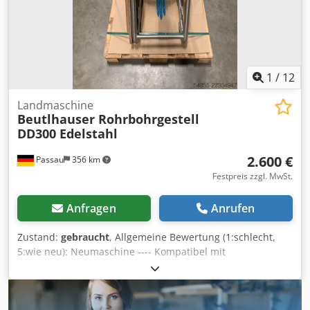
1
/
12
Landmaschine
Beutlhauser Rohrbohrgestell
DD300 Edelstahl
2.600 €
Passau
356 km
Festpreis zzgl. MwSt.
Anfragen
Anrufen
Zustand:
gebraucht
, Allgemeine Bewertung (1:schlecht,
5:wie neu): Neumaschine ---- Kompatibel mit
ElektroKernbohrmaschinen ?Multifunktion-Bauweise ?
MaschinenSchnellwechselsystem ?Schrägbohroption ?
Gewicht 22,5kg ?300mm max.Bohrdurchmesser Bestehend
aus: 20319849:DIV Rohrbohrgestell Typ