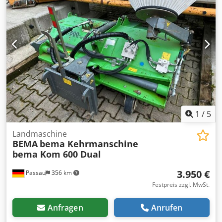
zum Bedienen des Handrades an der Einbaustelle des
Betons Eigengewicht in KG: 610 KG Csdpfx Anozk Acgoueha
Fassungsvermögen in L: 1.000 L Tragfähigkeit in KG: 2.680
KG Min. Tragfähigkeit Hebezeug in KG: 4.905 KG
Gesamtgewicht in KG: 3.290 KG
1
/
5
Landmaschine
BEMA
bema Kehrmanschine
bema Kom 600 Dual
3.950 €
Passau
356 km
Festpreis zzgl. MwSt.
Anfragen
Anrufen