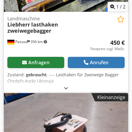
1
/
2
Landmaschine
Liebherr
lasthaken
zweiwegebagger
450 €
Passau
356 km
Festpreis zzgl. MwSt.
Anfragen
Anrufen
Zustand:
gebraucht
, ---- Lasthaken für Zweiwege Bagger
Chsdpfx Aozkz Ubsnuja
Kleinanzeige