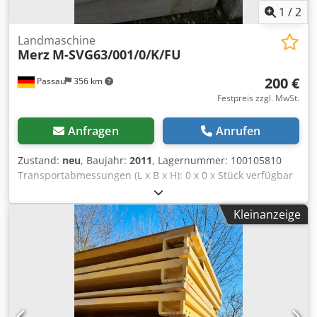
1
/
2
Landmaschine
Merz
M-SVG63/001/0/K/FU
200 €
Passau
356 km
Festpreis zzgl. MwSt.
Anfragen
Anrufen
Zustand:
neu
, Baujahr:
2011
, Lagernummer: 100105810
Transportabmessungen (L x B x H): 0 x 0 x Stück verfügbar
1x Merz Verteiler M-SVG63/001/0/K/FU
SerNr.:#A11100299600002 EQ:100105810 Baujahr: 2011
Kleinanzeige
1x Merz M-SVG63/001/0/K/FU/4M
SerNr.:#A10900288000005 EQ:100104739 Baujahr: 2009
Chedpfxszkzydo Anuea