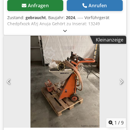
Anfragen
Anrufen
Zustand:
gebraucht
, Baujahr:
2024
, ---- Vorführgerät
Chedpfxozk Afzj Anuja Gehört zu Inserat: 13249
Kleinanzeige
1
/
9