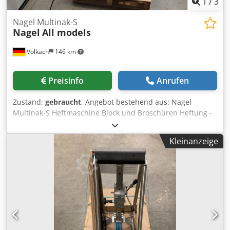
1
/
3
Nagel Multinak-S
Nagel
All models
Volkach
146 km
Preisinfo
Anrufen
Zustand:
gebraucht
, Angebot bestehend aus: Nagel
Multinak-S Heftmaschine Block und Broschüren Heftung -
Gewicht: 98kg Auf Wunsch können wir folgende Punkte für
Sie organisieren: Codpfx Aex Excnonuoha Verpackung,
Kleinanzeige
Verladung, Transport ( per Schiff oder Flugzeug) inklusive
Zollabwicklung