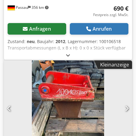
690 €
Passau
356 km
Festpreis zzgl. MwSt.
Anfragen
Anrufen
Zustand:
neu
, Baujahr:
2012
, Lagernummer: 100106518
Transportabmessungen (L x B x H): 0 x 0 x Stück verfügbar
Merz Verteiler V160/K/FU/BRSerNr.:#A112 EQ: 100106518
Baujahr: 2012 Merz Verteiler
Kleinanzeige
V160/K/FU/BRSerNr.:#A113004292000001 EQ: 100107728
Baujahr: 2013 Merz Verteiler V160/K/FU/BR SerNr.:#5739
EQ: 100108035 Baujahr: 2013 Cedpfx Anozk Aaleujha