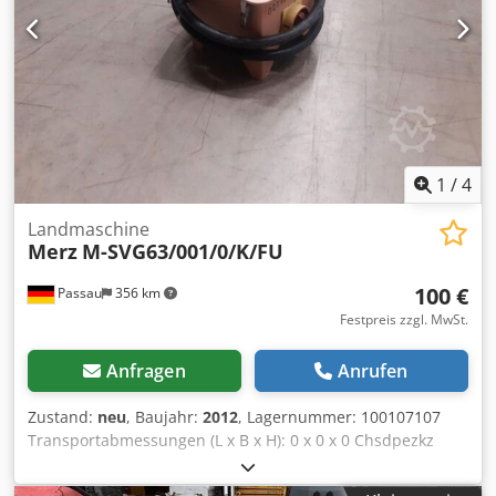
1
/
4
Landmaschine
Merz
M-SVG63/001/0/K/FU
100 €
Passau
356 km
Festpreis zzgl. MwSt.
Anfragen
Anrufen
Zustand:
neu
, Baujahr:
2012
, Lagernummer: 100107107
Transportabmessungen (L x B x H): 0 x 0 x 0 Chsdpezkz
Syefx Anuja