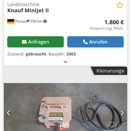
Landmaschine
Knauf Minijet II
1.800 €
Passau
356 km
Festpreis zzgl. MwSt.
Anfragen
Anrufen
Zustand:
gebraucht
, Baujahr:
2003
,
Kleinanzeige