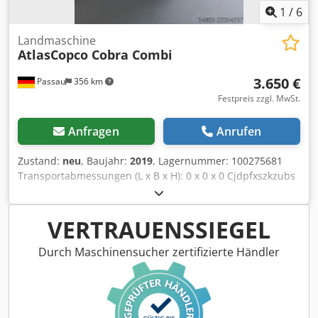
1
/
6
Landmaschine
AtlasCopco Cobra Combi
3.650 €
Passau
356 km
Festpreis zzgl. MwSt.
Anfragen
Anrufen
Zustand:
neu
, Baujahr:
2019
, Lagernummer: 100275681
Transportabmessungen (L x B x H): 0 x 0 x 0 Cjdpfxszkzubs
Anusha
VERTRAUENSSIEGEL
Durch Maschinensucher zertifizierte Händler