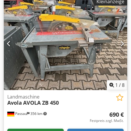
Kleinanzeige
1
/
8
Landmaschine
Avola
AVOLA ZB 450
690 €
Passau
356 km
Festpreis zzgl. MwSt.