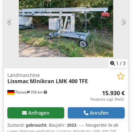
Gabelkopf 120 Preis pro Stück: 3,63 ¤ netto Stückabnahme
zu den genannten Preisen möglich!
1
/
3
Landmaschine
Lissmac
Minikran LMK 400 TFE
15.930 €
Passau
356 km
Festpreis zzgl. MwSt.
Anfragen
Anrufen
Zustand:
gebraucht
, Baujahr:
2023
, ---- Neugeräte 3x ab
Lager Welzow verfügbar Lissmac Minikran LMK 400 TFE