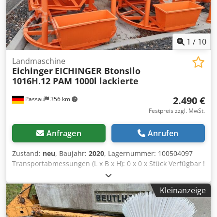
1
/
10
Landmaschine
Eichinger
EICHINGER Btonsilo
1016H.12 PAM 1000l lackierte
2.490 €
Passau
356 km
Festpreis zzgl. MwSt.
Anfragen
Anrufen
Zustand:
neu
, Baujahr:
2020
, Lagernummer: 100504097
Transportabmessungen (L x B x H): 0 x 0 x Stück Verfügbar !
FE Betonsilo 1016H.12 PAM 1000l lackiert SerNr.:P002875
EQ:100504098 BJ: 2020 Zylinderisch-konische Form und
Kleinanzeige
geradem Schlauchauslauf, mit Handradbetätigung und
standartmäßig angeschweister Kette Seitlich angebauter
Personenaufnahmekorb mit Gitterrosten als Fußboden