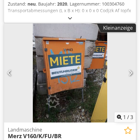
Zustand:
neu
, Baujahr:
2020
, Lagernummer: 100304760
Transportabmessungen (L x B x H): 0 x 0 x 0 Codjzk Af Iopfx
Anueha
Kleinanzeige
1
/
3
Landmaschine
Merz
V160/K/FU/BR