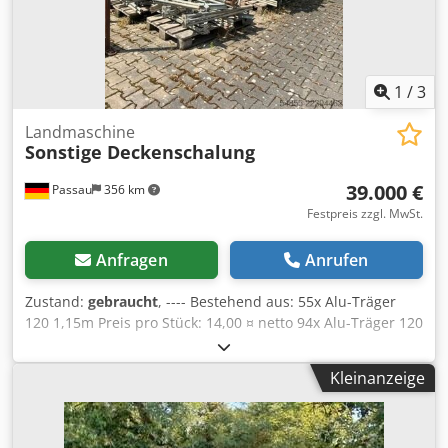
1
/
3
Landmaschine
Sonstige Deckenschalung
39.000 €
Passau
356 km
Festpreis zzgl. MwSt.
Anfragen
Anrufen
Zustand:
gebraucht
, ---- Bestehend aus: 55x Alu-Träger
120 1,15m Preis pro Stück: 14,00 ¤ netto 94x Alu-Träger 120
1,50m Preis pro Stück: 17,05 ¤ netto 128x Alu-Träger 120
1,70m Chjdpozkz Arofx Anuea Preis pro Stück: 18,55 ¤
Kleinanzeige
netto 781x Alu-Träger 120 2,50m Preis pro Stück: 20,63 ¤
netto 430x Alu-Träger 120 3,75m Preis pro Stück: 31,00 ¤
netto 407x Dreibein Preis pro Stück: 17,80 ¤ netto 628x