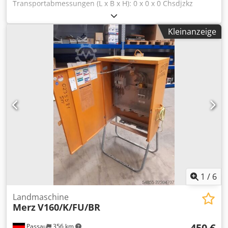
Transportabmessungen (L x B x H): 0 x 0 x 0 Chsdjzkz
Uhepfx Anuea ---- Vorführungsgerät
Kleinanzeige
1
/
6
Landmaschine
Merz
V160/K/FU/BR
450 €
Passau
356 km