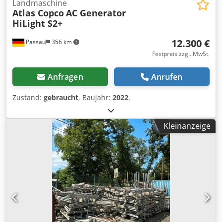
Landmaschine
Atlas Copco
AC Generator
HiLight S2+
12.300 €
Passau
356 km
Festpreis zzgl. MwSt.
Anfragen
Anrufen
Zustand:
gebraucht
, Baujahr:
2022
,
Kleinanzeige