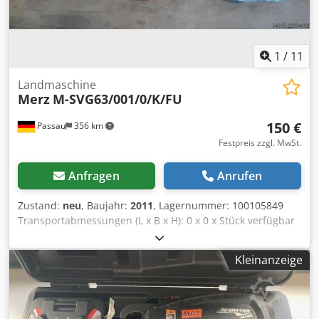
1
/
11
Landmaschine
Merz
M-SVG63/001/0/K/FU
150 €
Passau
356 km
Festpreis zzgl. MwSt.
Anfragen
Anrufen
Zustand:
neu
, Baujahr:
2011
, Lagernummer: 100105849
Transportabmessungen (L x B x H): 0 x 0 x Stück verfügbar
Merz Verteiler M-SVG63/001/0/K/FU EQ:100105849
SerNr.:A111002995000004 BJ: 2011 Cjdpfozk Acysx Anusha
Kleinanzeige
Merz Verteiler M-SVG63/001/0/K/FU EQ:100105852
SerNr.:A111002996000007 BJ: 2011 Merz Verteiler M-
SVG63/001/0/K/FU EQ: 100105853
SerNr.:A111002995000008 BJ: 2011