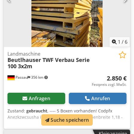
1
/
6
Landmaschine
Beutlhauser TWF Verbau Serie
100 3x2m
2.850 €
Passau
356 km
Festpreis zzgl. MwSt.
Anfragen
Anrufen
Zustand:
gebraucht
, ---- 5 Boxen vorhanden! Codpfx
Anezkzwcsusha inkl. Strebe Typ C für Grabenbreite 1,18 -
Suche speichern
1,78m, Bolzen und Federstecker
Kleinanzeige