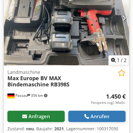
1
/
2
Landmaschine
Max Europe BV MAX
Bindemaschine RB398S
1.450 €
Passau
356 km
Festpreis zzgl. MwSt.
Anfragen
Anrufen
Zustand:
neu
, Baujahr:
2021
, Lagernummer: 100317030