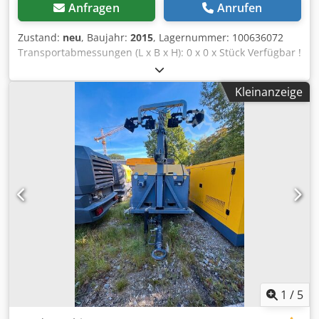
Anfragen
Anrufen
Zustand:
neu
, Baujahr:
2015
, Lagernummer: 100636072
Transportabmessungen (L x B x H): 0 x 0 x Stück Verfügbar !
Chodpfozkz T Dex Anusa Motorleistung 5,2 kW / 400 V
Schnitthöhe 145 mm Tischgröße 1110 x 750 mm Inkl. HM-
Kleinanzeige
Kreissägeblatt 450 mm
1
/
5