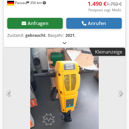
1.490 €
Passau
356 km
1.750 €
Festpreis zzgl. MwSt.
Anfragen
Anrufen
Zustand:
gebraucht
, Baujahr:
2021
,
Kleinanzeige