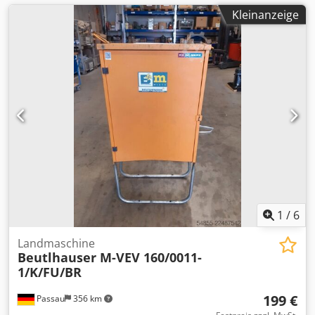
Kleinanzeige
1
/
6
Landmaschine
Beutlhauser M-VEV 160/0011-
1/K/FU/BR
199 €
Passau
356 km