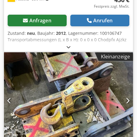
Festpreis zzgl. MwSt.
Anfragen
Anrufen
Zustand:
neu
, Baujahr:
2012
, Lagernummer: 100106747
Transportabmessungen (L x B x H): 0 x 0 x 0 Chodpfx Ajzkz
Tdjnuoa
Kleinanzeige