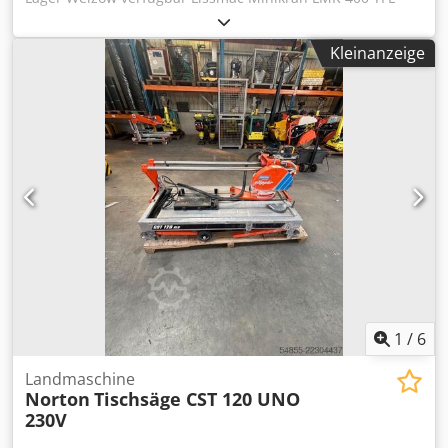
EQ: 100569140 BJ: 2023 Preis: 15.930,00 ¤ netto Lissmac
Minikran LMK 400 TFE EQ: 100569141 BJ: 2023 Preis:
Kleinanzeige
15.930,00 ¤ netto Daten: Tragkraft5m Ausleger: 400 kg
Ausladung:5000 mm Hakenhöhe:4500-6000 mm
Gewichtohne Ballast: 991 kg Ballast:1070 kg Chedpfezkz
Dcsx Anusa Radstand:2000/2000 mm Drehradius:1500 mm
RadDruck max.: 14 kN Hubgeschwindigkeit:2-8 m/min
1
/
6
Landmaschine
Norton
Tischsäge CST 120 UNO
230V