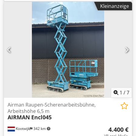
Kubota Mast: Knickarm Hubkapazität: 200 kg Arbeitshöhe:
Kleinanzeige
2.300 cm CE-Kennzeichnung: ja Technischer Zustand: gut
Dsdpfx Amozpw Dioheck Teupen Leo 23 GT Spider Lift
Baujahr: 2007 Stunden: 3415 h Motor: Kubota Diesel
Gewicht: 3040 kg Arbeitshöhe: 23 m Seitliche Reichweite:
11,2 Meter Tragfähigkeit: 200 kg CE-zertifiziert
1
/
7
Airman Raupen-Scherenarbeitsbühne,
Arbeitshöhe 6,5 m
AIRMAN
Encl045
4.400 €
Kootwijk
342 km
VB zzgl. MwSt.