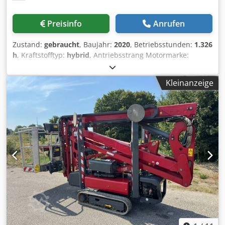
Preisinfo
Anrufen
Zustand:
gebraucht
, Baujahr:
2020
, Betriebsstunden:
1.326
h
, Kraftstofftyp:
hybrid
, Antriebsstrang Motormarke:
Kubota Gewichte Leergewicht: 2.850 kg Funktionell Mast:
Knickarm Hubkapazität: 230 kg Arbeitshöhe: 2.000 cm
Kleinanzeige
Weitere Informationen Emissionsniveau: Stage V / Tier V
Lieferbedingungen: EXW Max. horizontale Reichweite: 1000
m Max. Armausschlag in Grad: 360 Max. Ausschlag der
Arbeitsbühne in Grad: 180 Produktionsland: IT Weitere
Informationen Wenden Sie sich an Martyn Joosse, um
weitere Informationen zu erhalten. Djdpfjzrrx Tox Amhsck