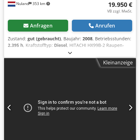
19.950 €
Nuland
353 km
VB zzgl. MwSt.
Anfragen
Anrufen
Zustand:
gut (gebraucht)
, Baujahr:
2008
, Betriebsstunden:
2.395 h
, Kraftstofftyp:
Diesel
, HITACHI HX99B-2 Raupen-
Arbeitsbühne, Teleskopausleger, NONMARKING, 2008,
KUBOTA-Diesel, 11 m Arbeitshöhe Ein Video kann per
Kleinanzeige
WhatsApp zugesendet werden. Wir haben einen ständigen
Lagerbestand, siehe Website. Die Preise verstehen sich ab
Nuland. Van de Wert Trading B.V. verfügt über einen
wechselnden Lagerbestand an Maschinen, Lastwagen,
Anhängern und Anbaugeräten. Alle unsere Lieferungen
erfolgen zu Handelspreisen im Zustand „wie besehen“
ohne Gewährleistung. (siehe unsere Allgemeinen
Geschäftsbedingungen) Für eine Besichtigung und/oder
eine Probefahrt können Sie gerne einen Termin
vereinbaren. Bitte rufen Sie vorher an, da wir nicht ständig
vor Ort sind. Dodpfx Amjzq D Rlohjck Van de Wert Trading
B.V. Bedrijfsstraat 3 5391 LR Nuland