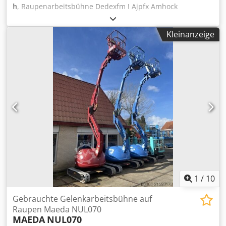
h
, Raupenarbeitsbühne Dedexfm I Ajpfx Amhock
Kleinanzeige
1
/
10
Gebrauchte Gelenkarbeitsbühne auf
Raupen Maeda NUL070
MAEDA
NUL070