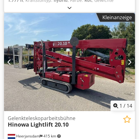
1.777 h
, Kraftstofftyp:
hybrid
, Farbe:
Rot
, Gewichte
Leergewicht: 4.365 kg Funktionell Mast: Knickarm
Hubkapazität: 230 kg Arbeitshöhe: 2.600 cm Abmessungen
Kleinanzeige
des Laderaums: 400 x 99 x 200 cm CE-Kennzeichnung: ja
Djdewgc Scopfx Amhjck Zustand Technischer Zustand: gut
Optischer Zustand: gut Weitere Informationen
Lieferbedingungen: EXW Max. horizontale Reichweite: 1400
m Produktionsland: IT Weitere Informationen Wenden Sie
sich an Vink Machinery, um weitere Informationen zu
erhalten. Hinowa Lightlift 26.14 IIIS * 2018 * Diesel und 230
Volt * 1777 Betriebsstunden * 26 Meter Arbeitshöhe * 14
Meter horizontale Reichweite * Verstellbare Ketten *
Fernbedienung * Verstellbare Abstützungen *
Abstützmaschine * ​​4365 kg Eigengewicht
1
/
14
Gelenkteleskoparbeitsbühne
Hinowa
Lightlift 20.10
Heerjansdam
415 km