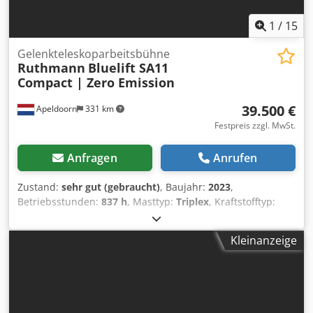
1
/
15
Gelenkteleskoparbeitsbühne
Ruthmann
Bluelift SA11
Compact | Zero Emission
39.500 €
Apeldoorn
331 km
Festpreis zzgl. MwSt.
Anfragen
Anrufen
Zustand:
sehr gut (gebraucht)
, Baujahr:
2023
,
Betriebsstunden:
837 h
, Masttyp:
Triplex
, Kraftstofftyp:
elektrisch
, Farbe:
Sonstige
, Leergewicht: 1.532 kg
Abmessungen (L x B x H): 388 x 84 x 198 cm Mast: Knickarm
Kleinanzeige
Hubkapazität: 230 kg Arbeitshöhe: 1.080 cm Maximale
Reichweite: 620 cm CE-Kennzeichnung: ja Technischer
Zustand: sehr gut Optischer Zustand: sehr gut = Weitere
Optionen und Zubehör = - Funkfernbedienung -
Gummiketten - Nicht markierende Reifen -