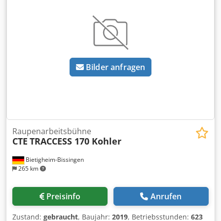
Arbeitshöhe 21,80 m Max. Reichweite 12,20 m Max.
Tragfähigkeit 200 kg Steigfähigkeit 19 Grad Antrieb Kubota
Dieselmotor 18,8 PS u. Batterie 24 V / 200 Ah 5h Farbe: rot
Besonderheiten: nicht markierende helle Raupen,
Funkfernsteuerung, Leistungstrafo Merkmale: -
Abnehmbarer Korb - drehbarer Korb +/- 41 Grad - Variable
Bilder anfragen
Abstützung - Korbgröße 1,25 x 0,80m - 230 V Anschluß im
Korb Dsdpfx Amoxhd Husheck Technisch voll
funktionsfähig optisch wie vorhanden UVV - Prüfung bei
Übergabe Ab Lager Langenhagen. Alle Angaben zur
Maschine sind ohne Gewähr. Schreibfehler-/ Irrtümer.-/
und Zwischenverkauf vorbehalten.
Raupenarbeitsbühne
CTE
TRACCESS 170 Kohler
Bietigheim-Bissingen
265 km
Preisinfo
Anrufen
Zustand:
gebraucht
, Baujahr:
2019
, Betriebsstunden:
623