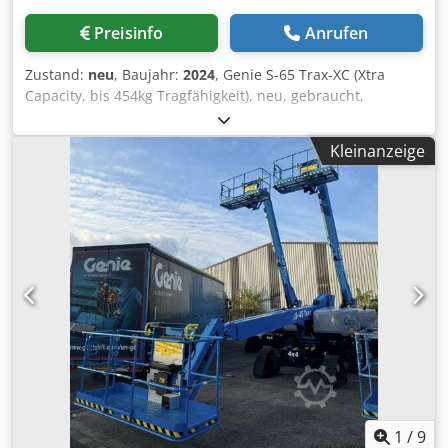
Preisinfo
Anrufen
Zustand:
neu
, Baujahr:
2024
, Genie S-65 Trax-XC (Xtra
Capacity, bis 454kg Tragfähigkeit), neu, gebraucht,
Vorführmaschinen verfügbar Djdpfsvm U Tyjx Amhjck
Kleinanzeige
1
/
9