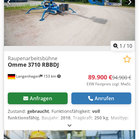
1
/
10
Raupenarbeitsbühne
Omme
3710 RBBDJ
89.900 €
Langenhagen
153 km
94.900 €
EXW Festpreis zzgl. MwSt.
Anfragen
Anrufen
Zustand:
gebraucht
, Funktionsfähigkeit:
voll
funktionsfähig
, Baujahr:
2018
, Tragkraft:
250 kg
, Masttyp:
ausziehbar
, Hubhöhe:
35.000 mm
, Gesamtgewicht:
5.700
kg
, Transportlänge:
6.400 mm
, Transportbreite:
1.100 mm
,
Transporthöhe:
1.990 mm
, Kraftstofftyp:
hybrid
, OMME