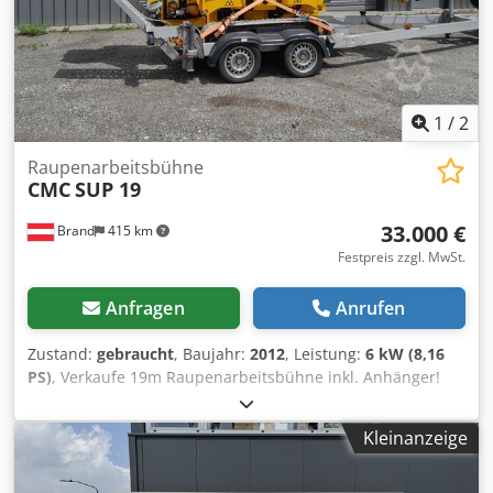
Inspektion: 2026-08-04 Produktionsland: IT Weitere
Informationen Wenden Sie sich an Martyn Joosse, um
weitere Informationen zu erhalten.
1
/
2
Raupenarbeitsbühne
CMC
SUP 19
33.000 €
Brand
415 km
Festpreis zzgl. MwSt.
Anfragen
Anrufen
Zustand:
gebraucht
, Baujahr:
2012
, Leistung:
6 kW (8,16
PS)
, Verkaufe 19m Raupenarbeitsbühne inkl. Anhänger!
Raupe ist eine CMC SUP19 19m Arbeitshöhe & bis zu 11m
seitliche Reichweite! Diesel & 230V Neue Batterie
Kleinanzeige
Dcsdezdazuopfx Amhsk Bj. 2012 Inklusive Tima
Leichtbauanhänger! Bilder folgen! Eintausch von
Arbeitsbühnen möglich! Brutto 40000€ Netto 33334€