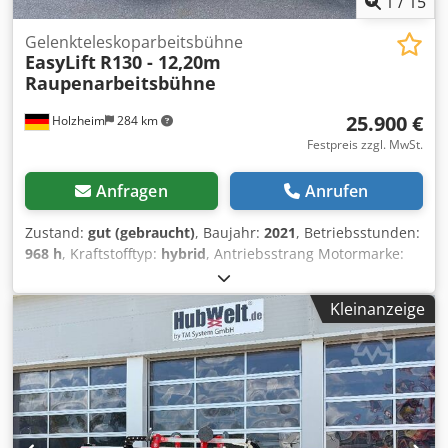
1
/
15
Gelenkteleskoparbeitsbühne
EasyLift
R130 - 12,20m
Raupenarbeitsbühne
25.900 €
Holzheim
284 km
Festpreis zzgl. MwSt.
Anfragen
Anrufen
Zustand:
gut (gebraucht)
, Baujahr:
2021
, Betriebsstunden:
968 h
, Kraftstofftyp:
hybrid
, Antriebsstrang Motormarke:
Honda Gewichte Leergewicht: 1.800 kg Funktionell
Djdpfxsznhlue Amheck Mast: Knickarm Hubkapazität: 200
Kleinanzeige
kg Arbeitshöhe: 1.220 cm CE-Kennzeichnung: ja Zustand
Technischer Zustand: gut Optischer Zustand: gut Weitere
Informationen Max. horizontale Reichweite: 650 m
Transportabmessungen (L x B x H): 4,45/0,84/1,99 Weitere
Informationen Wenden Sie sich an Tobias Mayr, um
weitere Informationen zu erhalten. Easy Lift 12,20m
Raupenarbeitsbühe mit Gelenk-Teleskop mit nur 0,84m