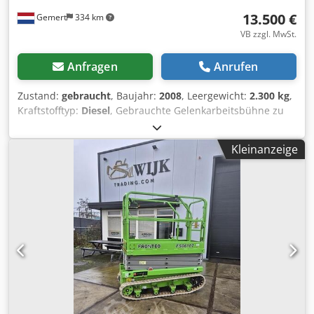
13.500 €
Gemert
334 km
VB zzgl. MwSt.
Anfragen
Anrufen
Zustand:
gebraucht
, Baujahr:
2008
, Leergewicht:
2.300 kg
,
Kraftstofftyp:
Diesel
, Gebrauchte Gelenkarbeitsbühne zu
verkaufen: Dcjdpfx Amjyw Uczohok Arbeitshöhe: 8,8 Meter
Gewicht: 2300kg Hubkraft: 150 kg Abmessungen: 4,08 x
Kleinanzeige
1,65 x 1,96 Meter Kubota 3-Zylinder Diesel Preis pro Stück:
€ 13.500,- exkl. MwSt 6 Stück auf Lager!!