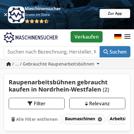
Maschinensucher
Zur App
Gratis im Store
Verkaufen
Suchen
/ ... / Gebrauchte Raupenarbeitsbühnen
Raupenarbeitsbühnen gebraucht
kaufen in Nordrhein-Westfalen
(2)
Filter
Relevanz
Baumaschinen
Arbeitsbüh
Alle Filter entfernen