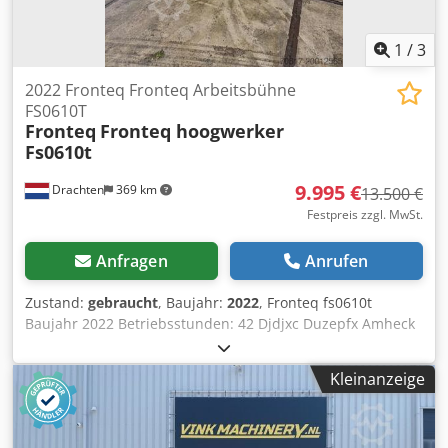
1
/
3
2022 Fronteq Fronteq Arbeitsbühne
FS0610T
Fronteq
Fronteq hoogwerker
Fs0610t
9.995 €
Drachten
369 km
13.500 €
Festpreis zzgl. MwSt.
Anfragen
Anrufen
Zustand:
gebraucht
, Baujahr:
2022
, Fronteq fs0610t
Baujahr 2022 Betriebsstunden: 42 Djdjxc Duzepfx Amheck
Arbeitshöhe: 8,00 m Plattformkapazität: 200 kg Gewicht
(ca.): 1.620 kg Antrieb: Elektro / Raupen Bodenhöhe: 6,00 m
Kleinanzeige
Länge: 2,08 m x Breite: 0,96 m x Höhe: 2,14 m, Höhe
(eingeklappte Geländer): 1,67 m, Plattformbreite: 0,78 m
Plattformlänge: 1,80 m, Batteriekapazität: 2 x 12 V 85 Ah