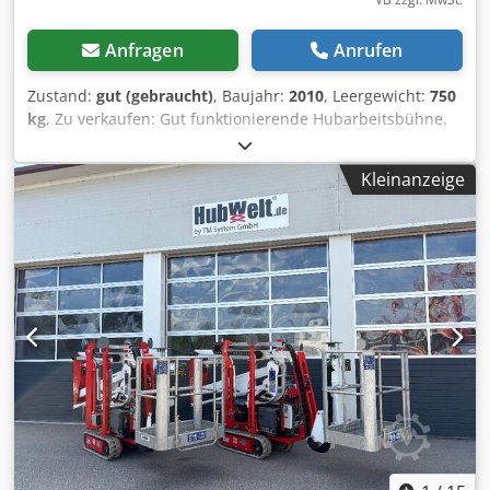
Anfragen
Anrufen
Zustand:
gut (gebraucht)
, Baujahr:
2010
, Leergewicht:
750
kg
, Zu verkaufen: Gut funktionierende Hubarbeitsbühne.
Dcjdezpfu Nspfx Amhsk Arbeitshöhe: 6,5 m. Bodenhöhe:
4,5 m. Inzahlungnahme und Transport sind verhandelbar.
Kleinanzeige
Für weitere Informationen rufen Sie an oder senden Sie
eine Nachricht.