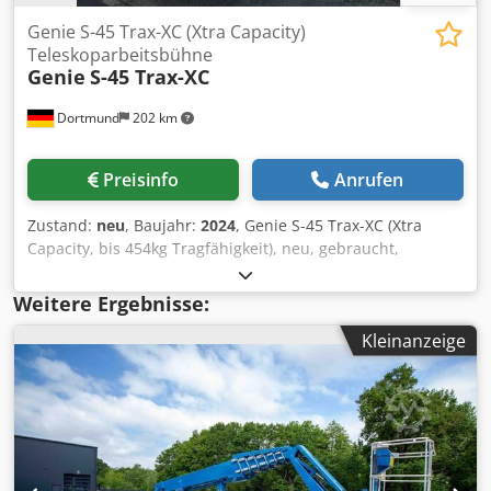
Genie S-45 Trax-XC (Xtra Capacity)
Teleskoparbeitsbühne
Genie
S-45 Trax-XC
Dortmund
202 km
Preisinfo
Anrufen
Zustand:
neu
, Baujahr:
2024
, Genie S-45 Trax-XC (Xtra
Capacity, bis 454kg Tragfähigkeit), neu, gebraucht,
Vorführmaschinen verfügbar Dcjdpfxjrpzguo Amhek
Weitere Ergebnisse:
Kleinanzeige