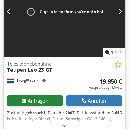
Rotationsfunktion - Stützbeine Dcedpfxjzqdr No Amhok =
Anmerkungen = Allgemein Produktionsland: Italie Die
kleinste und kompakteste Bluelift-Spinnenarbeitsbühne
ihrer Art! Ausziehbares Fahrwerk, Funkfernsteuerung,
Prufbuch in Deutsch und Niederländisch, UVV gültig bis
06/2027, abnehmbarer Korb, vollelektrischer Antrieb über
Lithium-Batterie
1
/
15
Teleskophebebühne
Teupen
Leo 23 GT
19.950 €
Tilburg
373 km
Festpreis zzgl. MwSt.
Anfragen
Anrufen
Zustand:
gebraucht
, Baujahr:
2007
, Betriebsstunden:
3.415
h
, Kraftstofftyp:
Diesel
, Farbe:
Sonstige
, zGG: 3.040 kg
Abmessungen (L x B x H): 620 x 98 x 197 cm Motormarke: