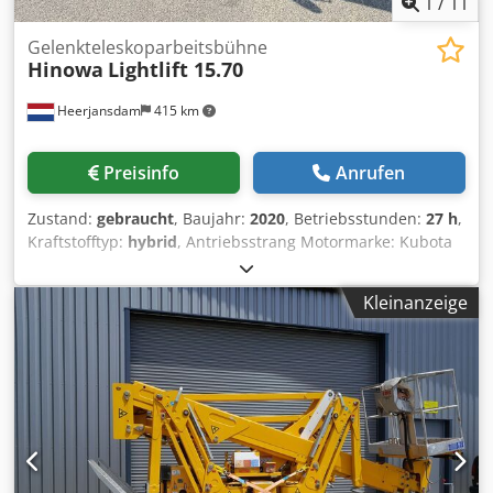
1
/
11
Gelenkteleskoparbeitsbühne
Hinowa
Lightlift 15.70
Heerjansdam
415 km
Preisinfo
Anrufen
Zustand:
gebraucht
, Baujahr:
2020
, Betriebsstunden:
27 h
,
Kraftstofftyp:
hybrid
, Antriebsstrang Motormarke: Kubota
Gewichte Leergewicht: 1.900 kg Funktionell Mast: Knickarm
Hubkapazität: 230 kg Arbeitshöhe: 1.500 cm CE-
Kleinanzeige
Kennzeichnung: ja Verlauf Zahl der Eigentümer: 1 Zustand
Allgemeiner Zustand: durchschnittlich Technischer
Zustand: durchschnittlich Optischer Zustand:
durchschnittlich Weitere Informationen Zustand der
Bereifung vorne: 60 Zustand der Bereifung hinten: 60
Dedpezrrx Hsfx Amhjck Emissionsniveau: Stage V / Tier V
Lieferbedingungen: EXW Max. Armausschlag in Grad: 360
Max. Ausschlag der Arbeitsbühne in Grad: 180 Letzte