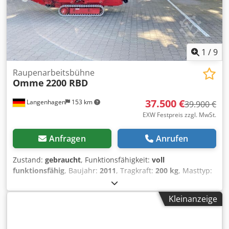
1
/
9
Raupenarbeitsbühne
Omme
2200 RBD
37.500 €
Langenhagen
153 km
39.900 €
EXW Festpreis zzgl. MwSt.
Anfragen
Anrufen
Zustand:
gebraucht
, Funktionsfähigkeit:
voll
funktionsfähig
, Baujahr:
2011
, Tragkraft:
200 kg
, Masttyp:
ausziehbar
, Hubhöhe:
19.800 mm
, Gesamtgewicht:
3.050
kg
, Transportlänge:
6.400 mm
, Transportbreite:
1.100 mm
,
Kleinanzeige
Transporthöhe:
1.990 mm
, Kraftstofftyp:
elektrisch
,
Gebrauchte OMME 2200 RBD Teleskoparbeitsbühne auf
Raupenfahrwerk mit Kombiantrieb Batterie / Diesel Max.