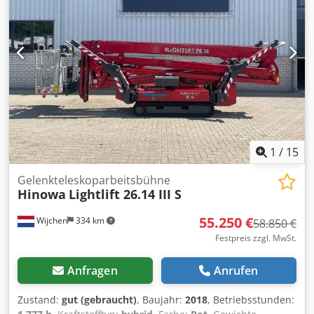
1
/
15
Gelenkteleskoparbeitsbühne
Hinowa
Lightlift 26.14 III S
55.250 €
Wijchen
334 km
58.850 €
Festpreis zzgl. MwSt.
Anfragen
Anrufen
Zustand:
gut (gebraucht)
, Baujahr:
2018
, Betriebsstunden: