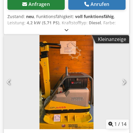
Anfragen
Anrufen
Zustand:
neu
, Funktionsfähigkeit:
voll funktionsfähig
,
Leistung:
4,2 kW (5,71 PS)
, Kraftstofftyp:
Diesel
, Farbe:
Gelb
, Betriebsgewicht:
190 kg
, Baujahr:
2026
, Ausstattung:
UVV
, Wacker Neuson DPU 3060 Hts Rüttelplatte NEU
Kleinanzeige
Wacker Neuson DPU 3060 Hts Rüttelplatte – NEU | 30 kN
Zentrifugalkraft | 600 mm Arbeitsbreite | Hatz-
Dieselmotor 1B30 mit 4,2 kW Artikelnummer: 5000610042
Technische Daten: Hersteller: Wacker Neuson Modell: DPU
3060 Hts Zustand: NEU Betriebsgewicht: 190 kg Frequenz:
90 Hz Zentrifugalkraft: 30 kN Arbeitsbreite: 600 mm Motor:
Hatz 1B30 Dieselmotor Motorleistung: 4,2 kW Kraftstoff:
Diesel Startsystem: Reversierstart Verdichtungsklasse:
Mittelschwer verdichtend Flächenleistung: ca. 624 m²/h
Highlights & Ausstattung: - Kraftvolle Diesel-Rüttelplatte
für anspruchsvolle Verdichtungsarbeiten - Robuste
Bauweise – ideal für den täglichen Baustelleneinsatz - 600
mm Arbeitsbreite – hohe Flächenleistung bei kompakter
Bauform - Ergonomische Führungsdeichsel –
1
/
14
vibrationsarm & komfortabel - Zuverlässiger Hatz-