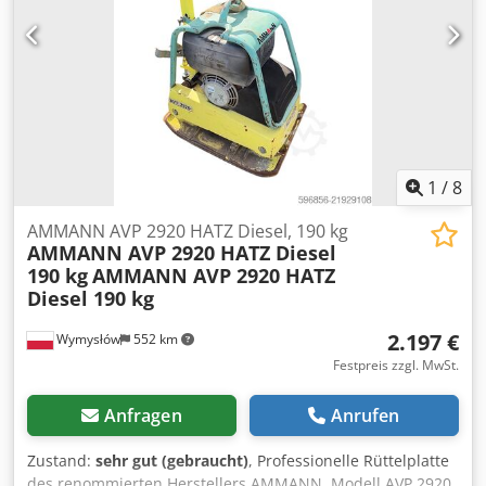
Preis 2.190 EUR zzgl. MwSt. | EXW Einbeck | Lieferung auf
Anfrage Dcodpfxjy A E Ufe Aahok
1
/
8
AMMANN AVP 2920 HATZ Diesel, 190 kg
AMMANN AVP 2920 HATZ Diesel
190 kg
AMMANN AVP 2920 HATZ
Diesel 190 kg
2.197 €
Wymysłów
552 km
Festpreis zzgl. MwSt.
Anfragen
Anrufen
Zustand:
sehr gut (gebraucht)
, Professionelle Rüttelplatte
des renommierten Herstellers AMMANN. Modell AVP 2920