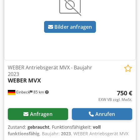
nach Vereinbarung möglich Preis 1.100 EUR zzgl. MwSt. |
EXW Einbeck | Lieferung auf Anfrage
Bilder anfragen
WEBER Antriebsgerät MVX - Baujahr
2023
WEBER
MVX
750 €
Einbeck
85 km
EXW VB zzgl. MwSt.
Anfragen
Anrufen
Zustand:
gebraucht
, Funktionsfähigkeit:
voll
funktionsfähig
, Baujahr:
2023
, WEBER Antriebsgerät MVX