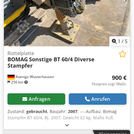
Zentrifugalkraft: 6.697 lb (~30 kN) * Abmessungen: *
Länge: 2.520 mm (99,2 in) * Breite (gesamt): 1.112 mm (43,8
in) * Trommeldurchmesser: 720 mm (28,3 in) Dedpfx Asw
Thfgeahock * Trommelbreite: 1.000 mm (39,4 in) * Höhe
(ROPS): 2.700 mm (106 in)
1
/
5
Rüttelplatte
BOMAG
Sonstige BT 60/4 Diverse
Stampfer
900 €
Koenigs-Wusterhausen
256 km
Festpreis zzgl. MwSt.
Anfragen
Anrufen
Zustand:
gebraucht
, Baujahr:
2007
, ----Aufbau: Bomag
Stampfer BT 60/4, Bj. 2007, Gewicht 62 kg, Maße Fuß:
340x280mm, Honda Benzinmotor GX 100 / 2,5 KW Verkauf
nur an Gewerbetreibende. BEI EXPORT IST NUR DER