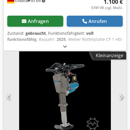
1.100 €
Einbeck
85 km
EXW VB zzgl. MwSt.
Anfragen
Anrufen
Zustand:
gebraucht
, Funktionsfähigkeit:
voll
funktionsfähig
, Baujahr:
2025
, Weber Rüttelplatte CF 1 HD-
III CF 1 HD-III — Baujahr 2025 Gebraucht aus dem
professionellen Mietpark der Kurt König Baumaschinen
Kleinanzeige
GmbH, Einbeck. Zustand & Hinweise: - Zustand: Gebraucht
aus Vermietung, regelmäßig gewartet - Funktion: Voll
funktionsfähig - Produktbilder folgen — bei Interesse
kontaktieren Sie uns gerne für aktuelle Fotos -
Besichtigung in 37574 Einbeck nach Vereinbarung möglich
Dcjdpfx Aaey A Hbmjhek Preis 1.300 EUR zzgl. MwSt. | EXW
Einbeck | Lieferung auf Anfrage