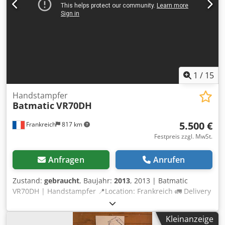
1
/
15
Handstampfer
Batmatic
VR70DH
5.500 €
Frankreich
817 km
Festpreis zzgl. MwSt.
Anfragen
Anrufen
Zustand:
gebraucht
, Baujahr:
2013
, 2013 | Batmatic
VR70DH | Handstampfer 📍Location: Frankreich 🚛 Delivery
available to your destination – Use our shipping calculator
to estimate transport costs! Dodpfxsznbhvj Aahsck 💰 Buy
Kleinanzeige
Now for EUR 5500 or Make an Offer. Payment at delivery