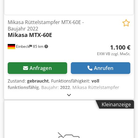
Mikasa Rüttelstampfer MTX-60E -
Baujahr 2022
Mikasa
MTX-60E
1.100 €
Einbeck
85 km
EXW VB zzgl. MwSt.
Anfragen
Anrufen
Zustand:
gebraucht
, Funktionsfähigkeit:
voll
funktionsfähig
, Baujahr:
2022
, Mikasa Rüttelstampfer
MTX-60E — Baujahr 2022 Gebraucht aus dem
professionellen Mietpark der Kurt König Baumaschinen
Kleinanzeige
GmbH, Einbeck. Zustand & Hinweise: Dsdpfx Aoy A
Hcdsahjck - Zustand: Gebraucht aus Vermietung,
regelmäßig gewartet - Funktion: Voll funktionsfähig -
Produktbilder folgen — bei Interesse kontaktieren Sie uns
gerne für aktuelle Fotos - Besichtigung in 37574 Einbeck