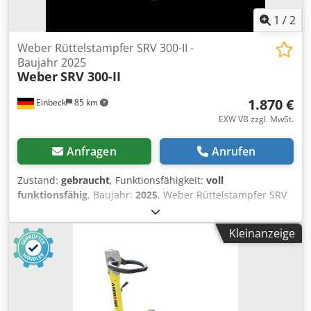
1
/
2
Weber Rüttelstampfer SRV 300-II -
Baujahr 2025
Weber
SRV 300-II
1.870 €
Einbeck
85 km
EXW VB zzgl. MwSt.
Anfragen
Anrufen
Zustand:
gebraucht
, Funktionsfähigkeit:
voll
funktionsfähig
, Baujahr:
2025
, Weber Rüttelstampfer SRV
300-II SRV 300-II — Baujahr 2025 Gebraucht aus dem
professionellen Mietpark der Kurt König Baumaschinen
Kleinanzeige
GmbH, Einbeck. Zustand & Hinweise: - Zustand: Gebraucht
aus Vermietung, regelmäßig gewartet - Funktion: Voll
funktionsfähig - Produktbilder folgen — bei Interesse
kontaktieren Sie uns gerne für aktuelle Fotos -
Besichtigung in 37574 Einbeck nach Vereinbarung möglich