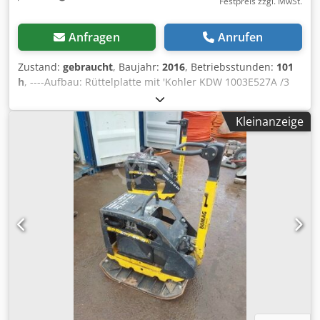
Festpreis zzgl. MwSt.
Anfragen
Anrufen
Zustand:
gebraucht
, Baujahr:
2016
, Betriebsstunden:
101
h
, ----Aufbau: Rüttelplatte mit 'Kohler KDW 1003E527A /3
Zylinder Dieselmotor Betriebsgewicht 810 kg, Arbeitsbreite
970 mm, Arbeitsgeschwindigkeit max. 28 m/min,
Kleinanzeige
Steigfähigkeit 32% Verkauf nur an Gewerbetreibende. BEI
EXPORT IST NUR DER NETTOPREIS ZU BEZAHLEN !!!!! ALLE
ANGABEN OHNE GEWÄHR INS.
AUSSTATTUNG+ZUBEHÖR.Grundlage aller Kaufverträge,
Rechnungen, Proforma-Rechnungen, Bestellungen,
Verkaufsgespräche sind unsere AGBs (Siehe dazu
Impressum). Dcodpowlmipsfx Aahsk