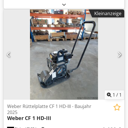
Wesel) Alle Angaben ohne Gewähr. Irrtum und
Vorzerkleinerungsanlage PC-D400 und Zyklon-
Zwischenverkauf vorbehalten. Preise zzgl. Mehrwertsteuer
Zuführtrichtern. Die Walzen haben einen Durchmesser
/ VAT excluded Weitere Modelle und Größen verfügbar!
Kleinanzeige
von ca. 560 mm und eine Länge von ca. 190 mm. Die
Auch DPU 3060, DPU 3760 etc. im Sortiment ➡️ Neu- &
Anlage erreicht eine maximale Verdichtungskraft von ca.
Gebrauchtmaschinen, Zubehör & Ersatzteile Wacker
785 kN. Die Anlage wird von einem 54-kW-Motor mit 50 Hz
Neuson Rüttelplatte kaufen | DPU 2560 Hts NEU | Diesel-
betrieben. Die Anlage verfügt über eine HMI-Steuerung.
Rüttelplatte 25 kN | Vibrationsplatte 600 mm Arbeitsbreite
Die Anlage ist auf einem Edelstahlrahmen montiert.
| Hatz-Motor | Wacker Neuson Verdichtungstechnik |
Djdpfxszn Ivgs Aahsck
Rüttelplatte für Pflasterbau Dein zuverlässiger Partner für
Verdichtungstechnik & Baumaschinen: Claudio Macagnino
Baumaschinen & Nutzfahrzeughandel GmbH ➡️ Jetzt
anfragen & sofort verfügbare Neuware sichern! Bei Bedarf
ermöglichen wir Ihnen gerne eine virtuelle Besichtigung
der Maschine per Video-Call.
1
/
1
Weber Rüttelplatte CF 1 HD-III - Baujahr
2025
Weber
CF 1 HD-III