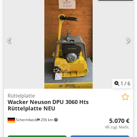
available for an affordable fee (subject to approval)* 👷‍♂️
Inspected by an independent expert 0 Inspektionspunkte 0
genehmigt ✅ 0 unvollkommene ℹ️ 0 Ausgaben ⚠️ 📌
Inspector's Comment: Maschine sehr wenig benutzt, fast
neu, kein Betriebsstundenzähler. 📄 Want to see the full
inspection, extra photos, or a video? Tip: The reference
"40924 Equippo" is commonly used when looking up more
details online. 💡 Why this machine and our service stands
out: ✔ Thorough inspection by professionals ✔ Jobsite
delivery available ✔ Money-Back Guaranteed ✔ Secure and
flexible payment options 🔄 Considering other equipment
options? We offer helpful tools and resources for all
equipment owners and operators – easily accessible on
1
/
6
our platform.
Rüttelplatte
Wacker Neuson
DPU 3060 Hts
Rüttelplatte NEU
5.070 €
Schermbeck
256 km
VB zzgl. MwSt.