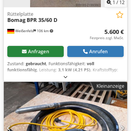
1
/
12
Rüttelplatte
Bomag
BPR 35/60 D
5.600 €
Weißenfels
106 km
Festpreis zzgl. MwSt.
Anfragen
Anrufen
Zustand:
gebraucht
, Funktionsfähigkeit:
voll
funktionsfähig
, Leistung:
3,1 kW (4,21 PS)
, Kraftstofftyp:
Diesel
, Farbe:
Gelb
, Gesamtgewicht:
205 kg
, Baujahr:
2022
,
Maschinen-/Fahrzeugnummer:
2476268
, Bomag BPR 35/60
Kleinanzeige
D Technische Daten: Baujahr 2022 Abmessung (L x B x H)
1,51 m x 0,60 m x 0,69 m Gewicht 205 kg Durchfahrtshöhe
0,68 m max. Arbeitsgeschwindigkeit 27 m/min max.
Steigfähigkeit (Bodenabhängig) 32% Motorhersteller Typ
Hatz 1B20 Kühlung Luft Leistung 3,1 kw Drehzahl 3000
min-1 Antriebsart mechanisch Kraftstoff Diesel Füllmenge
3,0 l Fliehkraft 35 kn Vibrationsfrequenz 80 Hz