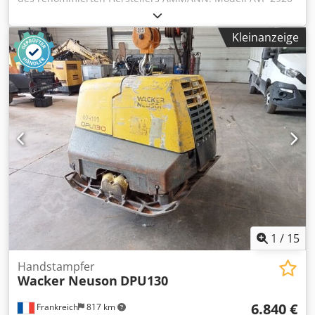
ausgestattet mit einem zuverlässigen HATZ Dieselmotor
mit 5 kW Leistung. Die Maschine ist für professionelle
Kleinanzeige
Pflasterarbeiten, Straßenbau sowie die Verdichtung von
Boden, Pflastersteinen, Schotter und Asphalt ausgelegt.
Das Gerät ist komplett mechanisch, mit robuster deutscher
Konstruktion. Optischer Zustand entsprechend den Fotos –
normale Gebrauchsspuren. Dsdpfx Aoy Sifyoahock
Technische Daten: • Hersteller: AMMANN • Modell: AVP
2920 • Baujahr: 1999 • Motor: HATZ Diesel • Motortyp:
1B30-6 • Leistung: 5 kW • Betriebsgewicht: 190 kg •
Handstart • Made in Germany Einsatzbereiche: •
Pflastersteinverdichtung • Pflasterarbeiten • Straßenbau •
Verdichten von Boden und Schotter • Gräben und
Fundamente Zustand: Gebrauchte, vollständige Maschine.
HATZ Motor – robuste und geschätzte Diesel-Einheit.
1
/
15
Handstampfer
Wacker Neuson
DPU130
6.840 €
Frankreich
817 km