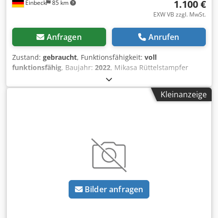
1.100 €
Einbeck
85 km
EXW VB zzgl. MwSt.
Anfragen
Anrufen
Zustand:
gebraucht
, Funktionsfähigkeit:
voll
funktionsfähig
, Baujahr:
2022
, Mikasa Rüttelstampfer
MTX-60E — Baujahr 2022 Gebraucht aus dem
professionellen Mietpark der Kurt König Baumaschinen
Kleinanzeige
GmbH, Einbeck. Dcsdjy A Hb Topfx Aahjk Zustand &
Hinweise: - Zustand: Gebraucht aus Vermietung,
regelmäßig gewartet - Funktion: Voll funktionsfähig -
Produktbilder folgen — bei Interesse kontaktieren Sie uns
gerne für aktuelle Fotos - Besichtigung in 37574 Einbeck
nach Vereinbarung möglich Preis 1.100 EUR zzgl. MwSt. |
EXW Einbeck | Lieferung auf Anfrage
Bilder anfragen