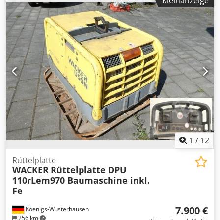
Kleinanzeige
NETTOPREIS ZU BEZAHLEN !!!!! ALLE ANGABEN OHNE
GEWÄHR INS. AUSSTATTUNG+ZUBEHÖR.Grundlage aller
Kaufverträge, Rechnungen, Proforma-Rechnungen,
Bestellungen, Verkaufsgespräche sind unsere AGBs (Siehe
dazu Impressum). Dcodpfx Asvxpc Heahjk
1
/
12
Rüttelplatte
WACKER
Rüttelplatte DPU
110rLem970 Baumaschine inkl.
Fe
7.900 €
Koenigs-Wusterhausen
256 km