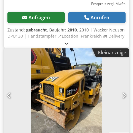
Festpreis zzgl. MwSt.
Anfragen
Anrufen
Zustand:
gebraucht
, Baujahr:
2010
, 2010 | Wacker Neuson
DPU130 | Handstampfer 📍Location: Frankreich 🚛 Delivery
available to your destination – Use our shipping calculator
to estimate transport costs! 💰 Buy Now for EUR 6800 or
Kleinanzeige
Make an Offer. Payment at delivery available for an
affordable fee (subject to approval)* 👷‍♂️ Inspected by an
independent expert 0 Inspektionspunkte 0 genehmigt ✅ 0
unvollkommene ℹ️ 0 Ausgaben ⚠️ 📌 Inspector's Comment:
Lombardini Motor. Reversible Platte mit
Funkfernsteuerung. Schlagkraft 5 Tonnen. Wenig
Betriebsstunden. Die Exzentriker wurden bei 285 Stunden
ausgetauscht. 📄 Want to see the full inspection, extra
photos, or a video? Tip: The reference "40831 Equippo" is
commonly used when looking up more details online. 💡
Why this machine and our service stands out: ✔ Thorough
inspection by professionals ✔ Jobsite delivery available ✔
Money-Back Guaranteed Dedpfey Ruklex Aahjck ✔ Secure