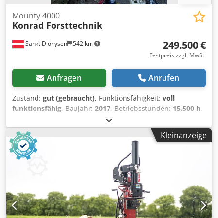
Mounty 4000
Konrad Forsttechnik
249.500 €
Sankt Dionysen
542 km
Festpreis zzgl. MwSt.
Anfragen
Anrufen
Zustand:
gut (gebraucht)
, Funktionsfähigkeit:
voll
funktionsfähig
, Baujahr:
2017
, Betriebsstunden:
15.500 h
,
Zum Verkauf steht ein gebrauchter Mounty 4000 Seilkran
("Gebirgs-Harvester") für bergauf und bergab seilen,
Kleinanzeige
gebaut von der Firma Konrad Forsttechnik GmbH für den
Forsteinsatz. DREHKRANZ-LAGER + KRANSCHLÄUCHE
Jänner 2025 erneuert! Baujahr: 2017 Mit Prozessorkopf
Woody 61 (inkl. Zopfsäge) Dedpsx A A Srofx Ai Sowa
Laufwagen: Liftliner LL-40-01 Trägerfahrzeug: Mercedes
Kann jederzeit im Einsatz besichtigt werden.
Besonderheiten: Ideal für Steillagen und schwieriges
Gelände! Sehr robuster Aufbau für den