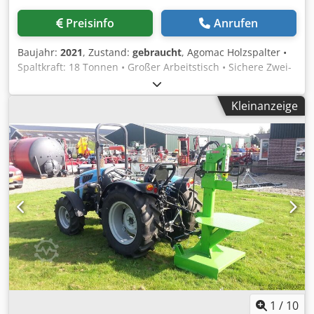
Preisinfo
Anrufen
Baujahr:
2021
, Zustand:
gebraucht
, Agomac Holzspalter •
Spaltkraft: 18 Tonnen • Großer Arbeitstisch • Sichere Zwei-
Hand-Bedienung mit automatischem Rücklauf • 3
Einstellmöglichkeiten zum Spalten größerer oder kleinerer
Kleinanzeige
Holzstücke • Für Dreipunktaufnahme und Gabelzinken
geeignet Dwedpfx Aiex I Dq As Ssa • Robuste Bauweise •
Einfach in der Handhabung Zustand: Gebraucht Baujahr:
2021
1
/
10