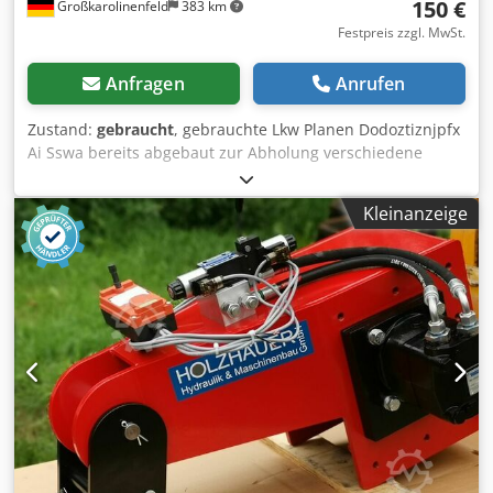
150 €
Großkarolinenfeld
383 km
Festpreis zzgl. MwSt.
Anfragen
Anrufen
Zustand:
gebraucht
, gebrauchte Lkw Planen Dodoztiznjpfx
Ai Sswa bereits abgebaut zur Abholung verschiedene
Größen mehrfach am Lager ##### BITTE ANRUFEN - KEINE
EMAIL ! ##### NUR ABHOLUNG MIT TERMIN MÖGLICH !
Kleinanzeige
#####