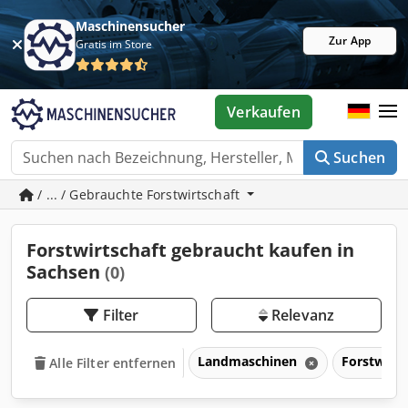
Maschinensucher
Zur App
Gratis im Store
Verkaufen
Suchen
/ ... / Gebrauchte Forstwirtschaft
Forstwirtschaft gebraucht kaufen in
Sachsen
(0)
Filter
Relevanz
Landmaschinen
Forstwirt
Alle Filter entfernen