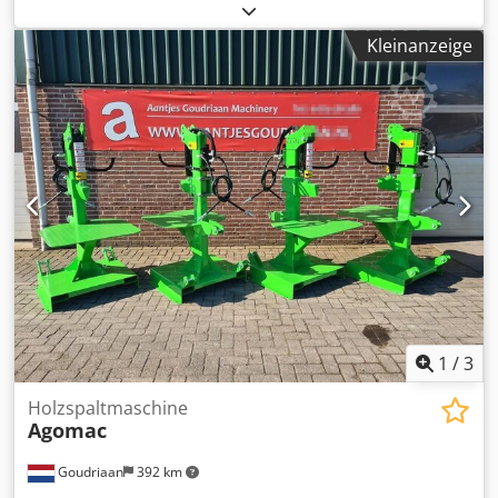
Hersteller von Forstseilwinden Weltweit und produziert
auch Holzspalter auf höchstem Qualität`s Niveau! Wir
Kleinanzeige
haben für Sie alle Modelle ständig Lagernd und können
sofort liefern. Genaue Beschreibung siehe .pdf Datenblatt
bei Dokumente. Dsdpfx Aeunmwcoi Sowa
1
/
3
Holzspaltmaschine
Agomac
Goudriaan
392 km