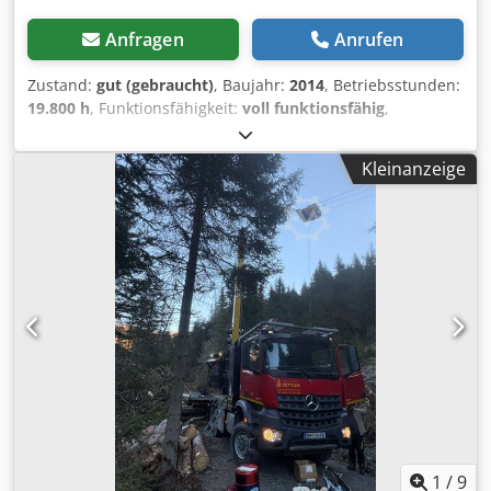
Anfragen
Anrufen
Zustand:
gut (gebraucht)
, Baujahr:
2014
, Betriebsstunden:
19.800 h
, Funktionsfähigkeit:
voll funktionsfähig
,
Kraftstofftyp:
Diesel
, Farbe:
Grün
, Ausstattung:
Beleuchtung, Kabine, Klimaanlage, Zusatzscheinwerfer
,
Kleinanzeige
Zum Verkauf steht ein gebrauchter Mounty 3000 Seilkran
("Gebirgs-Harvester"), gebaut von der Firma Konrad
Forsttechnik GmbH für den Forsteinsatz. Baujahr: 2014 Mit
Prozessorkopf Woody 60 (inkl. Zopfsäge) Laufwagen: Prisys
Trägerfahrzeug: MAN TGS Dodpfxewtw Ape Ai Sewa Kann
jederzeit im Einsatz besichtigt werden. Besonderheiten:
Ideal für Steillagen und schwieriges Gelände! Sehr
robuster Aufbau für den Forstvollernteeinsatz.
Regelmäßiger Service – sofort einsatzbereit! Zustand:
Technisch und optisch gepflegt Einsatzbereit ohne
Wartungsstau
1
/
9