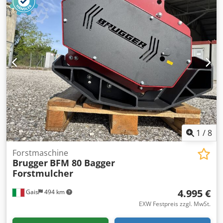
zum Motor noch mit 2 stabilen Kegelrollenlager gegen Zug
werden die Kräfte sicher in axialer und radialer Richtung
und Druck gelagert. Die Kegelrollenlager sind schmierbar
aufgenommen. Ein großer leitungsstarker Hydraulikmotor
für eine lange Lebensdauer. Ein leistungsstarker HMT 500
Typ HMT500, hat mit bis zu 1600 Nm das notwendige
Hydraulikmotor gibt Ihnen mit bis zu 1.800 Nm das dafür
Drehmoment für kraftvolles und effizientes Arbeiten.
notwendige Drehmoment für effizientes Arbeiten, ab 25
Ölvolumen bis 125 l/min., Druck bis 210 bar, Drehzahl 240
l/min bis zu 125 l/min und 210 bar Druck Gewicht 70 kg
U/min. Artikel-Nr.: MTT500 Dsdpfjdf Sgrsx Ai Sowa
inklusive: • Antriebsgerät mit leistungsstarkem HMT
Erdbohrer, Drillkegel und andere Werkzeuge auf Anfrage
Hydraulikmotor, Gewicht 70kg • Drillkegel mit Spitze Ø 200
gegen Aufpreis. Schnellwechselaufnahmen MS 01 - MS03 -
mm 270 mm/400mm lang, stirnseitig 6xM16 Gewinde
MS08 oder andere Adapter ebenfalls auf Anfrage und
LK173 Dwodpeuph Uxofx Ai Ssa Gesamtlänge 270 mm +
gegen Aufpreis.
Drillkegelspitze 130 mm = 400 mm Durchmesser 200 mm
Gewicht 30 kg Gesamtgewicht 100 kg
1
/
8
Forstmaschine
Brugger
BFM 80 Bagger
Forstmulcher
4.995 €
Gais
494 km
EXW Festpreis zzgl. MwSt.