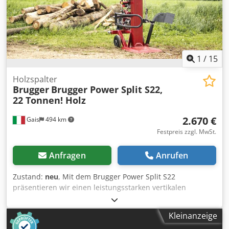
Forstvollernteeinsatz. Regelmäßiger Service – sofort
einsatzbereit! Zustand: Technisch und optisch gepflegt
Einsatzbereit ohne Wartungsstau
1
/
15
Holzspalter
Brugger
Brugger Power Split S22,
22 Tonnen! Holz
2.670 €
Gais
494 km
Festpreis zzgl. MwSt.
Anfragen
Anrufen
Zustand:
neu
, Mit dem Brugger Power Split S22
präsentieren wir einen leistungsstarken vertikalen
Holzspalter, der mit einer Spaltkraft von 22 Tonnen
überzeugt. Diese robuste Maschine ist ideal für vielfältige
Kleinanzeige
Anwendungen geeignet und bietet eine maximale