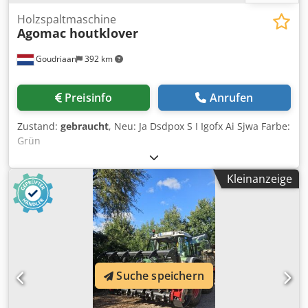
Holzspaltmaschine
Agomac houtklover
Goudriaan
392 km
Preisinfo
Anrufen
Zustand:
gebraucht
, Neu: Ja Dsdpox S I Igofx Ai Sjwa Farbe:
Grün
Kleinanzeige
Suche speichern