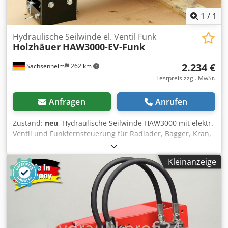
1
/
1
Hydraulische Seilwinde el. Ventil Funk
Holzhäuer
HAW3000-EV-Funk
2.234 €
Sachsenheim
262 km
Festpreis zzgl. MwSt.
Anfragen
Anrufen
Zustand:
neu
, Hydraulische Seilwinde HAW3000 mit elektr.
Ventil und Funkfernsteuerung für Radlader, Bagger, Kran,
Minibagger, Schlepper, Traktor im Weinbau, Gartenbau,
Hochbau, Tiefbau und viele weitere Anwendungen. Mit der
Kleinanzeige
hydraulischen Anbauseilwinde HAW3000 können Sie sich
viele Anwendungen erleichtern. Maximale Seilkapazität bei
3000 kg Zugkraft 40 m bei 8 mm Drahtseil. Maximale
Seilkapazität bei 1700 kg Zugkraft 70 m bei 6 mm Drahtseil.
Dwsdefn Tu Topfx Ai Sea Maximale Seilkapazität bei 3000
kg Zugkraft 70 m bei 6 mm Kunststoffseil. Maximale