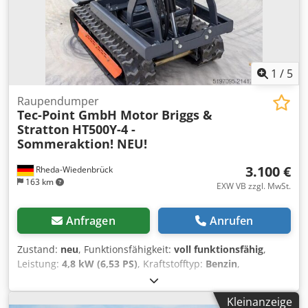
1
/
5
Raupendumper
Tec-Point GmbH Motor Briggs &
Stratton
HT500Y-4 -
Sommeraktion! NEU!
3.100 €
Rheda-Wiedenbrück
163 km
EXW VB zzgl. MwSt.
Anfragen
Anrufen
Zustand:
neu
, Funktionsfähigkeit:
voll funktionsfähig
,
Leistung:
4,8 kW (6,53 PS)
, Kraftstofftyp:
Benzin
,
Gesamtgewicht:
550 kg
, maximales Ladegewicht:
500 kg
,
Hubhöhe:
1.020 mm
, Kettenzustand:
100 %
, Baujahr:
2025
,
Kleinanzeige
Ausstattung:
Gummiketten, Hydraulik, Kippwagen
, Mini