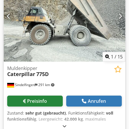
Zentralschmieranlage Bridgestone Reifengroße 24.00R35 :
ca. 90% erhalten C27 Motor mit 615kW CE Einsatzgewicht:
46.3 to
1
/
15
Muldenkipper
Caterpillar
775D
Sindelfingen
291 km
Preisinfo
Anrufen
Zustand:
sehr gut (gebraucht)
, Funktionsfähigkeit:
voll
funktionsfähig
, Leergewicht:
42.000 kg
, maximales
Ladegewicht:
62.700 kg
, Gesamtgewicht:
105.000 kg
,