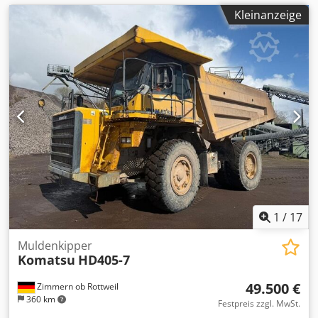
Kleinanzeige
1
/
17
Muldenkipper
Komatsu
HD405-7
49.500 €
Zimmern ob Rottweil
360 km
Festpreis zzgl. MwSt.