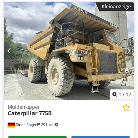
Baujahr:
2011
, Betriebsstunden:
20.000 h
, * Baujahr 2011
Kleinanzeige
(certified rebuild) * 20.000 Stunden * Motor Cat V3412E
(815 PS / 600 kW) * Nutzlast: 62,7 t * Leergewicht: 42.000 kg
* zulässiges Gesamtgewicht 105.000 kg *
Fassungsvermögen 42 m³ Credpfoznbctsx Aptof *
Bereifung 24.00 R35 * Top Zustand
1
/
17
Muldenkipper
Caterpillar
775B
Sindelfingen
291 km