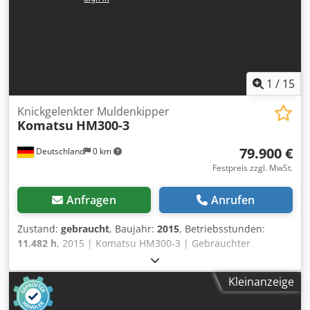
1
/
15
Knickgelenkter Muldenkipper
Komatsu
HM300-3
79.900 €
Deutschland
0 km
Festpreis zzgl. MwSt.
Anfragen
Anrufen
Zustand:
gebraucht
, Baujahr:
2015
, Betriebsstunden:
11.482 h
, 2015 | Komatsu HM300-3 | Gebrauchter
Knickgelenkter Muldenkipper | 11482 hours 📍Location:
Deutschland 🚛 Delivery available to your destination – Use
Kleinanzeige
our shipping calculator to estimate transport costs! 💰 Buy
Now for EUR 79900 or Make an Offer. Payment at delivery