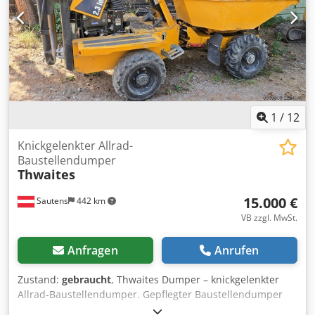
1
/
12
Knickgelenkter Allrad-
Baustellendumper
Thwaites
15.000 €
Sautens
442 km
VB zzgl. MwSt.
Anfragen
Anrufen
Zustand:
gebraucht
, Thwaites Dumper – knickgelenkter
Allrad-Baustellendumper. Gepflegter Baustellendumper
mit nur 1.289 Betriebsstunden. Technische Daten: - Typ: