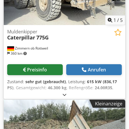
1
/
5
Muldenkipper
Caterpillar
775G
Zimmern ob Rottweil
360 km
Preisinfo
Anrufen
Zustand:
sehr gut (gebraucht)
, Leistung:
615 kW (836,17
PS)
, Gesamtgewicht:
46.300 kg
, Reifengröße:
24.00R35
,
Reifenzustand:
90 %
, Baujahr:
2020
, Betriebsstunden:
7.819 h
, Ausstattung:
Klimaanlage
, CATERPILLAR 775G
Kleinanzeige
Verkaufs- und Lieferungsdatum: 2021 Baujahr: 2020
Betriebsstunden: 7.819 Std. geschlossene Kabine Radio
Klimaanlage Rückfahrkamera Muldenheizung
Muldenerhöhung Csdpfxozdi Txo Aptjrf