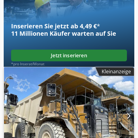
Reifengroße: 18.00R33: ca. 80% erhalten Motor mit 371 kW
CE / EPA Einsatzgewicht: 32. to. Crodpfx Apeyybt Sotsf
Inserieren Sie jetzt ab 4,49 €
*
11 Millionen
Käufer warten auf Sie
Jetzt inserieren
*pro Inserat/Monat
Kleinanzeige