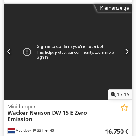
knickgelenkter Allrad-Baustellendumper - Hersteller:
Kleinanzeige
Thwaites Ltd Cjdpfxoziaa Hj Apterf - Baujahr: 2011 -
Leergewicht: 2.890 kg - Nutzlast: 2.500 kg - Maximales
Gesamtgewicht: 5.390 kg - Vordere Achslast: 2.780 kg -
Hintere Achslast: 1.800 kg - Motorleistung: 24,8 kW (ca. 33
PS) - Betriebsstunden: 1.289 h (sehr wenig gelaufen) Der
Verkauf erfolgt im Auftrag des Eigentümers. Besichtigung
und Abholung nach Vereinbarung.
1
/
15
Minidumper
Wacker Neuson
DW 15 E Zero
Emission
16.750 €
Apeldoorn
331 km