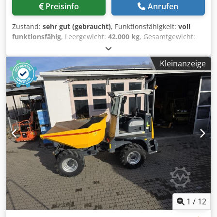
Preisinfo
Anrufen
Zustand:
sehr gut (gebraucht)
, Funktionsfähigkeit:
voll
funktionsfähig
, Leergewicht:
42.000 kg
, Gesamtgewicht:
102.000 kg
, Baujahr:
2009
, Betriebsstunden:
9.880 h
, *
Baujahr 2009 (certified rebuild) * 9.880 Stunden * Motor
Kleinanzeige
Cat 3412 DI V12 (760 PS / 567 kW) * Nutzlast: 60 t *
Leergewicht: 42.000 kg Crjdpezm Hl Rofx Aptef * zulässiges
Gesamtgewicht 102.000 kg * Fassungsvermögen 39,3 m³ *
Top Zustand
1
/
12