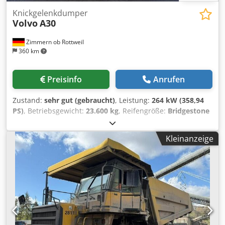
Knickgelenkdumper
Volvo
A30
Zimmern ob Rottweil
360 km
Preisinfo
Anrufen
Zustand:
sehr gut (gebraucht)
, Leistung:
264 kW (358,94
PS)
, Betriebsgewicht:
23.600 kg
, Reifengröße:
Bridgestone
30/65R25
, Reifenzustand:
70 %
, Baujahr:
2023
,
Betriebsstunden:
1.710 h
, Ausstattung:
Klimaanlage
,
Kleinanzeige
VOLVO A30G Baujahr: 2023 Betriebsstunden: 1.710 std.
Geschlossene Kabine Klimaanlage Rückfahrkamera Radio
Zentralschmierung Muldenheizung Heckklappe
Bridgestone Reifen 30/65R25 ca 70% erhalten Csdpfx
Apeya U Unetorf VOLVO D11M Motor mit 264kW CE
Abmessungen für Transport L/B/H - 10.5 x 3 x 3.4m
Einsatzgewicht: 23,6 to.