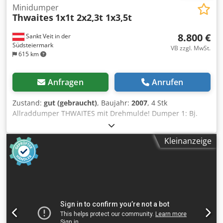
Minidumper
Thwaites
1x1t 2x2,3t 1x3,5t
8.800 €
Sankt Veit in der
Südsteiermark
VB zzgl. MwSt.
615 km
Anfragen
Anrufen
Zustand:
gut (gebraucht)
, Baujahr:
2007
, 4 Stk
Allraddumper THWAITES mit Drehmulde! Dumper 1: Bj.
2007 lt. Zähler 1.450 Stunden 1.000 KG Nutzlast 1.300 KG
Eigengewicht 15,9 KW Verkaufspreis: 8.800,-- netto
Kleinanzeige
Dumper 2: Bj. 2008 lt. Zähler 1.504 Stunden 2.300 KG
Nutzlast 2.030 KG Eigengewicht 24,8 KW Verkaufspreis:
10.900,-- netto Dumper 3: VERKAUFT !!! Dumper 4:
VERKAUFT !!! Alle 4 Stück sofort einsatzbereit und schöne
Maschinen! Alle 4 Stück mit Allrad und Drehmulde! Alle 4
Stück mit NL-Straßenzulassung! Csdpfx Aeznlwhsptorf
Auch günstige Zustellung möglich!