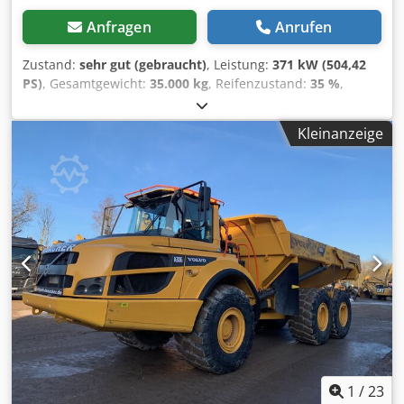
Anfragen
Anrufen
Zustand:
sehr gut (gebraucht)
, Leistung:
371 kW (504,42
PS)
, Gesamtgewicht:
35.000 kg
, Reifenzustand:
35 %
,
Baujahr:
2006
, Betriebsstunden:
27.056 h
, KOMATSU
HD405-7 Baujahr: 2006 Betriebsstunden: 27.056 std.
Kleinanzeige
geschlossene Kabine Radio Klimaanlage Codpfx Aoyx Hg
Ijpterf Rückfahrkamera Muldenheizung Muldenzustand :
30-40% erhalten Zentralschmieranlage Reifengroße:
18.00R33: ca. 30-40% erhalten Motor mit 371 kW CE / EPA
Einsatzgewicht: 35 to.
1
/
23