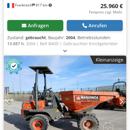
25.960 €
Frankreich
817 km
Festpreis zzgl. MwSt.
Anfragen
Anrufen
Zustand:
gebraucht
, Baujahr:
2004
, Betriebsstunden:
13.887 h
, 2004 | Bell B40D | Gebrauchter Knickgelenkter
Muldenkipper | 13887 hours | 937792 kms 📍Location:
Frankreich 🚛 Delivery available to your destination – Use
Kleinanzeige
our shipping calculator to estimate transport costs! 💰 Buy
Now for EUR 26000 or Make an Offer. Payment at delivery
available for an affordable fee (subject to approval)* 👷‍♂️
Inspected by an independent expert 58 Inspektionspunkte
56 genehmigt ✅ 2 unvollkommene ℹ️ 0 Ausgaben ⚠️ 📌
Inspector's Comment: Maschine hauptsächlich für Teile.
Das Kardangelenk, das die Hydraulikpumpe antreibt, ist
beschädigt, daher sind einige Reparaturen notwendig,
aber viele Teile sind in gutem Zustand. 📄 Want to see the
full inspection, extra photos, or a video? Tip: The reference
"40966 Equippo" is commonly used when looking up more
details online. 💡 Why this machine and our service stands