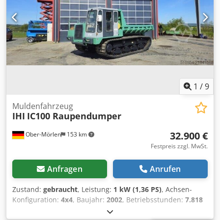
Kennzeichen: 313/26. Technische Daten: Motor: Yanmar
Dieselmotor, 17 kW Betriebsstunden: 2.653 km Baujahr:
2016 Gewicht: 1.261 t Nutzlast: 1,5 t Gesamtgewicht ca.:
2.836 t Ausstattung: Grammer Luftfedersitz, Beleuchtung,
Blinker, Schutzrahmen, Tankanzeige
Transportabmessungen: Länge: 3,3 m Breite: 1,3 m Höhe:
2,2 m Gewicht: 1.261 t Cjdpfx Aszp I Edspterf Der Preis
versteht sich zzgl. MwSt. Verladung und Transport zum
Bestimmungsort sind nach Absprache möglich.
1
/
9
Muldenfahrzeug
IHI
IC100 Raupendumper
32.900 €
Ober-Mörlen
153 km
Festpreis zzgl. MwSt.
Anfragen
Anrufen
Zustand:
gebraucht
, Leistung:
1 kW (1,36 PS)
, Achsen-
Konfiguration:
4x4
, Baujahr:
2002
, Betriebsstunden:
7.818
h
, Ausstattung:
Allradantrieb
, Leergewicht: 1 kg Wenden