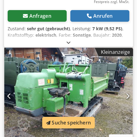
Festpreis zzgl. MwSt.
Anfragen
Anrufen
Zustand:
sehr gut (gebraucht)
, Leistung:
7 kW (9,52 PS)
,
Kraftstofftyp:
elektrisch
, Farbe:
Sonstige
, Baujahr:
2020
,
Betriebsstunden:
304 h
, Technische Informationen
Fahrgestellform: Knick Antrieb: Rad Maße Abmessungen (L
Kleinanzeige
x B x H): 322 x 130 x 196 cm Gewichte Leergewicht: 1.900 kg
Zuladung: 1.500 kg zGG: 1.975 kg Crsdpszgvlaefx Aptof
Funktionell Inhalt der Ladeschaufel: 0,8 m³ CE-
Kennzeichnung: ja Zustand Technischer Zustand: sehr gut
Optischer Zustand: sehr gut = Weitere Optionen und
Zubehör = - Arbeitslampe(n) = Anmerkungen = Allgemein
Produktionsland: Oostenrijk Emissionsfreier, schwenkbarer
Kipper, Rasenreifen
Suche speichern