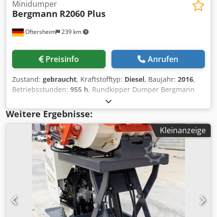
Minidumper
Bergmann
R2060 Plus
Oftersheim
239 km
Preisinfo
Anrufen
Zustand:
gebraucht
, Kraftstofftyp:
Diesel
, Baujahr:
2016
,
Betriebsstunden:
955 h
, Rundkipper Dumper Bergmann
2060Rplus Baujahr 2016 Betriebsstunden nur ca. 950
Nutzlast 6.000 kg Leergewicht 4.045 kg Muldeninhalt
Weitere Ergebnisse:
gestrichen 2,5 m3 Muldeninhalt gehäuft 3,6 m3 Codpjyaa S
Kleinanzeige
Ejfx Aptjrf Muldensystem Hydraulisch um 180° dreh- und
kippbare Mulde Höhe 3107mm Breite 2018mm Länge
4489mm Bodenfreiheit 2373mm Geschwindigkeit 0-28km
Gesamtgewicht Straße 7490kg Nutzlast Straße 3190kg Das
Angebot richtet sich ausschließlich an Gewerbetreibende
im Sinne §14 BGB