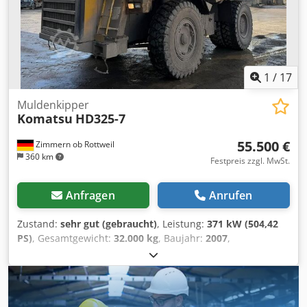
1
/
17
Muldenkipper
Komatsu
HD325-7
55.500 €
Zimmern ob Rottweil
360 km
Festpreis zzgl. MwSt.
Anfragen
Anrufen
Zustand:
sehr gut (gebraucht)
, Leistung:
371 kW (504,42
PS)
, Gesamtgewicht:
32.000 kg
, Baujahr:
2007
,
Betriebsstunden:
26.259 h
, KOMATSU HD325-7 Baujahr:
2007 Betriebsstunden: 26.259 Std. geschlossene Kabine
Radio Klimaanlage Rückfahrkamera Muldenheizung
Muldenzustand : 60-70% erhalten Zentralschmieranlage