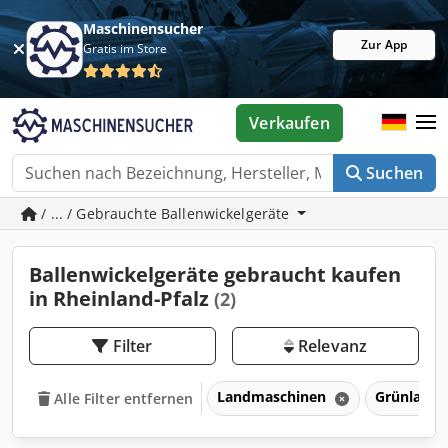
Maschinensucher
Zur App
Gratis im Store
Verkaufen
Suchen
/ ... / Gebrauchte Ballenwickelgeräte
Ballenwickelgeräte gebraucht kaufen
in Rheinland-Pfalz
(2)
Filter
Relevanz
Landmaschinen
Grünlandt
Alle Filter entfernen