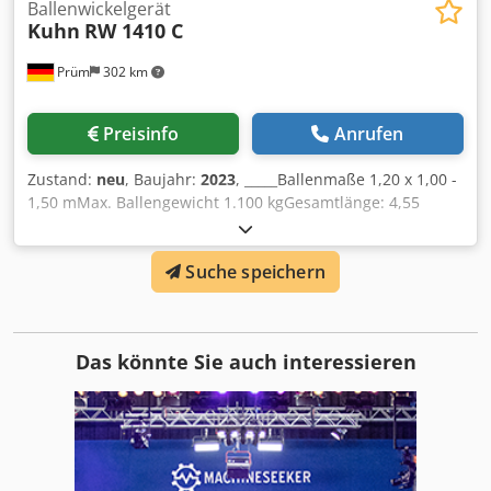
Ballenwickelgerät
Kuhn
RW 1410 C
Prüm
302 km
Preisinfo
Anrufen
Zustand:
neu
, Baujahr:
2023
, _____Ballenmaße 1,20 x 1,00 -
1,50 mMax. Ballengewicht 1.100 kgGesamtlänge: 4,55
MeterGesamthöhe: 2,51 MeterBeladesystem: Seitliche
Ladearm mit KlemmvorrichtungWickeltisch: 4
Suche speichern
RiemenBallenführungsrollen am Wickeltisch: 2 x
einstellbar Folienendsensor, Wickelvorgang stoppt bei
Folienende oder FolienrissVT 30 TerminalVollautomatischer
Folienschneider1 EW und 1 druckloser Rücklauf oder 1
Das könnte Sie auch interessieren
DWSonderausstattungMagazin für 4
Folienrollen,Lagerort:null Codpfxjki Eino Acdoha