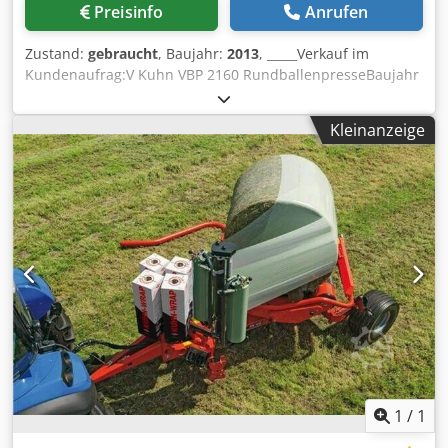
Preisinfo
Anrufen
Zustand:
gebraucht
, Baujahr:
2013
, _____Verkauf im
Kundenaufrag:V Kuhn VBP 2160 RundballenpresseBaujahr
201316.257 Ballen23 Messer3D WicklerDie Maschine
wurde im vergangenen Winter Generalüberholt:- neuer
Kleinanzeige
Rotor,- neuer Schneidboden- neue Endlosriemen (original
Kuhn)- Pickup wurde neu gelagert- Bereifung in gutem
Zustand- kein WartungsstauDie Presse ist in einem
absoluten Top Zustand und ist ohne Bedenken
einsatzbereit.Wir verkaufen die Presswickelkombi wegen
einer geplanter Neuanschaffung.Verkauf nur nach
Besichtigung.Keine Garantie oder
Gewährleistung,Lagerort:null Chsdoylrtfepfx Acdja
1
/
1