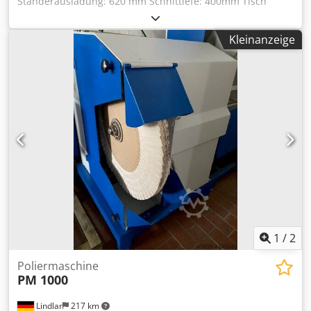
Ständerausladung: 620 mm Schnittiefe: 400mm Tisch
schwenkbar: ja -0 bis + 15° Tischgröße: 870 x 620 mm
Bandgeschwindigkeit: 1660m/min Motorleistung: 2,2 kW /
Kleinanzeige
400V Motorbremse: ja / automatisch Absauganschluss: 2 x
120mm Maschinenlänge: 1190 mm Dodpfxjgtdpmj Aqcjkr
Maschinenbreite: 780 mm Maschinenhöhe: 2063 mm
Gewicht: 320 kg
1
/
2
Poliermaschine
PM 1000
Lindlar
217 km