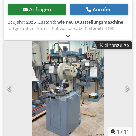
Anfragen
Anrufen
Baujahr:
2025
, Zustand:
wie neu (Ausstellungsmaschine)
,
luftgekühlter Prozess Kaltwassersatz: Kältemittel R32
Dsdpfxjf H A Eyj Aqcjkr Kälteleistung 72KW bei 7/12°C,
interne P3Pumpe, interner 410l Tank, Winterpaket bis
Kleinanzeige
-25°C Umgebungstemperatur zur Aussenaufstellung
beinhaltet drehzahlgeregelte Lüfter großes Dixell Display
mit Schutzabdeckung,
1
/
11