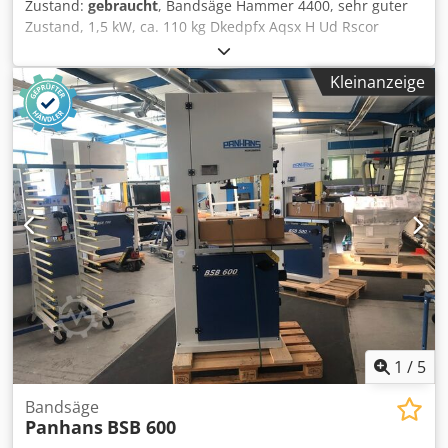
Zustand:
gebraucht
, Bandsäge Hammer 4400, sehr guter
Zustand, 1,5 kW, ca. 110 kg Dkedpfx Aqsx H Ud Rscor
Preisänderungen vorbehalten, Irrtümer, Druck- und
Satzfehler vorbehalten
Kleinanzeige
1
/
5
Bandsäge
Panhans
BSB 600