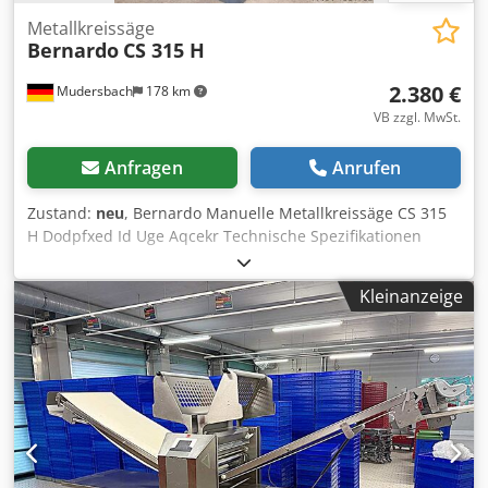
Metallkreissäge
Bernardo
CS 315 H
2.380 €
Mudersbach
178 km
VB zzgl. MwSt.
Anfragen
Anrufen
Zustand:
neu
, Bernardo Manuelle Metallkreissäge CS 315
H Dodpfxed Id Uge Aqcekr Technische Spezifikationen
Sägeblattdurchmesser 315 x 40 mm Drehzahl 19 / 38
U/min Spannstock geöffnet max. 150 mm Arbeitshöhe 920
Kleinanzeige
mm Motor-Abgabeleistung S1 100% 0,75 / 1,5 kW Motor-
Aufnahmeleistung S6 40% 1,0 / 2,1 kW Spannung 400 V
Maschinenabmessung (B x T x H) 530 x 1000 x 1740 mm
Gewicht ca. 235 kg Vollmaterial rund 90°: 80 mm 45°: 70
mm Rohr rund 90°: 80 mm 45°: 70 mm Formrohr
quadratisch 90°: 80 x 80 mm 45°: 70 x 70 mm Vollmaterial
quadratisch 90°: 80 x 80 mm 45°: 70 x 70 mm Formrohr
rechteckig 90°: 90 x 80 mm 45°: 80 x 70 mm Vollmaterial
rechteckig 90°: 90 x 80 mm 45°: 80 x 70 mm Eigenschaften