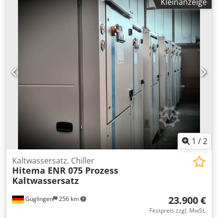
Kleinanzeige
3000/4500/6000/9000/12000 U/min -Vorschubapparat Holz-
Her 3 Rollen -Nutzlänge der Welle: 100 mm -Spindel: Ø 30
mm -max. Fräser: Ø 220 mm -Abmessungen:
1540/1100/H1520 mm -Gewicht: 962 kg
1
/
2
Kaltwassersatz, Chiller
Hitema ENR 075 Prozess
Kaltwassersatz
23.900 €
Güglingen
256 km
Festpreis zzgl. MwSt.