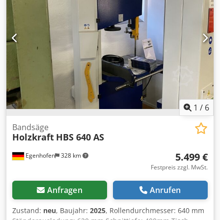
X/Y/Z: ca. 3300mm/1250mm/1550mm, Gewicht: ca. 500kg.
Eine Besichtigung vor Ort ist möglich. Dksdpfjy D Tpgjx
Aqcer
1
/
6
Bandsäge
Holzkraft
HBS 640 AS
5.499 €
Egenhofen
328 km
Festpreis zzgl. MwSt.
Anfragen
Anrufen
Zustand:
neu
, Baujahr:
2025
, Rollendurchmesser: 640 mm