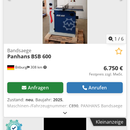
1
/
6
Bandsaege
Panhans
BSB 600
6.750 €
Bitburg
308 km
Festpreis zzgl. MwSt.
Anfragen
Anrufen
Zustand:
neu
, Baujahr:
2025
,
Maschinen-/Fahrzeugnummer:
C890
, PANHANS Bandsaege
Typ BSB 600 Staender in moderner Stahlbauweise,
Tischplatte starkwandige, hoch verrippte
Kleinanzeige
Gussausfuehrung massive Grauguss- Bandsaegeraeder