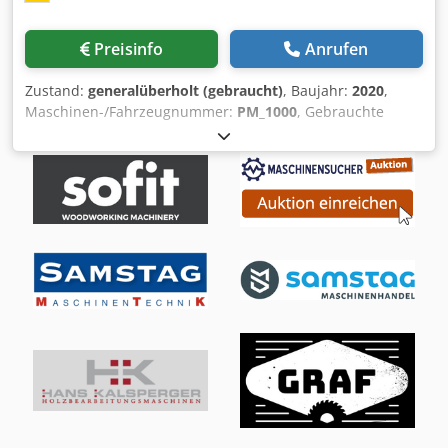
Preisinfo
Anrufen
Zustand:
generalüberholt (gebraucht)
, Baujahr:
2020
,
Maschinen-/Fahrzeugnummer:
PM_1000
, Gebrauchte
Poliermaschine für die manuelle Bearbeitung.
Dsdefiugujpfx Aqcskr Antriebleistung 5,5 kW
Polierscheiben DM - 1000 mm