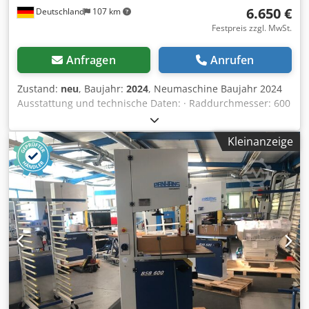
6.650 €
Deutschland
107 km
Festpreis zzgl. MwSt.
Anfragen
Anrufen
Zustand:
neu
, Baujahr:
2024
, Neumaschine Baujahr 2024
Ausstattung und technische Daten: · Raddurchmesser: 600
mm · Bandgeschwindigkeit: 1550 m/min · Schnitthöhe: 400
mm · Schnittbreite: 580 mm · Blattlänge max.: 4735 mm ·
Kleinanzeige
Sägeblattbreite min. / max.: 15 mm / 30 mm · Optional bei
speziellem Belag Sägeblattbreite min. / max.: 8 mm / 25
mm · Tischgröße: 810 x 590 mm · Tischhöhe: 920 mm ·
Absaugstutzen: 2 x Ø 100 mm · Motorleistung: 2,2 kW / 3
PS · Spannung: 400 V / 50 Hz · Farbe: RAL 7035 Lichtgrau
und RAL 5000 Violettblau · Gewicht netto: ca. 275 kg
TECHNISCHE BESCHREIBUNG · Solider deutscher
Maschinenbau · Maschinenständer in formschöner
moderner verwindungsfreier Doppelkammer -
Stahlschweißkonstruktion · Obere und untere Tür über
Endschalter gesichert · Obere und untere Präzisions-
Bandsägeblattführung APA 2, Gr. 2 · Feingehobelter