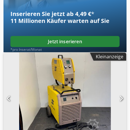
Chsdpey Ulzisfx Afdea
Inserieren Sie jetzt ab 4,49 €
*
11 Millionen
Käufer warten auf Sie
Jetzt inserieren
*pro Inserat/Monat
Kleinanzeige