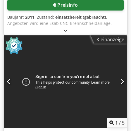
Preisinfo
Baujahr:
2011
, Zustand:
einsatzbereit (gebraucht)
,
Angeboten wird eine Esab CNC-Brennschneidanlage.
Spurweite: 3000mm, max. Schneidbreite: ca. 2500mm,
max. Positioniergeschwindigkeit: ca. 25m/min,
Kleinanzeige
Schneidverfahren: Plasma, Steuerung: Esab CNC-
Steuerung. Maschinenmaße X/Y/Z: ca.
4425mm/1676mm/1930mm. Besichtigung nach Absprache
möglich. Chjdpfx Afozrzpnsdja
1
/
5