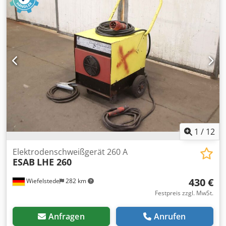
1
/
12
Elektrodenschweißgerät 260 A
ESAB
LHE 260
430 €
Wiefelstede
282 km
Festpreis zzgl. MwSt.
Anfragen
Anrufen