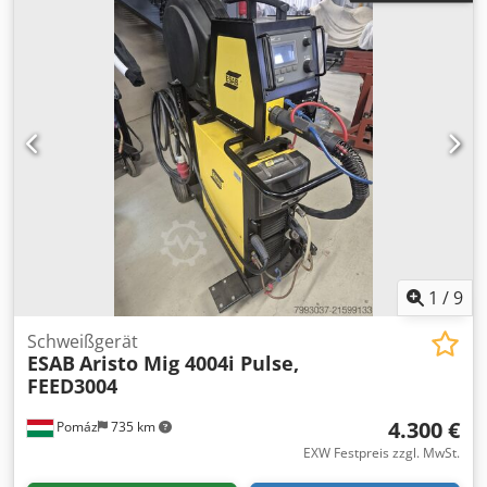
1
/
9
Schweißgerät
ESAB
Aristo Mig 4004i Pulse,
FEED3004
4.300 €
Pomáz
735 km
EXW Festpreis zzgl. MwSt.