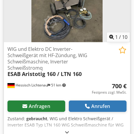
1
/
10
WIG und Elektro DC Inverter-
Schweißgerät mit HF-Zündung, WIG
Schweißmaschine, Inverter
Schweißstromq
ESAB
Aristotig 160 / LTN 160
700 €
Hessisch Lichtenau
51 km
Festpreis zzgl. MwSt.
Anfragen
Anrufen
Zustand:
gebraucht
, WIG und Elektro Schweißgerät /
Inverter ESAB Typ LTN 160 WIG Schweißmaschine für WIG
und Elektrode Fabr. Nr. 405-423-0479 Baujahr ca. 2010