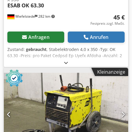
ESAB
OK 63.30
45 €
Wiefelstede
282 km
Festpreis zzgl. MwSt.
Anfragen
Anrufen
Zustand:
gebraucht
, Stabelektroden 4,0 x 350 -Typ: OK
63.30 -Preis: pro Paket Cedpsd Ep Uyefx Afdoha -Anzahl: 2
Pakete vorhanden -Gewicht pro Paket: 4,6 kg
Kleinanzeige