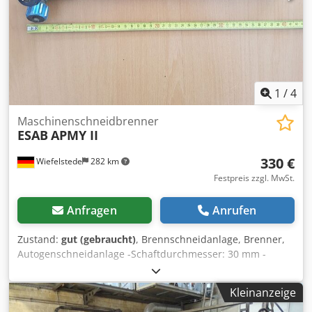
1
/
4
Maschinenschneidbrenner
ESAB
APMY II
330 €
Wiefelstede
282 km
Festpreis zzgl. MwSt.
Anfragen
Anrufen
Zustand:
gut (gebraucht)
, Brennschneidanlage, Brenner,
Autogenschneidanlage -Schaftdurchmesser: 30 mm -
Schaftlänge: 220 mm (260 mm mit Muffe) -Gesamtlänge:
405 mm -für: 16 mm Düsendurchmesser Chsdpfefhxpxjx
Kleinanzeige
Afdja -Gewicht: 1,3 kg