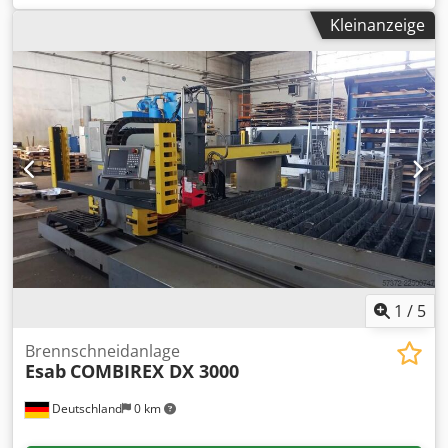
Leistung WIG 160 Amp. = 35% ED 110 Amp. = 60% ED 80
Kleinanzeige
Amp. = 100% ED Leistung Elektrode 140 Amp. = 35% ED 110
Amp. = 60% ED 80 Amp. = 100% ED Netzanschluß 230 Volt,
50 Hz, Schuko Stecker - stufenlose Leistungseinstellung
Cjdpfx Ajv Uragsfdoha - 2 Takt und 4 Takt Betrieb -
Betriebsart Stabelektrode - 12 Meter WIG Schlauchpaket
mit Handbrenner - nur Gleichstrom = DC - HF Zündung -
Schutzgas-Druckminderer - fahrbarer Transportwagen mit
Flaschenhalterung Platzbedarf L x B x H 800 x 690 x 1120
mm Gewicht 60 kg guter Zustand
1
/
5
Brennschneidanlage
Esab
COMBIREX DX 3000
Deutschland
0 km