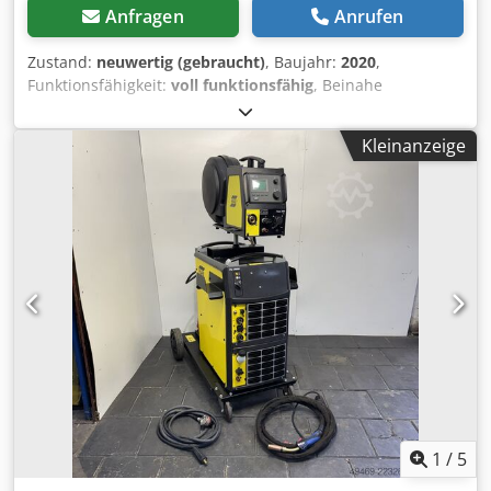
Anfragen
Anrufen
Zustand:
neuwertig (gebraucht)
, Baujahr:
2020
,
Funktionsfähigkeit:
voll funktionsfähig
, Beinahe
neuwertige Maschine. Es wurden insgesamt nur 2 Rollen
Schweißdraht damit verbraucht. Sie befindet sich in
Kleinanzeige
einwandfreiem Zustand und diente als Reservegerät.
Chedpfx Asyxf R Sefdsa
1
/
5