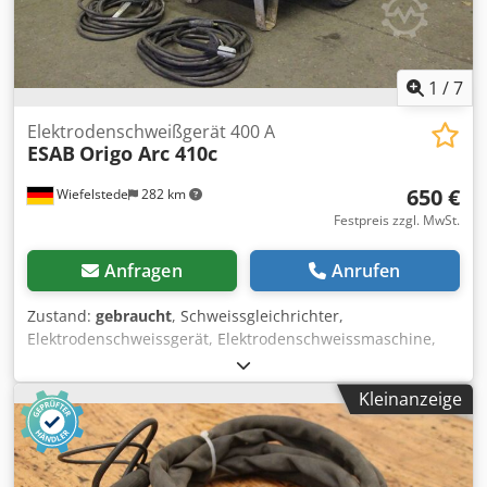
1
/
7
Elektrodenschweißgerät 400 A
ESAB
Origo Arc 410c
650 €
Wiefelstede
282 km
Festpreis zzgl. MwSt.
Anfragen
Anrufen
Zustand:
gebraucht
, Schweissgleichrichter,
Elektrodenschweissgerät, Elektrodenschweissmaschine,
Elektroden-Schweiss-Gleichrichter Chsdpfx Afehgbxhjdja -
Hersteller: ESAB, Schweissgleichrichter Typ Origo Arc 410c
Kleinanzeige
-Schweissleistung: max. 400 A -Schweisskabel mit
Elektrodenklemme -Massekabel -Anzahl: 1 Stück
vorhanden -Abmessung: 920/720/H930 mm -Gewicht: 182
kg/St.