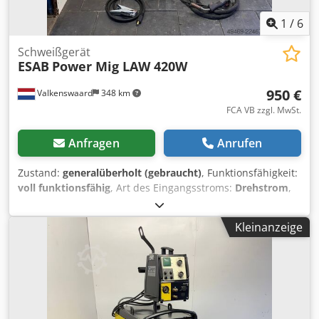
1
/
6
Schweißgerät
ESAB
Power Mig LAW 420W
950 €
Valkenswaard
348 km
FCA VB zzgl. MwSt.
Anfragen
Anrufen
Zustand:
generalüberholt (gebraucht)
, Funktionsfähigkeit:
voll funktionsfähig
, Art des Eingangsstroms:
Drehstrom
,
Eingangsspannung:
380 V
, Länge Massekabel:
3.000 mm
,
Art der Kühlung:
Wasser
, Schweißstrom (max.):
420 A
,
Kleinanzeige
ESAB Power Mig LAW 420W – Wassegekultes MIG/MAG
Generalüberholt, gewartet, getestet und sofort
einsatzbereit 3 Monate Garantie Technische Daten: 420
AMP 380 Volt Wassergekühlt 2/4 Takt / 4 Rollen Antrieb
Rückbrandzeit einstellbar Ende strom Inklusive: 4 Meter
Schweißbrenner, Massekabel mit Klemme, Gasleitung, und