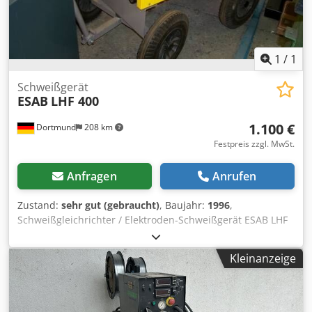
1
/
1
Schweißgerät
ESAB
LHF 400
1.100 €
Dortmund
208 km
Festpreis zzgl. MwSt.
Anfragen
Anrufen
Zustand:
sehr gut (gebraucht)
, Baujahr:
1996
,
Schweißgleichrichter / Elektroden-Schweißgerät ESAB LHF
400 Schweißstrombereich stufenlos bis 400 A, Leistung 400
A bei 35 % ED, 315 A bei 60 % ED, Gewicht 165 kg, …
Kleinanzeige
Chedpjv N Hkcsfx Afdsa Siegfried Volz Werkzeugmaschinen
Rüschebrinkstr. 151-153 DE - 44143 Dortmund - Wambel