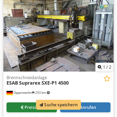
1
/
2
Brennschneidanlage
ESAB
Suprarex SXE-P1 4500
Oppenweiler
253 km
Suche speichern
Preisinfo
Anrufen