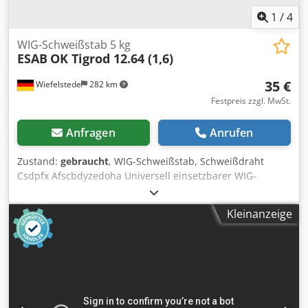
1
/
4
WIG-Schweißstab 5 kg
ESAB
OK Tigrod 12.64 (1,6)
35 €
Wiefelstede
282 km
Festpreis zzgl. MwSt.
Anfragen
Anrufen
Zustand:
gebraucht
, WIG-Schweißstab, Schweißdraht
Csdpfx Afscbdyzedoha Universell einsetzbarer WIG-
Schweißstab für Wurzel- und Verbindungsschweißungen
an un- und niedriglegierten Stählen, allgemeinen
Kleinanzeige
Baustählen, Feinkornbaustählen und
Druckbehälterstählen, eignungsgeprüft bis -40°C. -netto
Gewicht: 5 kg -Anzahl: 7x Paket vorhanden -Preis: pro Paket
-Gewicht komplett: 5,3 kg/Paket