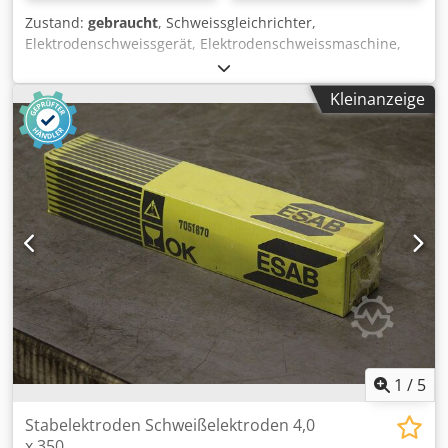
Zustand:
gebraucht
, Schweissgleichrichter,
Elektrodenschweissgerät, Elektrodenschweissmaschine,
Elektroden-Schweiss-Gleichrichter -Hersteller: ESAB,
Schweissgleichrichter Typ LHE 260 -Schweissleistung: max.
Kleinanzeige
260 A -Schweisskabel: mit Elektrodenklemme -Massekabel
Chsdpsuxg Idefx Afdoa -Abmessung: 710/480/H865 mm -
Gewicht: 119 kg
1
/
5
Stabelektroden Schweißelektroden 4,0
x 350