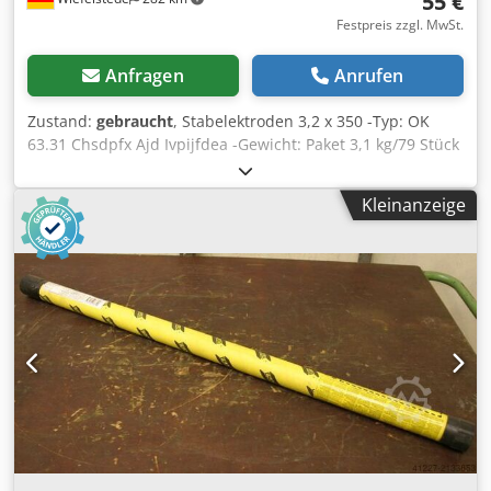
55 €
Festpreis zzgl. MwSt.
Anfragen
Anrufen
Zustand:
gebraucht
, Stabelektroden 3,2 x 350 -Typ: OK
63.31 Chsdpfx Ajd Ivpijfdea -Gewicht: Paket 3,1 kg/79 Stück
-Paket: nicht voll
Kleinanzeige