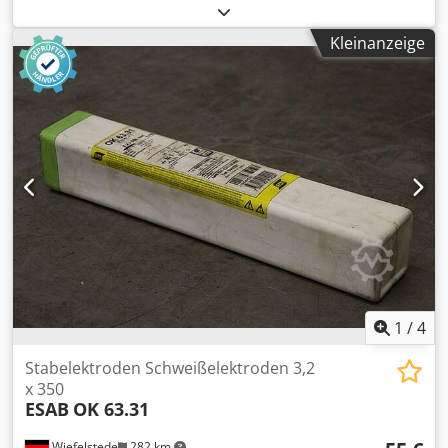
Schlauchpaket: Gasgekühlt -Länge: 4 m Codpfx Afeylk A
Ssdoha -Stecker: 3-polig -Anzahl: 1x Schlauchpaket
Kleinanzeige
vorhanden -Preis: pro Stück -Abmessungen: 340/340/H70
mm -Gewicht: 1,8 kg/St.
1
/
4
Stabelektroden Schweißelektroden 3,2
x 350
ESAB
OK 63.31
Wiefelstede
282 km