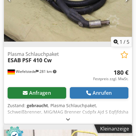
1
/
5
Plasma Schlauchpaket
ESAB
PSF 410 Cw
180 €
Wiefelstede
281 km
Festpreis zzgl. MwSt.
Anfragen
Anrufen
Zustand:
gebraucht
, Plasma Schlauchpaket,
Schweißbrenner, MIG/MAG Brenner Csdpfx Ajd S Eqfjfdsha
-ESAB Typ: PSF 410 Cw -Schlauchpaket: wassergekühlt -
Federkontakt -Länge: 3,25 m -Preis: pro Stück -Anzahl: 2
Kleinanzeige
Stück -Gewicht: 3,2 kg