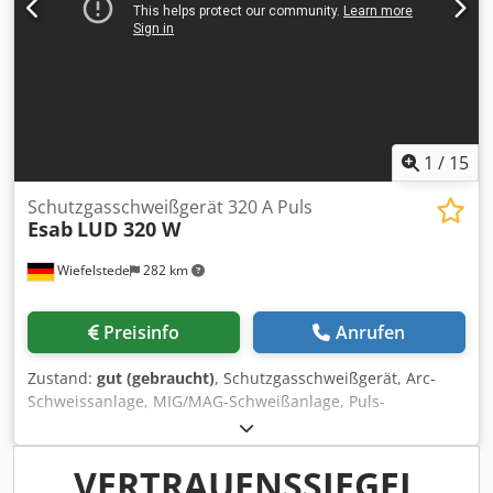
1
/
15
Schutzgasschweißgerät 320 A Puls
Esab
LUD 320 W
Wiefelstede
282 km
Preisinfo
Anrufen
Zustand:
gut (gebraucht)
, Schutzgasschweißgerät, Arc-
Schweissanlage, MIG/MAG-Schweißanlage, Puls-
Schweißanlage Chedpfx Aoy Ulrnsfdja -Hersteller: Esab,
Schutzgasschweißgerät PULS -Typ: LUD320W -max.
Schweißleistung: 320 A -Ausstattung: Wassergekühlt,
VERTRAUENSSIEGEL