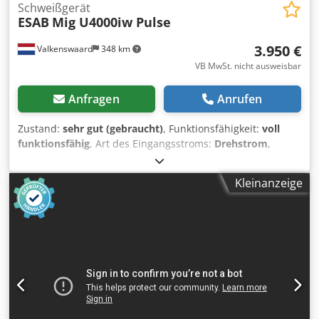
Schweißgerät
ESAB
Mig U4000iw Pulse
3.950 €
Valkenswaard
348 km
VB MwSt. nicht ausweisbar
Anfragen
Anrufen
Zustand:
sehr gut (gebraucht)
, Funktionsfähigkeit:
voll
funktionsfähig
, Art des Eingangsstroms:
Drehstrom
,
Eingangsspannung:
400 V
, Länge Massekabel:
4.000 mm
,
Garantiezeit:
3 Monate
, Art der Kühlung:
Wasser
,
Kleinanzeige
Schlauchpaketlänge:
1.700 mm
, Schweißstrom bei 60 %
Einschaltdauer:
320 A
, Schweißstrom bei 100 %
Einschaltdauer:
250 A
, Schweißstrom (min.):
20 A
,
Schweißstrom (max.):
400 A
, ESAB Mig U4000iw Pulse –
Wassergekühltes Puls MIG/MAG Generalüberholt,
gewartet, geprüft und sofort einsatzbereit. 3 Monate
Garantie Technische Daten: 20-400 AMP 400 Volt Puls
Synergic Wassergekühlt 2/4 Takt 4 Rollenantrieb Gas vor
Strom / Gas nach Strom Hot start Crater-Fill Programma