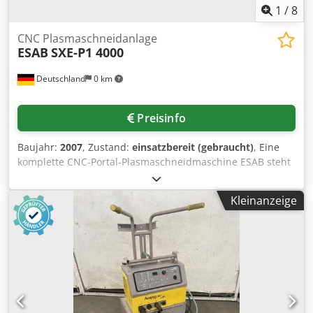
1
/
8
CNC Plasmaschneidanlage
ESAB
SXE-P1 4000
Deutschland
0 km
Preisinfo
Baujahr:
2007
, Zustand:
einsatzbereit (gebraucht)
, Eine
komplette CNC-Portal-Plasmaschneidmaschine ESAB steht
zur Verfügung. Verfahrweg X/Y: 12000mm/4000mm, max.
Werkstückdimensionen X/Y: 12000mm/3000mm, max.
Kleinanzeige
Materialdicke Stahl: 150mm, Gesamtanlagendimensionen
X/Y/Z: ca. 15000mm/5200mm/1500mm.
Anlagenbestandteile: Kühlgerät Kjellberg KWE 360, Gasbox
Kjellberg PGV 3 und Plasmaanschluss Kjellberg PBA-360.
Die Anlage hat Brandschaden. Dokumentation vorhanden.
Eine Besichtigung vor Ort ist möglich. Chsdpfxov Dkcfj
Afdsa