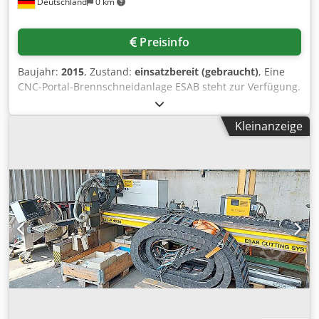
Deutschland
0 km
Beschichtungen ESAB 360 CV Konstantspannungs-
Stromquelle (CV) Netzanschluss: 3~ 220/400 V, 50 Hz
Schweiß-/Spritzstrom: bis 450 A Einschaltdauer: 450 A bei
Preisinfo
60 % 350 A bei 100 % Schutzart: IP21 Zustand:Gebraucht
Optisch dem Alter entsprechend mit normalen
Baujahr:
2015
, Zustand:
einsatzbereit (gebraucht)
, Eine
Gebrauchsspuren Verkauf erfolgt wie abgebildet.
CNC-Portal-Brennschneidanlage ESAB steht zur Verfügung.
Einsatzbereiche: Thermisches Lichtbogenspritzen (Arc
Spurbreite: 4000mm, Schneidedimensionen X/Y:
Spray) Verschleißschutzbeschichtungen Korrosionsschutz
3000mm/6000mm, Laufbahnlänge: 8000mm,
Reparatur und Wiederaufbereitung von Wellen,
Kleinanzeige
Laufbahnhöhe: 465mm, Tischhöhe: 700mm,
Lagersitzen und Maschinenbauteilen Metallisierung von
Schneidgeschwindigkeit: 24m/min,
Stahlkonstruktionen 2x verfügbar Eine Besichtigung und
Brennschneidtischdimensionen X/Y: 3100mm/6180mm.
Abholung ist nach Absprache möglich.
Schneidverfahren: Autogen/Plasma, Brenner: Cooljet-Pro,
Plasmaquelle: m3 202 EPP 202 GEN 2, Plasmabrenner: PT-
36. Filterleistung: 9000m³/h, Filterfläche: 180m²,
Partikelgröße: 0,1µm. Die Plasmaquellenkühlung muss
repariert werden. Dokumentation vorhanden. Eine
Besichtigung vor Ort ist möglich. Cjdpfjw Azu Isx Afdeha