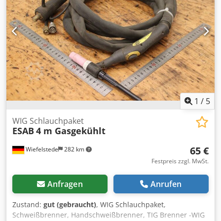
1
/
5
WIG Schlauchpaket
ESAB
4 m Gasgekühlt
65 €
Wiefelstede
282 km
Festpreis zzgl. MwSt.
Anfragen
Anrufen
Zustand:
gut (gebraucht)
, WIG Schlauchpaket,
Schweißbrenner, Handschweißbrenner, TIG Brenner -WIG