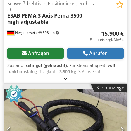
Schweißdrehtisch,Positionierer,Drehtis
ch
ESAB PEMA 3 Axis
Pema 3500
high adjustable
15.900 €
Hergensweiler
398 km
Festpreis zzgl. MwSt.
Anfragen
Anrufen
Zustand:
sehr gut (gebraucht)
, Funktionsfähigkeit:
voll
funktionsfähig
, Tragkraft:
3.500 kg
, 3 Achs Esab
Schweissdrehtisch , 3500 Kg Tragkraft Codpfx Afjzk
Rbdodoha sehr guter Zustand komplett mit Zubehör Fuß-
Kleinanzeige
und Handfernbedienung Aufspannscheibe Durchmesser
1100mm