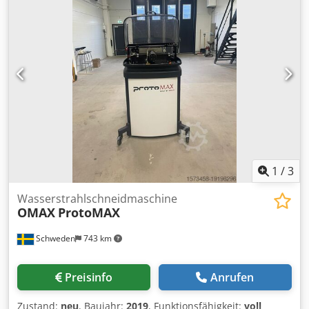
1
/
3
Wasserstrahlschneidmaschine
OMAX
ProtoMAX
Schweden
743 km
Preisinfo
Anrufen
Zustand:
neu
, Baujahr:
2019
, Funktionsfähigkeit:
voll