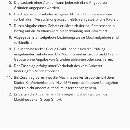
Transportmaße Gabelstapler Taschen: 17x10 cm
Die Laufzeit einer Auktion kann jederzeit ohne Angabe von
Gesamthöhe: 220 cm Gesamtbreite: 480 cm Gesamtlänge:
Gründen angepasst werden.
450 cm Becken Länge 425 cm Breite 255 cm Datenblatt für
Die Abgabe von Geboten ist gewerblichen Kaufinteressenten
die Maschine ist vorhanden, (PDF auf Anfrage)
vorbehalten. Veräußerung ausschließlich an gewerbliche Käufer.
Besichtigung vor dem Kauf möglich und erwünscht.
Durch Abgabe eines Gebots erklärt sich der Kaufinteressent in
Lieferung auf Anfrage. Verkauf im Ist Zustand wie auf den
Bezug auf die Auktionsware als fachkundig und informiert.
Bildern zu sehen.
Abgegebene Einzelgebote beziehungsweise Maximalgebote sind
verbindlich.
Die Machineseeker Group GmbH behält sich die Prüfung
eingehender Gebote vor. Die Machineseeker Group GmbH kann
Gebote ohne Angabe von Gründen ablehnen oder stornieren.
Der Zuschlag erfolgt unter Vorbehalt des vom Anbieter
hinterlegten Mindestpreises.
Bei Zuschlag berechnet die Machineseeker Group GmbH dem
Käufer Kaufnebenkosten i.H.v. 18 % netto auf dessen Nettogebot
(sofern nicht anderslautend im Inserat angegeben).
Es gelten die
Allgemeinen Versteigerungsbedingungen
der
Machineseeker Group GmbH.