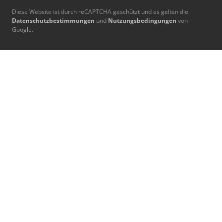
Diese Website ist durch reCAPTCHA geschützt und es gelten die
Datenschutzbestimmungen
und
Nutzungsbedingungen
von
Google.