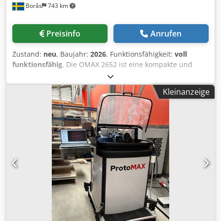
Borås
743 km
Schnittgeschwindigkeit: 0-100m/min
Positioniergenauigkeit: ±0.03mm
Repositionierungsgenauigkeit: ±0.02mm Unterstützte
Preisinfo
Anrufen
Grafikformate: AI, BMP, Dst, Dwg, DXF, DXP, LAS, PLT CNC
oder nicht: Ja Kühlungsmodus: WASSERKÜHLUNG
Zustand:
neu
, Baujahr:
2026
, Funktionsfähigkeit:
voll
funktionsfähig
, Die OMAX 2652 ist eine kompakte und
leistungsfähige Abrasiv-Wasserstrahlschneidanlage, die
weltweit von Werkstätten und Metallbaubetrieben für ihre
Kleinanzeige
Geschwindigkeit, Präzision und Zuverlässigkeit geschätzt
wird. TECHNISCHE DATEN Bearbeitungsbereich: 1.320 x
660 mm (4'4" x 2'2") X-Achse Verfahrweg: 1.320 mm (52") Y-
Achse Verfahrweg: 683 mm (26,9") Z-Achse Verfahrweg:
150 mm Max. Schneidgeschwindigkeit: 4.572 mm/min (180
IPM) Schnittgenauigkeit: ±0,025 mm (±0,001") Max.
Tischbelastung: 400 lbs/ft² Antriebssystem: Digitales
Closed-Loop-System, bürstenlose Servomotoren
Linearbewegung: vorgespannte Kugelumlaufspindeln,
Kugelumlager Düse: OMAX MAXJET 5i Z-Achse:
Programmierbare motorisierte Achse Software: Intelli-
MAX® Suite (integrierte CAD/CAM) Rohrleitungen:
Scherenförmige Hartverrohrung (alle