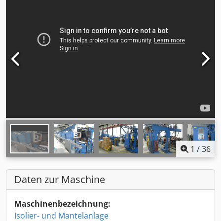
1
/
36
Daten zur Maschine
Maschinenbezeichnung:
Isolier- und Mantelanlage