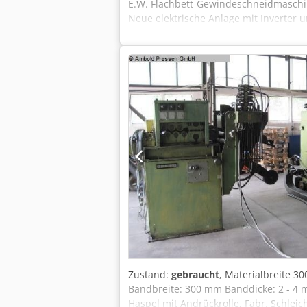
E.W. Flachbett-Gewindeschneidmaschi
Neue elektrische Anlage mit Inverter
Länge der Zungen: 115/130 mm. Zu besic
Zustand:
gebraucht
, Materialbreite 3
Bandbreite: 300 mm Banddicke: 2 - 4 
Haspel mit Andrückrolle, Fabr. Schlei