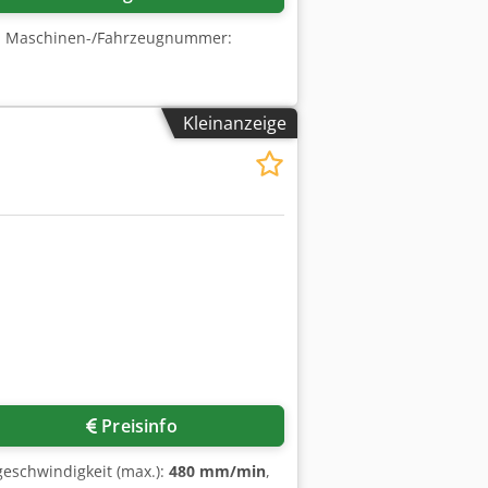
, Maschinen-/Fahrzeugnummer:
Kleinanzeige
Preisinfo
geschwindigkeit (max.):
480 mm/min
,