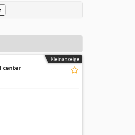
n
Kleinanzeige
l center