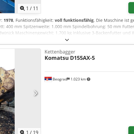
1
/
11
r:
1978
, Funktionsfähigkeit:
voll funktionsfähig
, Die Maschine ist
ett: 400 mm Spitzenweite: 1.000 mm Spindelbohrung: 50 mm Futte
dwjnjck Maschinengewicht: 1.700 kg Inklusive 3-Backenfutter und 
Kettenbagger
Komatsu
D155AX-5
Beograd
1.023 km
1
/
19