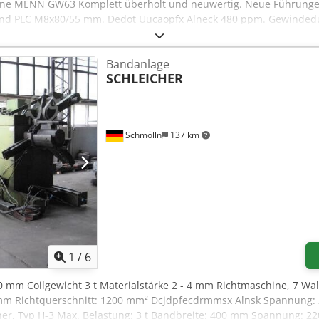
ne MENN GW63 Komplett überholt und neuwertig. Neue Führungen
 und PLC M8x80/55 mm. Dedot Uucaopfx Alneck 480 ppm. Gewindedu
htigen und zu testen c/o HBR srl - Calolziocorte (LC)
Bandanlage
SCHLEICHER
Schmölln
137 km
1
/
6
00 mm Coilgewicht 3 t Materialstärke 2 - 4 mm Richtmaschine, 7 Wal
mm Richtquerschnitt: 1200 mm² Dcjdpfecdrmmsx Alnsk Spannung: 2
cher, Typ H-3 Max. Belastung: 3 t Bandbreite: 400 mm Spannung: 22