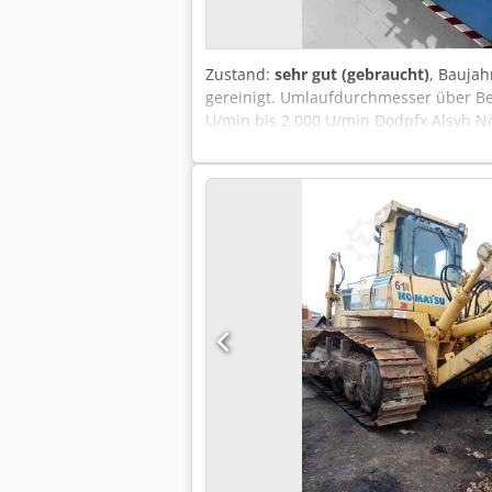
Zustand:
sehr gut (gebraucht)
, Baujah
gereinigt. Umlaufdurchmesser über B
U/min bis 2.000 U/min Dodpfx Alsyh N