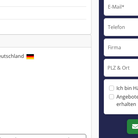
E-Mail*
Telefon
Firma
eutschland
PLZ & Ort
Ich bin H
Angebote
erhalten