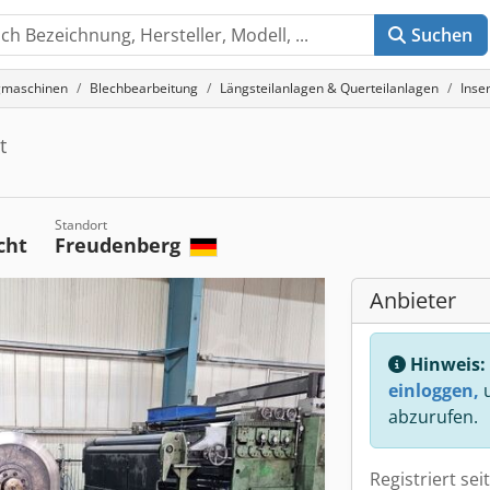
Suchen
gmaschinen
Blechbearbeitung
Längsteilanlagen & Querteilanlagen
Inse
t
Standort
cht
Freudenberg
Anbieter
Hinweis:
einloggen,
u
abzurufen.
Registriert sei