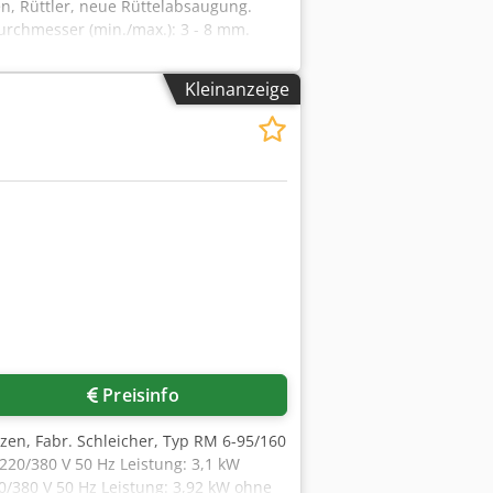
, Rüttler, neue Rüttelabsaugung.
rchmesser (min./max.): 3 - 8 mm.
Kleinanzeige
Preisinfo
zen, Fabr. Schleicher, Typ RM 6-95/160
20/380 V 50 Hz Leistung: 3,1 kW
0/380 V 50 Hz Leistung: 3,92 kW ohne