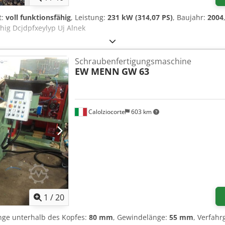
t:
voll funktionsfähig
, Leistung:
231 kW (314,07 PS)
, Baujahr:
2004
fähig Dcjdpfxeylyp Uj Alnek
Schraubenfertigungsmaschine
EW MENN
GW 63
Calolziocorte
603 km
1
/
20
nge unterhalb des Kopfes:
80 mm
, Gewindelänge:
55 mm
, Verfahr