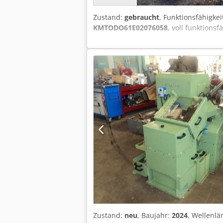
Zustand:
gebraucht
, Funktionsfähigkei
KMTODO61E02076058
, voll funktions
Zustand:
neu
, Baujahr:
2024
, Wellenlä