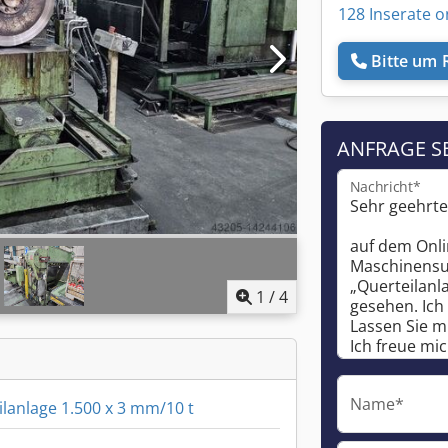
128 Inserate o
Bitte um 
ANFRAGE S
Nachricht*
1
/
4
Name*
ilanlage 1.500 x 3 mm/10 t