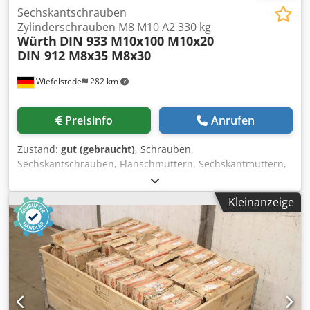
Sechskantschrauben
Zylinderschrauben M8 M10 A2 330 kg
Würth
DIN 933 M10x100 M10x20
DIN 912 M8x35 M8x30
Wiefelstede
282 km
Preisinfo
Anrufen
Zustand:
gut (gebraucht)
, Schrauben,
Sechskantschrauben, Flanschmuttern, Sechskantmuttern,
Bundmuttern, Solarbefestiger, Zylinderschrauben -
Sechskantschrauben/Zylinderschrauben: M 10 Edelstahl
Kleinanzeige
330 kg -Sechskantschrauben: DIN 933 M10 x 100 300 ST /
M10 x 20 4400 St. -Zylinderschrauben: DIN 912 M8 x 35
6600 St. / M8 x 30 4200 St -Material: Edelstahl A2 Crodpfsq
Nqxdox Aidjf -Preis/Verkauf: komplett -
Transportabmessung: 1200/800/H200 mm -Gewicht ges.:
330 kg