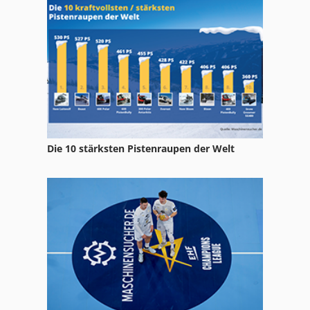
Werkzeugkoffer
Wmw Bs
Wuerth
Wuerth Diagnose
Wuerth Laser
Die 10 stärksten Pistenraupen der Welt
Wuerth Rotationslaser
Wuerth Trolley
Wuerth Werkzeugschrank
Wurth Rl 04
Würth Prebomat