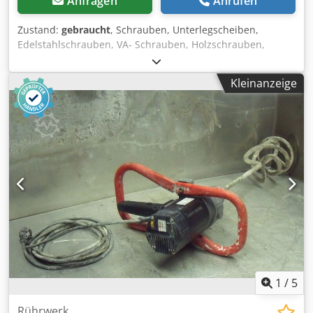
Anfragen
Anrufen
Zustand:
gebraucht
, Schrauben, Unterlegscheiben,
Edelstahlschrauben, VA- Schrauben, Holzschrauben,
Stockschrauben, Solarbefestiger Crjdpfsipapqjx Aidsf -
Hersteller: Würth, Solar-Fassadenbauschraube mit EPDM-
Kleinanzeige
Dichtscheibe 75 Stück/Karton -Typ: BZ 8,0 x 150 M10x50 -
Material: Edelstahl A2 -Anzahl: 2 Karton vorhanden -Preis:
pro Karton -Gewicht: 9,7 kg/Karton
1
/
5
Rührwerk