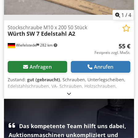
1
/
4
Stockschraube M10 x 200 50 Stück
Würth
SW 7 Edelstahl A2
55 €
Wiefelstede
282 km
Festpreis zzgl. MwSt.
Anfragen
Anrufen
Zustand:
gut (gebraucht)
, Schrauben, Unterlegscheiben,
Edelstahlschrauben, VA- Schrauben, Holzschrauben,
Stockschrauben, Solarbefestiger Codpfoipap Hox Aidsrf -
Hersteller: Würth, Stockschraube M10 x 180 50
Stück/Karton -Typ: SW 7 -Material: Edelstahl A2-70 -Anzahl:
21x Karton vorhanden -Preis: pro Karton -Abmessung
Karton: 200/90/H85 mm -Gewicht: 3,9 kg/Karton
Das kompetente Team hilft uns dabei,
Auktionsmaschinen unkompliziert und