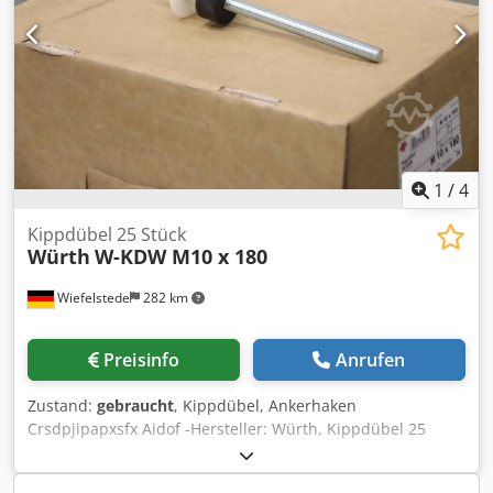
1
/
4
Kippdübel 25 Stück
Würth
W-KDW M10 x 180
Wiefelstede
282 km
Preisinfo
Anrufen
Zustand:
gebraucht
, Kippdübel, Ankerhaken
Crsdpjipapxsfx Aidof -Hersteller: Würth, Kippdübel 25
Stück/Karton -Typ: W-KDW M10 x 180 -Anzahl: 27 Karton
vorhanden -Preis: pro Karton -Abmessung Karton: