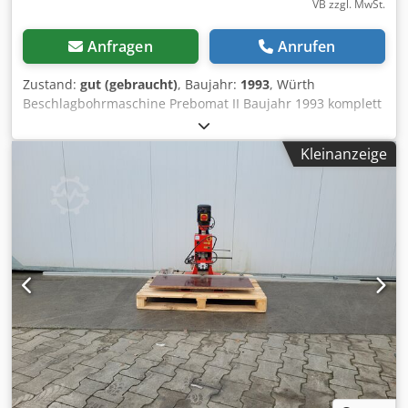
VB zzgl. MwSt.
Anfragen
Anrufen
Zustand:
gut (gebraucht)
, Baujahr:
1993
, Würth
Beschlagbohrmaschine Prebomat II Baujahr 1993 komplett
in Standardausführung mit: Codpfxoymynye Aidorf
Vollautomatischer Pneumatiksteuerung entsprechend GS-
Kleinanzeige
Prüfung, Ölbremse und Rückhubbegrenzung für
Lochreihenbohrungen, elektrischer Aussetzbetrieb Motor
0,75 KW, 400 V, 1 Anschlaglineal 900 mm 2
Verlängerungslineale von 1,25 m auf 2,5 m 4
Schwenkanschläge Arbeitsplatte 1000 x 430 mm 4-
Spindelbohrkopf mit Einpressbügel Teilung 25/5,5/32 mm
7-Spindelbohrkopf für Lochreihe, Teilung 32 mm mit
integrierten Absteckstiften