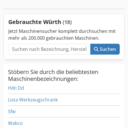
Spindelanzahl 7 Stück mit Einpressmatrize Lagerort 97447
Gerolzhofen, frei verladen, unverpackt Übergabe im
Istzustand wie besichtigt, ohne Garantie und
Gebrauchte Würth
(18)
Gewährleistung
Jetzt Maschinensucher komplett durchsuchen mit
mehr als 200.000 gebrauchten Maschinen.
Suchen
Stöbern Sie durch die beliebtesten
Maschinenbezeichnungen:
Hilti Dd
Lista Werkzeugschrank
Sfw
Wabco