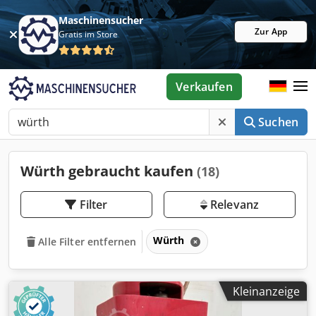
Maschinensucher
Zur App
Gratis im Store
Verkaufen
Suchen
Würth gebraucht kaufen
(18)
Filter
Relevanz
Würth
Alle Filter entfernen
Kleinanzeige