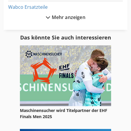
Wabco Ersatzteile
Mehr anzeigen
Wabco Westinghouse
Wabco Wuerth
Das könnte Sie auch interessieren
Wacker 3345
Wacker Bh 23
Wacker Rd 15
Wacker Rd 25
Wacker Rt
Wd
Maschinensucher wird Titelpartner der EHF
Wenzel Lh
Finals Men 2025
Werkstattwagen