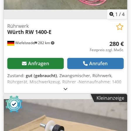
1
/
4
Rührwerk
Würth
RW 1400-E
280 €
Wiefelstede
282 km
Festpreis zzgl. MwSt.
Anfragen
Anrufen
Zustand:
gut (gebraucht)
, Zwangsmischer, Rührwerk,
Rührgerät, Mischwerkzeug, Rührer -Nennaufnahme: 1400
Watt -Anschluss: 230 Volt -Drehzahl: 150-470 U/min
Crjdpfjb A Ikaox Aidef -Abmessungen: 920/450/H220 mm -
Kleinanzeige
Gewicht: 7 kg