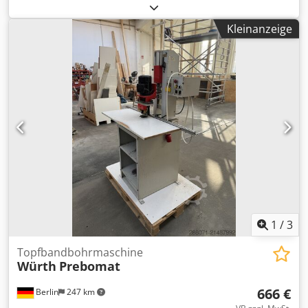
Stockschrauben, Solarbefestiger -Hersteller: Würth,
Stockschraube M10 x 200 50 Stück/Karton -Typ: Typ 2 SW 7
Kleinanzeige
-Material: Edelstahl A2-70 -Anzahl: 13x Karton vorhanden -
Preis: pro Karton -Abmessung Karton: 220/220/H90 mm
Cedpfx Aioipapbedorf -Gewicht: 6,2 kg/Karton
1
/
3
Topfbandbohrmaschine
Würth
Prebomat
666 €
Berlin
247 km