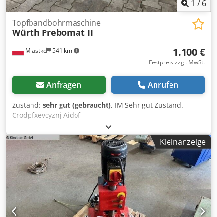
1
/
6
Topfbandbohrmaschine
Würth
Prebomat II
1.100 €
Miastko
541 km
Festpreis zzgl. MwSt.
Anfragen
Anrufen
Zustand:
sehr gut (gebraucht)
, IM Sehr gut Zustand.
Crodpfxevcyznj Aidof
Kleinanzeige