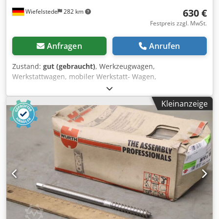
630 €
Wiefelstede
282 km
Festpreis zzgl. MwSt.
Anfragen
Anrufen
Zustand:
gut (gebraucht)
, Werkzeugwagen,
Werkstattwagen, mobiler Werkstatt- Wagen,
Schubladenschrank, Rollwagen Cedpfxov Ivu Is Aidorf -
Hersteller: Würth, Werkstattwagen stabiler
Kleinanzeige
Werkzeugwagen -12 Schubladen: abschließbar, Aufteilung
siehe Fotos -Abmessung ges.: 680/460/H1045 mm -
Gewicht: 70 kg