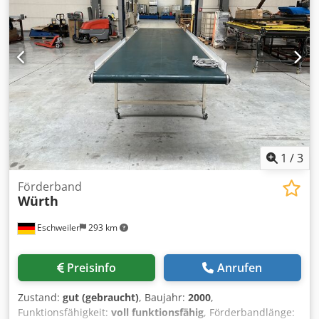
1
/
3
Förderband
Würth
Eschweiler
293 km
Preisinfo
Anrufen
Zustand:
gut (gebraucht)
, Baujahr:
2000
,
Funktionsfähigkeit:
voll funktionsfähig
, Förderbandlänge: