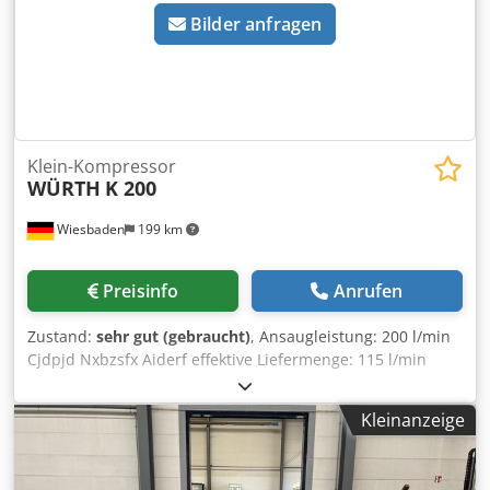
Bilder anfragen
Klein-Kompressor
WÜRTH
K 200
Wiesbaden
199 km
Preisinfo
Anrufen
Zustand:
sehr gut (gebraucht)
, Ansaugleistung: 200 l/min
Cjdpjd Nxbzsfx Aiderf effektive Liefermenge: 115 l/min
Höchstdruck: 8 bar Antriebsmotor: Wechselstrom 230 V,
1,1 kW Behälterinhalt: 9,5 l Platzbedarf: 410 x 340 x 630
Kleinanzeige
mm Gewicht: 21 kg