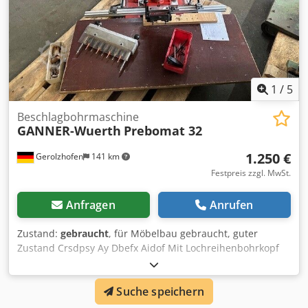
1
/
5
Beschlagbohrmaschine
GANNER-Wuerth
Prebomat 32
1.250 €
Gerolzhofen
141 km
Festpreis zzgl. MwSt.
Anfragen
Anrufen
Zustand:
gebraucht
, für Möbelbau gebraucht, guter
Zustand Crsdpsy Ay Dbefx Aidof Mit Lochreihenbohrkopf
Maschine gereinigt, funktionsgeprüft. Probelauf,
Druckluftschläuche erneuert, Gummi Sichtschutz erneuert
Suche speichern
Fabrikat Ganner Würth Typ Prebomat 32
Lochreihenbohrkopf mit Absteckstiften mechanisch