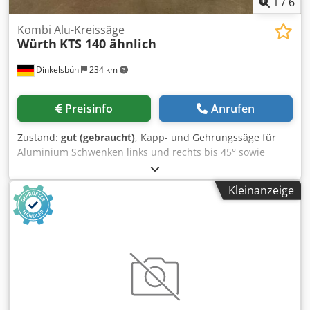
1
/
6
Kombi Alu-Kreissäge
Würth
KTS 140 ähnlich
Dinkelsbühl
234 km
Preisinfo
Anrufen
Zustand:
gut (gebraucht)
, Kapp- und Gehrungssäge für
Aluminium Schwenken links und rechts bis 45° sowie
Neigen bis 45° Csdpfx Aijy N S Hzodjrf
Sägeblattdurchmesser bis 250mm
Kleinanzeige