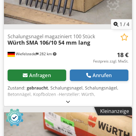
1
/
4
Schalungsnagel magaziniert 100 Stück
Würth
SMA 106/10 54 mm lang
18 €
Wiefelstede
282 km
Festpreis zzgl. MwSt.
Anfragen
Anrufen
Zustand:
gebraucht
, Schalungsnagel, Schalungsnägel,
Betonnägel, Kopfbolzen -Hersteller: Würth,
Schalungsnagel magaziniert Karton mit 100 St. Crsdpfx
Aisiqu R Sedsf -Typ: SMA 106/10 54 mm lang -Anzahl: 61x
Kleinanzeige
Karton vorhanden -Preis: pro Karton -Abmessung Karton:
120/100/H55 mm -Gewicht: 0,5 kg/Karton