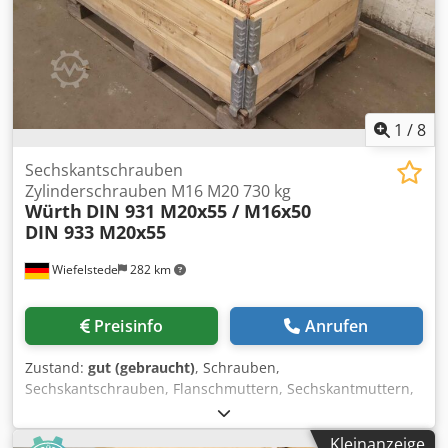
1
/
8
Sechskantschrauben
Zylinderschrauben M16 M20 730 kg
Würth
DIN 931 M20x55 / M16x50
DIN 933 M20x55
Wiefelstede
282 km
Preisinfo
Anrufen
Zustand:
gut (gebraucht)
, Schrauben,
Sechskantschrauben, Flanschmuttern, Sechskantmuttern,
Bundmuttern, Solarbefestiger, Zylinderschrauben Csdpov
Ux Nbefx Aidjrf -Sechskantschrauben/Zylinderschrauben:
Kleinanzeige