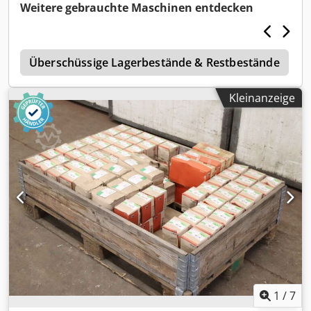
270/210/H100 mm -Gewicht: 3 kg/Karton
Weitere gebrauchte Maschinen entdecken
e
Überschüssige Lagerbestände & Restbestände
Kleinanzeige
1
/
7