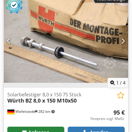
M16 / M20 730 kg -Sechskantschrauben: DIN 931 8.8 M20 x
60 250 ST / M20 x 55 DIN 933 8.8 4400 St. -
Sechskantschrauben: DIN 931 8.8 M16 x 50/22 150 ST -U-
Scheiben: Ø 21,0 mm DIN 125 Form B 2100 St. -Preis:
komplett -Transportabmessung: 1200/800/H440 mm -
Gewicht ges.: 730 kg
1
/
4
Solarbefestiger 8,0 x 150 75 Stück
Würth
BZ 8,0 x 150 M10x50
95 €
Wiefelstede
282 km
Festpreis zzgl. MwSt.