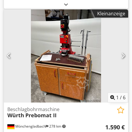
4.500 mm
, Förderbandbreite:
1.200 mm
, 4500 x 1200 mm
Cjdpfey N A Tlex Aidjrf
Kleinanzeige
1
/
6
Beschlagbohrmaschine
Würth
Prebomat II
1.590 €
Mönchengladbach
278 km