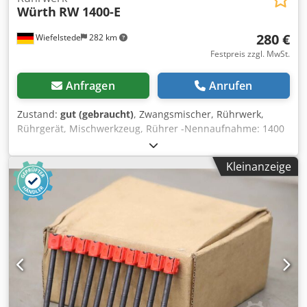
Würth
RW 1400-E
280 €
Wiefelstede
282 km
Festpreis zzgl. MwSt.
Anfragen
Anrufen
Zustand:
gut (gebraucht)
, Zwangsmischer, Rührwerk,
Rührgerät, Mischwerkzeug, Rührer -Nennaufnahme: 1400
Watt -Anschluss: 230 Volt -Drehzahl: 150-470 U/min -
Abmessungen: 920/450/H220 mm Credob A Rgdopfx Aidjf -
Kleinanzeige
Gewicht: 8 kg