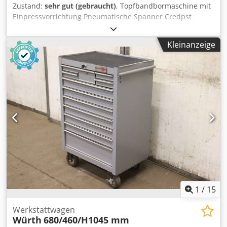
Zustand:
sehr gut (gebraucht)
, Topfbandbormaschine mit
Einpressvorrichtung Pneumatische Spanner Credpst
Tbutofx Aidsf Fußpedal, Anschlagschienne und Ständer
einige Bohrer dabei
Kleinanzeige
1
/
15
Werkstattwagen
Würth
680/460/H1045 mm