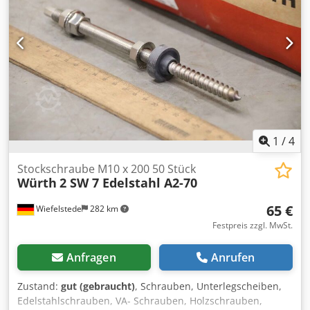
1
/
4
Stockschraube M10 x 200 50 Stück
Würth
2 SW 7 Edelstahl A2-70
65 €
Wiefelstede
282 km
Festpreis zzgl. MwSt.
Anfragen
Anrufen
Zustand:
gut (gebraucht)
, Schrauben, Unterlegscheiben,
Edelstahlschrauben, VA- Schrauben, Holzschrauben,