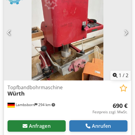
1
/
2
Topfbandbohrmaschine
Würth
690 €
Lambsborn
294 km
Festpreis zzgl. MwSt.
Anfragen
Anrufen