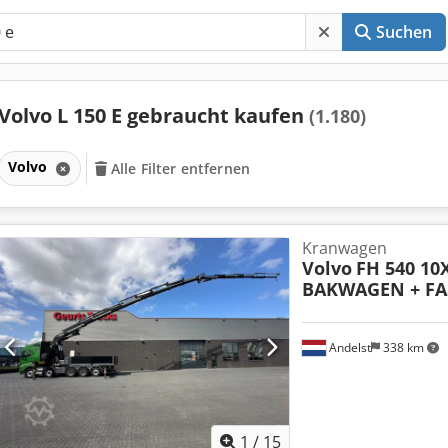
Suchen
Volvo L 150 E gebraucht kaufen
(1.180)
Volvo
Alle Filter entfernen
Kranwagen
Volvo
FH 540 10
BAKWAGEN + FASS
Andelst
338 km
1
/
15