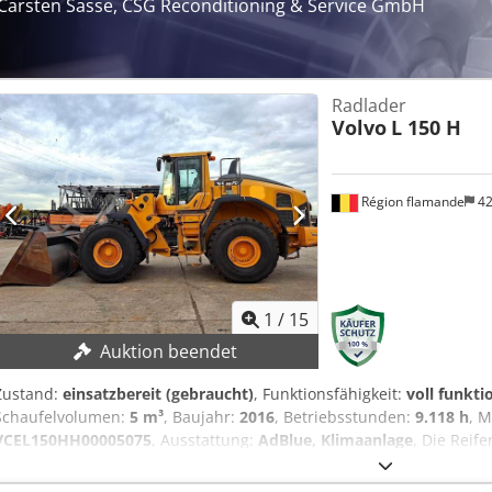
Carsten Sasse, CSG Reconditioning & Service GmbH
Radlader
Volvo
L 150 H
Région flamande
42
1
/
15
Auktion beendet
Zustand:
einsatzbereit (gebraucht)
, Funktionsfähigkeit:
voll funkti
Schaufelvolumen:
5 m³
, Baujahr:
2016
, Betriebsstunden:
9.118 h
, 
VCEL150HH00005075
, Ausstattung:
AdBlue, Klimaanlage
, Die Reif
TECHNISCHE DETAILS Inhalt der Ladeschaufel: 5 m3 MASCHINEN-D
Abmessungen & Gewicht Transportabmessungen (L x B x H): 9,1 m x 