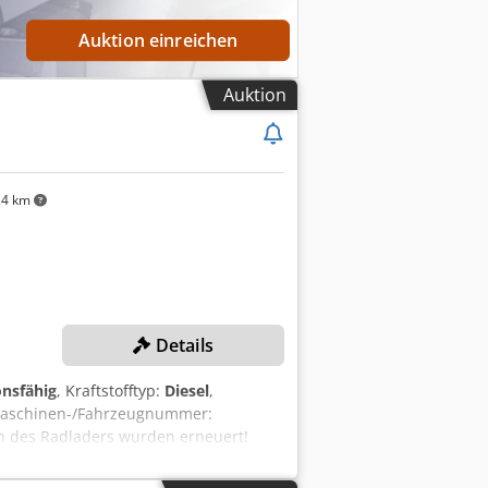
Auktion einreichen
Auktion
4 km
Details
onsfähig
, Kraftstofftyp:
Diesel
,
Maschinen-/Fahrzeugnummer:
en des Radladers wurden erneuert!
ETAILS Csdpfx Asx Tqm Iophoha
3,2 m x 3,9 m Leergewicht: 26.100 kg