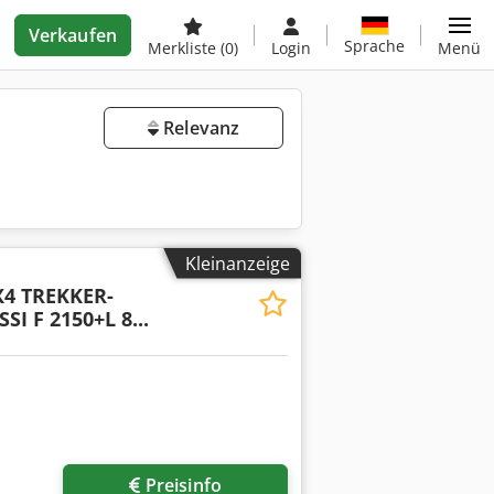
Verkaufen
Sprache
Merkliste
(0)
Login
Menü
Relevanz
Kleinanzeige
X4 TREKKER-
I F 2150+L 8...
Preisinfo