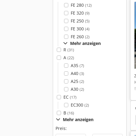
FE 280
(12)
FE 320
(9)
FE 250
(5)
FE 300
(4)
FE 260
(2)
Mehr anzeigen
R
(31)
A
(22)
A35
(7)
A40
(3)
A25
(2)
A30
(2)
EC
(17)
EC300
(2)
B
(16)
Caterpillar 235
Caterpillar 229
Caterpillar 225
Mehr anzeigen
Preis: