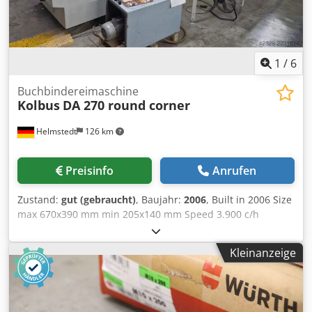
1
/
6
Buchbindereimaschine
Kolbus
DA 270 round corner
Helmstedt
126 km
Preisinfo
Anrufen
Zustand:
gut (gebraucht)
, Baujahr:
2006
, Built in 2006 Size
max 670x390 mm min 205x140 mm Speed 3.900 c/h
Description: - with round corner device - Automatic setting
- Motorised setting - Automatic case counter - Board pre
Kleinanzeige
stacking conveyor - Board cutter: PS - Centre strip infeed
(flexible) - Waste chopper Dkjdpfx Agozlbdrstor - Cloth
feeder: Non-Stop - Glue unit - Preheated glue tube -
Viscosity control - Device for producing padded cases -