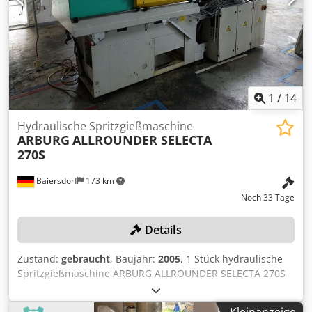
1
/
14
Hydraulische Spritzgießmaschine
ARBURG
ALLROUNDER SELECTA
270S
Baiersdorf
173 km
Noch 33 Tage
Details
Zustand:
gebraucht
, Baujahr:
2005
, 1 Stück hydraulische
Spritzgießmaschine ARBURG ALLROUNDER SELECTA 270S
Selbstdemontage Dkedpfezqcl Iox Agtsr Farbe: wie
abgebildet, gemäß Bildern und Besichtigung Baujahr: 2005
Kleinanzeige