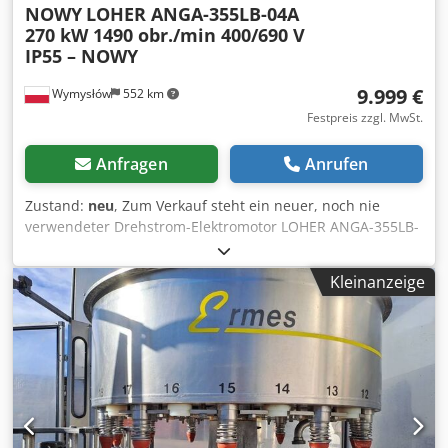
NOWY
LOHER ANGA-355LB-04A
270 kW 1490 obr./min 400/690 V
IP55 – NOWY
9.999 €
Wymysłów
552 km
Festpreis zzgl. MwSt.
Anfragen
Anrufen
Zustand:
neu
, Zum Verkauf steht ein neuer, noch nie
verwendeter Drehstrom-Elektromotor LOHER ANGA-355LB-
04A mit einer Leistung von 270 kW. Dkjdpfjzn Awxjx Agtjr
Der Motor stammt aus einem Lagerbestand (NOS – New
Kleinanzeige
Old Stock). Er wurde weder montiert noch betrieben. Der
technische und optische Zustand ist sehr gut, es können
lediglich geringfügige Lagerungsspuren vorhanden sein.
Er wurde in Deutschland hergestellt und zeichnet sich
durch eine robuste, industrielle Bauweise aus. Er eignet
sich hervorragend für den Antrieb von Pumpen,
Ventilatoren, Kompressoren, Brechern, Förderbändern
und anderen Industrieanlagen. Technische Daten: