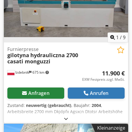
1
/
9
Furnierpresse
gilotyna
hydrauliczna 2700
casati monguzzi
11.900 €
Izdebnik
675 km
EXW Festpreis zzgl. MwSt.
Anfragen
Anrufen
Zustand:
neuwertig (gebraucht)
, Baujahr:
2004
,
Arbeitsbreite 2700 mm Dkjdpfx Agsxcn Dtotsr Arbeitshöhe
100 mm hydraulischer Schnitt anschlag verstellbar auf
Maß Gusskorpus Spannung 400V 3000 kg Baujahr 2004
Kleinanzeige