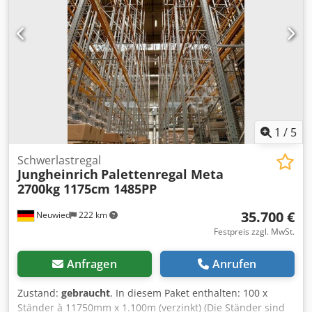
1
/
5
Schwerlastregal
Jungheinrich
Palettenregal Meta
2700kg 1175cm 1485PP
35.700 €
Neuwied
222 km
Festpreis zzgl. MwSt.
Anfragen
Anrufen
Zustand:
gebraucht
, In diesem Paket enthalten: 100 x
Ständer à 11750mm x 1.100m (verzinkt) (Die Ständer sind