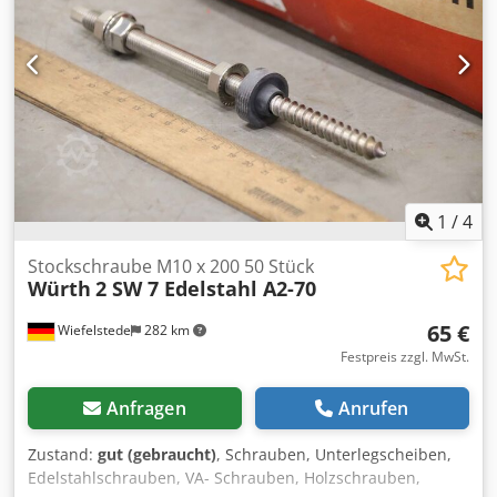
Pressing station - Stacking delivery
1
/
4
Stockschraube M10 x 200 50 Stück
Würth
2 SW 7 Edelstahl A2-70
65 €
Wiefelstede
282 km
Festpreis zzgl. MwSt.
Anfragen
Anrufen
Zustand:
gut (gebraucht)
, Schrauben, Unterlegscheiben,
Edelstahlschrauben, VA- Schrauben, Holzschrauben,