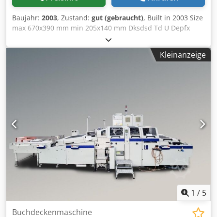
Baujahr:
2003
, Zustand:
gut (gebraucht)
, Built in 2003 Size
max 670x390 mm min 205x140 mm Dksdsd Td U Depfx
Agtjr Speed 3.900 c/h
Kleinanzeige
1
/
5
Buchdeckenmaschine