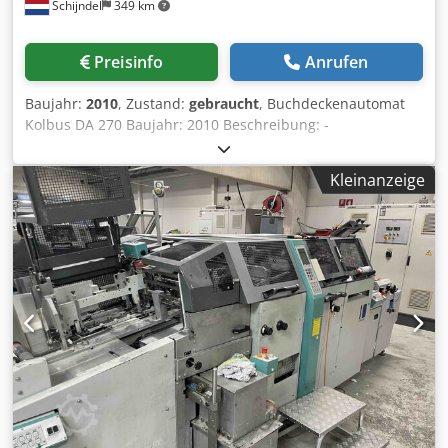
Schijndel
349 km
Zustellung über eigenen Fuhrpark nach individueller
Absprache möglich. - Angebotsstatus: Sämtliche Angebote
sind freibleibend. Zwischenverkauf ausdrücklich
Preisinfo
Anrufen
vorbehalten. - Eigentumsvorbehalt: Die Ware bleibt bis zur
vollständigen Regulierung unser uneingeschränktes
Baujahr:
2010
, Zustand:
gebraucht
, Buchdeckenautomat
Eigentum (Verfügungs- und Verarbeitungsverbot). -
Kolbus DA 270 Baujahr: 2010 Beschreibung: -
Gewährleistung: Exklusiver Vertrieb an Gewerbetreibende
Automatische Einstellung - Motorisierte Einstellung -
(§ 14 BGB). Bei Gebraucht- und IIa-Ware Ausschluss der
Automatische Deckenzähler - Pappenvorstapelband: 1700
Sachmängelhaftung. Für Neuware gelten die jeweiligen
Kleinanzeige
mm - Pappenschneider: PS - Schrenzzufuhr (flexibel) -
Herstellergarantien. Dkodpfxjyvr Dys Agtjr
Abfallhacker - Nutzenanleger: Non-Stop - Leimwerk -
Vorgeheizte Leimschlauch - Viskositätskontrolle -
Einrichtung für Spiegelkleben mit hotmelt - Einrichtung für
wattierte Decken Dkodox Ary Eepfx Agtjr - Pressstation -
Stapelauslage