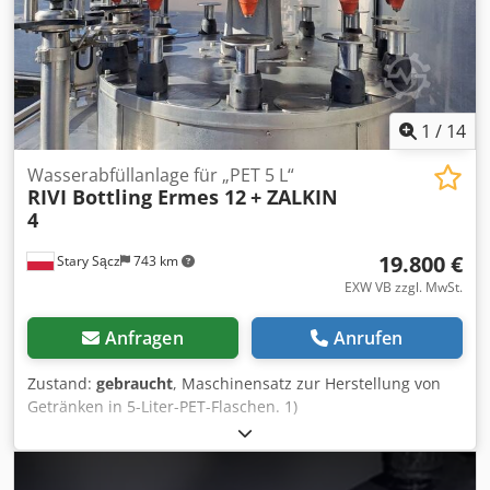
Hersteller: LOHER Modell: ANGA-355LB-04A Leistung: 270
kW Drehzahl: 1490 U/min Frequenz: 50 Hz Spannung:
400/690 V (Δ/Y) Spannungsbereich: 380–420 V Δ / 655–725 V
Y Leistungsfaktor (cos φ): 0,85 Schutzart: IP55
Isolationsklasse: F Bauform: IM B3 Norm: EN 60034 / IEC 38
Herstellungsland: Deutschland
1
/
14
Wasserabfüllanlage für „PET 5 L“
RIVI Bottling Ermes 12
+ ZALKIN
4
19.800 €
Stary Sącz
743 km
EXW VB zzgl. MwSt.
Anfragen
Anrufen
Zustand:
gebraucht
, Maschinensatz zur Herstellung von
Getränken in 5-Liter-PET-Flaschen. 1)
Karussellgießmaschine RIVI 24 - Maschine im Jahr 2013
modernisiert - bisher für 1,5 L Flaschen (24 Ausgießer)
verwendet - Anzahl der Ausgießköpfe: 12 Stück (für 5 L