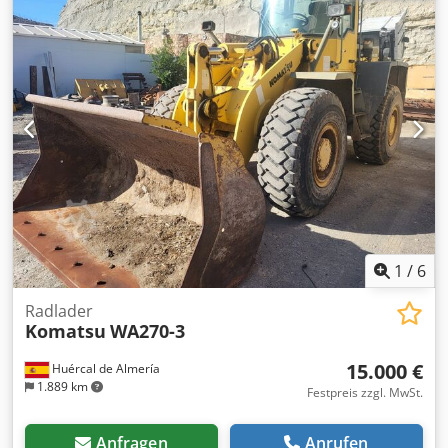
1
/
6
Radlader
Komatsu
WA270-3
15.000 €
Huércal de Almería
1.889 km
Festpreis zzgl. MwSt.
Anfragen
Anrufen