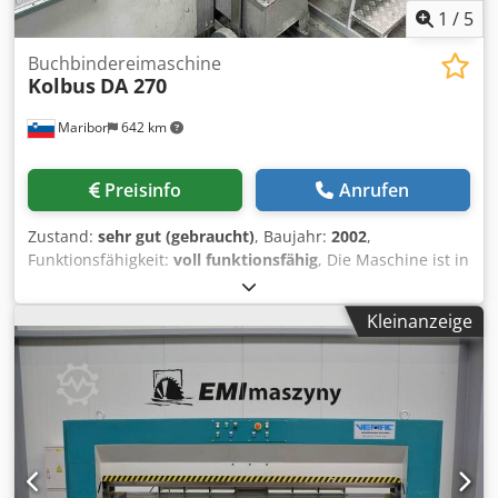
1
/
5
Buchbindereimaschine
Kolbus
DA 270
Maribor
642 km
Preisinfo
Anrufen
Zustand:
sehr gut (gebraucht)
, Baujahr:
2002
,
Funktionsfähigkeit:
voll funktionsfähig
, Die Maschine ist in
sehr gutem funktionsfähigem Zustand. Sie befindet sich
noch in Produktion. Ein Test ist jederzeit möglich. Sofort
Kleinanzeige
verfügbar. Dkjdpfx Aoyux Sgjgtjr