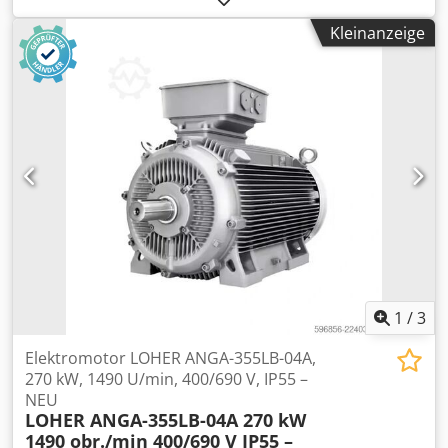
VIBO Außenmaße: 50 x 65 x 110 cm Djdpfx Ajx Dkd Eegtokr
Kleinanzeige
1
/
3
Elektromotor LOHER ANGA-355LB-04A,
270 kW, 1490 U/min, 400/690 V, IP55 –
NEU
LOHER ANGA-355LB-04A 270 kW
1490 obr./min 400/690 V IP55 –