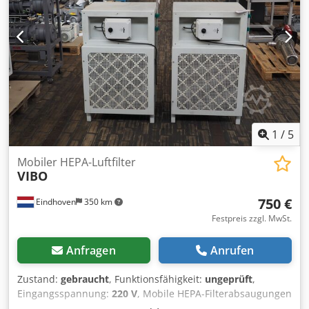
1
/
5
Mobiler HEPA-Luftfilter
VIBO
750 €
Eindhoven
350 km
Festpreis zzgl. MwSt.
Anfragen
Anrufen
Zustand:
gebraucht
, Funktionsfähigkeit:
ungeprüft
,
Eingangsspannung:
220 V
, Mobile HEPA-Filterabsaugungen
220 Volt, 50 Hz. Drehzahl regelbar in 5 Stufen Hersteller: