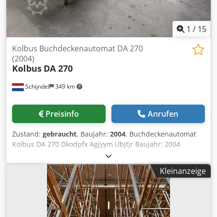
1
/
15
Kolbus Buchdeckenautomat DA 270
(2004)
Kolbus
DA 270
Schijndel
349 km
Preisinfo
Anrufen
Zustand:
gebraucht
, Baujahr:
2004
, Buchdeckenautomat
Kolbus DA 270 Dkodpfx Agjyym Ubjtjr Baujahr: 2004
Beschreibung: - Digitaler Bildschirm -
Pappenvorstapelband - Pappenschneider: PS -
Kleinanzeige
Schrenzzufuhr (steif) - Schrenzzufuhr (flexibel) -
Nutzenanleger - Leimwerk - Vorgeheizte Leimschlauch -
Viskositätskontrolle - Einrichtung für wattierte Decken -
Pressstation - Pumpe