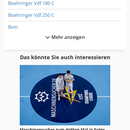
Boehringer Vdf 180 C
Boehringer Vdf 250 C
Bvm
Mehr anzeigen
Dks 502 Vario
Horizon Bq 270
Das könnte Sie auch interessieren
Kolbus Bf 512
Kolbus Pe
Kolbus Pk 170
Kombi Falzmaschine
Ktl
Nagel Citoborma 280 B
Maschinensucher zum dritten Mal in Folge