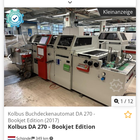
Stockschrauben, Solarbefestiger -Hersteller: Würth,
Stockschraube M10 x 200 50 Stück/Karton -Typ: Typ 2 SW 7
Kleinanzeige
-Material: Edelstahl A2-70 -Anzahl: 13x Karton vorhanden -
Preis: pro Karton -Abmessung Karton: 220/220/H90 mm -
Gewicht: 6,2 kg/Karton Dsdpfxjipapbe Agtskr
1
/
12
Kolbus Buchdeckenautomat DA 270 -
Bookjet Edition (2017)
Kolbus
DA 270 - Bookjet Edition
Schijndel
349 km