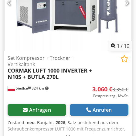
1
/
10
Set Kompressor + Trockner +
Vertikaltank
CORMAK
LUFT 1000 INVERTER +
N10S + BUTLA 270L
3.060 €
Siedlce
824 km
3.350 €
Festpreis zzgl. MwSt.
Anfragen
Anrufen
Zustand:
neu
, Baujahr:
2026
, Satz bestehend aus dem
Schraubenkompressor LUFT 1000 mit Frequenzumrichter,
einem vertikalen Druckluftbehälter (270 l) mit Zubehör