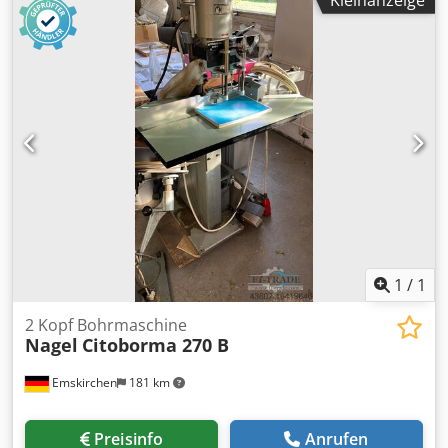
Maschinennummer: 198190 Abmessungen L/B/H:
350x110x200cm Zustand: gebraucht
1
/
1
2 Kopf Bohrmaschine
Nagel
Citoborma 270 B
Emskirchen
181 km
Preisinfo
Anrufen