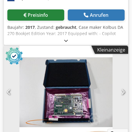
Preisinfo
Anrufen
Baujahr:
2017
, Zustand:
gebraucht
, Case maker Kolbus DA
270 Bookjet Edition Year: 2017 Equipped with: - Copilot
system with touchscreen - Board magazine for manual
loading - Cloth feeder for non-stop operation with pile
Kleinanzeige
magazine, max. stacking height 160 mm - Miss cloth
control during the separation process - Counter stacker
delivery with following roller conveyor - Moveable gluing
station for processing hot-glue with glue preparation unit
in the premelter, heated glue application roller and
scraper roller - Cloth cylinder with grippers and
exchangeable plates for rubber pad (incl. 5 x 500 mm, 5 x
720 mm and 10 x rubber pad) - Viscosity control device for
automatic water supply to ensure constant glue viscosity
with pump and water tank for manual filling - Device for
inside lining with hot-glue - Pressing roller device for
crease-free connection of the cover material with boards
and spine strip - Device for producing padded cases -