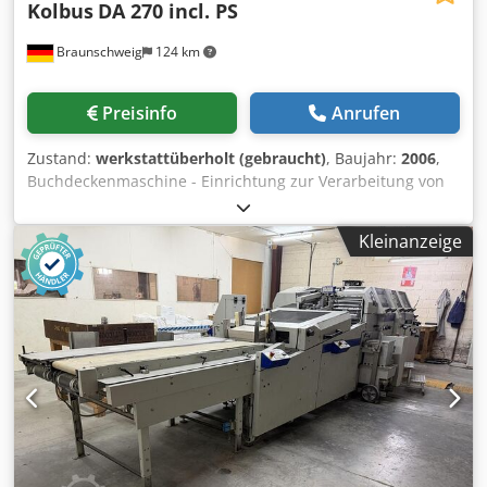
Kolbus
DA 270 incl. PS
Braunschweig
124 km
Preisinfo
Anrufen
Zustand:
werkstattüberholt (gebraucht)
, Baujahr:
2006
,
Buchdeckenmaschine - Einrichtung zur Verarbeitung von
Rollenschrenz - Verarbeitung von Heißleim -
Viskositätssteuergerät Dksdpfx Agsv Uh Nkstjr -
Kleinanzeige
Pappenschrenzmagazin - Pappenschneideinrichtung PS -
Einrichtung zum Hängen und Überziehen in 2
Arbeitsgängen - Einrichtung zur Verarbeitung von
asymmetrischen Decken