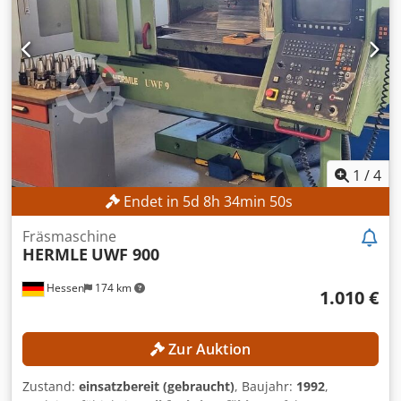
1
/
4
Endet in
5
d
8
h
34
min
48
s
Fräsmaschine
HERMLE
UWF 900
Hessen
174 km
1.010 €
Zur Auktion
Zustand:
einsatzbereit (gebraucht)
, Baujahr:
1992
,