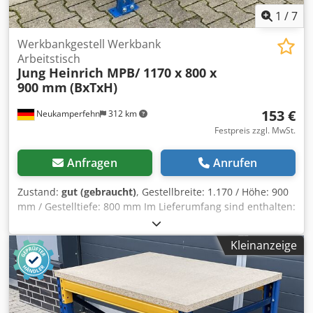
1
/
7
Werkbankgestell Werkbank
Arbeitstisch
Jung Heinrich MPB/ 1170 x 800 x
900 mm
(BxTxH)
153 €
Neukamperfehn
312 km
Festpreis zzgl. MwSt.
Anfragen
Anrufen
Zustand:
gut (gebraucht)
, Gestellbreite: 1.170 / Höhe: 900
mm / Gestelltiefe: 800 mm Im Lieferumfang sind enthalten:
02x Werkbankständer, gebraucht Materialfarbe: blau
Rahmenprofil: 85 mm Ständerhöhe: 900 mm Ständertiefe:
Kleinanzeige
800 mm Inkl. Quer- u. Diagonalstreben, Fußplatten Die
Ständer sind vormontiert ( geschraubtes Fachwerk )
Credpfxemrr Agj Agtsf 04x Werkbanktraversen, gebraucht
Materialfarbe: gelb Kastenprofil: 80 x 50 mm lichte Weite:
1.000 mm 08x Sicherungsstifte, gebraucht Ausführung: