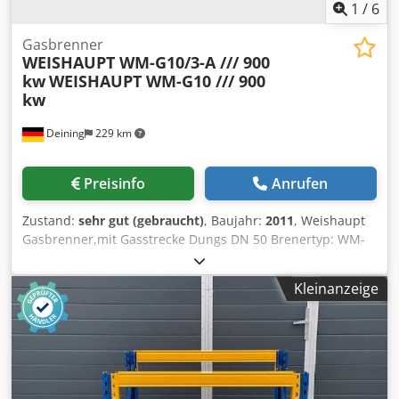
1
/
6
Gasbrenner
WEISHAUPT WM-G10/3-A /// 900
kw
WEISHAUPT WM-G10 /// 900
kw
Deining
229 km
Preisinfo
Anrufen
Zustand:
sehr gut (gebraucht)
, Baujahr:
2011
, Weishaupt
Gasbrenner,mit Gasstrecke Dungs DN 50 Brenertyp: WM-
G10/3-A Ausführung: ZM-LN Herstelljahr: 2011 Leistung:
125-900kw Crsdpfx Agjzdku Retsf
Kleinanzeige