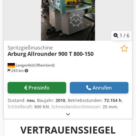
1
/
6
Spritzgießmaschine
Arburg
Allrounder 900 T 800-150
Langenfeld (Rheinland)
243 km
Preisinfo
Anrufen
Zustand:
neu
, Baujahr:
2010
, Betriebsstunden:
72.154 h
,
Schließkraft:
800 kN
, Schneckendurchmesser:
25 mm
,
Hubvolumen:
54 cm³
, ARBURG Allrounder 900 T 800-150
Lager-Nr.: 503576 Hersteller: ARBURG Typ: Allrounder 900
T 800-150 Steuerung: Baujahr: 2010 Betriebsstunden:
VERTRAUENSSIEGEL
72154 h Technische Daten Schliessseite Schließkraft: 800