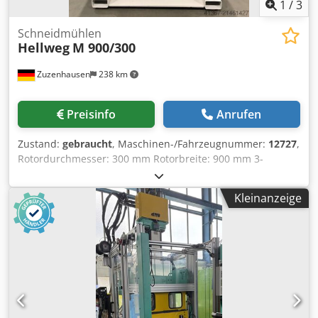
1
/
3
Schneidmühlen
Hellweg
M 900/300
Zuzenhausen
238 km
Preisinfo
Anrufen
Zustand:
gebraucht
, Maschinen-/Fahrzeugnummer:
12727
,
Rotordurchmesser: 300 mm Rotorbreite: 900 mm 3-
Messerrotor 2 Reihen Statormesser Einlaufquerschnitt ca.
300 x 900 mm Antriebsmotor: 30 kW inkl. Schwungscheibe
Kleinanzeige
Crjdjyr Tqxjpfx Agtef