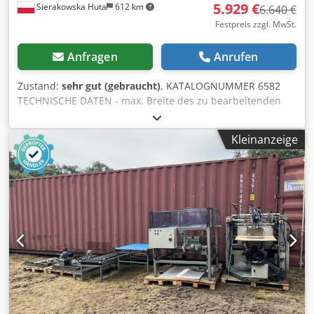
5.929 €
Sierakowska Huta
612 km
6.640 €
Festpreis zzgl. MwSt.
Anfragen
Anrufen
Zustand:
sehr gut (gebraucht)
, KATALOGNUMMER 6582
TECHNISCHE DATEN - max. Breite des zu bearbeitenden
Werkstücks 920 mm - max. Höhe des zu bearbeitenden
Werkstücks 150 mm 2 Aggregate: 1) Gummizylinder mit
Kleinanzeige
Rillen zum Kalibrieren, 11 kW 2) Gummizylinder mit Rillen
zum Kalibrieren + Abblasen des Bandes, 7,5 kW Von oben:
- 2 Gummwalzen, gleitfähig - Aggregat - 2 Gummwalzen,
gleitfähig - Aggregat - 2 Gummwalzen, gleitfähig Von
unten: - 3 Gummwalzen, gleitfähig - Förderband -
Pneumatische Bandoszillation - Elektrische
Tischhubvorrichtung - Stufenlose
Vorschubgeschwindigkeitseinstellung - Betriebsdruck 8-10
bar - Pneumatische Bremse - Durchmesser des
Absaugstutzens 2x160 mm - Gesamtmaße L/B/H
1600x1460x2000 mm - Gewicht ca. 1305 kg – Deutsche
Produktion – 2 Aggregate – Gebrauchte Schleifmaschine,