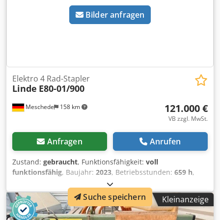
Bilder anfragen
Elektro 4 Rad-Stapler
Linde
E80-01/900
121.000 €
Meschede
158 km
VB zzgl. MwSt.
Anfragen
Anrufen
Zustand:
gebraucht
, Funktionsfähigkeit:
voll
funktionsfähig
, Baujahr:
2023
, Betriebsstunden:
659 h
,
Tragkraft:
8.000 kg
, Hubhöhe:
4.450 mm
, Freihub:
1.500
mm
, Kraftstofftyp:
elektrisch
, Masttyp:
Triplex
, Bauhöhe:
Suche speichern
Kleinanzeige
2.900 mm
, Antriebsart:
Elektro
, Elektro 4 Rad-Stapler
Lastschwerpunkt: 900 ISO Klasse: ISO Klasse 4 = 5.000 -