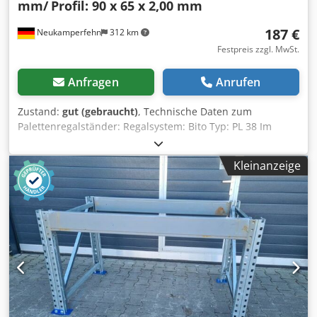
mm/
Profil: 90 x 65 x 2,00 mm
187 €
Neukamperfehn
312 km
Festpreis zzgl. MwSt.
Anfragen
Anrufen
Zustand:
gut (gebraucht)
, Technische Daten zum
Palettenregalständer: Regalsystem: Bito Typ: PL 38 Im
Lieferumfang sind enthalten: 01x Palettenregalständer,
gebraucht Materialfarbe: sendz. verzinkt Ständertyp: P 20
Kleinanzeige
Ständerprofilabm.: 90 x 65 x 2.0 mm Inkl. Quer- u.
Diagonalstreben, Fußplatten Die Ständer sind vormontiert
( geschraubtes Fachwerk ) 4.800 mm hoch 900 mm tief
Codenfvlyspfx Agtsrf Hinweis: Die gelben Ständerschützer
sind nicht Bestandteil des Lieferumgangs, können aber
optional erworben werden.