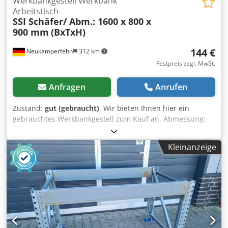
Werkbankgestell Werkbank
Arbeitstisch
SSI Schäfer/ Abm.: 1600 x 800 x
900 mm
(BxTxH)
144 €
Neukamperfehn
312 km
Festpreis zzgl. MwSt.
Anfragen
Anrufen
Zustand:
gut (gebraucht)
, Wir bieten Ihnen hier ein
gebrauchtes Werkbankgestell zum Kauf an. Abmessung:
Breite: ca. 1.600 mm Höhe: ca. 900 mm Tiefe: ca. 800 mm
Technische Daten zum Werkbankgestell: Hersteller: SSI
Kleinanzeige
Schäfer Typ: PR 350/600 Im Lieferumfang sind enthalten:
02x Werkbankständer, gebraucht Materialfarbe: sendz.
verzinkt Ständerhöhe: 900 mm Ständertiefe: 800 mm Inkl.
Quer- u. Diagonalstreben, Fußplatten Die Ständer sind
vormontiert ( geschraubtes Fachwerk ) 04x
Werkbanktraversen, gebraucht Materialfarbe: grau
Kastenprofil: 110/140 x 50 mm lichte Weite: 1.400 mm 08x
Sicherungsstifte, gebraucht Ausführung: komplett verzinkt