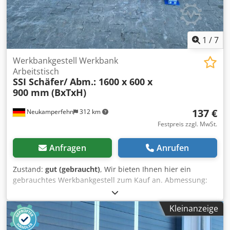
Materialfarbe kann gegebenenfalls abweichen. - Die
Werkbänke werden unmontiert kommissioniert; - Die
Werkbankständer sind vormontiert; - Die Produktionszeit
beträgt in der Regel ca. 3 - 5 Werktage.
1
/
7
Werkbankgestell Werkbank
Arbeitstisch
SSI Schäfer/ Abm.: 1600 x 600 x
900 mm
(BxTxH)
137 €
Neukamperfehn
312 km
Festpreis zzgl. MwSt.
Anfragen
Anrufen
Zustand:
gut (gebraucht)
, Wir bieten Ihnen hier ein
gebrauchtes Werkbankgestell zum Kauf an. Abmessung:
Breite: ca. 1.600 mm Höhe: ca. 900 mm Tiefe: ca. 600 mm
Technische Daten zum Werkbankgestell: Hersteller: SSI
Kleinanzeige
Schäfer Typ: PR 350/600 Im Lieferumfang sind enthalten:
02x Werkbankständer, gebraucht Materialfarbe: sendz.