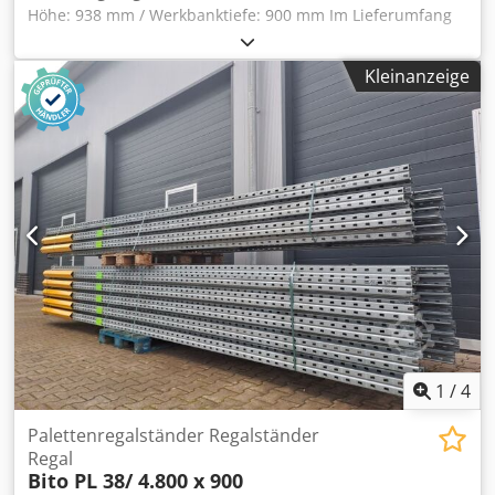
Höhe: 938 mm / Werkbanktiefe: 900 mm Im Lieferumfang
sind enthalten: 02x Werkbankständer, gebraucht
Materialfarbe: blau Rahmenprofil: 85 mm Ständerhöhe:
Kleinanzeige
900 mm Ständertiefe: 900 mm Inkl. Quer- u.
Diagonalstreben, Fußplatten Die Ständer sind vormontiert
( geschraubtes Fachwerk ) Crsdpfxomtylks Agtof 04x
Werkbanktraversen, gebraucht Materialfarbe: gelb
Kastenprofil: 80 x 50 mm lichte Weite: 1.000 mm 08x
Sicherungsstifte, gebraucht Ausführung: komplett verzinkt
01x Spanplatte II. Wahl, gebraucht Stärke Spanplatte: 38
mm Breite Spanplatte: 1.170 mm Tiefe Spanplatte: 900 mm
Oberfläche: ggf. beschichtet (ggf. zweiteilig) 01x Spanplatte
II. Wahl, gebraucht Stärke Spanplatte: 38 mm Breite
Spanplatte: 980 mm Tiefe Spanplatte: 900 mm Oberfläche:
ggf. beschichtet (ggf. zweiteilig) 16x Bohrschrauben, neu
Ausführung: verzinkt Abmessungen: 6,3 x 70 mm
1
/
4
Palettenregalständer Regalständer
Regal
Bito PL 38/ 4.800 x 900