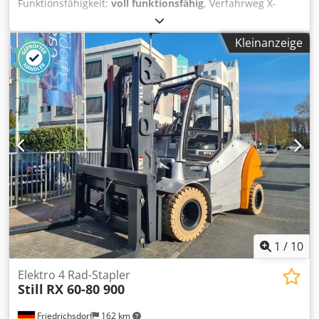
Funktionsfähigkeit:
voll funktionsfähig
, Verfahrweg X-
Achse:
600 mm
, Verfahrweg Y-Achse:
400 mm
, Verfahrweg
Z-Achse:
420 mm
, Spindeldrehzahl (max.):
4.000 U/min
,
Kleinanzeige
Steuerungsmodell:
Heidenhain 407
, Kein Mindestpreis -
garantierter Verkauf zum höchsten Gebot! TECHNISCHE
DETAILS Verfahrweg X-Achse: 600 mm Verfahrweg Y-Achse:
400 mm Verfahrweg Z-Achse: 420 mm Spindeldrehzahl
max.: 4.000 U/min Werkzeugaufnahme: SK 40 Abstand
Spindel zu Tisch: 127–567 mm Spindeldurchmesser im
vorderen Lager: 55 mm MASCHINEN-DETAILS Steuerung:
Heidenhain 407 AUSSTATTUNG Csdpjzpxfhjfx Agtsrf
Handrad Netzwerkanschluss
1
/
10
Elektro 4 Rad-Stapler
Still
RX 60-80 900
Friedrichsdorf
162 km