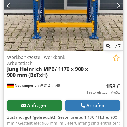
1
/
7
Werkbankgestell Werkbank
Arbeitstisch
Jung Heinrich MPB/ 1170 x 900 x
900 mm
(BxTxH)
158 €
Neukamperfehn
312 km
Festpreis zzgl. MwSt.
Anfragen
Anrufen
Zustand:
gut (gebraucht)
, Gestellbreite: 1.170 / Höhe: 900
mm / Gestelltiefe: 900 mm Im Lieferumfang sind enthalten: