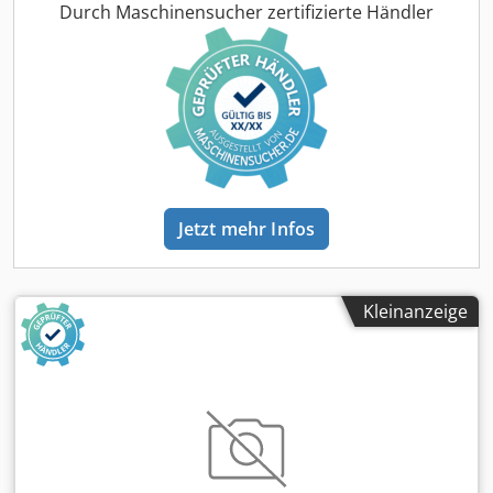
kN Holmmass h x v: 900 x 900 mm Einbauhöhe min.: 250
Durch Maschinensucher zertifizierte Händler
mm Plattenabstand max.: 550 mm Öffnungsweg: 300 mm
Größe Rundtisch D: 900 mm Auswerferhub: 150 mm
Auswerferkraft: 46 kN Zentrierung bewegliche Platte D: 90
mm Zentrierung feste Platte D: 90 mm Technische Daten
Spritzseite Schneckendurchmesser: 25 mm Hubvolumen:
54 ccm Spritzdruck: 2500 bar Schneckenlänge: 24 l/d
Schneckendrehmoment: 210 N Plastifizierstrom: 49 g/s PS
Einspritzstrom ins Freie: 80 g/s PS Abmessungen &
Gewicht Maschinenabmessungen LxBxH: 3.8m x 1.85m x
Jetzt mehr Infos
2.15m Gesamtgewicht: 5000KG Ausrüstung Bildschirmtext
deutsch Luftventil 1x Maschine mit Rundtisch Maschine
mit Wasserbatterie Nivellierelemente Credpfsytd Spex
Agtof Schnittstelle BDE
Kleinanzeige