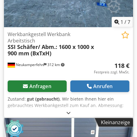
1
/
7
Werkbankgestell Werkbank
Arbeitstisch
SSI Schäfer/ Abm.: 1600 x 1000 x
900 mm
(BxTxH)
118 €
Neukamperfehn
312 km
Festpreis zzgl. MwSt.
Anfragen
Anrufen
Zustand:
gut (gebraucht)
, Wir bieten Ihnen hier ein
gebrauchtes Werkbankgestell zum Kauf an. Abmessung:
Breite: ca. 1.600 mm Höhe: ca. 900 mm Tiefe: ca. 1.000 mm
Technische Daten zum Werkbankgestell: Hersteller: SSI
Kleinanzeige
Schäfer Typ: PR 350/600 Im Lieferumfang sind enthalten:
02x Werkbankständer, gebraucht Materialfarbe: sendz.