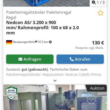
3 - 5 Werktage.
1
/
3
Palettenregalständer Palettenregal
Regal
Nedcon AS/ 3.200 x 900
mm/
Rahmenprofil: 100 x 68 x 2.0
mm
130 €
Neukamperfehn
312 km
Festpreis zzgl. MwSt.
Anfragen
Anrufen
Zustand:
gut (gebraucht)
, Technische Daten zum
Palettenregalständer: Regalsystem: Nedcon Cjdpfji Elmrjx
Agtsrf Typ: AS Im Lieferumfang sind enthalten: 01x
Palettenregalständer, gebraucht Materialfarbe: blau
Auktion
Rahmenprofilabm.: 100 x 68 x 2.0 mm Inkl. Quer- u.
Diagonalstreben, Fußplatten Die Ständer sind vormontiert
(geschraubtes Fachwerk) 3.200 mm hoch 900 mm tief