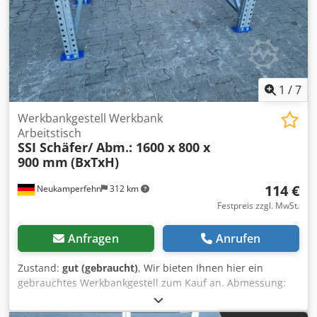
Csdpfx Aehvmmpegterf Die Bilder dienen zur
Verdeutlichung des Materials. Die Materialfarbe kann
gegebenenfalls abweichen. - Die Werkbänke werden
unmontiert kommissioniert; - Die Werkbankständer sind
vormontiert; - Die Produktionszeit beträgt in der Regel ca.
3 - 5 Werktage.
1
/
7
Werkbankgestell Werkbank
Arbeitstisch
SSI Schäfer/ Abm.: 1600 x 800 x
900 mm
(BxTxH)
114 €
Neukamperfehn
312 km
Festpreis zzgl. MwSt.
Anfragen
Anrufen
Zustand:
gut (gebraucht)
, Wir bieten Ihnen hier ein
gebrauchtes Werkbankgestell zum Kauf an. Abmessung:
Breite: ca. 1.600 mm Höhe: ca. 900 mm Tiefe: ca. 800 mm
Technische Daten zum Werkbankgestell: Hersteller: SSI