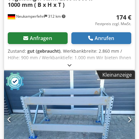
1000 mm
( B x H x T )
174 €
Neukamperfehn
312 km
Festpreis zzgl. MwSt.
Anfragen
Anrufen
Zustand:
gut (gebraucht)
, Werkbankbreite: 2.860 mm /
Höhe: 900 mm / Werkbanktiefe: 1.000 mm Wir bieten Ihnen
hier ein gebrauchtes Werkbankgestell des Hersteller
Vogelsang zum Kauf an. Technische Daten zum
Kleinanzeige
Werkbankgestell: Hersteller: Vogelsang Typ: NS Im
Lieferumfang sind enthalten: 02x Werkbankständer, neu
Materialfarbe: sendz. verzinkt Ständerhöhe: 900 mm
Ständertiefe: 1.000 mm Inkl. Quer- u. Diagonalstreben,
Fußplatten Die Ständer sind vormontiert ( geschraubtes
Fachwerk ) Cedpfx Agehm Sr Sstsrf 04x
Werkbanktraversen, gebraucht Materialfarbe: orange
Kastenprofil: 110 x 50 mm lichte Weite: 2.700 mm 08x
Sicherungsstifte, gebraucht Ausführung: komplett verzinkt
Die Bilder dienen zur Verdeutlichung des Materials. Die