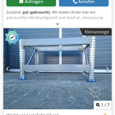
Anfragen
Anrufen
Zustand:
gut (gebraucht)
, Wir bieten Ihnen hier ein
gebrauchtes Werkbankgestell zum Kauf an. Abmessung:
Breite: ca. 1.600 mm Höhe: ca. 900 mm Tiefe: ca. 600 mm
Technische Daten zum Werkbankgestell: Hersteller: SSI
Kleinanzeige
Schäfer Typ: PR 350/600 Im Lieferumfang sind enthalten:
02x Werkbankständer, gebraucht Crsdshvmnbepfx Agtof
Materialfarbe: sendz. verzinkt Ständerhöhe: 900 mm
Ständertiefe: 600 mm Inkl. Quer- u. Diagonalstreben,
Fußplatten Die Ständer sind vormontiert ( geschraubtes
Fachwerk ) 02x Werkbanktraversen, gebraucht
Materialfarbe: grau Kastenprofil: 110/140 x 50 mm lichte
Weite: 1.400 mm 04x Sicherungsstifte, gebraucht
Ausführung: komplett verzinkt Die Bilder dienen zur
Verdeutlichung des Materials. Die Materialfarbe kann
gegebenenfalls abweichen. - Die Werkbänke werden
unmontiert kommissioniert; - Die Werkbankständer sind
vormontiert; - Die Produktionszeit beträgt in der Regel ca.
3 - 5 Werktage.
1
/
7