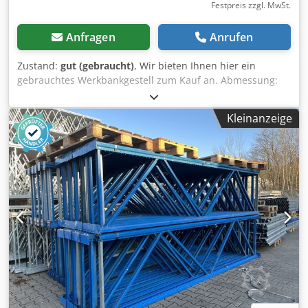
Festpreis zzgl. MwSt.
Anfragen
Anrufen
Zustand:
gut (gebraucht)
, Wir bieten Ihnen hier ein
gebrauchtes Werkbankgestell zum Kauf an. Abmessung:
Breite: ca. 1.600 mm Höhe: ca. 900 mm Tiefe: ca. 1.000 mm
Technische Daten zum Werkbankgestell: Hersteller: SSI
Kleinanzeige
Schäfer Typ: PR 350/600 Im Lieferumfang sind enthalten:
02x Werkbankständer, gebraucht Materialfarbe: sendz.
verzinkt Ständerhöhe: 900 mm Crjdpfxehvmmde Agtjf
Ständertiefe: 1.000 mm Inkl. Quer- u. Diagonalstreben,
Fußplatten Die Ständer sind vormontiert ( geschraubtes
Fachwerk ) 04x Werkbanktraversen, gebraucht
Materialfarbe: grau Kastenprofil: 110/140 x 50 mm lichte
Weite: 1.400 mm 08x Sicherungsstifte, gebraucht
Ausführung: komplett verzinkt Die Bilder dienen zur
Verdeutlichung des Materials. Die Materialfarbe kann
gegebenenfalls abweichen. - Die Werkbänke werden
unmontiert kommissioniert; - Die Werkbankständer sind
vormontiert; - Die Produktionszeit beträgt in der Regel ca.