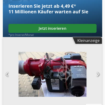
Inserieren Sie jetzt ab 4,49 €
*
11 Millionen
Käufer warten auf Sie
Jetzt inserieren
*pro Inserat/Monat
Kleinanzeige