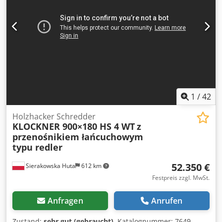
1
/
42
Holzhacker Schredder
KLOCKNER 900×180 HS 4 WT
z
przenośnikiem łańcuchowym
typu redler
52.350 €
Sierakowska Huta
612 km
Festpreis zzgl. MwSt.
Anfragen
Anrufen
Zustand:
sehr gut (gebraucht)
, Katalognummer: 7649