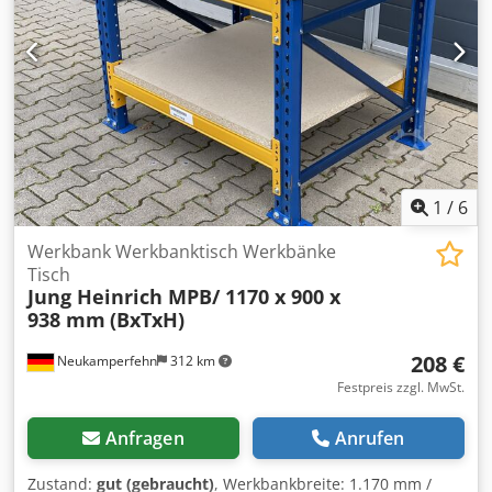
komplett verzinkt
1
/
6
Werkbank Werkbanktisch Werkbänke
Tisch
Jung Heinrich MPB/ 1170 x 900 x
938 mm
(BxTxH)
208 €
Neukamperfehn
312 km
Festpreis zzgl. MwSt.
Anfragen
Anrufen
Zustand:
gut (gebraucht)
, Werkbankbreite: 1.170 mm /