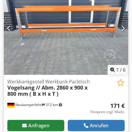
verzinkt Ständerhöhe: 900 mm Ständertiefe: 1.000 mm
Inkl. Quer- u. Diagonalstreben, Fußplatten Die Ständer
sind vormontiert ( geschraubtes Fachwerk ) 02x
Werkbanktraversen, gebraucht Materialfarbe: grau
Kastenprofil: 110/140 x 50 mm Crodpfohvmmzex Agtef
lichte Weite: 1.400 mm 04x Sicherungsstifte, gebraucht
Ausführung: komplett verzinkt Die Bilder dienen zur
Verdeutlichung des Materials. Die Materialfarbe kann
gegebenenfalls abweichen. - Die Werkbänke werden
unmontiert kommissioniert; - Die Werkbankständer sind
vormontiert; - Die Produktionszeit beträgt in der Regel ca.
3 - 5 Werktage.
1
/
6
Werkbankgestell Werkbank Packtisch
Vogelsang // Abm. 2860 x 900 x
800 mm
( B x H x T )
171 €
Neukamperfehn
312 km
Festpreis zzgl. MwSt.
Anfragen
Anrufen