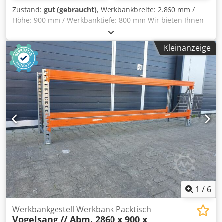
Zustand:
gut (gebraucht)
, Werkbankbreite: 2.860 mm /
Höhe: 900 mm / Werkbanktiefe: 800 mm Wir bieten Ihnen
hier ein gebrauchtes Werkbankgestell des Hersteller
Vogelsang zum Kauf an. Technische Daten zum
Kleinanzeige
Werkbankgestell: Hersteller: Vogelsang Typ: NS Im
Lieferumfang sind enthalten: 02x Werkbankständer, neu
Materialfarbe: sendz. verzinkt Ständerhöhe: 900 mm
Ständertiefe: 800 mm Inkl. Quer- u. Diagonalstreben,
Fußplatten Die Ständer sind vormontiert Codpfx Ashm Sr
Dogtsrf ( geschraubtes Fachwerk ) 04x Werkbanktraversen,
gebraucht Materialfarbe: orange Kastenprofil: 110 x 50 mm
lichte Weite: 2.700 mm 08x Sicherungsstifte, gebraucht
Ausführung: komplett verzinkt Die Bilder dienen zur
Verdeutlichung des Materials. Die Materialfarbe kann
gegebenenfalls abweichen. - Die Werkbänke werden
unmontiert kommissioniert; - Die Werkbankständer sind
vormontiert; - Die Produktionszeit beträgt in der Regel ca.
3 - 5 Werktage.
1
/
6
Werkbankgestell Werkbank Packtisch
Vogelsang // Abm. 2860 x 900 x