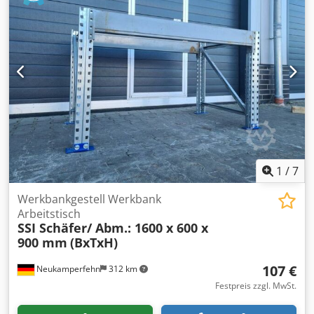
verzinkt Ständerhöhe: 900 mm Ständertiefe: 600 mm Inkl.
Quer- u. Diagonalstreben, Fußplatten Die Ständer sind
vormontiert ( geschraubtes Fachwerk ) 04x
Werkbanktraversen, gebraucht Materialfarbe: grau
Kastenprofil: 110/140 x 50 mm lichte Weite: 1.400 mm 08x
Sicherungsstifte, gebraucht Ausführung: komplett verzinkt
Die Bilder dienen zur Verdeutlichung des Materials. Die
Materialfarbe kann gegebenenfalls abweichen. - Die
Werkbänke werden unmontiert kommissioniert; - Die
Werkbankständer sind vormontiert; - Die Produktionszeit
beträgt in der Regel ca. 3 - 5 Werktage. Credpfshvmmtox
Agtef
1
/
7
Werkbankgestell Werkbank
Arbeitstisch
SSI Schäfer/ Abm.: 1600 x 600 x
900 mm
(BxTxH)
107 €
Neukamperfehn
312 km
Festpreis zzgl. MwSt.