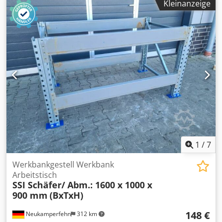
Kleinanzeige
Schäfer Typ: PR 350/600 Im Lieferumfang sind enthalten:
02x Werkbankständer, gebraucht Materialfarbe: sendz.
verzinkt Ständerhöhe: 900 mm Ständertiefe: 800 mm Inkl.
Quer- u. Diagonalstreben, Fußplatten Die Ständer sind
vormontiert ( geschraubtes Fachwerk ) 02x
Werkbanktraversen, gebraucht Materialfarbe: grau
Kastenprofil: 110/140 x 50 mm lichte Weite: 1.400 mm 04x
Sicherungsstifte, gebraucht Ausführung: komplett verzinkt
Die Bilder dienen zur Verdeutlichung des Materials. Die
Materialfarbe kann gegebenenfalls abweichen. Credpfx
Agshvmm Nstof - Die Werkbänke werden unmontiert
kommissioniert; - Die Werkbankständer sind vormontiert; -
Die Produktionszeit beträgt in der Regel ca. 3 - 5 Werktage.
1
/
7
Werkbankgestell Werkbank
Arbeitstisch
SSI Schäfer/ Abm.: 1600 x 1000 x
900 mm
(BxTxH)
148 €
Neukamperfehn
312 km