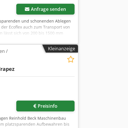
Anfrage senden
atzsparenden und schonenden Ablegen
n der Ecoflex auch zum Transport von
n lässt sich von 200 bis 1500 mm
je Seite, kann der Wagen Gewichte bis
aren Auflagerohre lassen sich
Kleinanzeige
en /
werden. Bei Nichtgebrauch lässt sich
 mm Tiefe: 870 - 1180 mm Chsdpfx
Zwischenmaß der Rohre: 70 mm
Trapez
Preisinfo
wagen Reinhold Beck Maschinenbau
Zum platzsparenden Aufbewahren bis