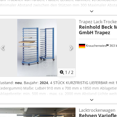
Minimaler Abstand zwischen den Stützen mm 300 Maximaler Abst
Länge der Arme pro Seite mm 780 Nutzbarer Abstand zwischen d
Pvc-Beschichtung Tragfähigkeit kg 300 N° 4 Schwenkräder für die 
Trapez Lack-Trock
Handgriff für die Handhabung Gesamtabmessungen: Wagen geschlo
Reinhold Beck 
Wagen max. Öffnung mm 1650 x 3000 x 1900 h Gesamtabmessungen
GmbH
Trapez
1900 h Gewicht kg 115
Krauchenwies
363 
1
/
2
Zustand:
neu
, Baujahr:
2024
, 4 STÜCK KURZFRISTIG LIEFERBAR mit 1
Kedergummi) Maße: LxBxH 910 mm x 700 mm x 1850 mm Ablagetie
Ablagebreite: min. 500 mm - max. ca. 2000 mm Abstand Lichte weit
Tragkraft. max.ca. 600 kg gleichmäßig verteilt Tragkraft/Rechen: ca.
Lacktrockenwagen
Rehnen
Variofle