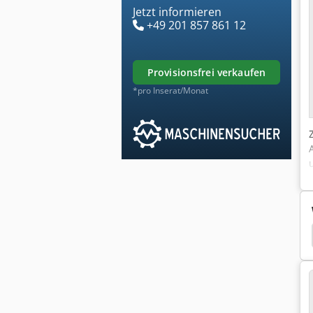
Jetzt informieren
+49 201 857 861 12
provisionsfrei verkaufen
*pro Inserat/Monat
Bargstedt
Ligmatec
Ligmatech
Barbaric