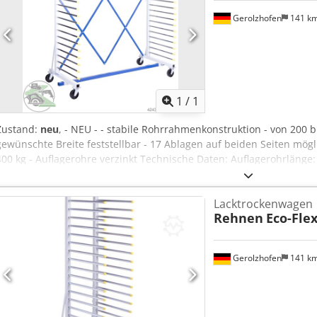
Gerolzhofen
141 k
Mehr Bilde
1
/
1
Zustand:
neu
, - NEU - - stabile Rohrrahmenkonstruktion - von 200
gewünschte Breite feststellbar - 17 Ablagen auf beiden Seiten mögli
400 kg - Auflagerohre verzinkt Technische Daten: Auflagerohrläng
Lichtes Zwischenmaß der Rohre: 60 mm Chjdpfxevwfvme Aqxoa Läng
mm Höhe: 1855 mm Art.-Nr. 13-03000001
Lacktrockenwagen
Rehnen
Eco-Fle
Gerolzhofen
141 k