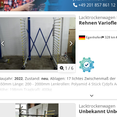
+49 201 857 861 12
Lacktrockenwagen
Rehnen
Variofle
Egenhofen
328 km
1
/
6
Baujahr:
2022
, Zustand:
neu
, Ablagen: 17 lichtes Zwischenmaß der
650mm Länge: 200 - 2000mm Lenkrollen: Polyamid 4 Stück Cjdpfx A
Höhe: 198mm Tragkraft: 400kg
Lacktrockenwagen
Unbekannt
Unb