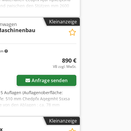
and zwischen den Stützen mm 2600
en Armen mm 120 N° 20 Fachböden mit
Handhabung (2 mit Arretierung)
Kleinanzeige
enwagen
ssen mm 1500 x 400 x 1900 h -
Maschinenbau
 für den Transport: mm 1500 x 400 x
km
890 €
VB zzgl. MwSt.
Mehr Bilder anfragen
Anfrage senden
5 Auflagen (Auflagenoberfläche:
fe: 510 mm Chedpfx Aqegmht Ssxsa
e von den Ablagen : ca. 78 mm
 40 kg Gewicht: ca. 90 kg
Kleinanzeige
x