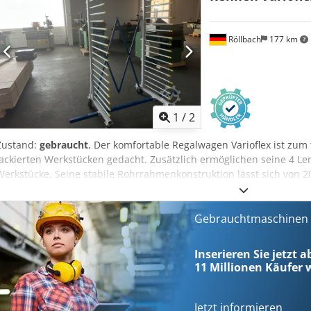
Röllbach
177 km
1
/
2
Zustand:
gebraucht
, Der komfortable Regalwagen Varioflex ist zu
lackierten Werkstücken gedacht. Zusätzlich ermöglichen seine 4 Le
Werkstücke. Seine stabile Rohrrahmenkonstruktion lässt sich von 2
je 17 inneren und äußeren Auflagerohren je Seite, kann der Wagen 
gleichmäßig verteilten Last aufnehmen. Die steckbaren inneren un
wahlweise herausnehmen und können rückseitig Chedpfozk Npaox A
Gebrauchtmaschinen s
Nichtgebrauch lässt sich der Regalwagen platzsparend zusammenst
Kunststoffummantelte Auflagerohre - Zusatzrechen Technische Date
Inserieren Sie jetzt a
1180 mm Höhe: 1855 mm Auflagerohrlänge: 650 mm - ausgezogen 
11 Millionen
Käufer w
Rohre: 70 mm Tragkraft: 400 kg Verfügbarkeit: kurzfristig Lagerort: 
Jetzt informieren