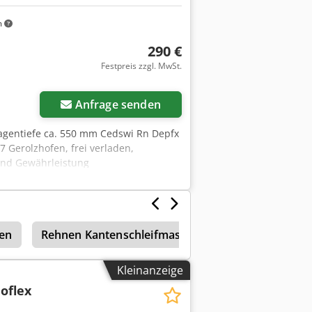
m
290 €
Festpreis zzgl. MwSt.
r anfragen
Anfrage senden
tagentiefe ca. 550 mm Cedswi Rn Depfx
 Gerolzhofen, frei verladen,
 und Gewährleistung
en
Rehnen Kantenschleifmaschine
Rehnen
Kleinanzeige
oflex