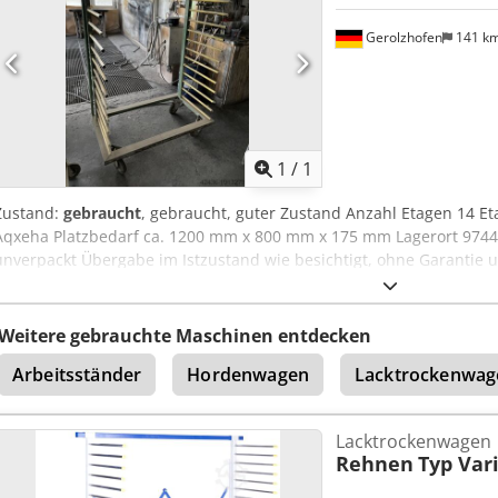
Gerolzhofen
141 k
Mehr Bilde
1
/
1
Zustand:
gebraucht
, gebraucht, guter Zustand Anzahl Etagen 14 E
Aqxeha Platzbedarf ca. 1200 mm x 800 mm x 175 mm Lagerort 97447
unverpackt Übergabe im Istzustand wie besichtigt, ohne Garantie
Weitere gebrauchte Maschinen entdecken
Arbeitsständer
Hordenwagen
Lacktrockenwag
Lacktrockenwagen
Rehnen
Typ Vari