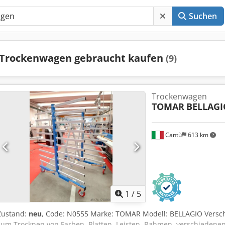
Suchen
Trockenwagen gebraucht kaufen
(9)
Trockenwagen
TOMAR
BELLAGI
Cantù
613 km
1
/
5
Zustand:
neu
, Code: N0555 Marke: TOMAR Modell: BELLAGIO Versc
zum Trocknen von Farben, Platten, Leisten, Rahmen, verschiedenen