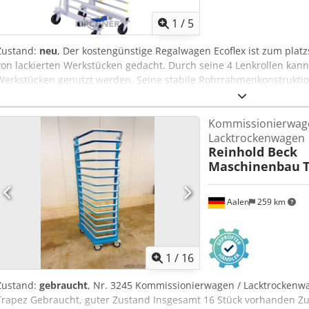
1
/
5
Zustand:
neu
, Der kostengünstige Regalwagen Ecoflex ist zum pl
von lackierten Werkstücken gedacht. Durch seine 4 Lenkrollen kan
Werkstücken genutzt werden. Seine stabile Rohrrahmenkonstruktio
verstellen. Mit seinen je 17 kunststoffummantelten Auflagerohren 
400 kg bei einer gleichmäßig verteilten Last aufnehmen. Die steckb
Kommissionierwag
wahlweise herausnehmen und können rückseitig wieder eingesetzt 
Lacktrockenwagen
der Regalwagen platzsparend zusammenstellen. Länge: 200 - 1500
Reinhold Beck
Aqovwf Ehexja Höhe: 1855 mm Auflagerohrlänge: 650 mm Lichtes 
Maschinenbau
Tragkraft: 400 kg
Aalen
259 km
1
/
16
Zustand:
gebraucht
, Nr. 3245 Kommissionierwagen / Lacktrocken
Trapez Gebraucht, guter Zustand Insgesamt 16 Stück vorhanden 