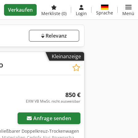
Verkaufen
Sprache
Merkliste
(0)
Login
Menü
Relevanz
Kleinanzeige
O
850 €
EXW VB MwSt. nicht ausweisbar
Anfrage senden
hließbarer Doppelkreuz-Trockenwagen
 Materialien Cedpfx Ajui Rpxeqxsha