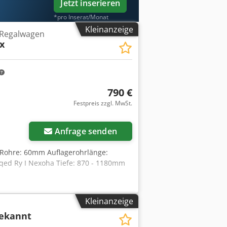
Jetzt inserieren
*pro Inserat/Monat
Kleinanzeige
 Regalwagen
x
790 €
Festpreis zzgl. MwSt.
Anfrage senden
 Rohre: 60mm Auflagerohrlänge:
qed Ry I Nexoha Tiefe: 870 - 1180mm
Kleinanzeige
ekannt