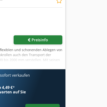
Mehr Bilder anfragen
Preisinfo
m flexiblen und schonenden Ablegen von
nkrollen auch den Transport der
00 bis 2000 mm verstellen. Mit seinen
Gewichte bis 400 kg bei einer
d äußeren Auflagerohre lassen sich
qxja wieder eingesetzt werden. Bei
ofort verkaufen
ellen. Optionales Zubehör -
n: Länge: 200 - 2000 mm Tiefe: 870 -
b 4,49 €
*
bis: 1150 mm Lichte Zwischenmaß der
arten auf Sie
Röllbach