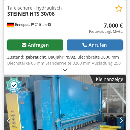
Tafelschere - hydraulisch
STEINER
HTS 30/06
7.000 €
Ennepetal
216 km
Festpreis zzgl. MwSt.
Anfragen
Anrufen
Zustand:
gebraucht
, Baujahr:
1992
, Blechbreite 3000 mm
Blechstärke 06 mm Ständerweite 3200 mm Ausladung 250
mm Hub 180 mm Tischbreite 520 mm Tischhöhe über Flur
1015 mm Anzahl Niederhalter 8 St. Schnittwinkel 0,5 - 2,5 °
Kleinanzeige
Gesamtleistungsbedarf 12 kW Maschinengewicht ca. 10 t
Raumbedarf ca. 3,8 x 2,65 x 2,45 m Maschine wurde
überholt und mit einem Sicherheitslichtvorhang
ausgestattet. Maschine ist mit motorisch verstellbarem
Hinteranschlag ausgestattet, digital positionierbar und hat
eine Blechhochhalteeinrichtung. Chjdpfet Tqnvox Am Aja