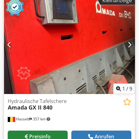
Kleinanzeige
Sicherheitslichtschranke, Typenschild vorhanden,
Winkelanschlag
, Maschine ist im guten zustand voll
funktionsfähig und vor Ort zu Testen. Chjdpozkgf Eefx Am
Asa
1
/
9
Hydraulische Tafelschere
Amada
GX II 840
Hasselt
357 km
Preisinfo
Anrufen