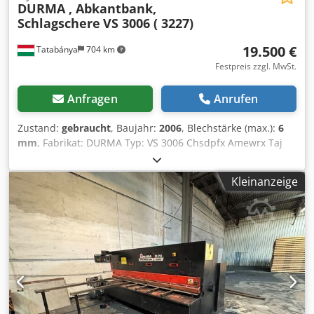
DURMA , Abkantbank,
Schlagschere
VS 3006 ( 3227)
19.500 €
Tatabánya
704 km
Festpreis zzgl. MwSt.
Anfragen
Anrufen
Zustand:
gebraucht
, Baujahr:
2006
, Blechstärke (max.):
6
mm
, Fabrikat: DURMA Typ: VS 3006 Chsdpfx Amewrx Taj
Aea Baujahr: 2006 Maximale Blechbreite: 3080 mm
Maximale Blechdicke: 6 mm
Kleinanzeige