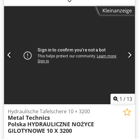
mm
, motorischer Hinteranschlag Schnittspaltverstellung
Kleinanzeige
Csdpsv Tk Efofx Am Asha Schnittwinkelverstellung
Fußschalter Technische Daten / technical details:
Schnittlänge / max. cutting length 3050 mm Schnittleistung
/ cutting capacity 13 mm Hinteranschlag / limit stop 1000
mm Antriebsleistung Motor/ drive capacity motor 22 kW
Gewicht der Maschine ca. / weight 8000 kg Technische
Daten, Zubehör und Beschreibung der Maschine sind
unverbindlich - Technical data, accessories and
description of the machine are not binding.
1
/
13
Hydraulische Tafelschere 10 × 3200
Metal Technics
Polska
HYDRAULICZNE NOŻYCE
GILOTYNOWE 10 X 3200