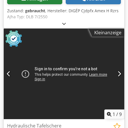
Zustand:
gebraucht
, Hersteller: DIGÉP Cjdpfx Amex H Rzrs
Ajha Typ: DLB 7/2550
Kleinanzeige
1
/
9
Hydraulische Tafelschere