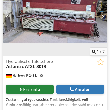
Technische Daten, Zubehör und Beschreibung der
Maschine sind unverbindlich - Technical data, accessories
and description of the machine are not binding.
1
/
7
Hydraulische Tafelschere
Atlantic
ATSL 3013
Heilbronn
243 km
Preisinfo
Anrufen
Zustand:
gut (gebraucht)
, Funktionsfähigkeit:
voll
funktionsfähig
, Baujahr:
1993
, Blechstärke Stahl (max.):
13
mm
, Hinteranschlag:
1.000 mm
, Schnittlänge (max.):
3.050