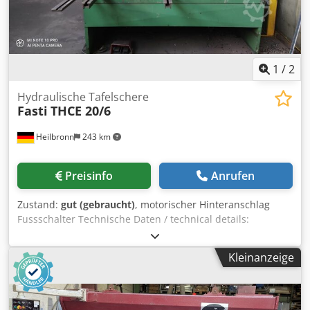
1
/
2
Hydraulische Tafelschere
Fasti
THCE 20/6
Heilbronn
243 km
Preisinfo
Anrufen
Zustand:
gut (gebraucht)
, motorischer Hinteranschlag
Fussschalter Technische Daten / technical details:
Schnittleistung (Blechdicke) / max. cutting capacity
(thickness of sheet) 6 mm Schnittlänge / max. cutting
Kleinanzeige
length 2035 mm Hinteranschlag / arrester behind 1000
mm Ständerweite / distance between columns 2000 Mm
Antriebsleistung / drive capacity 11 kW Gewicht der
Maschine / weight 3500 kg Csdohtq N Nopfx Am Ajha