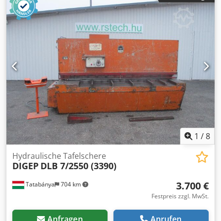
3.0 kW Maschinengewicht ca. 1600 kg Abmessung L-B-H
3100 x 1980 x 1400 mm Ausstattung: - robuste / motorische
Schwingschnitt Tafelschere - bruchsichere-
verwindungsfreie Stahl Schweißkonstruktion - kompakte
und übersichtliche Maschinenbauweise - manueller
Hinteranschlag, mit analoger Anzeige * von vorne
einstellbar * stufenlose Einstellung über den gesamten
Verfahrbereich - Griffmulden im Auflagetisch - 1x
Niederhalterbalken - 1x Seitenanschlag - 3x Auflegearme
Cjdsxacftjpfx Am Aeha - 1x freibeweglicher Fußschalter -
Bedienungsanleitung (PDF) Sonderzubehör inklusive : -
Blechhochhaltevorrichtung für Dünnblechzuschnitte
1
/
8
Hydraulische Tafelschere
DIGEP
DLB 7/2550 (3390)
3.700 €
Tatabánya
704 km
Festpreis zzgl. MwSt.
Anfragen
Anrufen