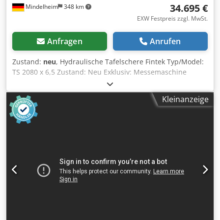
34.695 €
Mindelheim
348 km
EXW Festpreis zzgl. MwSt.
Anfragen
Anrufen
Zustand:
neu
, Hydraulische Tafelschere Fintek Typ/Model:
TS 2080 x 6,5 Zustand: Neu Exklusiv: Messemaschine
EURO-Blech Hannover 2026 Kompakte hydraulische
Tafelschere, ideal für den Metall- und Behälterbau. Die
Kleinanzeige
großzügigen Auflagearme und der Tisch mit integrierten
Rollen machen die Ausrichtung und Bearbeitung von
großen Werkstücken präzise und einfach. Die Bedienung
erfolgt über ein Fußpedal, damit sind die Hände zum
Ausrichten des Werkstückes frei. Technische Daten
Schnittlänge: 2080 mm Blechstärke: 6,5 mm Hübe / min 24
- 36 Anzahl Niederhalter: 12 Druck Niederhalter: 5,6 t
Auflagearme vorne: 1000 mm Codpfjzh Uuijx Am Asha
Hinteranschlag: 600 mm Schnittwinkel: 1/2 - 2°
Motorleistung: 11 kW - Hochwertige, hochlegierte
Scherenmesser mit hohem Chrom-Anteil, geeignet für
Edelstahl - Obermesser 2-schneidig, Untermesser 4-