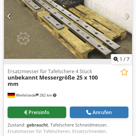
1
/
7
Ersatzmesser für Tafelschere 4 Stück
unbekannt
Messergröße 25 x 100
mm
Wiefelstede
282 km
Preisinfo
Anrufen
Zustand:
gebraucht
, Tafelschere Schneidmesser,
Ersatzmesser für Tafelscheren, Ersatzschneiden,