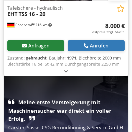
Tafelschere - hydraulisch
EHT
TSS 16 - 20
8.000 €
Ennepetal
216 km
Festpreis zzgl. MwSt.
Anfragen
Anrufen
Zustand:
gebraucht
, Baujahr:
1971
, Blechbreite 2000 mm
Blechstärke 16 bei St 42 mm Durchgangsbreite 2250 mm
Anschlaglänge 1000 mm Messerlänge 2005 mm Ausladung
600 mm Schnittspaltverstellung 0,05 - 0,95 mm Chedpsww
Nccofx Am Aea Schnittwinkel 1° 40' ° Niederhalter 10 Stück
Hinteranschlag - verstellbar 10 - 1000 mm Tisch: 2500 x
700 Tischhöhe über Flur 800 mm Ölmenge 900 l
Maschinengewicht ca. 10 t Raumbedarf ca. 3 x 2,3 x 2,3 m
Meine erste Versteigerung mit
Betriebsspannung 380 V Zubehör: Fußschalter, Auflagen,
Maschinensucher war direkt ein voller
Ersatzmesser
Erfolg.
Carsten Sasse, CSG Reconditioning & Service GmbH