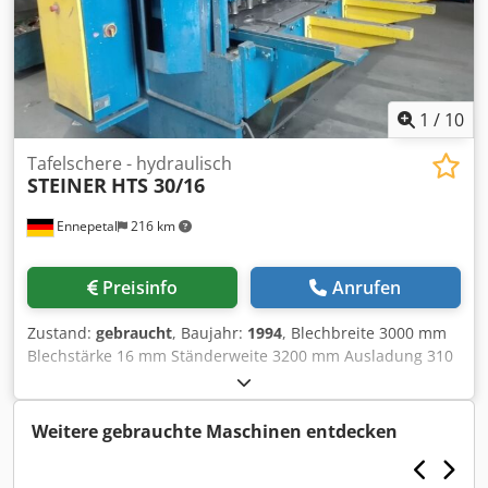
1
/
10
Tafelschere - hydraulisch
STEINER
HTS 30/16
Ennepetal
216 km
Preisinfo
Anrufen
Zustand:
gebraucht
, Baujahr:
1994
, Blechbreite 3000 mm
Blechstärke 16 mm Ständerweite 3200 mm Ausladung 310
mm Hub 300 mm Tischbreite 820 mm Tischhöhe über Flur
1215 mm Anzahl Niederhalter 12 St. Schnittwinkel 0,5 - 2,5
° Schnittwinkelverstellung 1- 2,5 ° Hinteranschlag -
Weitere gebrauchte Maschinen entdecken
verstellbar 0- 1000 mm Gesamtleistungsbedarf 30 kW
Maschinengewicht ca. 19 t Csdpot Tqkdjfx Am Asha