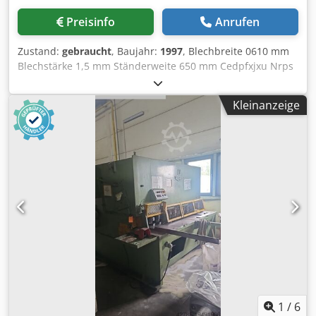
Preisinfo
Anrufen
Zustand:
gebraucht
, Baujahr:
1997
, Blechbreite 0610 mm
Blechstärke 1,5 mm Ständerweite 650 mm Cedpfxjxu Nrps
Am Aoha Vorderanschlag - verstellbar 0- 300 mm
Winkelanschlag 45-90 Grad Betriebsdruck 6 bar Hubzahlen
Kleinanzeige
pro Minute 60 Gesamtleistungsbedarf 3 kW
Maschinengewicht ca. 0,27 t Raumbedarf ca. 1 x 1 x 1,5 m
Pneumatische Blechschere !
1
/
6