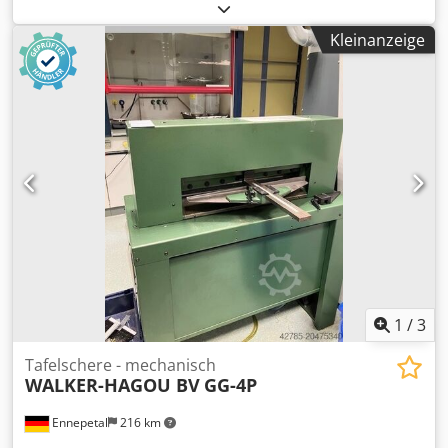
Schneidmesser, Scherenmesser -Ersatzmesser: für
Tafelscheren, aus Lagerbestand für Tafelschere Fischer
Kleinanzeige
DHS 12/3000 Chedpfx Aoharulom Aja -Anzahl: 4 Stück
vorhanden -Längen: 2x 2650/100/25 mm / 2x 450/100/25
mm -Lochabstand: 200 / 250 mm, siehe Fotos -Zubehör:
incl. Box mit Befestigungsschrauben -Preis: komplett -
Gewicht ges.: 126 kg
1
/
3
Tafelschere - mechanisch
WALKER-HAGOU BV
GG-4P
Ennepetal
216 km