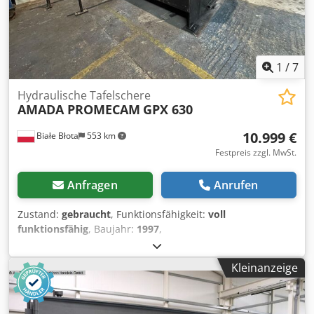
1
/
7
Hydraulische Tafelschere
AMADA PROMECAM
GPX 630
10.999 €
Białe Błota
553 km
Festpreis zzgl. MwSt.
Anfragen
Anrufen
Zustand:
gebraucht
, Funktionsfähigkeit:
voll
funktionsfähig
, Baujahr:
1997
,
Maschinen-/Fahrzeugnummer:
C 97 12 06
, Steuerungsart:
CNC-Steuerung
, Automatisierungsgrad:
Automatisch
,
Kleinanzeige
Betätigungsart:
hydraulisch
, Arbeitsbreite:
3.100 mm
,
Blechstärke (max.):
6 mm
, Hinteranschlagverstellung:
CNC-
gesteuert
, Hinteranschlag:
1.050 mm
, Gesamtgewicht: