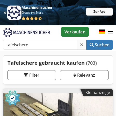
Maschinensucher
Zur App
Gratis im Store
Verkaufen
Suchen
Tafelschere gebraucht kaufen
(703)
Filter
Relevanz
Kleinanzeige