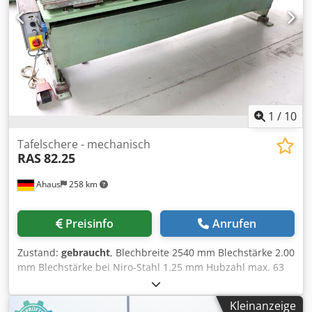
3300 kg
1
/
10
Tafelschere - mechanisch
RAS
82.25
Ahaus
258 km
Preisinfo
Anrufen
Zustand:
gebraucht
, Blechbreite 2540 mm Blechstärke 2.00
mm Blechstärke bei Niro-Stahl 1.25 mm Hubzahl max. 63
Hub/min Schnittwinkel 1.13 Grad Tischhöhe 750 mm
Tischbreite 320 mm Ständerweite 2620 mm Hinteranschlag
Kleinanzeige
- verstellbar 5.0 - 550 mm Steuerung konv. Motorleistung