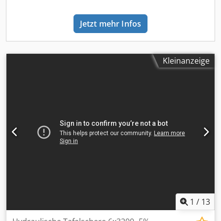
Gesamtbreite:
2.050 mm
, Gesamthöhe:
1.950 mm
,
Garantiezeit:
12 Monate
, Ausstattung:
CE-Kennzeichnung,
Jetzt mehr Infos
Dokumentation/Handbuch, Fingerschutz, Fuß-
Fernbedienung, Notausschalter, Sicherheitslichtschranke,
Typenschild vorhanden, Winkelanschlag,
Zentralschmieranlage
, HYDRAULISCHE TAFELSCHERE 10 ×
Kleinanzeige
3200 ESTUN E21S-Steuerung und beleuchtete Schnittlinie
Diese hydraulische Tafelschere wurde für das präzise,
geradlinige Schneiden von Blechen und Metallstreifen aus
Stahl, Nichteisenmetallen und anderen geeigneten
Werkstoffen entwickelt. Die maximale Schnittstärke beträgt
10 mm und die Arbeitslänge 3200 mm. Die Maschine
kombiniert ein robustes Hydrauliksystem mit einem
motorisierten Hinteranschlag und einer ESTUN E21S-
Steuerung. Dies ermöglicht eine schnelle und
wiederholgenaue Positionierung. Die beleuchtete
Schnittlinie erleichtert die präzise Ausrichtung des
Werkstücks vor jedem Schnitt. Hydraulische Niederhalter
fixieren das Blech über die gesamte Schnittlänge.
1
/
13
Kugelrollen im Arbeitstisch erleichtern das Positionieren
großer und schwerer Bleche und schützen deren