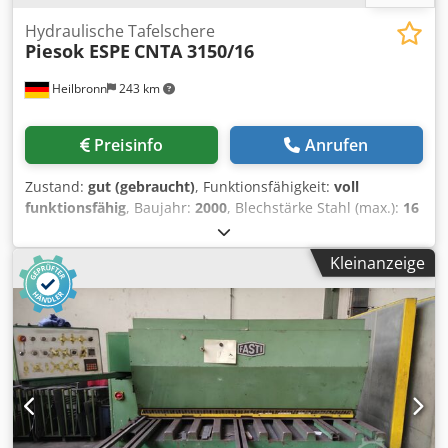
Hydraulische Tafelschere
Piesok ESPE
CNTA 3150/16
Heilbronn
243 km
Preisinfo
Anrufen
Zustand:
gut (gebraucht)
, Funktionsfähigkeit:
voll
funktionsfähig
, Baujahr:
2000
, Blechstärke Stahl (max.):
16
mm
, Hinteranschlag:
1.000 mm
, Schnittlänge (max.):
3.150
mm
, Fussschalter motorischer Hinteranschlag
Kleinanzeige
Schnittwinkelverstellung Technische Daten / technical
details: Schnittleistung / max. cutting capacity 16 mm max.
Schnittlänge / max. cutting length 3150 mm Anschlag /
limit stop 1000 mm Gewicht der Maschine / weight 16300
kg Technische Daten, Zubehör und Beschreibung der
Maschine sind unverbindlich - Technical data, accessories
and description of the machine are not binding. Chjdov
Syyvspfx Am Asa