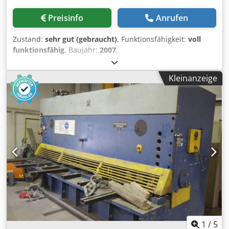
Schnittspaltverstellung - CNC elektro-hydraulische
Schnittwinkelverstellung - hydraulisch-wirkende
Preisinfo
Anrufen
Material-/Blechniederhalter - vorderer Fingerschutz -
vorderer Auflagetisch mit Griffmulden - 1x Seitenanschlag,
Zustand:
sehr gut (gebraucht)
, Funktionsfähigkeit:
voll
mit mm-Skala - 1x freibeweglicher Fußschalter - hintere
funktionsfähig
, Baujahr:
2007
,
Schutzeinrichtung (Lichtschranke) - Bedienungsanleitung
Maschinen-/Fahrzeugnummer:
108461
, EHT Trumpf
(PDF) Sonderzubehör inklusive : -
hydraulische tafelschere typ TrumaCut 460 arbeitsbreite
Blechhochhaltevorrichtung für Dünnblechzuschnitte *
Kleinanzeige
6050 mm Chodpfx Aezf Ifijm Asa max blechdicke 4 mm
optimale Positionierung von Feinblechen
stahl Cybelec cnc steuerung tpe DNC 60-GS pneumatische
blechhochhalte einrichtung motorische hinteranschlag
automatische schnittspaltverstellung automatische
winkeleinstellung seitenanschlag 6000 mm
1
/
5