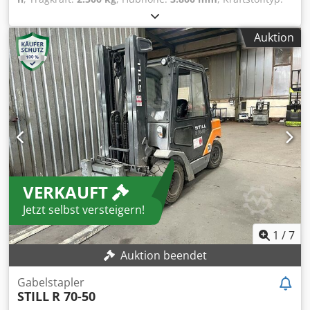
Gas
, Getriebetyp:
Automatisch
, Ausstattung:
Kopfschutz
,
* STILL R 70-25 * Baujahr: 1993 * VW 1.6 Motor *
Auktion
Zylinderkopfdichtung Defekt Chsdpfxszdwtyj Aglsa
VERKAUFT
Jetzt selbst versteigern!
1
/
7
Auktion beendet
Gabelstapler
STILL
R 70-50