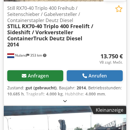
Still RX70-40 Triplo 400 Freihub /
Seitenschieber / Gabelversteller /
Containerstapler Deutz Diesel
STILL
RX70-40 Triplo 400 Freelift /
Sideshift / Vorkversteller
ContainerTruck Deutz Diesel
2014
13.750 €
Nuland
353 km
VB zzgl. MwSt.
Anfragen
Anrufen
Zustand:
gut (gebraucht)
, Baujahr:
2014
, Betriebsstunden:
10.685 h
, Tragkraft:
4.000 kg
, Hubhöhe:
4.000 mm
,
Kraftstofftyp:
Diesel
, Masttyp:
Triplex
, Bauhöhe:
2.200 mm
,
Still RX70-40 Triplo 400 Freihubmast / Seitenschieber /
Kleinanzeige
Gabelverstellung Container-Gabelstapler Deutz Diesel
2014 Ein Video kann per WhatsApp zugesendet werden.
Wir haben einen ständigen Lagerbestand, siehe Website.