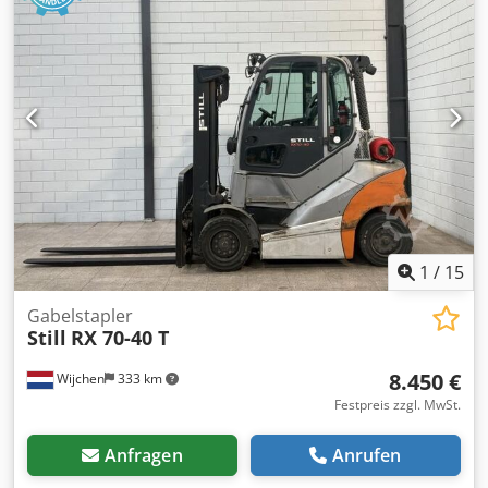
1
/
15
Gabelstapler
Still
RX 70-40 T
8.450 €
Wijchen
333 km
Festpreis zzgl. MwSt.
Anfragen
Anrufen