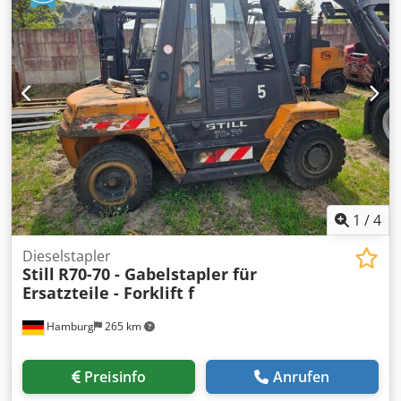
Tippfehler vorbehalten. Ihren neuen Gabelstapler können
wir kostengünstig mit unserem eigenem Rampen-Tieflader
anliefern (Transportkosten auf Anfrage). Weitere
Informationen über uns und weitere Angebote finden Sie
auf unserer neu gestalteten Website!
1
/
4
Dieselstapler
Still
R70-70 - Gabelstapler für
Ersatzteile - Forklift f
Hamburg
265 km
Preisinfo
Anrufen