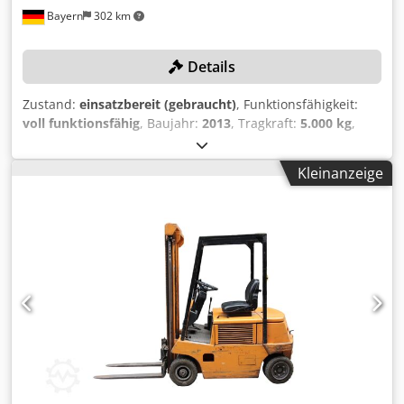
Bayern
302 km
Details
Zustand:
einsatzbereit (gebraucht)
, Funktionsfähigkeit:
voll funktionsfähig
, Baujahr:
2013
, Tragkraft:
5.000 kg
,
Hubhöhe:
1.620 mm
, Freihub:
1.620 mm
, Kraftstofftyp:
Gas
, Masttyp:
Triplex
, Bauhöhe:
2.500 mm
, TECHNISCHE
Kleinanzeige
DETAILS Tragkraft: 5000 kg Hubhöhe: 1620 mm Freihub:
1620 mm Bauhöhe: 2500 mm Gabellänge: 2200 mm
MASCHINEN-DETAILS Masttyp: Triplexmast mit Vollfreihub
Kraftstoffart: Gas Batteriespannung: 12 V
Gesamtleistungsbedarf: 56 kW Cedpfx Asy Iwpfsgloha
Betriebsstunden: 8.823 h Gewicht: 7024 kg AUSSTATTUNG
Vollkabine mit Heizung 3.+4. Ventil Seitenschieber
Zinkenverstellgerät Arbeitsscheinwerfer vorn und hinten
4x SE-Reifen Doppelflaschenhalter Panoramaspiegel