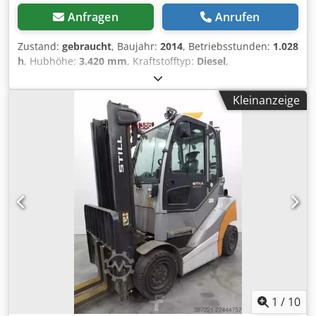
Anfragen
Anrufen
Zustand:
gebraucht
, Baujahr:
2014
, Betriebsstunden:
1.028
h
, Hubhöhe:
3.420 mm
, Kraftstofftyp:
Diesel
,
Motorenhersteller:
Diesel
, Getriebetyp:
Automatisch
, Still
RX70-35 Dieselstapler, Baujahr: 2014, Stunden: nur
Kleinanzeige
1.028h!, Vorbesitzer Bundeswehr, Nenntragkraft: 3.500kg,
Hubhöhe: 3.420mm, Duplexmast, hydr. Seitenschieber,
Vollkabine, 3. Steuerkreis, Dieselmotor: [30kW/41PS],
Gabellänge: 2.400mm, Gewicht: 4.999kg, guter Zustand!,
sofort einsatzbereit!, Cedszpdh Ijpfx Agljha Auf Wunsch
unterbreiten wir Ihnen ein Leasing- oder
Finanzierungsangebot., Herr Ebert (Tel. betreut Sie gerne.,
Weitere Informationen finden Sie auf unserer Homepage.,
Irrtümer und Zwischenverkauf vorbehalten! _____ Still
RX70-35 diesel forklift, year of manufacture: 2014, working
hours: only 1.028h!, pre-owner: Bundeswehr, lifting high:
3.420mm, duplex boom, hydr. sideshifter, cabin, 3.
hydralic valve, engine: [30kW/41HP], forks: 2.400mm,
weight: 4.999kg, good condition!, ready for work, Upon
1
/
10
request, we will submit a leasing or financing offer. Mr.