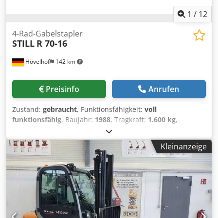
1
/
12
4-Rad-Gabelstapler
STILL
R 70-16
Hövelhof
142 km
Preisinfo
Anrufen
Zustand:
gebraucht
, Funktionsfähigkeit:
voll
funktionsfähig
, Baujahr:
1988
, Tragkraft:
1.600 kg
,
Masttyp:
Simplex
, -KOM 3150- Angeboten wird hier ein
gebrauchter R 70-16 Still Gabelstapler. Der Gabelstapler ist
Kleinanzeige
voll funktionsfähig und hat einen VW Dieselmotor mit
einem Stromgenerator. Der Fahrantrieb erfolgt elektrisch !
Der Stapler ist sehr wendig für einen Vier Rad
Gabelstapler. Technische Daten: Länge (ohne Gabeln: ca.
2000 mm) Breite: ca. 1000 mm Höhe: ca. 2300 mm Typ:
R70-16 Fabrik-Nr.: 70311018 Kraftstoff: Diesel Leergewicht:
2789 Kg Nutzlast: 1600 Kg Chedpfx Aowz D Hqoglja