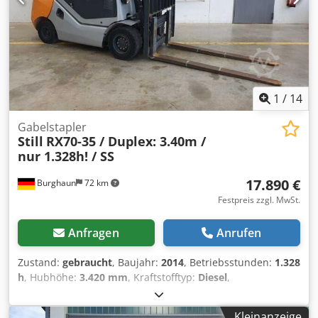
Gesamtgewicht: 4860 Kg zul. Achslast vorne: 4260 Kg zul.
Achslast hinten: 1650 Kg Baujahr: 1988 Der Stapler kann in
33161 Hövelhof nach einer Terminabsprache getestet
werden. Alle weiteren Informationen entnehmen Sie bitte
den Bildern!
1
/
14
Gabelstapler
Still
RX70-35 / Duplex: 3.40m /
nur 1.328h! / SS
17.890 €
Burghaun
72 km
Festpreis zzgl. MwSt.
Anfragen
Anrufen
Zustand:
gebraucht
, Baujahr:
2014
, Betriebsstunden:
1.328
h
, Hubhöhe:
3.420 mm
, Kraftstofftyp:
Diesel
,
Motorenhersteller:
Diesel
, Getriebetyp:
Automatisch
, Still
RX70-35 Dieselstapler, Baujahr: 2014, Stunden: nur
Kleinanzeige