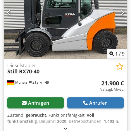
1
/
9
Dieselstapler
Still
RX70-40
21.900 €
Münster
213 km
VB zzgl. MwSt.
Anfragen
Anrufen
Zustand:
gebraucht
, Funktionsfähigkeit:
voll
funktionsfähig
, Baujahr:
2020
, Betriebsstunden:
1.403 h
,
Tragkraft:
4.000 kg
, Hubhöhe:
3.480 mm
, Kraftstofftyp: