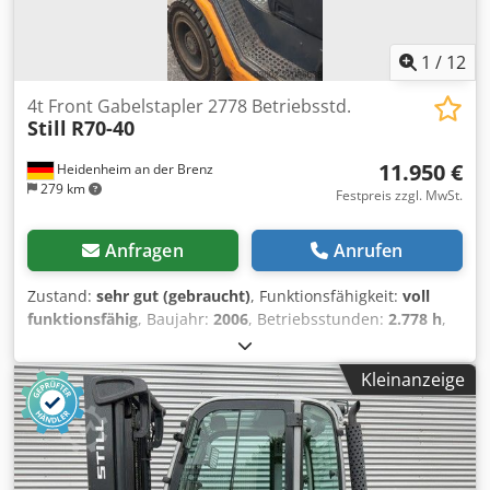
1
/
12
4t Front Gabelstapler 2778 Betriebsstd.
Still
R70-40
11.950 €
Heidenheim an der Brenz
279 km
Festpreis zzgl. MwSt.
Anfragen
Anrufen
Zustand:
sehr gut (gebraucht)
, Funktionsfähigkeit:
voll
funktionsfähig
, Baujahr:
2006
, Betriebsstunden:
2.778 h
,
Tragkraft:
4.000 kg
, Hubhöhe:
3.320 mm
, Kraftstofftyp:
Diesel
, Getriebetyp:
Automatisch
, Ausstattung:
Kleinanzeige
Beleuchtung, Kabine, Palettengabeln, verstellbarer
Ausleger
, Still R70-40 nur 2777 Betriebsstunden
Vollkabine, niedrige Gesamt-Bauhöhe
Gabelzinkenverstellung hydraulisch Große Räder fürs
Gelände Chedpfx Aozcm D Tjgloa