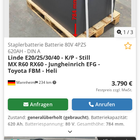
1
/
3
Staplerbatterie Batterie 80V 4PZS
620AH - DIN A
Linde E20/25/30/40 - K/P - Still
MX
R60 RX60 - Jungheinrich EFG -
Toyota FBM - Heli
3.790 €
Mannheim
234 km
Festpreis zzgl. MwSt.
Anfragen
Anrufen
Zustand:
generalüberholt (gebraucht)
, Batteriekapazität:
620 Ah
, Batteriespannung:
80 V
, Gesamthöhe:
784 mm
,
Gesamtlänge:
1.025 mm
, Gesamtbreite:
708 mm
,
Getestete Staplerbatterie für Ihren Stapler - 80V 4PZS