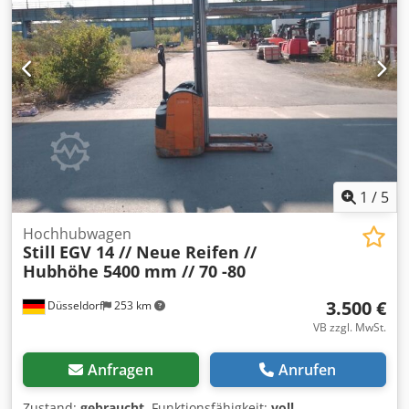
Die Preise verstehen sich ab Nuland. Van de Wert Trading
B.V. verfügt über ein wechselndes Angebot an Maschinen,
Lastwagen, Anhängern und Anbaugeräten. Alle unsere
Lieferungen erfolgen zu Handelspreisen im Zustand „wie
gesehen“ ohne Gewährleistungen. (siehe unsere
Allgemeinen Geschäftsbedingungen) Für eine Besichtigung
und/oder eine Probefahrt können Sie gerne einen Termin
vereinbaren. Cedozqcupopfx Agljha Bitte rufen Sie vorher
an, da wir nicht ständig vor Ort sind. Van de Wert Trading
B.V. Bedrijfsstraat 3 5391 LR Nuland
1
/
5
Hochhubwagen
Still
EGV 14 // Neue Reifen //
Hubhöhe 5400 mm // 70 -80
3.500 €
Düsseldorf
253 km
VB zzgl. MwSt.
Anfragen
Anrufen
Zustand:
gebraucht
, Funktionsfähigkeit:
voll