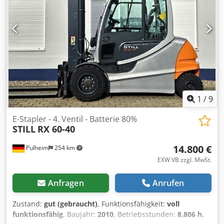
Bereifung vorne Typ: Superelastik Bereifung vorne
Zustand: 80 - 100% Chedpfou Dcn Djx Aglea Bereifung
hinten Typ: Superelastik Bereifung hinten Zustand: 80 -
100% 3. Ventil, 4. Ventil,
1
/
9
E-Stapler - 4. Ventil - Batterie 80%
STILL
RX 60-40
14.800 €
Pulheim
254 km
EXW VB zzgl. MwSt.
Anfragen
Anrufen
Zustand:
gut (gebraucht)
, Funktionsfähigkeit:
voll
funktionsfähig
, Baujahr:
2010
, Betriebsstunden:
8.806 h
,