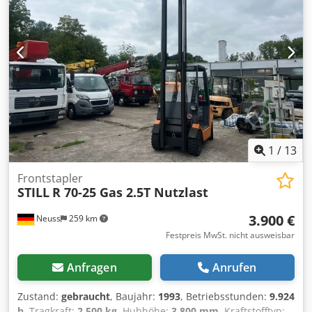
3950mm/1350mm/2400mm, Gewicht: ca. 5450kg. Eine
Besichtigung vor Ort ist möglich. Cjdpfx Agjzk Nalsljha
1
/
13
Frontstapler
STILL
R 70-25 Gas 2.5T Nutzlast
3.900 €
Neuss
259 km
Festpreis MwSt. nicht ausweisbar
Anfragen
Anrufen
Zustand:
gebraucht
, Baujahr:
1993
, Betriebsstunden:
9.924
h
, Tragkraft:
2.500 kg
, Hubhöhe:
3.800 mm
, Kraftstofftyp: