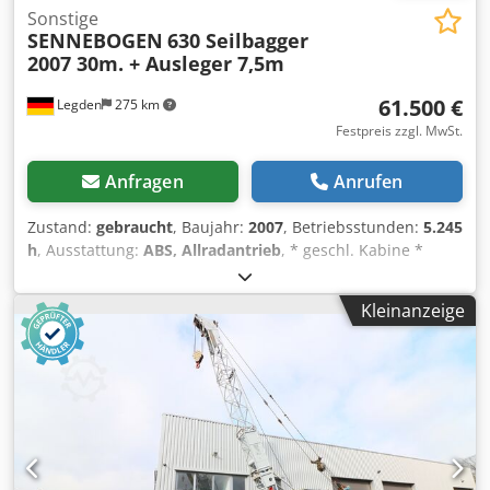
Sonstige
SENNEBOGEN
630 Seilbagger
2007 30m. + Ausleger 7,5m
61.500 €
Legden
275 km
Festpreis zzgl. MwSt.
Anfragen
Anrufen
Zustand:
gebraucht
, Baujahr:
2007
, Betriebsstunden:
5.245
h
, Ausstattung:
ABS, Allradantrieb
, * geschl. Kabine *
Klimaanlage Dodpfx Aszah Tdsguowa * Standheizung *
HIRSCHMANN Steuersystem mit TFT Monitor *
Kleinanzeige
wassergekühlter Dieselmotor 150kW * stufenlose
Drehzahleinstellung * Hasen & Schneckengang *
elektrische Parkbremse * Überlastschaltung * Allrad *
hydraulische 4-Punkt Abstützung * Zentralschmieranlage *
30 Meter Armlänge * 7,5 Meter Ausleger ----
Fahrzeugnummer 12091 -----Irrtümer & Zwischenverkauf
vorbehalten