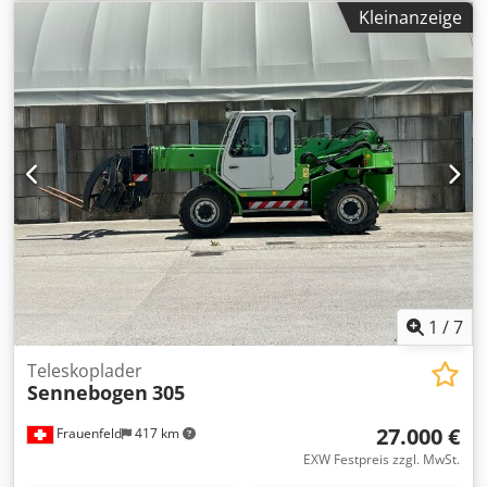
Agusa Technische Grunddaten (Sennebogen 818 ? Baujahr
Kleinanzeige
um 2012) * Maschinentyp: Mobilbagger * Einsatzgewicht: *
ca. 16,9 t (818 M) * Motor & Leistung * Motorhersteller:
Cummins * Motortyp: QSB4.5 * Leistung: ca. 97 kW (? 132
PS) * Fahrgeschwindigkeit: bis ca. 20 km/h * Reichweite: *
ca. 9 m (M-Version) * Abstützung: 4-Punkt * Anbaugeräte:
* Holzgreifer * Kabine: hydraulisch hochfahrbar die
Maschine befindet sich optisch in einem guten Zustand
allerdings wegen langer Standzeit springt der Motor nicht
an. Ursache ist unbekannt
1
/
7
Teleskoplader
Sennebogen
305
27.000 €
Frauenfeld
417 km
EXW Festpreis zzgl. MwSt.