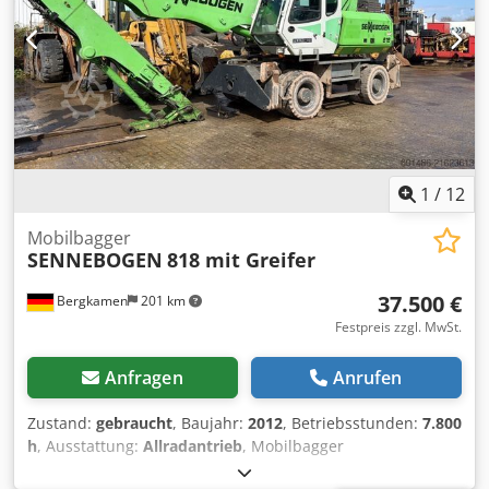
1
/
12
Mobilbagger
SENNEBOGEN
818 mit Greifer
37.500 €
Bergkamen
201 km
Festpreis zzgl. MwSt.
Anfragen
Anrufen
Zustand:
gebraucht
, Baujahr:
2012
, Betriebsstunden:
7.800
h
, Ausstattung:
Allradantrieb
, Mobilbagger
(Sägebogen/Umschlagbagger) 818 Dwsdpfjyx R H Sex