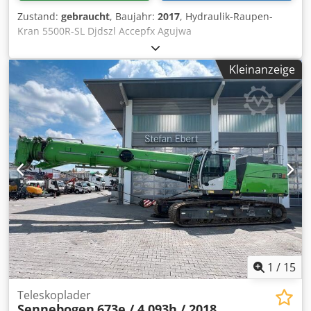
Zustand:
gebraucht
, Baujahr:
2017
, Hydraulik-Raupen-
Kran 5500R-SL Djdszl Accepfx Agujwa
Kleinanzeige
1
/
15
Teleskoplader
Sennebogen
673e / 4.093h / 2018