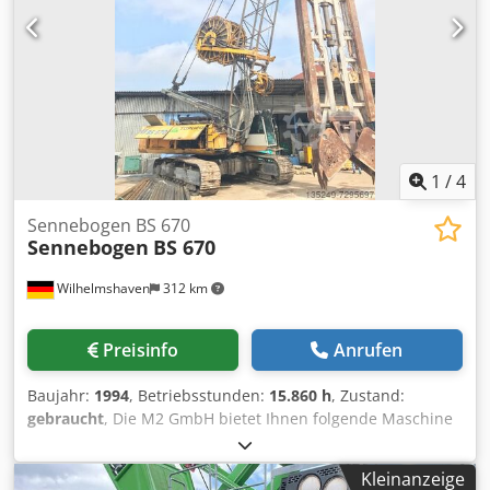
1
/
4
Sennebogen BS 670
Sennebogen
BS 670
Wilhelmshaven
312 km
Preisinfo
Anrufen
Baujahr:
1994
, Betriebsstunden:
15.860 h
, Zustand:
gebraucht
, Die M2 GmbH bietet Ihnen folgende Maschine
an: Dwsdpjh Ty Avofx Aguoa - Sennebogen 670 / Bauer
HDSG 50 / DHG-E # 1 600/4200 # 001 Weiteres auf Anfrage!
Kleinanzeige