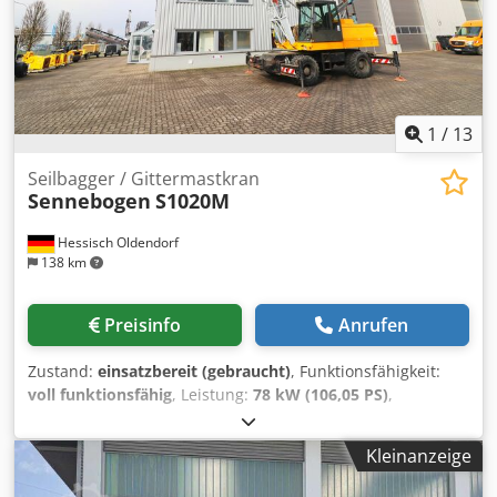
1
/
13
Seilbagger / Gittermastkran
Sennebogen
S1020M
Hessisch Oldendorf
138 km
Preisinfo
Anrufen
Zustand:
einsatzbereit (gebraucht)
, Funktionsfähigkeit:
voll funktionsfähig
, Leistung:
78 kW (106,05 PS)
,
Kraftstofftyp:
Diesel
, Baujahr:
1992
, Betriebsstunden:
10.027 h
, Ausstattung:
Kabine
, Reifengroesse: 10.00-20
Kleinanzeige
Dedpfjrvgyxjx Aguswa Hubgeschwindigkeit: 66 m/min
Einsatzgewicht: 22000 kg Lasthaken: 20000 kg Ausleger