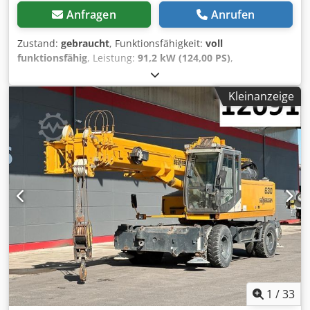
Anfragen
Anrufen
Zustand:
gebraucht
, Funktionsfähigkeit:
voll
funktionsfähig
, Leistung:
91,2 kW (124,00 PS)
,
Getriebetyp:
Hydrostat
, Kraftstofftyp:
Diesel
,
Kraftstofftankvolumen:
200 l
, Hubkraft:
5.000 kg/m
,
Kleinanzeige
Hubhöhe:
7.300 mm
, Reifenzustand:
60 %
, Achsen-
Konfiguration:
4x4
, Anzahl der Sitzplätze:
1
, Masttyp:
Mono
, Baujahr:
2008
, Betriebsstunden:
3.850 h
,
Maschinen-/Fahrzeugnummer:
305.0.405
, Ausstattung:
Allradantrieb, Kabine, Klimaanlage, Palettengabeln
,
Angebot – Teleskoplader Sennebogen 305C Wir bieten
Ihnen folgenden gebrauchten Teleskoplader zum Verkauf
an: Dwsdszfhbkjpfx Aguja Marke / Modell: Sennebogen
305C Baujahr: 2008 Betriebsstunden: ca. 3850 h Kabine
Hochfahrbar 4m Zustand: Gebraucht, funktionsfähig
Ausstattung: Palettengabel Flötzinger HGZ 1.6mm 5000kg
Weitere Informationen, Fotos oder eine Besichtigung vor
Ort stellen wir Ihnen gerne auf Anfrage zur Verfügung.
1
/
33