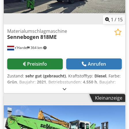
1
/
15
Materialumschlagmaschine
Sennebogen
818ME
t'Harde
364 km
Preisinfo
Anrufen
Zustand:
sehr gut (gebraucht)
, Kraftstofftyp:
Diesel
, Farbe:
Grün
, Baujahr:
2021
, Betriebsstunden:
4.550 h
, Baujahr:
2021 Zylinderzahl: 1 Leergewicht: 19.000 kg Mastlänge: 9 m
Technischer Zustand: sehr gut Dedpfsyz Dirjx Aguewa
Kleinanzeige
Optischer Zustand: sehr gut Preis: Auf Anfrage
Seriennummer: 818.0.2803 Wenden Sie sich an Ferdinand
Pater, um weitere Informationen zu erhalten.