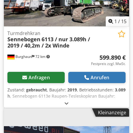
1
/
15
Turmdrehkran
Sennebogen
6113 / nur 3.089h /
2019 / 40,2m / 2x Winde
599.890 €
Burghaun
72 km
Festpreis zzgl. MwSt.
Anfragen
Anrufen
Zustand:
gebraucht
, Baujahr:
2019
, Betriebsstunden:
3.089
h
, Sennebogen 6113e Raupen-Tesleskopkran Baujahr:
2019 Betriebsstunden: 3.089h Hubkraft:120.000kg
Hubhöhe: 40,2m Seitlich Reichweite: 35m Pick & Carry mit
Kleinanzeige
bis 70.000kg Verstellfahrwerk Spurbreite 4.200mm bis
5.400mm 2x Winde Winde 1 = 105h Winde 2 = 402h
Funkfernsteuerung für Montage Radio Programmierbare