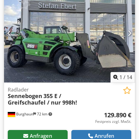
Konzeption: Oberteil 3500 mm / Unterteil 3500 mm /
Zwischenstueck / 3000 mm / Zwischenstueck 1500 mm
Grundgeraet: mit 4-Punkt-Schiebetraegerabstuetzung
Motorhersteller / Typ / Leistung: Deutz / F6L 912 / 78 kW
Max. Traglast: 25000 kg Auslaegerlaenge: 11500 mm
1
/
14
Radlader
Sennebogen
355 E /
Greifschaufel / nur 998h!
129.890 €
Burghaun
72 km
Festpreis zzgl. MwSt.
Anfragen
Anrufen