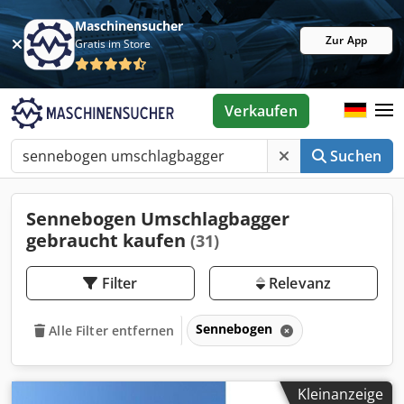
Maschinensucher
Zur App
Gratis im Store
Verkaufen
Suchen
Sennebogen Umschlagbagger
gebraucht kaufen
(31)
Filter
Relevanz
Sennebogen
Alle Filter entfernen
Kleinanzeige