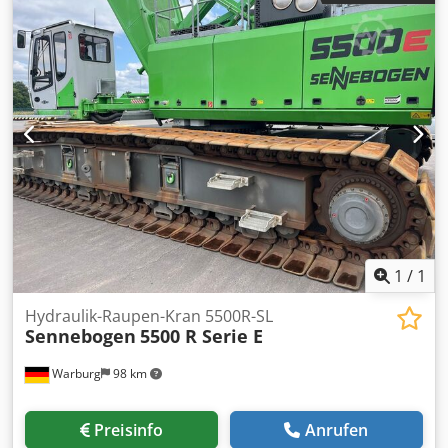
1
/
1
Hydraulik-Raupen-Kran 5500R-SL
Sennebogen
5500 R Serie E
Warburg
98 km
Preisinfo
Anrufen