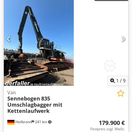
1
/
9
Van
Sennebogen
835
Umschlagbagger mit
Kettenlaufwerk
179.900 €
Heilbronn
241 km
Festpreis zzgl. MwSt.