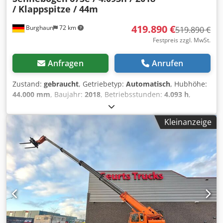
/ Klappspitze / 44m
419.890 €
Burghaun
72 km
519.890 €
Festpreis zzgl. MwSt.
Anfragen
Anrufen
Zustand:
gebraucht
, Getriebetyp:
Automatisch
, Hubhöhe:
44.000 mm
, Baujahr:
2018
, Betriebsstunden:
4.093 h
,
Sennebogen 673e Raupen-Tesleskopkran Baujahr: 2018
Betriebsstunden: 4.093h Hubhöhe inkl. Ausleger: 44m
Kleinanzeige
(36m + 8m) Seitlich Reichweite: 38,5m Pick & Carry mit bis
zu 100% Traglast inkl. Klappspitze 8.000mm (ohne
Hilfgeräte montierbar) Verstellfahrwerk bis zu 4.800mm
(Transportbreite: 2.980mm) Elektrohydraulsiches
Notfallagregat Funkfernsteuerung Radio Programmierbare
Arbeitsbereichsbegrenzung Neugbare Kabine bis zu 20°
Rückfahr- & Seitenkamera Dieselheizung
Betankungspumpe Klimaanalge Zentralschmierung Motor:
Cummins B6.7 [168KW/228PS] Stufe 5 Gesamtgewicht
71.500kg Unterwagenbalast: 8to. Ballast im Heck: 17.8to.