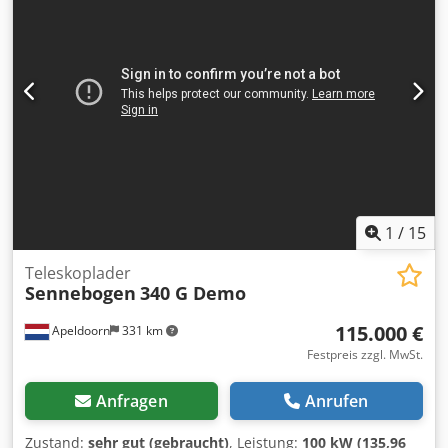
auf maximal 4 Kameras, 2x Farbkamera mit 115° Sichtfeld
für Rückfahrkamera und rechte Maschinenseite.
Zusätzliches Beleuchtungspaket 1: Ein Scheinwerfer auf
dem Oberwagen montiert Ein LED-Arbeitsscheinwerfer
Zusätzliches Beleuchtungspaket 2: Zwei LED-Scheinwerfer
an einem Stab Zwei LED-Scheinwerfer am Ausleger Ein
LED-Scheinwerfer am Gegengewicht Rundumkennleuchte
1
/
15
Teleskoplader
Sennebogen
340 G Demo
115.000 €
Apeldoorn
331 km
Festpreis zzgl. MwSt.
Anfragen
Anrufen
Zustand:
sehr gut (gebraucht)
, Leistung:
100 kW (135,96