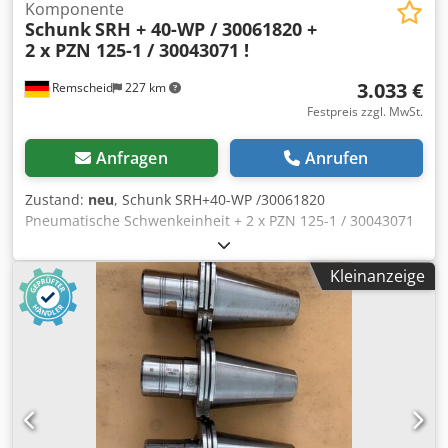
Komponente
Schunk
SRH + 40-WP / 30061820 +
2 x PZN 125-1 / 30043071 !
3.033 €
Remscheid
227 km
Festpreis zzgl. MwSt.
Anfragen
Anrufen
Zustand:
neu
, Schunk SRH+40-WP /30061820
Pneumatische Schwenkeinheit + 2 x PZN 125-1 / 30043071
Universalgreifer,ungebraucht, 100% funktionsfähig,
Lieferumfang gem. Fotos Dedpei Ec Ngjfx Agfjkr
Kleinanzeige