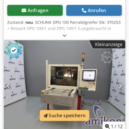
Anfragen
Anrufen
Zustand:
neu
, SCHUNK DPG 100 Parralelgreifer SN: 370253
+ Beipack DPG 100/1 und DPG 100/1 S,ungebraucht in
geöffneter Originalverpackung, 100% funktionsfähig,
Lieferumfang gem. Fotos Dkodpfezd I Eyjx Agfsr
Kleinanzeige
Suche speichern
1
/
12