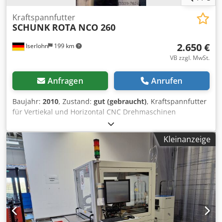
Kraftspannfutter
SCHUNK
ROTA NCO 260
2.650 €
Iserlohn
199 km
VB zzgl. MwSt.
Anfragen
Anrufen
Baujahr:
2010
, Zustand:
gut (gebraucht)
, Kraftspannfutter
für Vertiekal und Horizontal CNC Drehmaschinen
Fabr.SCHUNK Type:ROTA NCO260 Bj.2010 Durchmesser
260 mm mit Zwischenflansch Durchmesser 220 mm
Kleinanzeige
Spindelnase im Flasch DIN 55028 / A6 Gewinde im
Zugstange M24 N max: 4500 U/min Im Gutem Zustand.
2.Stück Vorhanden Preis ist für 1.Stück . Dkodpoikzy Defx
Agfer