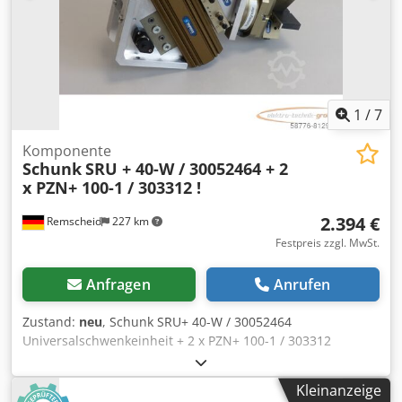
1
/
7
Komponente
Schunk
SRU + 40-W / 30052464 + 2
x PZN+ 100-1 / 303312 !
2.394 €
Remscheid
227 km
Festpreis zzgl. MwSt.
Anfragen
Anrufen
Zustand:
neu
, Schunk SRU+ 40-W / 30052464
Universalschwenkeinheit + 2 x PZN+ 100-1 / 303312
Universalgreifer + SGE / 30077266 + 6 x BSWS-B 100 /
303027 Backenschnellwechselsystem,ungebraucht, 100%
Kleinanzeige
funktionsfähig, Lieferumfang gem. Fotos Dkedji Ec Nkepfx