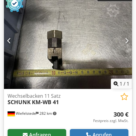
1
/
1
Wechselbacken 11 Satz
SCHUNK
KM-WB 41
300 €
Wiefelstede
282 km
Festpreis zzgl. MwSt.
Anfragen
Anrufen