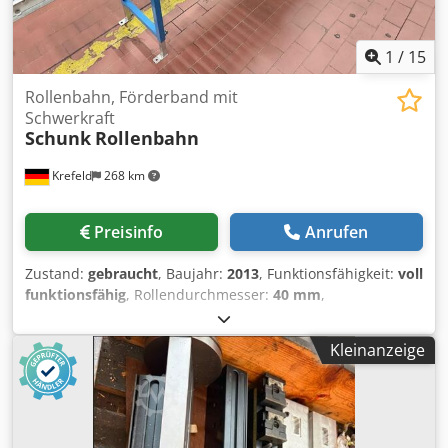
1
/
15
Rollenbahn, Förderband mit
Schwerkraft
Schunk
Rollenbahn
Krefeld
268 km
Preisinfo
Anrufen
Zustand:
gebraucht
, Baujahr:
2013
, Funktionsfähigkeit:
voll
funktionsfähig
, Rollendurchmesser:
40 mm
,
Gesamtbreite:
340 mm
, Gesamtlänge:
16.700 mm
,
Achsabstand:
50 mm
, Rahmenhöhe:
60 mm
,
Kleinanzeige
Rahmenbreite:
20 mm
, Rollenbahn/ Förderbahn/ Rollen -
Schwerkraft Schunk 16,7 Meter Baujahr: 2013 Hersteller:
Schunk Modell/ Typ: Schwerkraft Zustand: gebraucht
Gesamtlänge: ca. 16700mm Gesamtbreite: ca. 340 mm
Rollen-/Förderbreite: ca. 290 mm Rollendurchmesser: ca.