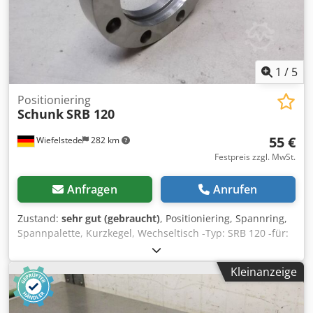
1
/
5
Positioniering
Schunk
SRB 120
55 €
Wiefelstede
282 km
Festpreis zzgl. MwSt.
Anfragen
Anrufen
Zustand:
sehr gut (gebraucht)
, Positioniering, Spannring,
Spannpalette, Kurzkegel, Wechseltisch -Typ: SRB 120 -für:
NSA plus Spannstation -beidseitig: geschliffen -
Spannringe: mit geschliffenem Kurzkegel zur
Kleinanzeige
formschlüssigen Verbindung der Spannpaletten oder
Vorrichtungen mit den Spannmodulen. -Formschlüssige
Verbindung: zwischen Spannpalette und NSA plus