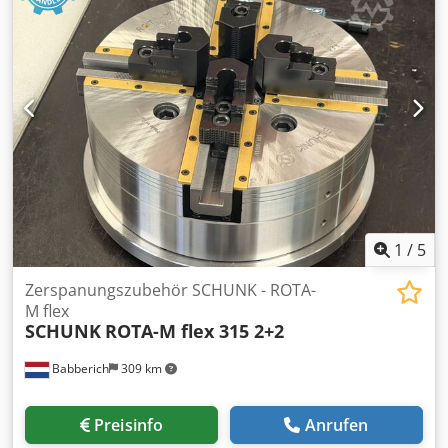
1
/
5
Zerspanungszubehör SCHUNK - ROTA-
M flex
SCHUNK
ROTA-M flex 315 2+2
Babberich
309 km
Preisinfo
Anrufen