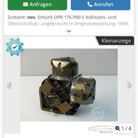
Anfragen
Anrufen
Zustand:
neu
, Schunk OPR-176-P00-S Kollisions- und
Überlastschutz ,ungebraucht in Originalverpackung, 100%
funktionsfähig, Lieferumfang gem. Fotos Dkjdpfei Ec I Aox
Agfor
Kleinanzeige
1
/
4