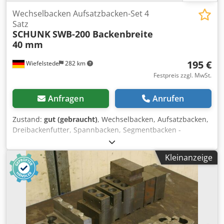
Wechselbacken Aufsatzbacken-Set 4
Satz
SCHUNK
SWB-200 Backenbreite
40 mm
195 €
Wiefelstede
282 km
Festpreis zzgl. MwSt.
Anfragen
Anrufen
Zustand:
gut (gebraucht)
, Wechselbacken, Aufsatzbacken,
Dreibackenfutter, Spannbacken, Segmentbacken -
Hersteller: Schunk, weiche Aufsatzbacken 4 Satz = 12 Stück
-Typ: SWB-200 -Maße: siehe Foto techn. Zeichnung -
Kleinanzeige
Abgabe/Preis: komplett -Transportabmessung:
240/180/H60 mm -Gewicht: 16,3 kg Dksdpfxszhuw De Agfer