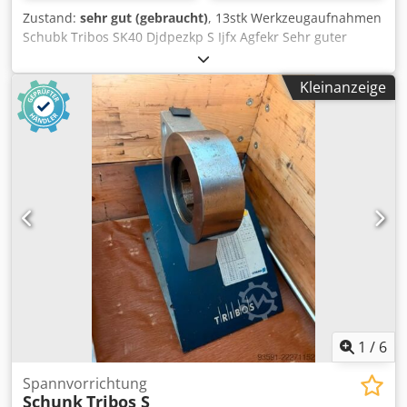
Zustand:
sehr gut (gebraucht)
, 13stk Werkzeugaufnahmen
Schubk Tribos SK40 Djdpezkp S Ijfx Agfekr Sehr guter
Zustand Größen: 1stk 8mm 2stk 10mm 3stk 12mm 1stk
14mm 4stk 16mm 2stk 20mm
Kleinanzeige
1
/
6
Spannvorrichtung
Schunk
Tribos S