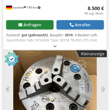
8.500 €
Iserlohn
199 km
VB zzgl. MwSt.
Anfragen
Anrufen
Zustand:
gut (gebraucht)
, Baujahr:
2010
, 4 Backen Luft-
Spannfutter Fabr.SCHUNK Type: ROTA TB 850-270 LH/4
Bj.2010 mit Steuereinheit . Futter Durchmesser 850 mm
Bohrung 270 mm Dkodpoubbx Hsfx Agfer Backen sind
Kleinanzeige
Einzel Verstellbar mit Viele Weiche Backen im Gutem
zustand .