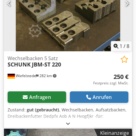
1
/
8
Wechselbacken 5 Satz
SCHUNK
JBM-ST 220
250 €
Wiefelstede
282 km
Festpreis zzgl. MwSt.
Anfragen
Anrufen
Zustand:
gut (gebraucht)
, Wechselbacken, Aufsatzbacken,
Dreibackenfutter Dedpfx Aob A N Hvogfjkr -für:
Kraftspannfutter -1 Satz: harte Backen -4 Satz: weiche
Backen -Lochabstand: 44 mm -Mit: geschiffener Nut und
Kleinanzeige
Spitzverzahnung -Preis: komplett -Gewicht: 50 kg