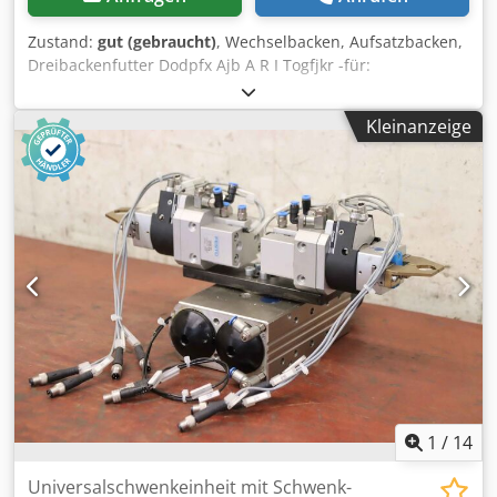
Zustand:
gut (gebraucht)
, Wechselbacken, Aufsatzbacken,
Dreibackenfutter Dodpfx Ajb A R I Togfjkr -für:
Kraftspannfutter -4 Satz: harte Backen -7 Satz: weiche
Backen -Mit geschliffener Nut und Spitzverzahnung
Kleinanzeige
Steigung: 1,5 mm -Preis: komplett -Gewicht: 6 kg
1
/
14
Universalschwenkeinheit mit Schwenk-