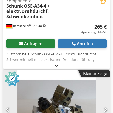
Komponente
Schunk
OSE-A34-4 +
elektr.Drehdurchf.
Schwenkeinheit
265 €
Remscheid
227 km
Festpreis zzgl. MwSt.
Anfragen
Anrufen
Zustand:
neu
, Schunk OSE-A34-4 + elektr.Drehdurchf.
Schwenkeinheit mit elektrischen Drehdurchführung,
ungebraucht, 100% funktionsfähig, Sehr guter
Erhaltungszustand Dsdpfx Agsi Ec Iqsfskr
Kleinanzeige