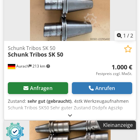
1
/
2
Schunk Tribos SK 50
Schunk
Tribos SK 50
1.000 €
Aurach
213 km
Festpreis zzgl. MwSt.
Anfragen
Anrufen
Zustand:
sehr gut (gebraucht)
, 4stk Werkzeugaufnahmen
Schunk Tribos SK50 Sehr guter Zustand Dsdpfx Agszkp
Tfjfokr Größe 20mm
Kleinanzeige