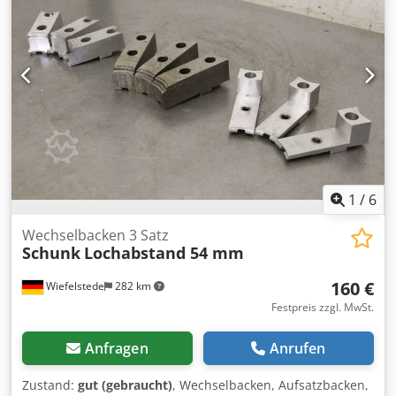
Spannstation. -Anzahl: 25x vorhanden -Preis: pro Stück -
Abmessungen: Ø 118/H19 mm Dkjdpfxjdkpbfe Agfer -
Gewicht: 0,8 kg
1
/
6
Wechselbacken 3 Satz
Schunk
Lochabstand 54 mm
160 €
Wiefelstede
282 km
Festpreis zzgl. MwSt.
Anfragen
Anrufen
Zustand:
gut (gebraucht)
, Wechselbacken, Aufsatzbacken,