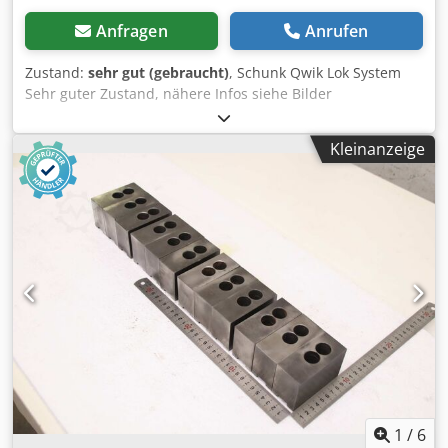
Anfragen
Anrufen
Zustand:
sehr gut (gebraucht)
, Schunk Qwik Lok System
Sehr guter Zustand, nähere Infos siehe Bilder
Dkjdpszhrfrefx Agfor Bei Fragen gerne melden
Kleinanzeige
1
/
6