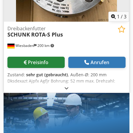
1
/
3
Dreibackenfutter
SCHUNK
ROTA-S Plus
Wiesbaden
200 km
Preisinfo
Anrufen
Zustand:
sehr gut (gebraucht)
, Außen-Ø: 200 mm
Dksdexazt Ajpfx Agfjr Bohrung: 52 mm max. Drehzahl:
4500 Upm