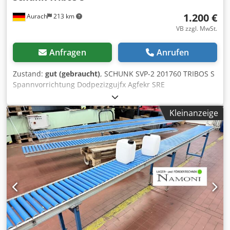
1.200 €
Aurach
213 km
VB zzgl. MwSt.
Anfragen
Anrufen
Zustand:
gut (gebraucht)
, SCHUNK SVP-2 201760 TRIBOS S
Spannvorrichtung Dodpezizgujfx Agfekr SRE
Reduziereinsätze Z7 (10stk) Sehr guter Zustand Es wären
auch Schunk Tribos Aufnahmen und Reduzierungen
Kleinanzeige
verfügbar.