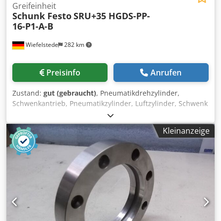
Greifeinheit
Schunk Festo
SRU+35 HGDS-PP-
16-P1-A-B
Wiefelstede
282 km
Preisinfo
Anrufen
Zustand:
gut (gebraucht)
, Pneumatikdrehzylinder,
Schwenkantrieb, Pneumatikzylinder, Luftzylinder, Schwenk
Lineareinheit, Schwenk-
Greifeinheit,Universalschwenkeinheit -Hersteller: Schunk /
Kleinanzeige
Festo Universalschwenkeinheit mit 2x Schwenk-
Greifeinheit -Schwenkeinheit: Schunk SRU+35
Dksdpfxeutuwhj Agfjr -Schwenk-Greifeinheit: Festo HGDS-
PP-16-P1-A-B 2 Stück -Abgabe/Preis: komplett -
Abmessungen: 345/240/H150 mm -Gewicht: 5,1 kg