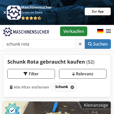
Maschinensucher
Zur App
Gratis im Store
Verkaufen
Suchen
Schunk Rota gebraucht kaufen
(52)
Filter
Relevanz
Schunk
Alle Filter entfernen
Kleinanzeige