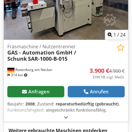
1
/
24
Fräsmaschine / Nutzentrenner
GAS - Automation GmbH /
Schunk
SAR-1000-B-015
3.900 €
Rottenburg am Neckar
4.900 €
314 km
EXW VB zzgl. MwSt.
Anfragen
Anrufen
Baujahr:
2008
, Zustand:
reparaturbedürftig (gebraucht)
,
Funktionsfähigkeit:
eingeschränkt funktionsfähig
,
Maschinen-/Fahrzeugnummer:
346100
, Maschine SAR-
1000-B-015 inkl. Zubehör: Absaugung ULT ASD 300 Ex,
Betriebsanleitung kann als PDF zugesendet werden
Weitere gebrauchte Maschinen entdecken