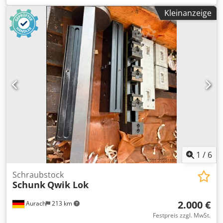
Elektronikbranche haben wir bereits erfolgreich Projekte
Kleinanzeige
realisiert. Gemeinsam werden wir Wege erarbeiten, um
Ihren Ablauf und Materialfluss kostengünstig und
nachhaltig zu optimieren. Selbst vollautomatische
Sortiertechnik oder ergänzende Komponenten wie
Kommissionierregale oder Behälter können wir Ihnen
anbieten. Eigenschaften: Zustand: voll funktionsfähig, mit
Gebrauchsspuren Ideal zum schnellen Materialtransport
Fachmännisch demontiert und verpackt Abholadresse:
Industriestraße 5 (47918 Tönisvorst)
1
/
6
Schraubstock
Schunk
Qwik Lok
2.000 €
Aurach
213 km
Festpreis zzgl. MwSt.