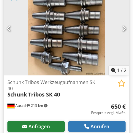
1
/
2
Schunk Tribos Werkzeugaufnahmen SK
40
Schunk
Tribos SK 40
650 €
Aurach
213 km
Festpreis zzgl. MwSt.
Anfragen
Anrufen