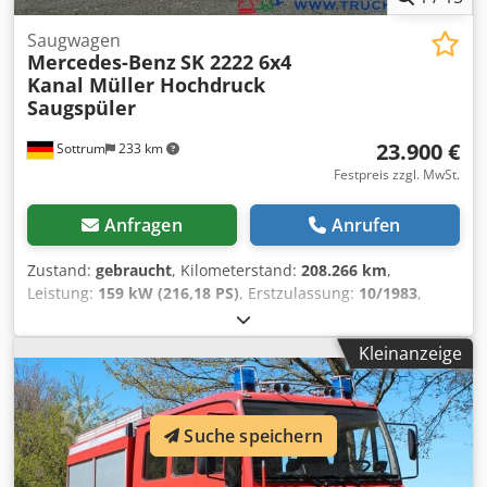
Saugwagen
Mercedes-Benz
SK 2222 6x4
Kanal Müller Hochdruck
Saugspüler
23.900 €
Sottrum
233 km
Festpreis zzgl. MwSt.
Anfragen
Anrufen
Zustand:
gebraucht
, Kilometerstand:
208.266 km
,
Leistung:
159 kW (216,18 PS)
, Erstzulassung:
10/1983
,
Kraftstofftyp:
Diesel
, Leergewicht:
13.840 kg
, maximales
Ladegewicht:
8.160 kg
, Gesamtgewicht:
22.000 kg
, Achsen-
Kleinanzeige
Konfiguration:
6x4
, Radstand:
3.600 mm
, Bremsen:
Motorbremsung
, Fahrerkabine:
Sonstige
, Getriebetyp:
mechanisch
, Emissionsklasse:
Euro3
, Anzahl der
Sitzplätze:
3
, Laderaumvolumen:
10 m³
, Betriebsstunden:
Suche speichern
2.876 h
, Ausstattung:
Kabine
, * Deutsches Fahrzeug * 1.
Hand * Kommunaler Vorbesitz * komplette Dokumentation