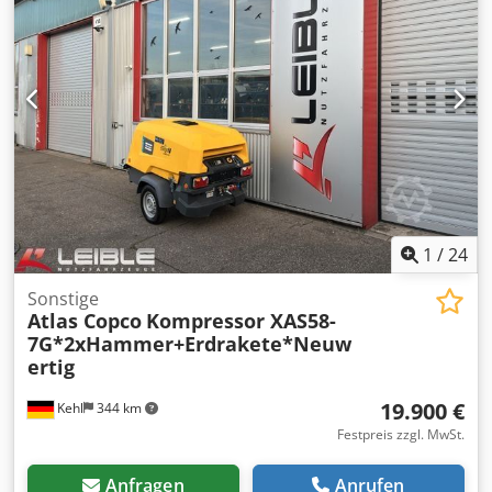
kann der Wasserdruck eingestellt werden. Er ist äußerst
wendig, sodass er auch mobil im Arbeitsalltag eingesetzt
werden kann. Technische Daten: Djdpeuwlxfjfx Adrokr
Druck: 220 bar Reinigungswirkung: 6,2 Max.
Zulauftemperatur: 60 Grad Abmessung: 890x570x1020
(Länge x Breite x Höhe ) in mm Gewicht: 85
1
/
24
Sonstige
Atlas Copco
Kompressor XAS58-
7G*2xHammer+Erdrakete*Neuw
ertig
19.900 €
Kehl
344 km
Festpreis zzgl. MwSt.
Anfragen
Anrufen