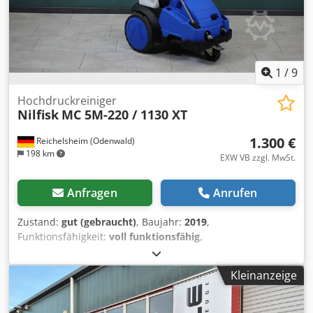
gleicher Stelle positioniert. Technische Daten: Druck: max.
165 bar Reinigungswirkung: 3,0 Max. Zulauftemperatur: 60
Grad Gewicht: 38 Kg Dkodpfx Adjzl Tu Aerjr
1
/
9
Hochdruckreiniger
Nilfisk
MC 5M-220 / 1130 XT
1.300 €
Reichelsheim (Odenwald)
198 km
EXW VB zzgl. MwSt.
Anfragen
Anrufen
Zustand:
gut (gebraucht)
, Baujahr:
2019
,
Funktionsfähigkeit:
voll funktionsfähig
,
Maschinen-/Fahrzeugnummer:
3520191300779
,
Betriebsdruck:
220 bar
, Eingangsspannung:
400 V
,
Kleinanzeige
Gesamtgewicht:
85 kg
, Der Nilfisk MC 5M ist mit einer
Schlauchtrommel und einer neuen Rotordüse
ausgestattet. Über ein Einstellrad am Hochdruckreiniger