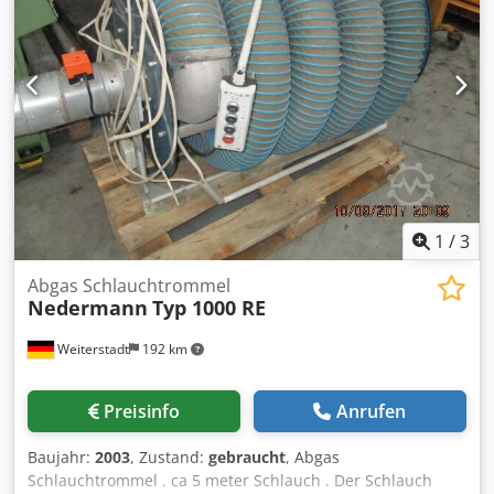
1
/
3
Abgas Schlauchtrommel
Nedermann
Typ 1000 RE
Weiterstadt
192 km
Preisinfo
Anrufen
Baujahr:
2003
, Zustand:
gebraucht
, Abgas
Schlauchtrommel . ca 5 meter Schlauch . Der Schlauch