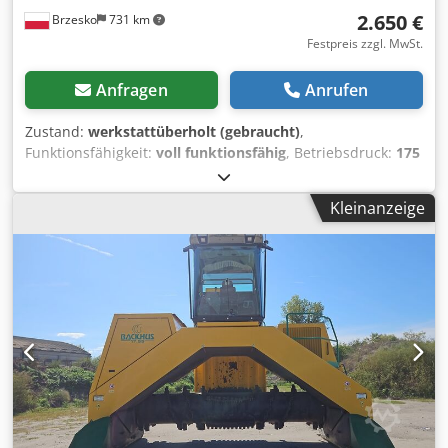
2.650 €
Brzesko
731 km
Festpreis zzgl. MwSt.
Anfragen
Anrufen
Zustand:
werkstattüberholt (gebraucht)
,
Funktionsfähigkeit:
voll funktionsfähig
, Betriebsdruck:
175
bar
, Hochdruckschlauchlänge:
20.000 mm
, Leergewicht:
224 kg
, Eingangsspannung:
400 V
, Garantiezeit:
6 Monate
,
Kleinanzeige
Temperatur:
140 °C
, Der Hochdruckreiniger Nilfisk Alto
Neptune 7-63 X2 o ist ein hocheffizientes Gerät, das auch
für härteste Arbeiten in Großflächigen Anlagen geeignet
ist. Während der umfassenden Inspektion und
Renovierung überprüfte unser Serviceteam die Maschine
gründlich auf jede Funktion. Alle mechanischen Teile mit
Abnutzung und Verschleißspuren wurden durch neue
ersetzt, unter anderen: Keramikkolben, Dichtungen, Lager,
und Alle O-Ringe. Dies gewährleistet einen langen und
störungsfreien Betrieb, ohne dass in Zukunft zusätzliche
Investitionen an der Maschine erforderlich sind.
Produktvorteile: Das Gerät verfügt über neues Zubehör,