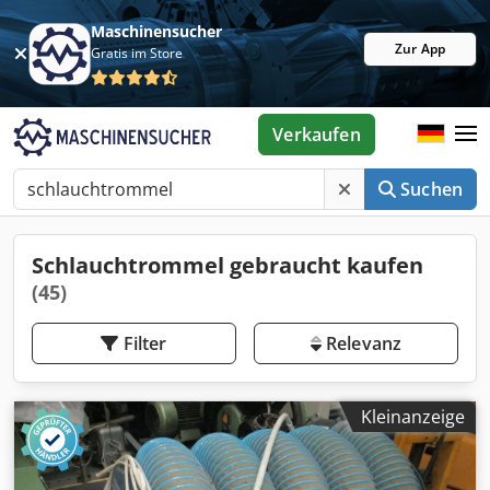
Maschinensucher
Zur App
Gratis im Store
Verkaufen
Suchen
Schlauchtrommel gebraucht kaufen
(45)
Filter
Relevanz
Kleinanzeige