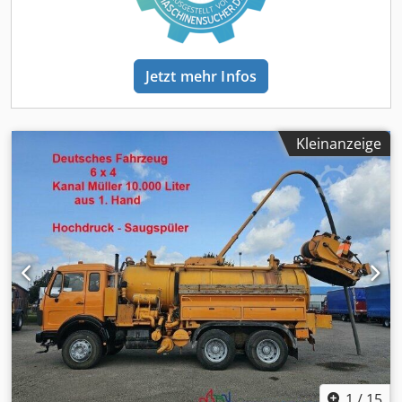
Dedpfx Adoy Ek Uporjkr Motorbremse: ? Reifengröße:
385/65R22.5 - 315/80R22.5 Profil % verbleibend: 50-60 %
Vorderachsfederung: Blattfedern Hinterachsfederung:
Blattfedern Radstand: 4.500 mm Werkzeugkasten: ?
Jetzt mehr Infos
Hydraulikanlage: ? Gesamtgewicht: 26.000 kg
Aufbauhersteller: Hvidtved Larsen Flexline 312 Tankinhalt:
12.000 L Hochdruckpumpe: Uraca KD 718G
Hochdruckleistung: 390 l/min 140 bar Betriebsstunden
Kleinanzeige
Hochdruckpumpe: 950 Schwenkbare Trommel: 1" - 200 m
Schlauchtrommel: 3/4 - 50 m / 1/2 - 60 m Vakuumpumpe:
CVS Vacustar W1600 Vakuumleistung: 26.667 l/min.
Betriebsstunden Vakuumpumpe: 500 Saugkassette: 5" mit
Hub und Doppelteleskop
1
/
15