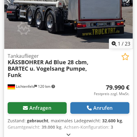
1
/
23
Tankauflieger
KÄSSBOHRER
Ad Blue 28 cbm,
BARTEC u. Vogelsang Pumpe,
Funk
79.990 €
Lichtenfels
120 km
Festpreis zzgl. MwSt.
Anfragen
Anrufen
Zustand:
gebraucht
, maximales Ladegewicht:
32.600 kg
,
Gesamtgewicht:
39.000 kg
, Achsen-Konfiguration:
3
Achsen
, Erstzulassung:
05/2022
, nächste Prüfung (TÜV):