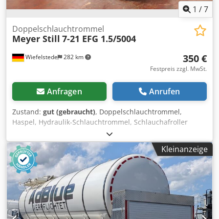
1
/
7
Doppelschlauchtrommel
Meyer Still
7-21 EFG 1.5/5004
350 €
Wiefelstede
282 km
Festpreis zzgl. MwSt.
Anfragen
Anrufen
Zustand:
gut (gebraucht)
, Doppelschlauchtrommel,
Haspel, Hydraulik-Schlauchtrommel, Schlauchafroller
Dksdpfx Astzrflodrsr -Hersteller: Hans H. Meyer,
Doppelschlauchtrommel aus Elektro-Stapler Still EFG
Kleinanzeige
1.5/5004 -Typ: 7-21 -Abmessungen: 280/200/H280 mm -
Gewicht: 9 kg