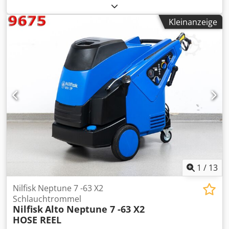
wird elketr. Aufgewickelt Dodjhptr Tjpfx Adrskr
Kleinanzeige
1
/
13
Nilfisk Neptune 7 -63 X2
Schlauchtrommel
Nilfisk
Alto Neptune 7 -63 X2
HOSE REEL