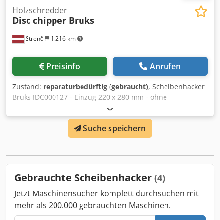
Holzschredder
Disc chipper Bruks
Strenči
1.216 km
Preisinfo
Anrufen
Zustand:
reparaturbedürftig (gebraucht)
, Scheibenhacker
Bruks IDC000127 - Einzug 220 x 280 mm - ohne
Elektromotor Dksdpfx Apovzw Tfeajr
Suche speichern
Gebrauchte Scheibenhacker
(4)
Jetzt Maschinensucher komplett durchsuchen mit
mehr als 200.000 gebrauchten Maschinen.