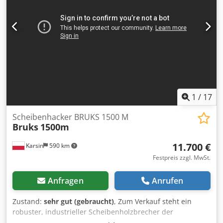
1
/
17
Scheibenhacker BRUKS 1500 M
Bruks
1500m
11.700 €
Karsin
590 km
Festpreis zzgl. MwSt.
Anfragen
Anrufen
Zustand:
sehr gut (gebraucht)
, Zum Verkauf steht ein
robuster, industrieller Scheibenholzbrecher der
renommierten schwedischen Marke BRUKS MEKANISKA AB