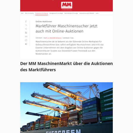
Hackschnitzel
Hackschnitzelsieb
Hewsaw
Holzhackmaschine
Holzkreissäge
Der MM MaschinenMarkt über die Auktionen
Schaber
des Marktführers
Scheibenschleifmaschine
Scheibensieb
Scheppach Abrichte
Scheppach Hobelmaschine
Scheuch