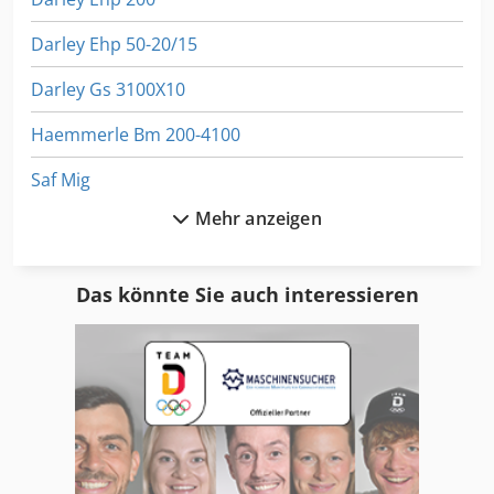
Darley Ehp 50-20/15
Darley Gs 3100X10
Haemmerle Bm 200-4100
Saf Mig
Mehr anzeigen
Safan Cncl-K 150-3100 Ts1
Safan Cncl-K 170-3100 Ts1
Das könnte Sie auch interessieren
Safan Cncs-B 110-3100
Safan Cncs-B 150-3100
Safan E Brake
Safan E-Brake 80-2550 Ts3