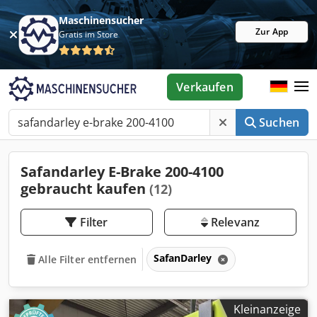
Maschinensucher
Zur App
Gratis im Store
Verkaufen
Suchen
Safandarley E-Brake 200-4100
gebraucht kaufen
(12)
Filter
Relevanz
SafanDarley
Alle Filter entfernen
Kleinanzeige