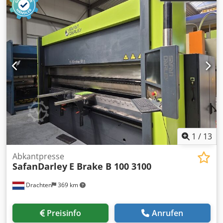
1
/
13
Abkantpresse
SafanDarley
E Brake B 100 3100
Drachten
369 km
Preisinfo
Anrufen