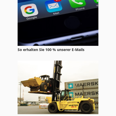
Safandarley Ht 310-16Ts
Safandarley Uck 150-4300
Safmig 340 Bl
So erhalten Sie 100 % unserer E-Mails