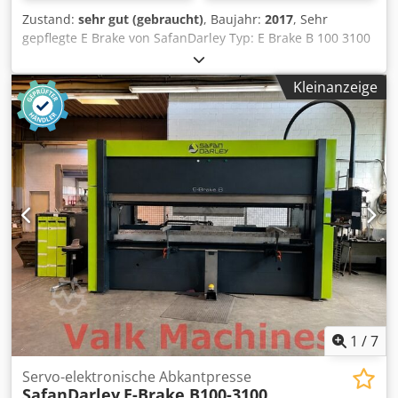
Zustand:
sehr gut (gebraucht)
, Baujahr:
2017
, Sehr
gepflegte E Brake von SafanDarley Typ: E Brake B 100 3100
Kapazität: 3100 x 100 Tonnen Y1, Y2, X, X1, R, Z1 und Z2
CNC-gesteuert Hydraulische Wila NS
Kleinanzeige
Oberwerkzeugklemmung Dwsdpfx Aozfphlog Rsa Inklusive
Werkzeugsatz
1
/
7
Servo-elektronische Abkantpresse
SafanDarley
E-Brake B100-3100