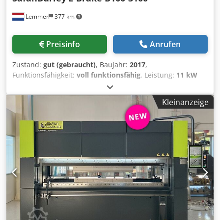
Lemmer
377 km
Preisinfo
Anrufen
Zustand:
gut (gebraucht)
, Baujahr:
2017
,
Funktionsfähigkeit:
voll funktionsfähig
, Leistung:
11 kW
(14,96 PS)
, Presskraft:
100 t
, Hub:
300 mm
,
Betriebsgeschwindigkeit:
10 mm/s
, Ausstattung:
CE-
Kleinanzeige
Kennzeichnung, Sicherheitslichtschranke
, Drückkraft: 100
Ton Biegelänge: 3100 mm Hinteranschlag: 550 mm
Hublänge: 300 mm Biegeschwindigkeit: 10 mm/sec
Komplett mit: - 2 Auflagearme - Integrierte Lichtschrank - 6
Achsen gesteuert Y1, Y2, X, R, Z1, Z2 - Schrank mit viele
Werkzeugen Dwjdpfxjzbvuls Ag Roa - Maschine
Betriebsanleitungen Ursprungsland: Niederlande
Motorleistung: 11 kW Maschine (L×B×H): 400 x 230 x 290
cm Maschinengewicht: 6350 kg