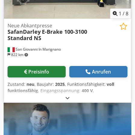
1
/
8
Neue Abkantpresse
SafanDarley
E-Brake 100-3100
Standard NS
San Giovanni In Marignano
822 km
Preisinfo
Anrufen
Zustand:
neu
, Baujahr:
2025
, Funktionsfähigkeit:
voll
funktionsfähig
, Eingangsspannung:
400 V
,
Eingangsfrequenz:
50 Hz
, Presskraft:
100 t
, Hub:
300 mm
,
Betriebsgeschwindigkeit:
75 mm/s
,
Rücklaufgeschwindigkeit:
75 mm/s
, Tischlänge:
3.060 mm
,
Tischhöhe:
930 mm
, Gesamtlänge:
4.350 mm
,
Gesamtbreite:
1.820 mm
, Gesamthöhe:
2.680 mm
,
Gesamtgewicht:
7.500 kg
, Ausstattung:
CE-Kennzeichnung,
Dokumentation/Handbuch, Sicherheitslichtschranke
,