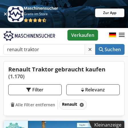
Maschinensucher
Zur App
Gratis im Store
Verkaufen
Suchen
Renault Traktor gebraucht kaufen
(1.170)
Filter
Relevanz
Renault
Alle Filter entfernen
Kleinanzeige