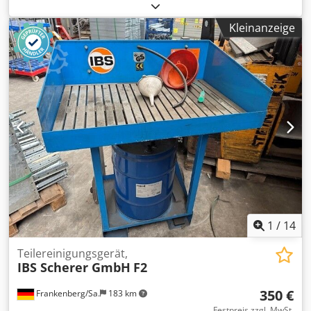
Hersteller: Zender, Ultraschall-Reinigungsbecken aus
Edelstahl mit Heizung, fahrbar -Beckeninnenmaß:
Kleinanzeige
2200/315/H280 mm -Temperaturregelbereich: 30 bis 110°C
-Arbeitstemperatur: max. 70°C Dkedpfx Apezn H Alohjr -
Ultraschallgenerator: Zhangjiagang Zhongnuo Typ JYD -
Einzelkomponenten: siehe Fotos -Abmessungen:
2530/315/H700 mm -Gewicht: 150 kg
1
/
14
Teilereinigungsgerät,
IBS Scherer GmbH
F2
350 €
Frankenberg/Sa.
183 km
Festpreis zzgl. MwSt.