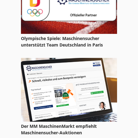
Kuehlmittelreinigungsanlage
Laserreinigungsanlage
Lösemittelreinigungsanlage
Olympische Spiele: Maschinensucher
Maschinenwasserwaage
unterstützt Team Deutschland in Paris
Reckermann
Reinecker
Reinigungsgerät
Reinigungszentrifuge
Reinstwasseranlage
Sandwaschanlage
Der MM MaschinenMarkt empfiehlt
Schleppschleifanlage
Maschinensucher-Auktionen