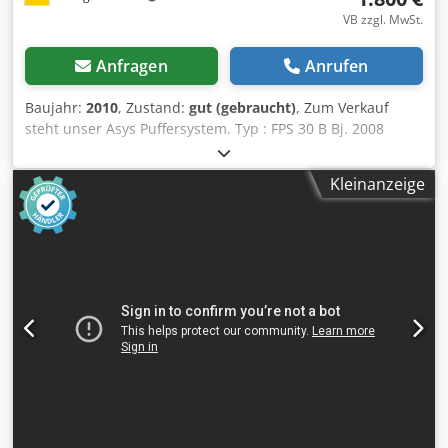
VB zzgl. MwSt.
Anfragen
Anrufen
Baujahr:
2010
, Zustand:
gut (gebraucht)
, Zum Verkauf
steht unser Asys Puffersystem. Typ : FPS 30 B Bj. 2008
Zustand : gut Sofort verfügbar Crodpfxsyylqzs Ah Ajf
Kleinanzeige