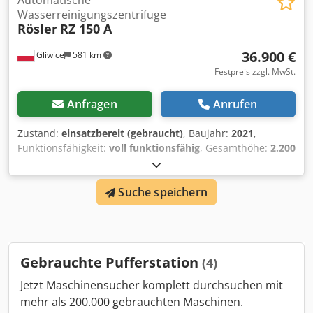
Automatische
Wasserreinigungszentrifuge
Rösler
RZ 150 A
36.900 €
Gliwice
581 km
Festpreis zzgl. MwSt.
Anfragen
Anrufen
Zustand:
einsatzbereit (gebraucht)
, Baujahr:
2021
,
Funktionsfähigkeit:
voll funktionsfähig
, Gesamthöhe:
2.200
mm
, Gesamtlänge:
1.700 mm
, Gesamtbreite:
1.100 mm
,
Drehzahl (max.):
2.650 U/min
, Leistung:
1,6 kW (2,18 PS)
,
Suche speichern
Wassertankkapazität:
100 l
, ROSLER RZ 150 A
Reinigungssystem – automatische Schlamm­entfernung
Zum Verkauf steht ein professionelles Reinigungssystem
RZ 150 A mit automatischer Schlammentfernung. Das
Gerät ist für den industriellen Einsatz konzipiert,
Gebrauchte Pufferstation
(4)
vollautomatisch und mit modernen Lösungen ausgestattet,
die Leistung und Langlebigkeit steigern. Wichtigste
Jetzt Maschinensucher komplett durchsuchen mit
technische Daten: • Abmessungen: 1700 x 1100 x 2200 mm
mehr als 200.000 gebrauchten Maschinen.
• Leistung: 1,6 kW • Rotordrehzahl: 2650 U/min • Rotor aus