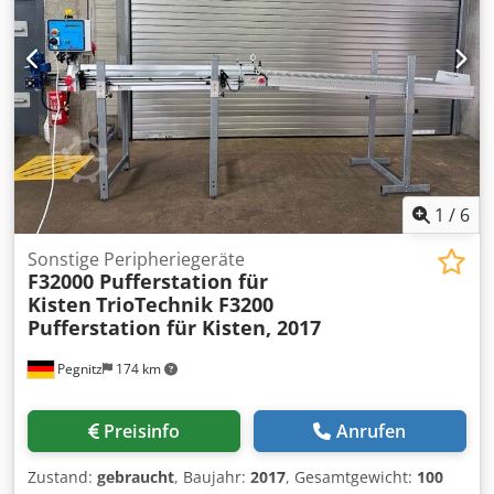
1
/
6
Sonstige Peripheriegeräte
F32000 Pufferstation für
Kisten
TrioTechnik F3200
Pufferstation für Kisten, 2017
Pegnitz
174 km
Preisinfo
Anrufen
Zustand:
gebraucht
, Baujahr:
2017
, Gesamtgewicht:
100