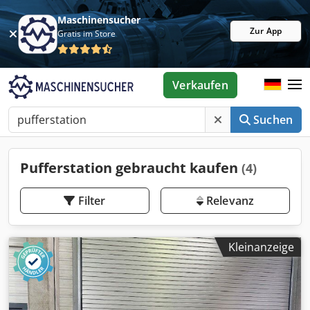
Maschinensucher
Zur App
Gratis im Store
Verkaufen
Suchen
Pufferstation gebraucht kaufen
(4)
Filter
Relevanz
Kleinanzeige