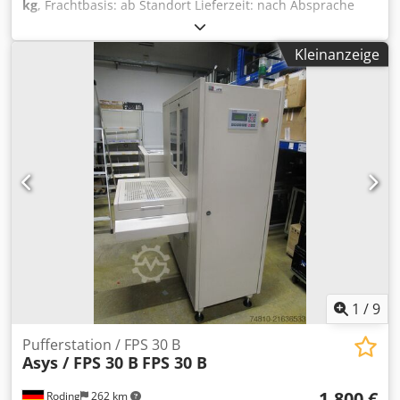
kg
, Frachtbasis: ab Standort Lieferzeit: nach Absprache
Zahlungsbedingung: 100% vor Übernahme der Maschine,
rein netto Hersteller: TrioTechnik Typ: F3200 Zustand:
Kleinanzeige
neuwertig ALLGEMEINE DATEN: -
Gesamtanschlussleistung: 0,18 kW Steuerung: TC-130-G
Bedienungsanleitung: DEU-ENG-ESP-FRA-ITA Sonstige
Ausrüstung: F3200 Pufferstation für Kisten, einstellbar!
Gesamtgewicht: 100 kg Gesamtgröße L x B x H: 350 x 70 x
110 cm Crsdpfx Aeux Sigeh Aof
1
/
9
Pufferstation / FPS 30 B
Asys / FPS 30 B
FPS 30 B
1.800 €
Roding
262 km