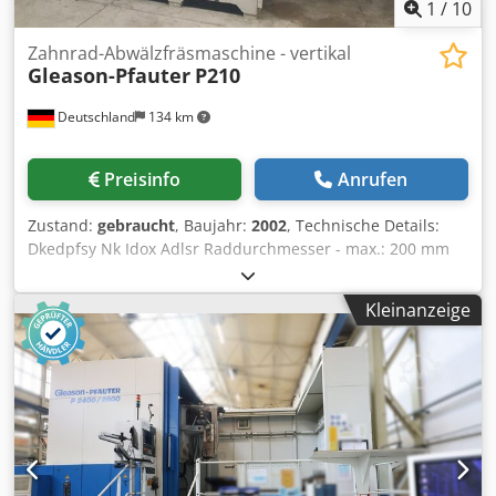
1
/
10
Zahnrad-Abwälzfräsmaschine - vertikal
Gleason-Pfauter
P210
Deutschland
134 km
Preisinfo
Anrufen
Zustand:
gebraucht
, Baujahr:
2002
, Technische Details:
Dkedpfsy Nk Idox Adlsr Raddurchmesser - max.: 200 mm
Radbreite: 250 mm Modul - max.: 3 Modul - min.: 0,5
Gesamtleistungsbedarf: 45 kW Maschinengewicht ca.: 6,5 t
Kleinanzeige
Raumbedarf ca.: 4,4 x 2,4 x 2,7 m