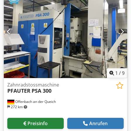
1
/
9
Zahnradstossmaschine
PFAUTER
PSA 300
Offenbach an der Queich
272 km
Preisinfo
Anrufen