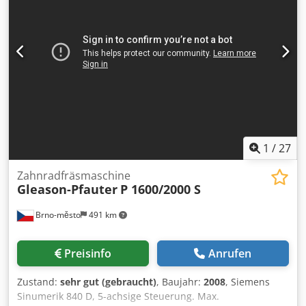
1
/
27
Zahnradfräsmaschine
Gleason-Pfauter
P 1600/2000 S
Brno-město
491 km
Preisinfo
Anrufen
Zustand:
sehr gut (gebraucht)
, Baujahr:
2008
, Siemens
Sinumerik 840 D, 5-achsige Steuerung. Max.