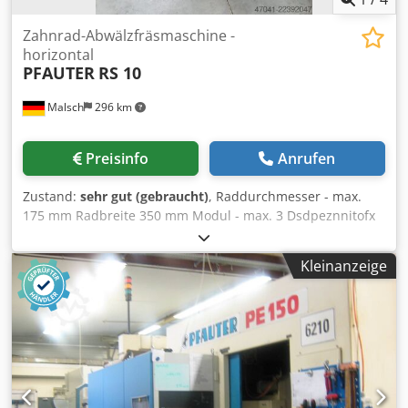
Zahnrad-Abwälzfräsmaschine -
horizontal
PFAUTER
RS 10
Malsch
296 km
Preisinfo
Anrufen
Zustand:
sehr gut (gebraucht)
, Raddurchmesser - max.
175 mm Radbreite 350 mm Modul - max. 3 Dsdpeznnitofx
Adlskr Modul - min. 0,5 Maschinengewicht ca. 0,9 t
Raumbedarf ca. 1,2 x 0,8 x 1,4 m
Kleinanzeige