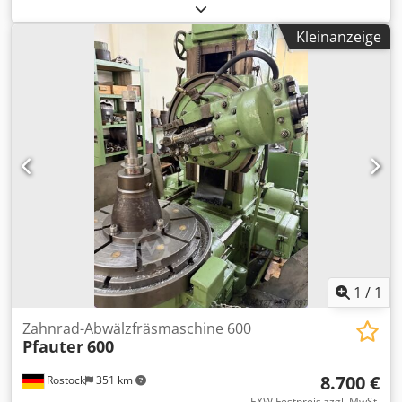
Raddurchmesser: 2000 mm Radbreite: 700 mm Djdpfx
Adjza Egbolekr Maschinengewicht: 35.000 kg Platzbedarf
Kleinanzeige
ca. 6,9 x 8,4 x 3,7 m
1
/
1
Zahnrad-Abwälzfräsmaschine 600
Pfauter
600
8.700 €
Rostock
351 km
EXW Festpreis zzgl. MwSt.