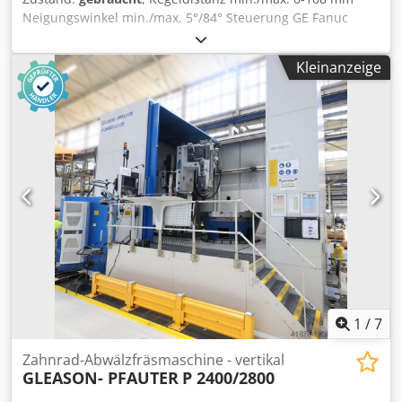
Niedrigste Messerkopfposition über Tisch: 450 mm
Neigungswinkel min./max. 5°/84° Steuerung GE Fanuc
Tischdurchmesser: 800 mm Durchmesser der
Series 0-GC Teilkreisdurchmesser (1:1 Verhältnis) 152 mm
Tischbohrung: 245 mm Tiefe der Tischbohrung: 875 mm
Teilkreisdurchmesser (10:1 Verhältnis) 216 mm
Max. Tischdrehzahl: 15 min⁻¹ Max. Tischbelastung: 10.000
Kleinanzeige
Durchmesserabstand (feinster/gröbster) 1.3/8.5 Mod.
kg Maschinenabmessungen: Breite A: 5.800 mm Länge B:
Kopffläche Zahnrad max. 35 mm Djdpfeyh Rmmsx Adlokr
6.900 mm Höhe C: 4.700 mm Maschinengewicht: 22.000 kg
Messerspindel - Drehzahlbereich 41-121 U/min
Zu den Werten der aktuellen KLINGELNBERG-
Arbeitsspindeldrehzahlbereich 0-33.33 U/min Gewicht
Messprotokolle der Verzahnungen VOR dem
9025 kg Raumbedarf ca. 2707 x 2720 x 2200 mmxmmxmm
Schleifprozess: "Teilung und Flankenlinie unauffällig. Im
Ausstattung/Zubehör: - 18 Sätze Messer - Späneförderer -
Profil ist auf einer Messung eine grenzwertige bzw. leicht
Technische Dokumetation
außerhalb der Toleranz liegende fHα-Abweichung
erkennbar. Bitte prüfen, ob dieser Wert nach Zeichnung /
Kundenfreigabe zulässig ist oder ob eine Korrektur bzw.
Nacharbeit erforderlich ist. Die Zahnräder wurden so stets
an die RZ 1000 REISHAUER weitergereicht und
dementsprechend geschliffen. Eine Überholung der C-
Achse wird trotzdem empfohlen. Hier liegt ein
1
/
7
Kostenvoranschlag von GLEASON PFAUTER LUDWIGSBURG
vor. Kostenpunkt 10 tsd. EUR"
Zahnrad-Abwälzfräsmaschine - vertikal
GLEASON- PFAUTER
P 2400/2800