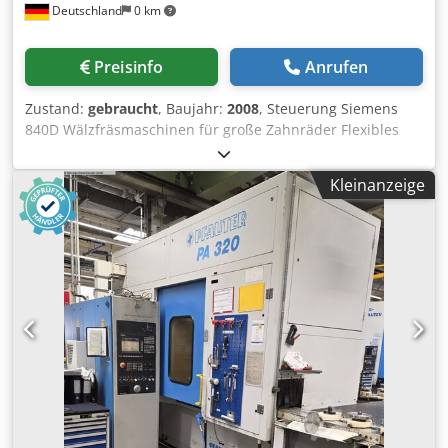
Deutschland
0 km
Preisinfo
Anrufen
Zustand:
gebraucht
, Baujahr:
2008
, Steuerung Siemens
840D Wälzfräsmaschinen für große Zahnräder Flexibles
und universelles Wälzfräsen von Zahnrädern Große
Wälzfräsmaschinen von Gleason bieten maximale
Kleinanzeige
Produktivität für Schrupp- und Schlichtbearbeitungen von
Zylinderrädern für viele Branchen: Windkraftanlagen,
Industriegetriebe, Bergbau und Schiffbau,
Zahnradbearbeitung und viele mehr. Die Führungsbahnen
sind breit und verfügen über hydraulisch vorgespannte
Führungen, die in Kombination mit einer separaten
Linearführung und spielfreien Rollen verwendet werden.
Dies gewährleistet exakte Schlittenbewegungen bei jedem
Vorschub. Die Konstruktion des Arbeitstisches
gewährleistet optimale Bedingungen für die Aufnahme
und Übertragung der Schnittkräfte auf die
Maschinenbasis. Der Einsatz hydrostatischer Tischlager in
Kombination mit dem bewährten spielfreien