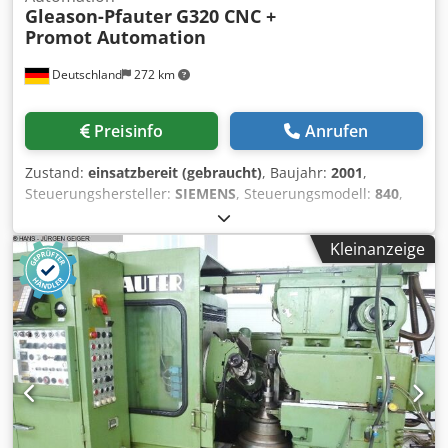
Gleason-Pfauter
G320 CNC +
Promot Automation
Deutschland
272 km
Preisinfo
Anrufen
Zustand:
einsatzbereit (gebraucht)
, Baujahr:
2001
,
Steuerungshersteller:
SIEMENS
, Steuerungsmodell:
840
,
Gesamtgewicht:
11.500 kg
, Anzahl der Achsen:
5
, Diese 5-
Achsen Gleason PFAUTER G320 CNC + Promot Automation
Kleinanzeige
wurde 2001 hergestellt. Sie verfügt über eine Siemens 840-
Steuerung, einen maximalen Werkstückdurchmesser von
380 mm und einen Modulbereich von 0,5-7,0. Das System
umfasst ein Promot Automation-Handling, ein
Robotersystem und ein Kühlbandsystem. Wenn Sie auf der
Suche nach einer hochwertigen Zahnradschleifmaschine
sind, sollten Sie die Gleason PFAUTER G320 CNC-Maschine
in Betracht ziehen, die wir zum Verkauf anbieten.
Kontaktieren Sie uns für weitere Informationen über diese
Maschine. • Bedienfeld: im Lieferumfang enthalten •