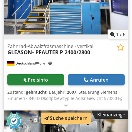
1
/
6
Zahnrad-Abwälzfräsmaschine - vertikal
GLEASON- PFAUTER
P 2400/2800
Deutschland
0 km
Preisinfo
Anrufen
Zustand:
gebraucht
, Baujahr:
2007
, Steuerung Siemens
Sinumerik 840 D Dkodpfxewzyp Ie Adlsr Gewicht 57.000 kg
Betriebsspannung 400 V Gleason-PFAUTER-CNC-
Wälzfräsmaschine P 2400/2800 zum Verzahnen von
Kleinanzeige
Zylinder- und Schneckenrädern sowie allen anderen am
Suche speichern
zylindrischen Werkstückumfang regelmäßig auftretenden
wälzbaren Profilen und Formen. Große Wälzfräsmaschinen