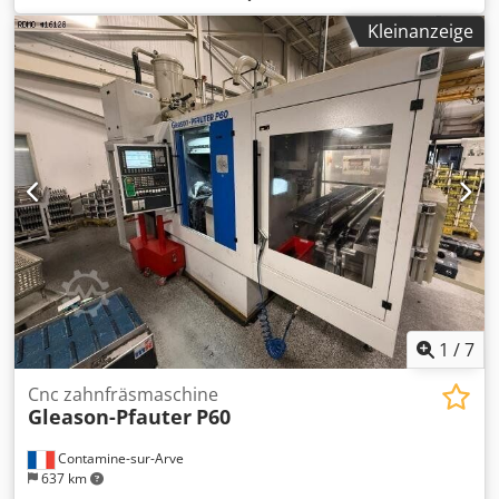
achsige Bewegung : 320 [mm] - Innenfräskopf
Kleinanzeige
Orientierung : -45 / + 115 [°] - Max. Wälzfräser
Durchmesser : 118 [mm] - Max. zugeschnittene Länge vom
Wälzfräser : 180 [mm] - Max. Fräser Bewegung (Shifting) :
160 [mm] - Max. Geschwindigkeit der Stückhalter Spindel :
3000 [U/mm] - Min/Max. Abstand zwischen Achsen :
10/100 [mm] - Innenfräskopf Motor Leistung : 14 [kW] -
Wälzfräser Geschwindigkeit : 50-12000 [U/mm] - Gewicht :
5000 [kg] Dedpfx Adex Ed A Rslskr ZUBEHÖR - Siemens
840D Steuerung - Kühlmitteltank - Späneförderer
1
/
7
Cnc zahnfräsmaschine
Gleason-Pfauter
P60
Contamine-sur-Arve
637 km