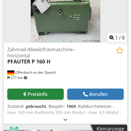
1
/
8
Zahnrad-Abwälzfräsmaschine -
horizontal
PFAUTER
P 160 H
Offenbach an der Queich
271 km
Preisinfo
Anrufen
Zustand:
gebraucht
, Baujahr:
1969
, Raddurchmesser -
max. 160 mm Radbreite 355 mm Modul - max. 4,5 Modul -
min. 0,5 Spitzenweite 450 mm Gesamtleistungsbedarf 11
kW Maschinengewicht ca. 3,8 t Raumbedarf ca. 2x17,1,6 m
Kleinanzeige
Raddurchmesser - max. 160,175 mm Radbreite 355 mm