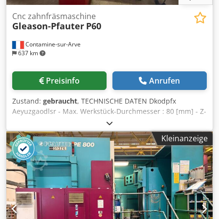
Cnc zahnfräsmaschine
Gleason-Pfauter
P60
Contamine-sur-Arve
637 km
Preisinfo
Anrufen
Zustand:
gebraucht
, TECHNISCHE DATEN Dkodpfx
Aeyuzgaodlsr - Max. Werkstück-Durchmesser : 80 [mm] - Z-
Verfahrweg : 220 [mm] - Max. Modul : 2.5 - Max. Drehzahl
der Werkstückhalterspindel : 3000 [Upm] - Max.
Kleinanzeige
Abmessungen des Wälzfräsers (Durchmesser × Länge) :
118 X 120 [mm] - Drehzahl der Fräserspindel : 200-5000
[Upm] - Schaltweg : 140 [mm] - Winkelverfahrwege des
Fräskopfes : -45/+115 [Grad] - Platzbedarf : 2700/2180
[mm] - Maschinenhöhe : 2310 [mm] - Maschinengewicht :
4800 [kg] ZUBEHÖR - Steuerung : Siemens 840D PowerLine
- Lademanipulator