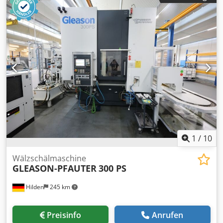
Modul - max. 4,5 Spindelbohrung 75 mm Spitzenweite 410
mm Zähnezahl - min. 2, 3 Fräser Durchmesser max. 115
mm Fräserlänge max. 105 mm Achsabstand zwischen
Fräser und Werkstück - max. 138 mm Achsabstand
zwischen Fräser und Werkstück - min. 30 mm Fräskopf -
schwenkbar 120 ° Fräserdrehzahlen 70 - 400 U/min
Axialvorschübe 0,25 - 4,0 mm/U Radialvorschübe 0,09 - 1,5
mm/U Gesamtleistungsbedarf ca. 9,5 kW
Maschinengewicht ca. 3,5 t Raumbedarf ca.
1730x1400x1440 mm Ausstattung/Zubehör: - Wechselräder
Dedpfx Adsvz Ec Isljkr - Fräsdorne - Spannmittel Dra8M7 -
Dokumentation
1
/
10
Wälzschälmaschine
GLEASON-PFAUTER
300 PS
Hilden
245 km
Preisinfo
Anrufen