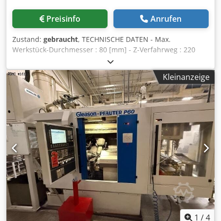
Preisinfo
Anrufen
Zustand:
gebraucht
, TECHNISCHE DATEN - Max.
Werkstück-Durchmesser : 80 [mm] - Z-Verfahrweg : 220
[mm] - Max. Modul : 2.5 - Max. Drehzahl der
Werkstückhalterspindel : 3000 [Upm] - Max. Abmessungen
Kleinanzeige
des Wälzfräsers (Durchmesser × Länge) : 118 X 120 [mm] -
Drehzahl der Fräserspindel : 200-5000 [Upm]
Djdpeyuzggsfx Adlekr - Schaltweg : 140 [mm] -
Winkelverfahrwege des Fräskopfes : -45/+115 [Grad] -
Platzbedarf : 2700/2180 [mm] - Maschinenhöhe : 2310
[mm] - Maschinengewicht : 4800 [kg] ZUBEHÖR -
Steuerung : Siemens 840D PowerLine - Lademanipulator
1
/
4