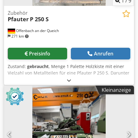
1
/
9
Zubehör
Pfauter
P 250 S
Offenbach an der Queich
271 km
Preisinfo
Anrufen
Zustand:
gebraucht
, Menge 1 Palette Holzkiste mit einer
Vielzahl von Metallteilen für eine Pfauter P 250 S. Darunter
sind: -> Div. Wechselräder -> Wellen + Bolzen Dkjdjzgid
Ajpfx Adler -> Buchsen + Abstandsringe -> Passscheiben +
Kleinanzeige
Klemmstücke -> Spann-/ Klemmwellen -> Schrauben ->
Ritzel -> Distanz-/Spannband -> Zentrierspitzen ->
Räumnadeln + Abstechmesser + Formwerkzeuge Komplett-
Paket-Preis