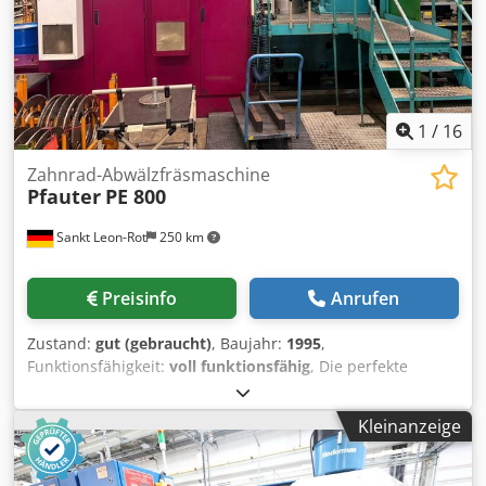
1
/
16
Zahnrad-Abwälzfräsmaschine
Pfauter
PE 800
Sankt Leon-Rot
250 km
Preisinfo
Anrufen
Zustand:
gut (gebraucht)
, Baujahr:
1995
,
Funktionsfähigkeit:
voll funktionsfähig
, Die perfekte
Retrofit Maschine! Mechanisch in einem sagenhaften
Zustand! Diese Maschine ist noch bis zum 12.05.2026
Kleinanzeige
unter Strom zu besichtigen und wird dann aus
Platzgründen demontiert. Bitte entnehmen Sie anbei im
Anhang zum Download die aktuellen KLINGELNBERG