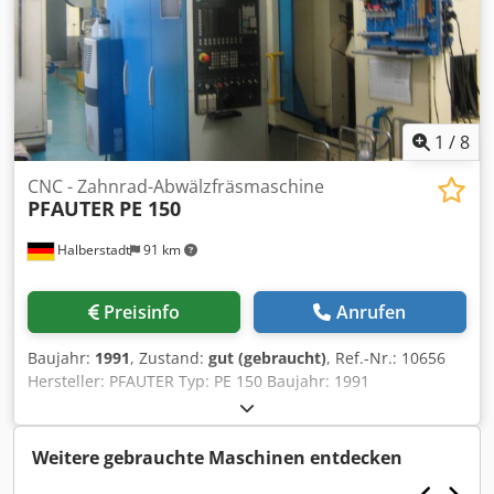
1
/
8
CNC - Zahnrad-Abwälzfräsmaschine
PFAUTER
PE 150
Halberstadt
91 km
Preisinfo
Anrufen
Baujahr:
1991
, Zustand:
gut (gebraucht)
, Ref.-Nr.: 10656
Hersteller: PFAUTER Typ: PE 150 Baujahr: 1991
Steuerungsart: CNC Steuerung: Sinumerik 840 Lagerort:
Halberstadt Ursprungsland: Germany Drehzahl: 150 - 600
U/min Werkzeugaufnahme: SK 40 Maschinenlänge: 4700
Weitere gebrauchte Maschinen entdecken
mm Maschinenbreite: 3600 mm Maschinenhöhe: 2800 mm