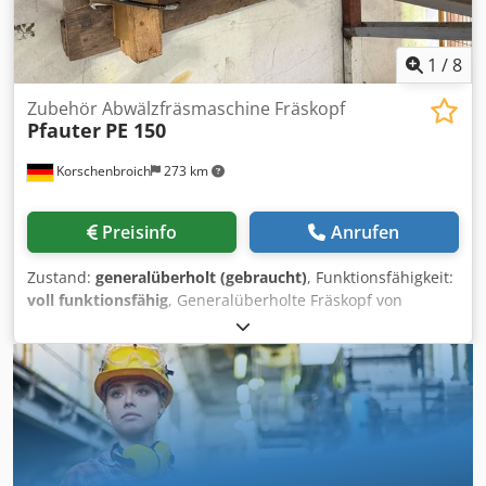
1
/
8
Zubehör Abwälzfräsmaschine Fräskopf
Pfauter
PE 150
Korschenbroich
273 km
Preisinfo
Anrufen
Zustand:
generalüberholt (gebraucht)
, Funktionsfähigkeit:
voll funktionsfähig
, Generalüberholte Fräskopf von
Pfauter PE150 Dkedpfxjzr Hc To Adljr