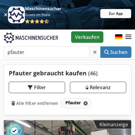
Maschinensucher
Zur App
Gratis im Store
Verkaufen
Suchen
Pfauter gebraucht kaufen
(46)
Filter
Relevanz
Pfauter
Alle Filter entfernen
Kleinanzeige