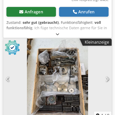
Anfragen
Anrufen
Zustand:
sehr gut (gebraucht)
, Funktionsfähigkeit:
voll
funktionsfähig
, Ich füge technische Daten gerne für Sie in
Dokument ein. I would be happy to add technical data to
the document for you. Gear Hobbing Machine conventional
Kleinanzeige
Country of origin: Germany Technical specs Details max.
wheel diameter 600 mm gear width 250 mm max. module
8 total power requirement 2,2 kW weight of the machine
ca. 2000 kg dimensions of the machine ca. 2500 x 1600 x
1900 mm cutter diameter max. 250 - 285 mm clamping
table diameter 460 mm table hole 70 mm accessories:
diverse Control unit conventional Additional information
Dedezmqalspfx Adlokr Documents I would be happy to add
technical data to the document for you. I would be happy
to add technical data to the document for you. Gear
Hobbing Machine