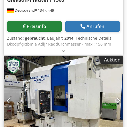
Deutschland
134 km
Preisinfo
Anrufen
Zustand:
gebraucht
, Baujahr:
2014
, Technische Details:
Dkodpfxjxtbmie Adljr Raddurchmesser - max.: 150 mm
Radbreite: 350 mm Modul - max.: 4
Gesamtleistungsbedarf: 48 kW Maschinengewicht ca.: 13 t
Auktion
Raumbedarf ca.: 4,88 x 4,40 x 3,56 m Spindeldrehzahlen:
100-1000 U/min Ein- und Auslaufkettenband, mit
Werkzeughaltern, Späneförderer, Hydraulikaggregat und
Klimaanlage *