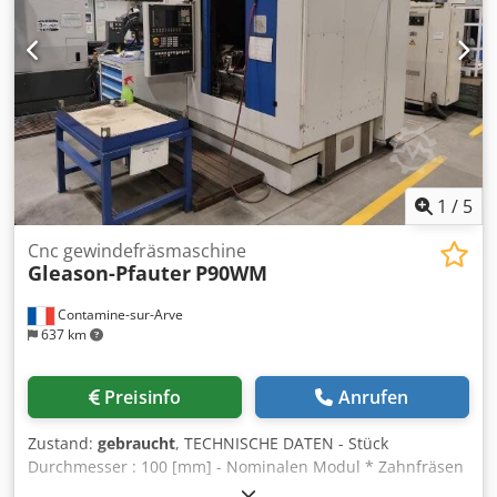
MASCHINEN-DETAILS Steuerungsmodell: Siemens 840D
Gesamtleistungsbedarf: 48 kVA Abmessungen & Gewicht
Raumbedarf (L x B x H): 4.700 x 3.000 x 3.300 m
Maschinengewicht ca.: 11,5 t AUSSTATTUNG Gegenhalter
mit Spitze Späneförderer Hydraulisch betätigter
Gegenhalterarm und Linearführungen
1
/
5
Cnc gewindefräsmaschine
Gleason-Pfauter
P90WM
Contamine-sur-Arve
637 km
Preisinfo
Anrufen
Zustand:
gebraucht
, TECHNISCHE DATEN - Stück
Durchmesser : 100 [mm] - Nominalen Modul * Zahnfräsen
: ugf. 3.0 [mm] * Schnecke Fräsen : ugf. 5.0 [mm] - Max.