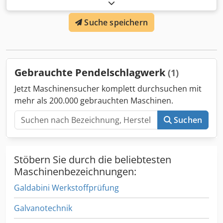
Pendelschlagwerk mit motorischem Hammerhub und
Schutzeinhausung. - Prüfeinrichtung für Prüfungen nach
Suche speichern
CHARPY ISO148 (EN10045) - potentielle Energie: 300 Joule -
Alternative Modelle: 150 / 300 / 450 / 600 / 750 J. -
Fundament erforderlich Lieferung inkl. Montage und
DAkkS-Kalibrierung Gewährleistung 24 Monate -
verschiedene Ausstattungsvarianten - siehe Fotos
Gebrauchte Pendelschlagwerk
(1)
Dkjdeptcwjpfx Ai Ujr
Jetzt Maschinensucher komplett durchsuchen mit
mehr als 200.000 gebrauchten Maschinen.
Suchen
Stöbern Sie durch die beliebtesten
Maschinenbezeichnungen:
Galdabini Werkstoffprüfung
Galvanotechnik