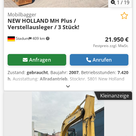
1
/
19
Mobilbagger
NEW HOLLAND
MH Plus /
Verstellausleger / 3 Stück!
21.950 €
Stadum
409 km
Festpreis zzgl. MwSt.
Anfragen
Anrufen
Zustand:
gebraucht
, Baujahr:
2007
, Betriebsstunden:
7.420
h
, Ausstattung:
Allradantrieb
, Stocknr. 5801 New Holland
MH Plus Mobilbagger mit Verstellausleger ----* Hersteller:
New Holland * Typ: MH Plus * Baujahr: 07 * Farbe: Gelb *
Kleinanzeige
geschlossene Kabine * kW/PS: 105 kW / 143 PS * Reifen:
10.00 - / Zwillingsbereift * abgelesene Betriebsstunden: ca.
7.4 Stunden * Verstellausleger * Greifer * 270 Grad
Kamera * Rundumleuchte * maximal km/h *
Hydraulikkreis für Greifer * Arbeitsscheinwerfer vorne am
Kabinendach * 270 Liter Dieseltan * 140 Liter