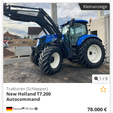
Kleinanzeige
1
/
9
Traktoren (Schlepper)
New Holland
T7.200
Autocommand
78.000 €
Kassel
69 km