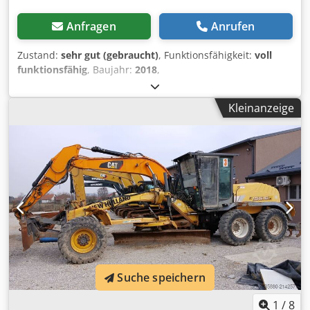
Anfragen
Anrufen
Zustand:
sehr gut (gebraucht)
, Funktionsfähigkeit:
voll
funktionsfähig
, Baujahr:
2018
,
Maschinen-/Fahrzeugnummer:
T7-165S
, Marke New
Holland T7.165S Modelle Typ Ackerschlepper Baujahr 2018
Kleinanzeige
Perfekter Zustand Leistung 165 PS Anzahl RM 4 RM
Stundenzahl 4300 h Getriebetyp Halbautomatisches
Getriebe Broadcast-Name EMPFOHLENER BEREICH
Klimaanlage Ja AV-Geräte Rel PdF AV-Ausrüstung Vordere
Aufhängungsbrücke Ja Dedowq A Apopfx Aayskr
Hängekabine Ja Anzahl der Verteiler 4 Verteil. Vordermaße
540/65R28 Hintere Dimension 650/65R38 Vorderer
Verschleiß (%) 70 % Verschleiß Heckverschleiß (%) 70%
Verschleiß (AR)
Suche speichern
1
/
8