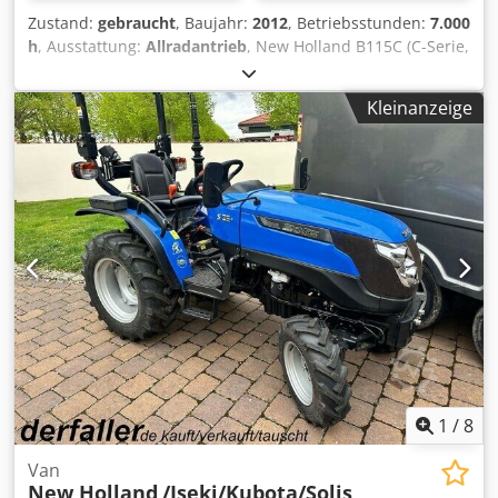
Zustand:
gebraucht
, Baujahr:
2012
, Betriebsstunden:
7.000
h
, Ausstattung:
Allradantrieb
, New Holland B115C (C-Serie,
ca. Baujahr 2012 ) 110 PS Dedpjxnvlvefx Aayjkr Sehr guter
Zustand ca 7000,-
Kleinanzeige
1
/
8
Van
New Holland
/Iseki/Kubota/Solis