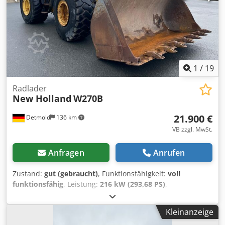
1
/
19
Radlader
New Holland
W270B
21.900 €
Detmold
136 km
VB zzgl. MwSt.
Anfragen
Anrufen
Zustand:
gut (gebraucht)
, Funktionsfähigkeit:
voll
funktionsfähig
, Leistung:
216 kW (293,68 PS)
,
Kraftstofftyp:
Diesel
, Gesamtgewicht:
24.000 kg
, Baujahr:
2008
, Betriebsstunden:
9.800 h
, Ausstattung:
Kleinanzeige
Allradantrieb, Kabine
, New Holland W270B Radlader, BJ