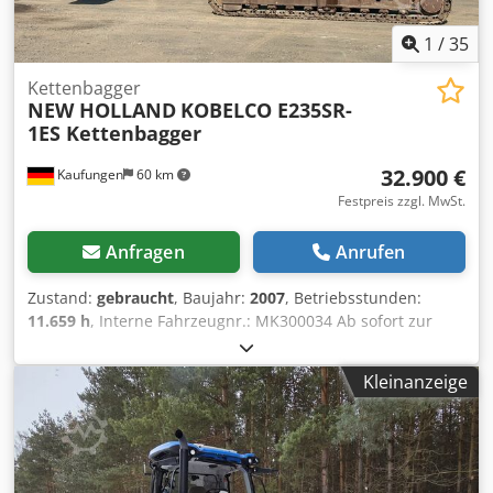
1
/
35
Kettenbagger
NEW HOLLAND
KOBELCO E235SR-
1ES Kettenbagger
32.900 €
Kaufungen
60 km
Festpreis zzgl. MwSt.
Anfragen
Anrufen
Zustand:
gebraucht
, Baujahr:
2007
, Betriebsstunden:
11.659 h
, Interne Fahrzeugnr.: MK300034 Ab sofort zur
Verfügung auf unserem Hof in Kaufungen Mehr INFO
unter: * Golec Nutzfahrzeuge GmbH (Deutsch, English,
Kleinanzeige
Bulgarisch, Russisch) * Viktoria Sologubova (Polnisch,
Russisch, Ukrainisch, English) Irrtümer vorbehalten
Gerne nehmen wir Ihr gebrauchtes Fahrzeug in Zahlung.
Finanzierung direkt bei uns im Hause möglich. GOLEC
NUTZFAHRZEUGE GMBH Wir sprechen: Deutsch, English,