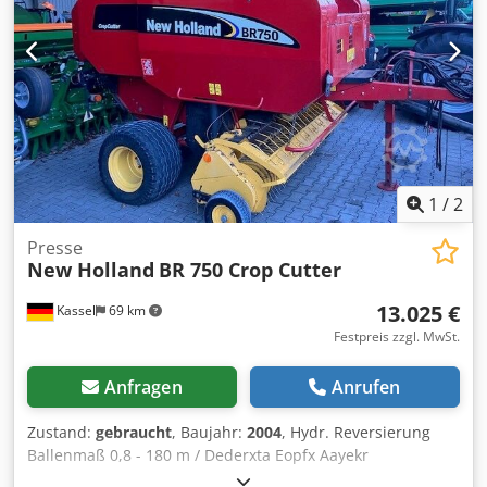
1
/
2
Presse
New Holland
BR 750 Crop Cutter
13.025 €
Kassel
69 km
Festpreis zzgl. MwSt.
Anfragen
Anrufen
Zustand:
gebraucht
, Baujahr:
2004
, Hydr. Reversierung
Ballenmaß 0,8 - 180 m / Dederxta Eopfx Aayekr