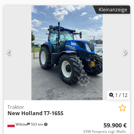
ESPANOL
Kleinanzeige
1
/
12
Traktor
New Holland
T7-165S
59.900 €
Wilków
503 km
EXW Festpreis zzgl. MwSt.