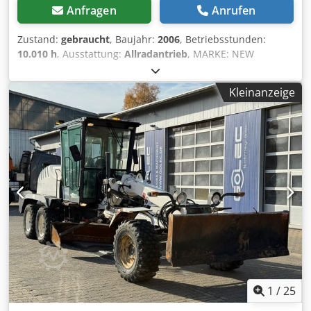
Anfragen
Anrufen
Zustand:
gebraucht
, Baujahr:
2006
, Betriebsstunden:
10.010 h
, Ausstattung:
Allradantrieb
, MARKE: NEW
HOLLAND KOBELCO TYP: E135SR-1E BAUJAHR: 2006 CE-
KENNZEICHNUNG: JA BETRIEBSSTUNDEN: 10.010 STUNDEN
Kleinanzeige
BEREIFUNG/UNTERWAGEN: 60% LEISTUNG: 63 KW MOTOR:
ISUZU BB-4BG GEWICHT: 14.100 KG OPTIONEN: 14.100 KG
MASCHINE HYDRAULISCHER SCHNELLWECHSLER
KLIMAANLAGE HAMMERLEITUNG SORTIERFUNKTION
GUTER ZUSTAND Preis ist zzgl. MwSt. KORENBLIK
MACHINERY BV. VEENWEG 56 7336AG APELDOORN
NIEDERLANDE Dodpfeyzliyex Aayokr USTID:
NL864089764B01
1
/
25