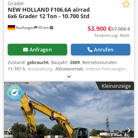
Grader
NEW HOLLAND
F106.6A alrrad
6x6 Grader 12 Ton - 10.700 Std
53.900 €
Kaufungen
60 km
57.900 €
Festpreis zzgl. MwSt.
Anfragen
Anrufen
Zustand:
gebraucht
, Baujahr:
2009
, Betriebsstunden:
11.707 h
, Ausstattung:
Allradantrieb
, Interne Fahrzeugnr.:
G300381 Ab sofort verfügbar auf unserem Hof in
Kaufungen. Mehr INFO unter: ? Luis Lucena ? Viktoria
Kleinanzeige
Sologubova Deutsch New Holland F106.6A 6x6 Allrad-
Grader | ca. 12 Tonnen | Baujahr 2009 Zum Verkauf steht
ein gebrauchter New Holland F106.6A Grader aus dem
Baujahr 2009. Die Maschine verfügt über einen 6x6-
Allradantrieb und ein Einsatzgewicht von rund 12 Tonnen.
Der Grader eignet sich ideal für den Straßen- und
Wegebau, die Flächenplanierung sowie für Erdbewegungs-
und Instandhaltungsarbeiten. Technische Daten: *