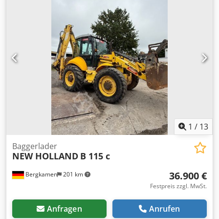
2008 mit ca.9.800h Betriebsstunden, sauberer Zustand,
sofort einsatzbereit, zul.Gesamtgewicht 24.000kg,
Transport und Lieferung möglich, Standort bei Lübeck,
Besichtigung jederzeit möglich. Djdpfxszbuqle Aayskr
1
/
13
Baggerlader
NEW HOLLAND
B 115 c
36.900 €
Bergkamen
201 km
Festpreis zzgl. MwSt.
Anfragen
Anrufen