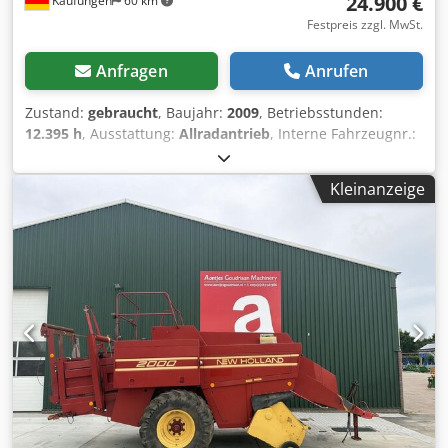
24.900 €
Kaufungen
60 km
Festpreis zzgl. MwSt.
Anfragen
Anrufen
Zustand:
gebraucht
, Baujahr:
2009
, Betriebsstunden:
12.395 h
, Ausstattung:
Allradantrieb
, Interne Fahrzeugnr.:
G400017 Ab sofort zur Verfügung auf unserem Hof in
Kaufungen Mehr INFO unter: * Golec Nutzfahrzeuge
Kleinanzeige
GmbH (Deutsch, English, Bulgarisch, Russisch) Dodpfxsyvm
Awo Aayskr * Viktoria Sologubova (Polnisch, Russisch,
Ukrainisch, English) Betriebsstunden 12.395 Klimaanlage
Schnellwechsler Lehnhoff MS08 Gewicht 8.590 Kg
Räumschild Motor Isuzu Tieflöffel 400 mm Schneide
Tieflöffel 900 mm Schneide Greifer 600 mm Irrtümer
vorbehalten Gerne nehmen wir Ihr gebrauchtes Fahrzeug
in Zahlung. Finanzierung direkt bei uns im Hause möglich.
GOLEC NUTZFAHRZEUGE GMBH Wir sprechen: Deutsch,
English, Spanish, Polnisch, Ukrainisch, Russisch,
Bulgarisch. ----.