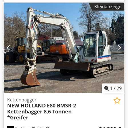
Betriebsstunden. Dkodpfsyl S S Usx Aayjr
Kleinanzeige
1
/
29
Kettenbagger
NEW HOLLAND
E80 BMSR-2
Kettenbagger 8,6 Tonnen
*Greifer