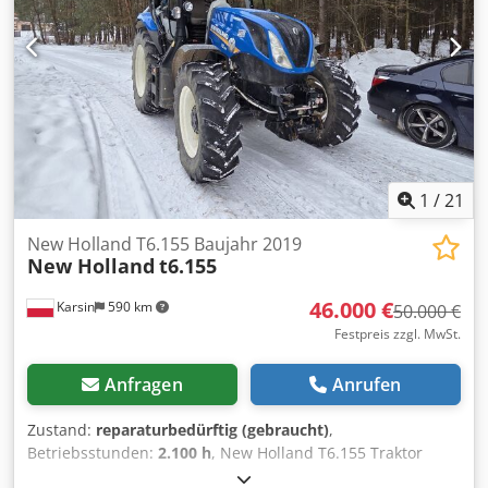
Spanish, Polnisch, Ukrainisch, Russisch, Bulgarisch.
Dkodpsyzk Iusfx Aayer ----.
1
/
21
New Holland T6.155 Baujahr 2019
New Holland
t6.155
46.000 €
Karsin
590 km
50.000 €
Festpreis zzgl. MwSt.
Anfragen
Anrufen
Zustand:
reparaturbedürftig (gebraucht)
,
Betriebsstunden:
2.100 h
, New Holland T6.155 Traktor
nach Überschlag. Startet, fahrbereit, 2100