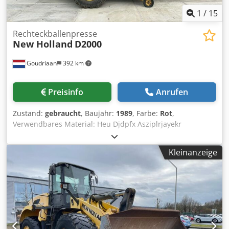
1
/
15
Rechteckballenpresse
New Holland
D2000
Goudriaan
392 km
Preisinfo
Anrufen
Zustand:
gebraucht
, Baujahr:
1989
, Farbe:
Rot
,
Verwendbares Material: Heu Djdpfx Asziplrjayekr
Kleinanzeige