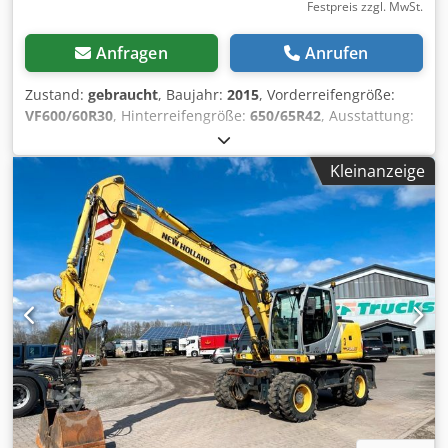
Festpreis zzgl. MwSt.
Anfragen
Anrufen
Zustand:
gebraucht
, Baujahr:
2015
, Vorderreifengröße:
VF600/60R30
, Hinterreifengröße:
650/65R42
, Ausstattung:
Druckluftbremse, Frontlader, Frontzapfwelle
, Frontlader
Alö Quicke Michelin Bereifung / Djdpotncb Iofx Aayskr
Kleinanzeige