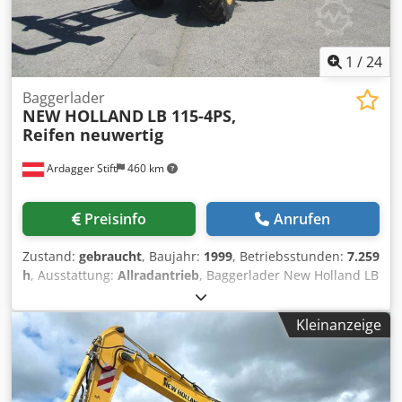
1
/
24
Baggerlader
NEW HOLLAND
LB 115-4PS,
Reifen neuwertig
Ardagger Stift
460 km
Preisinfo
Anrufen
Zustand:
gebraucht
, Baujahr:
1999
, Betriebsstunden:
7.259
h
, Ausstattung:
Allradantrieb
, Baggerlader New Holland LB
115 4PS, mit Hundelenkung (Hundegang), Reifen
neuwertig, Bagger hat österreichische Papiere,
Kleinanzeige
Eigengewicht: 8.300 kg, FgNr. 031015705, Kontakt: Ivelina
Redl (Russisch, Bulgarisch, Serbisch, Englisch, Deutsch)
TelNr. , Irrtum und Zwischenverkauf vorbehalten! Achtung:
Unser Büro ist von 01.08.2026 bis 16.08.2026 wegen