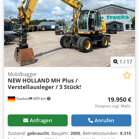
Betriebsurlaub geschlossen. Ab Montag, 17.08.2026 sind
wir wieder für Sie erreichbar! Dkodpfezp Sy Ejx Aayer
1
/
17
Mobilbagger
NEW HOLLAND
MH Plus /
Verstellausleger / 3 Stück!
19.950 €
Stadum
409 km
Festpreis zzgl. MwSt.
Anfragen
Anrufen
Zustand:
gebraucht
, Baujahr:
2005
, Betriebsstunden:
8.315