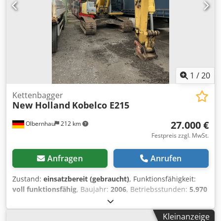
Hydrauliktank Hinweis auf mögliche Fehler in der Anzeige:
Trotz sorgfältiger Erstellung der Anzeige können sich im
Text oder den Angaben vereinzelt Fehler eingeschlichen
haben. Wir übernehmen keine Haftung für Irrtümer,
Änderungen oder Zwischenverkäufe. Alle Informationen
sind ohne Gewähr. Bitte Dkedpjy Sragofx Aayjr
kontaktieren Sie uns, um Details zu überprüfen oder
weitere Fragen zu klären.
1
/
20
Kettenbagger
New Holland
Kobelco E215
27.000 €
Olbernhau
212 km
Festpreis zzgl. MwSt.
Anfragen
Anrufen
Zustand:
einsatzbereit (gebraucht)
, Funktionsfähigkeit:
voll funktionsfähig
, Baujahr:
2006
, Betriebsstunden:
5.970
h
, Maschinen-/Fahrzeugnummer:
N6LA5823
, Ausstattung:
Hammerhydraulik, Kabine, Klimaanlage, UVV
, inklusive
Kleinanzeige
Wechsler MH-MS21 - Hammerverrohrung - Tief- und