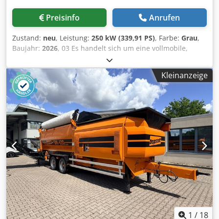
Preisinfo
Anrufen
Zustand:
neu
, Leistung:
250 kW (339,91 PS)
, Farbe:
Grau
,
Baujahr:
2026
, 03 Es handelt sich um eine vollmobile,
tragbare Steinbrech- und Siebanlage. Die mobile Brech-
und Siebanlage GNR 03 hat eine Kapazität von 250/350
Kleinanzeige
Tonnen pro Stunde. Sie kann problemlos Steine
unterschiedlicher Härte brechen. Entspricht
internationalen Versandstandards. Installation und
Inbetriebnahme erfolgen in kurzer Zeit. Die Mitarbeiter vor
Ort werden in die Steuerung eingewiesen. Lebenslanger
Ersatzteilservice ist gewährleistet. OPTIONAL - Bypass-
System - Magnetmagnet - Generatorsystem -
Entstaubungssystem Chodpfx Abowfnlroioa -
Frequenzregelung anstelle eines Sanftanlaufs -
Steuerkabine und Klimaanlage Kontaktieren Sie uns gerne
für weitere Informationen zu unseren Brechanlagen und
kundenspezifischen Lösungen.
1
/
18