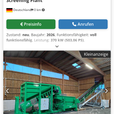
Screening Plant
Deutschland
0 km
Preisinfo
Anrufen
Zustand:
neu
, Baujahr:
2026
, Funktionsfähigkeit:
voll
funktionsfähig
, Leistung:
370 kW (503,06 PS)
,
Kraftstofftyp:
hybrid
, Farbe:
Sonstige
, Ausstattung:
ABS,
Hydraulik, Kabine
, Die CONSTMACH JCV-1 mobile
Kleinanzeige
Brechanlage ist eine dreiachsige, mobile Anlage, die
speziell für professionelle Brech- und Siebanlagen mit
hohem Durchsatz und überlegener Leistung konzipiert
wurde. Die JCV-1 sorgt für maximale Effizienz beim
Zerkleinern von Gesteinsarten mit hoher Festigkeit wie
Granit, Basalt, Dolomit und ähnlichen Materialien. Sie ist
zudem eine ideale Lösung für die Produktion großer
Mengen von Feinmaterial und zur Erzeugung von exzellent
körnigem, kubisch geformtem Endprodukt. Die Anlage
basiert auf ausgereifter Technik, langlebigen
Komponenten und der bewährten CONSTMACH-Qualität.