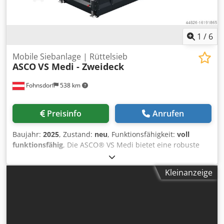
1
/
6
Mobile Siebanlage | Rüttelsieb
ASCO
VS Medi - Zweideck
Fohnsdorf
538 km
Preisinfo
Anrufen
Baujahr:
2025
, Zustand:
neu
, Funktionsfähigkeit:
voll
funktionsfähig
, Die ASCO® VS Medi bietet eine robuste
und leistungsstarke Basis für vielfältige Siebaufgaben. Mit
zwei Vibrationsmotoren ist es besonders praktisch für
Kleinanzeige
Recyclingbetriebe und Betriebe im Bau-, Agrar- und
Gartenbereich, in denen viele unterschiedliche Materialien
in engen Zeitfenstern verarbeitet werden müssen. Mann
kann auch zusätzliche Elemente wie Stangen, Trichter,
Stützfüße und Trennenplatte auf der Maschine platziert