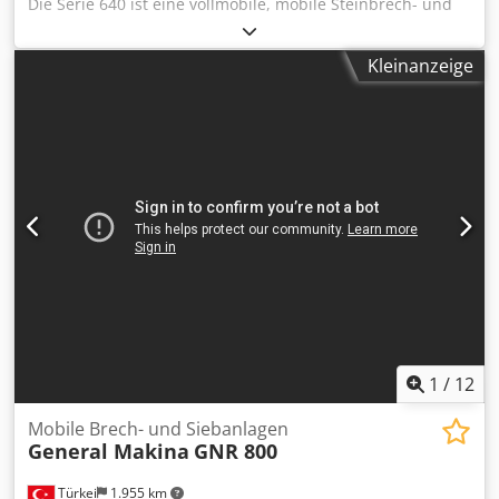
Die Serie 640 ist eine vollmobile, mobile Steinbrech- und
Siebanlage. Die mobile Brech- und Siebanlage GNR 640
hat eine Kapazität von 60/100 Tonnen pro Stunde. Sie kann
Kleinanzeige
problemlos Steine unterschiedlicher Härte brechen.
Entspricht internationalen Versandstandards. Installation
und Inbetriebnahme erfolgen in kurzer Zeit. Die
Mitarbeiter vor Ort werden in die Steuerung eingewiesen.
Lebenslanger Ersatzteilservice ist gewährleistet. OPTIONAL
- Bypass-System Csdpewfryajfx Abieha - Magnetmagnet -
Generatorsystem - Staubabsaugung - Frequenzregelung
anstelle eines Sanftanlaufs - Steuerkabine und
Klimaanlage Kontaktieren Sie uns gerne für weitere
Informationen zu unseren Brechanlagen und
kundenspezifischen Lösungen.
1
/
12
Mobile Brech- und Siebanlagen
General Makina
GNR 800
Türkei
1.955 km