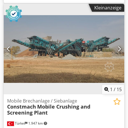
mit Hebeketten und Benzingenerator geliefert werden.
Kleinanzeige
Sehr einfach zu bedienen. Schneller Wechsel der Siebe.
Integriertes Förderband für Feinfraktion. Csdsxpg I Rspfx
Abioha
1
/
15
Mobile Brechanlage / Siebanlage
Constmach
Mobile Crushing and
Screening Plant
Türkei
1.947 km