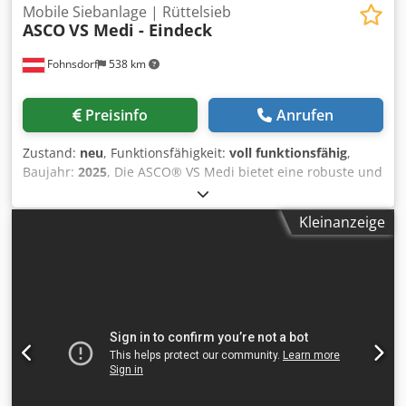
Mobile Siebanlage | Rüttelsieb
ASCO
VS Medi - Eindeck
Fohnsdorf
538 km
Preisinfo
Anrufen
Zustand:
neu
, Funktionsfähigkeit:
voll funktionsfähig
,
Baujahr:
2025
, Die ASCO® VS Medi bietet eine robuste und
leistungsstarke Basis für vielfältige Siebaufgaben. Mit zwei
Vibrationsmotoren ist es besonders praktisch für
Kleinanzeige
Recyclingbetriebe und Betriebe im Bau-, Agrar- und
Gartenbereich, in denen viele unterschiedliche Materialien
in engen Zeitfenstern verarbeitet werden müssen. Mann
kann auch zusätzliche Elemente wie Stangen, Trichter,
Stützfüße und Trennenplatte auf der Maschine platziert
werden (die Trennenplatte nur beim Zweideck
Vibrationssieb erforderlich, wie es auf den Bildern
dargestellt ist). Auf Wunsch des Kunden ist es auch
möglich, die Gitter mit unterschiedlichen Maschenweite
und Maschenform oder die Lochbleche mit