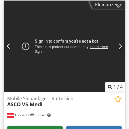
Siebaufgaben. Mit zwei Vibrationsmotoren ist es
Kleinanzeige
besonders praktisch für Recyclingbetriebe und Betriebe im
Bau-, Agrar- und Gartenbereich, in denen viele
unterschiedliche Materialien in engen Zeitfenstern
verarbeitet werden müssen. Technische Daten: -
Systemleistung: 40-150 t/h - Maximale Schaufelbreite: 3 m
Csdewhmlvjpfx Abieha - Siebfläche: 12.8 m² -
Antriebsleistung: 400 V / 2 x 1,5 kW - Gewicht: 2457 kg -
Breite: 3,62 m - Länge: 2,41 m - Höhe: 2,85 m - Ladehöhe:
2,46 m Optionen: - Stangen - Trichter - Stützfüße -
Trennenplatte
1
/
4
Mobile Siebanlage | Rüttelsieb
ASCO
VS Medi
Fohnsdorf
538 km