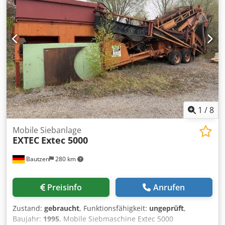
1
/
8
Mobile Siebanlage
EXTEC
Extec 5000
Bautzen
280 km
Preisinfo
Anrufen
Zustand:
gebraucht
, Funktionsfähigkeit:
ungeprüft
,
Baujahr:
1995
, Mobile Siebmaschine Extec 5000