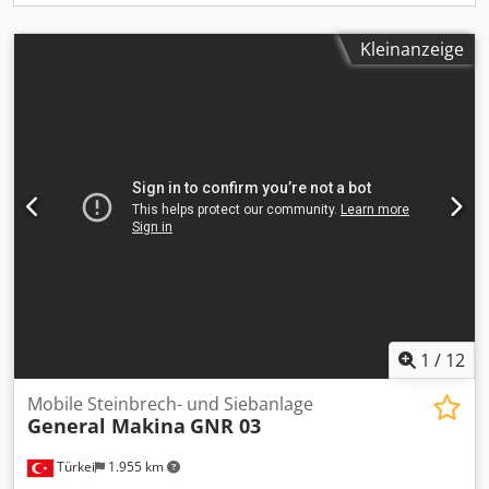
Kleinanzeige
1
/
12
Mobile Steinbrech- und Siebanlage
General Makina
GNR 03
Türkei
1.955 km