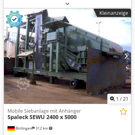
Chedpfxezlbzwo Abiea -Baujahr 1995 -Antrieb elektrisch
Kleinanzeige
1
/
21
Mobile Siebanlage mit Anhänger
Spaleck
SEWU 2400 x 5000
Birtlingen
312 km