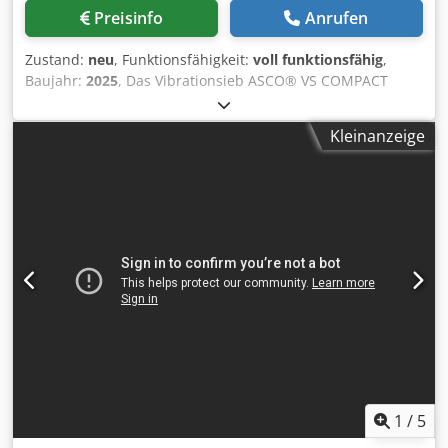
Preisinfo
Anrufen
Zustand:
neu
, Funktionsfähigkeit:
voll funktionsfähig
,
Baujahr:
2025
, Das Vibrationsieb ASCO® VS COMPACT
bietet eine robuste und leistungsstarke Basis für vielfältige
Siebaufgaben. Mit zwei Vibrationsmotoren ist es
Kleinanzeige
besonders praktisch für Recyclingbetriebe und Betriebe im
Bau-, Agrar- und Gartenbereich, in denen viele
unterschiedliche Materialien in engen Zeitfenstern
verarbeitet werden müssen. Technische Daten: -
Systemleistung: 25-30 t/h Chjdowhlpajpfx Abiea -
Maximale Schaufelbreite: 1,65 m - Siebfläche: 3 m² -
Antriebsleistung: 400 V / 2 x 0,35 kW - Gewicht: 621 kg -
Breite: 1,88 m - Länge: 1,31 m - Höhe: 2,11 m - Ladehöhe:
1,76 m Optionen: - Stangen - Trichter - Stützfüße -
Trennenplatte
1
/
5