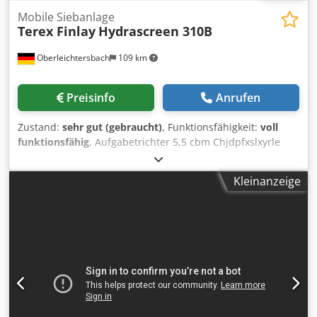
Mobile Siebanlage
Terex Finlay
Hydrascreen 310B
Oberleichtersbach
109 km
Preisinfo
Anrufen
Zustand:
sehr gut (gebraucht)
, Funktionsfähigkeit:
voll
funktionsfähig
, Aufgabetrichter 5,5 cbm Chjdpfxslxyrle
Abiea Hauptband elektrohydraulischer 30 kW Antrieb
Doppeldeck-Siebkasten 1.220 x 2.440 mm optional: 2
Kleinanzeige
passende radmobile Förderbänder je 500 mm x 8 m als
Haldenbänder