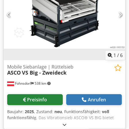
Schaufelbreite: 3 m Siebfläche: 6,4 m² Antriebsleistung:
400 V / 2 x 0,9 kW Gewicht: 2160 kg Breite: 3,62 m Länge:
2,41 m Höhe: 2,85 m Ladehöhe: 2,32 m Optionen: -
Stangen - Trichter - Stützfüße
1
/
6
Mobile Siebanlage | Rüttelsieb
ASCO
VS Big - Zweideck
Fohnsdorf
538 km
Preisinfo
Anrufen
Baujahr:
2025
, Zustand:
neu
, Funktionsfähigkeit:
voll
funktionsfähig
, Das Vibrationsieb ASCO® VS BIG bietet
eine robuste und leistungsstarke Basis für vielfältige