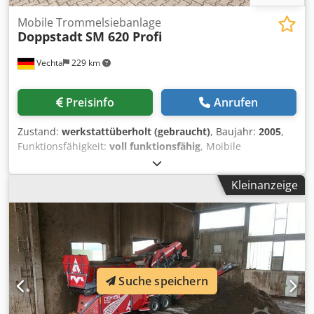
Mobile Trommelsiebanlage
Doppstadt
SM 620 Profi
Vechta
229 km
Preisinfo
Anrufen
Zustand:
werkstattüberholt (gebraucht)
, Baujahr:
2005
,
Funktionsfähigkeit:
voll funktionsfähig
, Moibile
Trommelsiebanlage DOPPSTADT SM 620 Profi.
Siebtrommellänge: 5,50 m Siebtrommeldurchmesser: 2,00
Kleinanzeige
m Siebtrommellochung: nach Absprache Chjdpfx Aeznk E
Dsbisa
Suche speichern