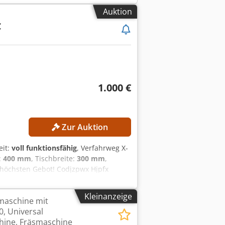
Auktion
C
1.000 €
Zur Auktion
eit:
voll funktionsfähig
, Verfahrweg X-
:
400 mm
, Tischbreite:
300 mm
,
m höchsten Gebot! Codjzpwx Hjpfx
eg Y-Achse: 400 mm Verfahrweg Z-
ebohrungen: 2 x 6
Kleinanzeige
maschine mit
, Universal
ine, Fräsmaschine