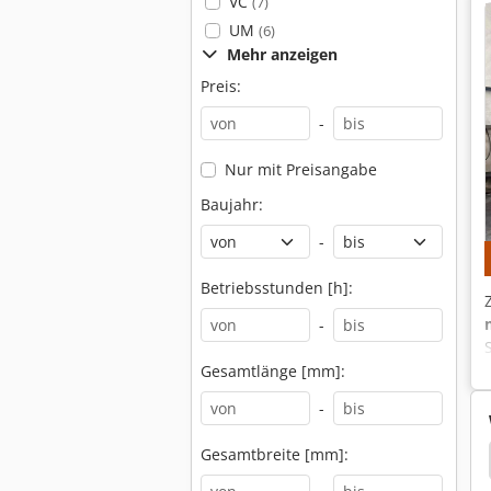
VC
(7)
UM
(6)
Mehr anzeigen
Preis:
-
Nur mit Preisangabe
Baujahr:
-
Betriebsstunden [h]:
-
Gesamtlänge [mm]:
-
Gesamtbreite [mm]:
ho Dmu
Deckel Dmu 50
Deckel Maho Dmu 50