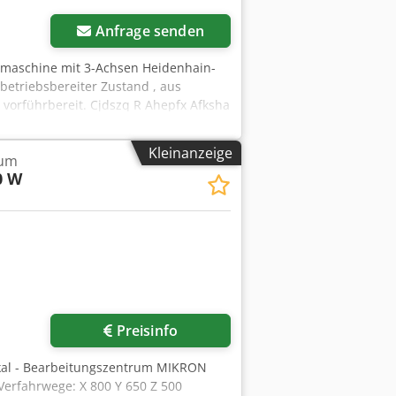
Anfrage senden
smaschine mit 3-Achsen Heidenhain-
 betriebsbereiter Zustand , aus
vorführbereit. Cjdszq R Ahepfx Afksha
Kleinanzeige
rum
0 W
Preisinfo
ikal - Bearbeitungszentrum MIKRON
erfahrwege: X 800 Y 650 Z 500