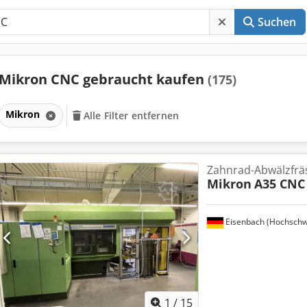
Suchen
Mikron CNC gebraucht kaufen
(175)
Mikron
Alle Filter entfernen
Zahnrad-Abwälzfr
Mikron
A35 CNC
Eisenbach (Hochschw
1
/
15