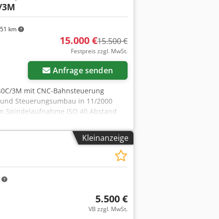
/3M
51 km
15.000 €
15.500 €
Festpreis zzgl. MwSt.
Anfrage senden
40C/3M mit CNC-Bahnsteuerung
t und Steuerungsumbau in 11/2000
mm Spindelaufnahme ISO 40 Abstand
n. 21 Stufen Vorschub 1 - 2000
 mm/min. Pinolverschiebung 100 mm
Kleinanzeige
,5 kW, 25 Amp. - CNC-Bahnsteuerung
 - Spindeldrehzahl über 21
 Hydro-mechanische Werkzeugspannung
rad - 62815 Einschaltstunden abgelesen
m
eite - Kühlmitteleinrichtung im
 für die Steuerung vorhanden
5.500 €
 Zustand
VB zzgl. MwSt.