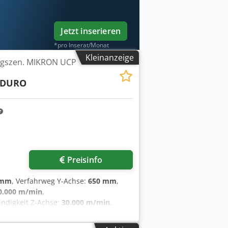
Jetzt inserieren
*pro Inserat/Monat
Kleinanzeige
ngszen. MIKRON UCP
 DURO
Preisinfo
 mm
, Verfahrweg Y-Achse:
650 mm
,
0.000 m/min
,
ndigkeit Z-Achse:
30.000 m/min
,
m
, Gesamtlänge:
3.200 mm
,
m
, Tischbelastung:
500 kg
,