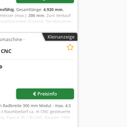
onsfähig
, Gesamtlänge:
4.920 mm
,
messer (max.):
200 mm
, Zum Verkauf
nsatzbereitem Zustand. Die Maschine
tät und eignet sich ideal für die
hnische Daten Hersteller: Mikron
Kleinanzeige
smaschine -
erkstückdurchmesser: 200 mm Max.
 1.500 U/min Die technischen Eckdaten
6 CNC
jdpezphw Tefx Afkoa Zustand Voll
h Terminvereinbarung möglich Sofort
Preisinfo
m Radbreite 300 mm Modul - max. 4,5
6 t Raumbedarf ca. m CNC gesteuerte
ng, Type A 35 / 36 CNC, Baujahr 1992
m Werkstück-Ø bei manuellem Laden