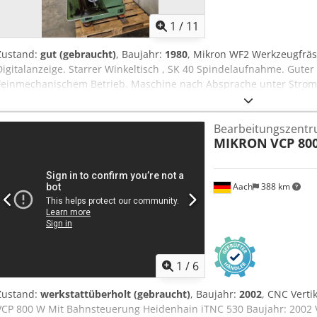
1
/
11
Zustand:
gut (gebraucht)
, Baujahr:
1980
, Mikron WF2 Werkzeugfrä
Digitalanzeige. Starrer Winkeltisch , SK 40 Spindelaufnahme. Guter
Feinmechanischem Betrieb. Maschine nach Absprache unter Strom 
Bearbeitungszent
MIKRON
VCP 80
Aach
388 km
1
/
6
Zustand:
werkstattüberholt (gebraucht)
, Baujahr:
2002
, CNC Vert
VCP 800 W Mit Bahnsteuerung Heidenhain iTNC 530 Baujahr: 2002 V