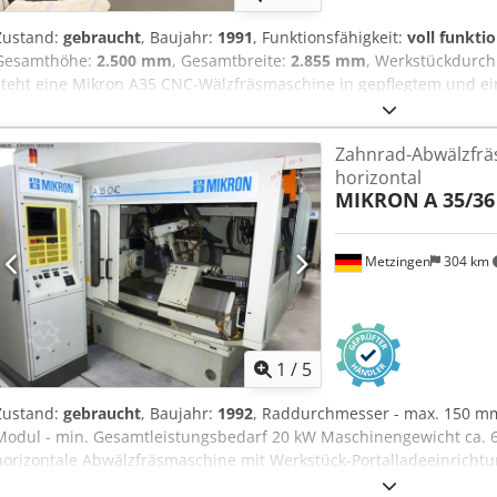
Zustand:
gebraucht
, Baujahr:
1991
, Funktionsfähigkeit:
voll funkti
Gesamthöhe:
2.500 mm
, Gesamtbreite:
2.855 mm
, Werkstückdurch
steht eine Mikron A35 CNC-Wälzfräsmaschine in gepflegtem und ei
überzeugt durch ihre hohe Präzision, Zuverlässigkeit und Produktivi
wirtschaftliche Herstellung von Zahnrädern und Verzahnungen. Tec
Zahnrad-Abwälzfrä
Modell: A35 CNC Bearbeitungsverfahren: CNC-Wälzfräsen Max. W
horizontal
Modul: 3,0 / 4,5 Max. Werkstücklänge: 400 mm Fräserdrehzahl: bis
MIKRON
A 35/3
entsprechen den üblichen Spezifikationen der Mikron A35 CNC. Ch
funktionsfähig Regelmäßig gewartet Besichtigung unter Strom nac
verfügbar bzw. nach Absprache
Metzingen
304 km
1
/
5
Zustand:
gebraucht
, Baujahr:
1992
, Raddurchmesser - max. 150 m
Modul - min. Gesamtleistungsbedarf 20 kW Maschinengewicht ca. 
horizontale Abwälzfräsmaschine mit Werkstück-Portalladeeinrichtu
Werkstück-Ø / Rad-durchm. bei automatischem Laden max. 150 m