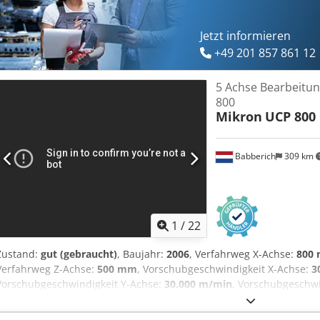
Jetzt informieren
+49 201 857 861 12
5 Achse Bearbeitu
800
Mikron
UCP 800
Babberich
309 km
1
/
22
Zustand:
gut (gebraucht)
, Baujahr:
2006
, Verfahrweg X-Achse:
800
Verfahrweg Z-Achse:
500 mm
, Vorschubgeschwindigkeit X-Achse:
3
Vorschubgeschwindigkeit Y-Achse:
30.000 m/min
, Vorschubgeschwi
Steuerungshersteller:
HeidenHain iTNC530
, Gesamthöhe:
3.200 m
Gesamtbreite:
2.400 mm
, Tischbreite:
600 mm
, Tischlänge:
600 m