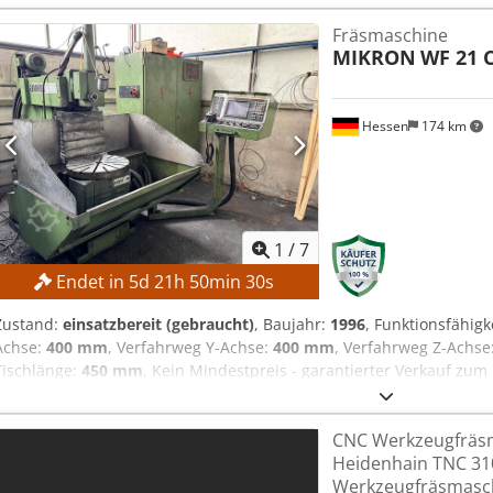
Fräsmaschine
MIKRON
WF 21 
Hessen
174 km
1
/
7
Endet in
5
d
21
h
50
min
29
s
Zustand:
einsatzbereit (gebraucht)
, Baujahr:
1996
, Funktionsfähigk
Achse:
400 mm
, Verfahrweg Y-Achse:
400 mm
, Verfahrweg Z-Achse
Tischlänge:
450 mm
, Kein Mindestpreis - garantierter Verkauf zu
Afkjha TECHNISCHE DETAILS Verfahrweg X-Achse: 400 mm Verfahrw
Achse: 400 mm Fläche Aufspanntisch: 300 x 450 mm Anzahl Gewind
CNC Werkzeugfräs
Heidenhain TNC 310
Werkzeugfräsmasch