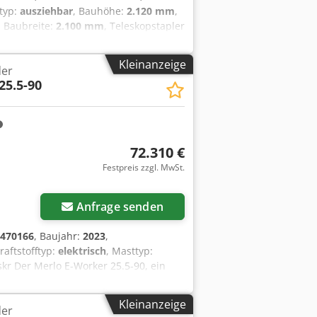
typ:
ausziehbar
, Bauhöhe:
2.120 mm
,
, Baubreite:
2.100 mm
, Teleskopstapler
 Neu Bereifung vorne Grösse: 400/70-
Kleinanzeige
der
25.5-90
72.310 €
Festpreis zzgl. MwSt.
Anfrage senden
470166
, Baujahr:
2023
,
Kraftstofftyp:
elektrisch
, Masttyp:
kr Der Merlo E-Worker 25.5-90, ein
für anspruchsvolle Hub- und
maximalen Tragfähigkeit von 2.500 kg
Kleinanzeige
der