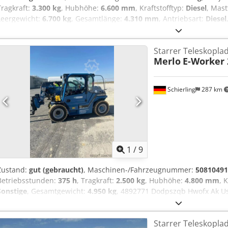
Tragkraft:
3.300 kg
, Hubhöhe:
6.600 mm
, Kraftstofftyp:
Diesel
, Mast
Leergewicht:
6.700 kg
, Gesamtlänge:
4.310 mm
, Antriebsart:
Diesel
starr Masttyp: Teleskop Dkedpfxezqhtko Ak Uor Zustand Technisch:
20 Bereifung hinten Grösse: 400/70-20
Starrer Teleskopla
Merlo
E-Worker 
Schierling
287 km
1
/
9
Zustand:
gut (gebraucht)
, Maschinen-/Fahrzeugnummer:
50810491
Betriebsstunden:
375 h
, Tragkraft:
2.500 kg
, Hubhöhe:
4.800 mm
, 
Sonstige
, Gesamtgewicht:
4.950 kg
, 4892771 Dodpszqb Hwofx Ak Us
Teleskopstapler für schwere Lasten, ist eine vielseitige Maschine 
Transportaufgaben. Mit einer Hubhöhe von 4,80 Metern und einer 
Starrer Teleskopla
bewältigt er auch schwere Lasten problemlos.