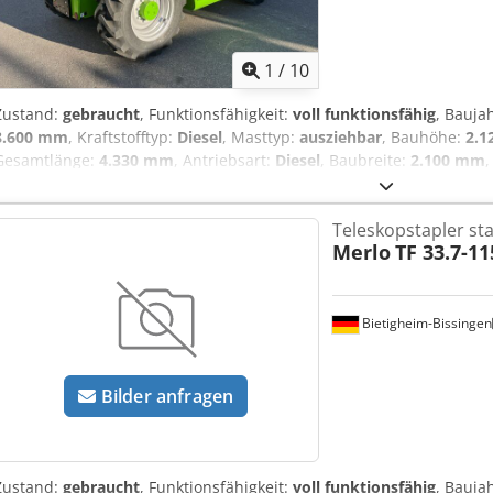
1
/
10
Zustand:
gebraucht
, Funktionsfähigkeit:
voll funktionsfähig
, Bauja
8.600 mm
, Kraftstofftyp:
Diesel
, Masttyp:
ausziehbar
, Bauhöhe:
2.
Gesamtlänge:
4.330 mm
, Antriebsart:
Diesel
, Baubreite:
2.100 mm
,
Teleskop Zustand Technisch: Neu Bereifung vorne Grösse: 400/70-2
Dsdpfey Hm D Njx Ak Uekr
Teleskopstapler sta
Merlo
TF 33.7-11
Bietigheim-Bissingen
Bilder anfragen
Zustand:
gebraucht
, Funktionsfähigkeit:
voll funktionsfähig
, Bauja