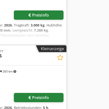
Preisinfo
hr:
2026
, Tragkraft:
3.000 kg
, Hubhöhe:
120 mm
, Leergewicht:
7.200 kg
,
 Teleskopstapler starr Masttyp:
0 Bereifung hinten Grösse: 400/70-20
Kleinanzeige
rr
5
265 km
Preisinfo
hr:
2026
, Betriebsstunden:
5 h
,