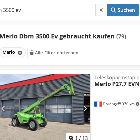
Suchen
Merlo Dbm 3500 Ev gebraucht kaufen
(79)
Merlo
Alle Filter entfernen
Teleskoparmstaple
Merlo
P27.7 EVN
Florange
370 km
1
/
13