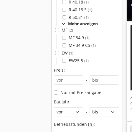
R 40.18
(1)
R 40.18 S
(1)
R 50.21
(1)
Mehr anzeigen
MF
(2)
MF 34.9
(1)
MF 34.9 CS
(1)
EW
(1)
EW25.5
(1)
Preis:
-
Nur mit Preisangabe
Baujahr:
-
Betriebsstunden [h]: