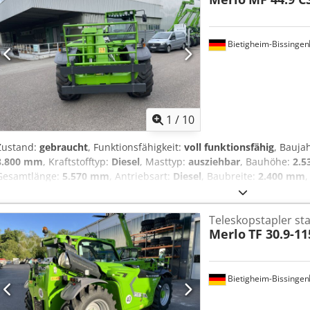
Bietigheim-Bissingen
1
/
10
Zustand:
gebraucht
, Funktionsfähigkeit:
voll funktionsfähig
, Bauja
8.800 mm
, Kraftstofftyp:
Diesel
, Masttyp:
ausziehbar
, Bauhöhe:
2.
Gesamtlänge:
5.570 mm
, Antriebsart:
Diesel
, Baubreite:
2.400 mm
,
Ak Ujkr Masttyp: Teleskop Zustand Technisch: Neu Bereifung vorne
Bereifung hinten Grösse: 500/70 R 24 Michelin XCML
Teleskopstapler sta
Merlo
TF 30.9-11
Bietigheim-Bissingen