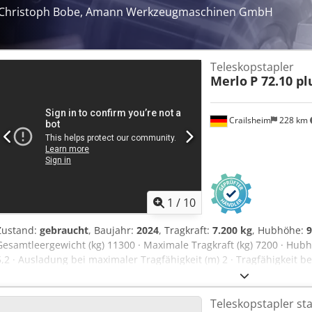
Fehler beinhalten, keine Gewähr auf alle Angaben.
Christoph Bobe, Amann Werkzeugmaschinen GmbH
Teleskopstapler
Merlo
P 72.10 pl
Crailsheim
228 km
1
/
10
Zustand:
gebraucht
, Baujahr:
2024
, Tragkraft:
7.200 kg
, Hubhöhe:
Gesamtleergewicht (kg) 11300 · Maximale Tragkraft (kg) 7200 · Hub
5,2 · Ausladung bei maximaler Tragfähigkeit (m) 2 · Tragfähigkeit b
Tragkraft bei maximaler Hubhöhe (kg) 4000 · Seitenverschub des R
(%) +/- 8 · Abgasreinigungstechnologie Stage V SCR + DPF + DOC · U
Teleskopstapler sta
(km/h) 20/40 · Kraftstofftank (l) 140 · AdBlue-Behälter (l) 18 · Hydros