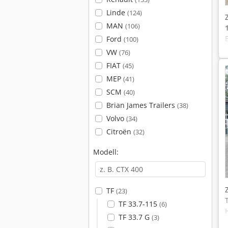
Linde
(124)
MAN
(106)
Ford
(100)
VW
(76)
FIAT
(45)
MEP
(41)
SCM
(40)
Brian James Trailers
(38)
Volvo
(34)
Citroën
(32)
Modell:
TF
(23)
TF 33.7-115
(6)
TF 33.7 G
(3)