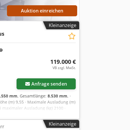
Auktion einreichen
Kleinanzeige
us
119.000 €
VB zzgl. MwSt.
Anfrage senden
9.550 mm
, Gesamtlänge:
8.530 mm
, ·
höhe (m) 9,55 · Maximale Ausladung (m)
ei maximaler Ausladung (kg) 2100 ·
ahmens (mm) +/- 250 · Niveauausgleich
mkehrlüfter JA · Höchstgeschwindigkeit
Kleinanzeige
rr
tatischer Antrieb JA - 2-Gang · EPD STD ·