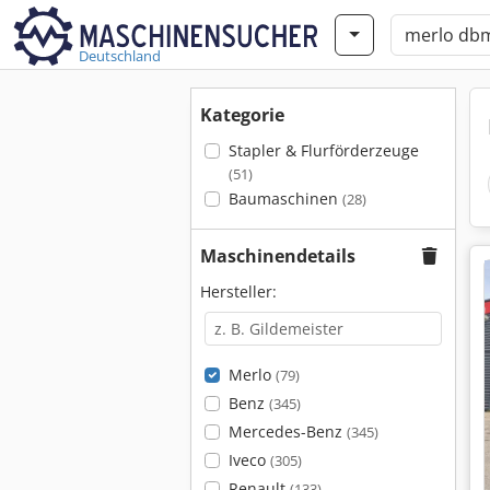
Deutschland
Kategorie
Stapler & Flurförderzeuge
(51)
Baumaschinen
(28)
Maschinendetails
Hersteller:
Merlo
(79)
Benz
(345)
Mercedes-Benz
(345)
Iveco
(305)
Renault
(133)