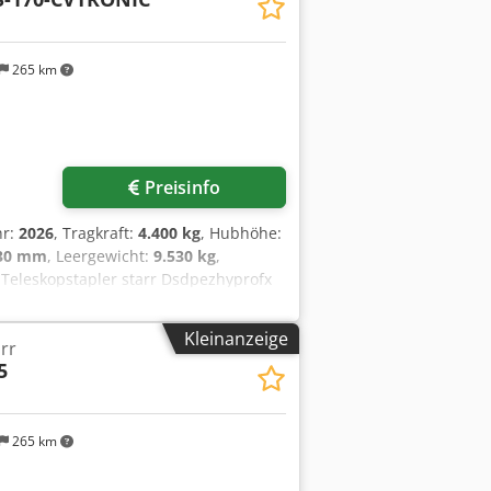
265 km
Preisinfo
hr:
2026
, Tragkraft:
4.400 kg
, Hubhöhe:
530 mm
, Leergewicht:
9.530 kg
,
 Teleskopstapler starr Dsdpezhyprofx
 Grösse: 500/70 R 24 Michelin XCML
Kleinanzeige
rr
5
265 km