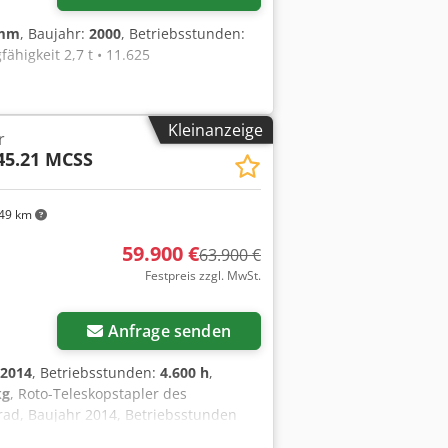
 mm
, Baujahr:
2000
, Betriebsstunden:
fähigkeit 2,7 t • 11.625
Kleinanzeige
r
 45.21 MCSS
49 km
59.900 €
63.900 €
Festpreis zzgl. MwSt.
Anfrage senden
2014
, Betriebsstunden:
4.600 h
,
kg
, Roto-Teleskopstapler des
lrad, Baujahr 2014, Betriebsstunden
. 4500 kg, max. Ausladung ca. 18 m,