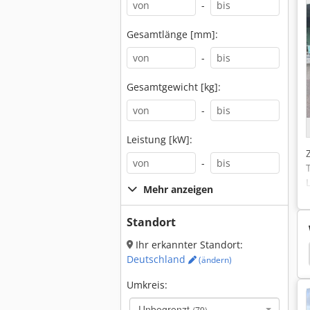
-
Gesamtlänge [mm]:
-
Gesamtgewicht [kg]:
-
Leistung [kW]:
-
Mehr anzeigen
Standort
Ihr erkannter Standort:
Jcb
Jcb 408
Jcb 360
Jcb 225
Deutschland
(ändern)
Umkreis:
Unbegrenzt
(79)