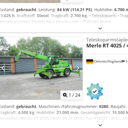
Zustand:
gebraucht
, Leistung:
84 kW (114,21 PS)
, Hubhöhe:
6.700
11.625 h
, Kraftstoff:
Diesel
, Tragkraft:
2.700 kg
, • Teleskoparm • Trag
Betriebsstunden Dedpfx Aksy Hmnbj Uokr • PERKINS Motor
Teleskoparmstaple
Merlo
RT 4025 /
Oelsnitz/Vogtland
1
1
/
24
Zustand:
gebraucht
, Maschinen-/Fahrzeugnummer:
0380
, Baujahr:
Tragkraft:
4.500 kg
, Hubhöhe:
21.000 mm
, Gesamtgewicht:
15.500 
Herstellers Merlo, RT 4025 / Roto 45.21 MCSS Typ RT4025 / Roto, Al
4600 lt. Zähler abgelesen, Hubhöhe ca. 21 m, max. Tragfähigkeit ca