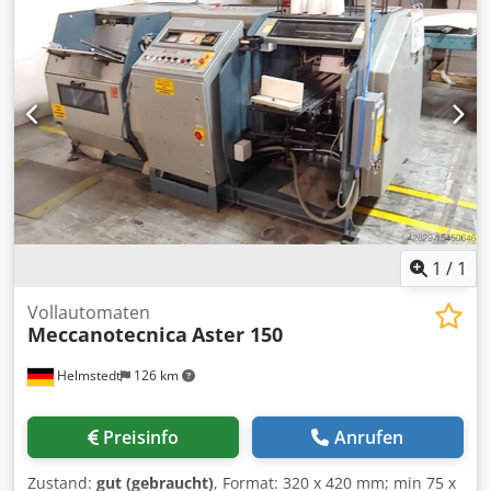
1
/
1
Vollautomaten
Meccanotecnica
Aster 150
Helmstedt
126 km
Preisinfo
Anrufen
Zustand:
gut (gebraucht)
, Format: 320 x 420 mm; min 75 x