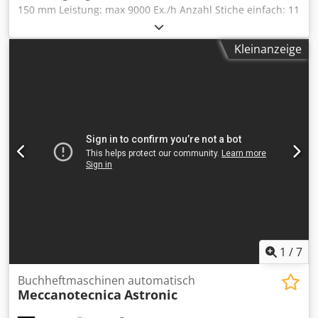
150 mm Leistung: max 9000 Ex./h Anzahl Stiche einfach: 11
Stichlänge: 19 mm Kraftbedarf: 50 Hz, 3 Phasen kW
(220/380V, 50Hz) Druckluftanschluss: 4 bar Gewicht netto:
Kleinanzeige
2300 kg (approx.) Dedpsr Duu Ajfx Ag Eeck
Antriebsleistung: 2,5 kw
1
/
7
Buchheftmaschinen automatisch
Meccanotecnica
Astronic