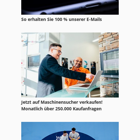
Mkw Zusammentragmaschinen
So erhalten Sie 100 % unserer E-Mails
Mtu
Multipli
Müller Martini Druckmaschine
Neff
Pressmaschine
Robatech
Stocko
Jetzt auf Maschinensucher verkaufen!
Monatlich über 250.000 Kaufanfragen
Teca Print
Tjep Bindemaschine
Tmf Neckar