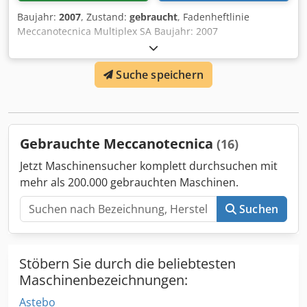
Baujahr:
2007
, Zustand:
gebraucht
, Fadenheftlinie
Meccanotecnica Multiplex SA Baujahr: 2007
Zusammentragmaschine: Raccoglitrice MX - Anzahl
Zusammentragstationen: 18 - Optische
Suche speichern
Bogenarterkennung - Pumpe(n) - Verteilereinheit -
Verteilungs-Übergabestation nach 2 Fadenheftmaschinen
Fadenheftmaschine (1) Meccanotecnica Aster 2000
Baujahr: 2007 - Farbmonitor - Vorlader - Optische
Bogenarterkennung - 4 + 4 Öffnungsmöglichkeiten -
Gebrauchte Meccanotecnica
(16)
Buchblocktrenner - Buchstapler: Plus stacker
Fadenheftmaschine (2) Dcedpfx Aet Sz T Hog Esk
Jetzt Maschinensucher komplett durchsuchen mit
Meccanotecnica Aster 2000 Baujahr: 2005 - Vorlader -
mehr als 200.000 gebrauchten Maschinen.
Optische Bogenarterkennung (BAK) - 4 + 4
Öffnungsmöglichkeiten - Buchblocktrenner - Buchstapler:
Suchen
Plus stacker
Stöbern Sie durch die beliebtesten
Maschinenbezeichnungen:
Astebo