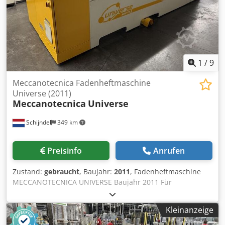
1
/
9
Meccanotecnica Fadenheftmaschine
Universe (2011)
Meccanotecnica
Universe
Schijndel
349 km
Preisinfo
Anrufen
Zustand:
gebraucht
, Baujahr:
2011
, Fadenheftmaschine
MECCANOTECNICA UNIVERSE Baujahr 2011 Für
hochqualitative Digital-Druck Weiterverarbeitung. Die
UNIVERSE SEWING führt 3 Arbeitsgänge im Standard-
Kleinanzeige
Modus durch: Zuführung der Planobogen, Rillen, Falzen
und Zusammentragen sowie Heftung. Ausstattung: •