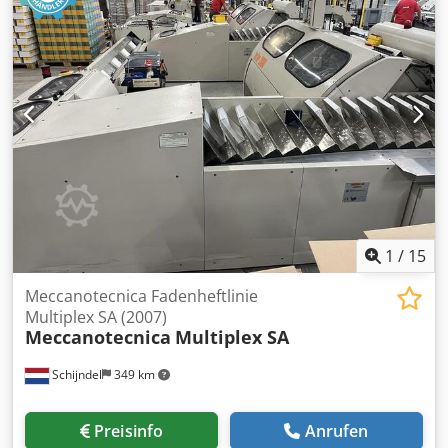
Planobogenanleger • PC Siemens mit Touchscreen •
GigaLynx Lagenerkennung • Falz und Sammelstation •
Fadenheftmaschine • Bandauslage (Zählerstand ca.
9.700.000 Mio. Heftungen) Technische Spezifikationen:
Laufleistung Planobogenanleger: bis zu 300
Planobogen(A4)/min Mechanische Heftgeschwindigkeit: bis
zu 50 Falzbogen/min Format Planobogen max.: 420 x 640
mm Format Planobogen min.: 150 x 200 mm Format
Falzbogen max.: 420 x 320 mm Format Falzbogen min.: 150
x 100 mm Anzahl Heftstiche max.: 10 Dedpfsx Sybfjx Ag
Eock
1
/
15
Meccanotecnica Fadenheftlinie
Multiplex SA (2007)
Meccanotecnica
Multiplex SA
Schijndel
349 km
Preisinfo
Anrufen