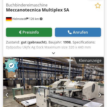
Buchbindereimaschine
Meccanotecnica
Multiplex SA
Helmstedt
126 km
Preisinfo
Anrufen
Zustand:
gut (gebraucht)
, Baujahr:
1998
, Specifications:
Djdpozbu Ukjfx Ag Eock Maximum size 320 x 440 mm
Minimum size 100 x 150 mm Max speed MX gathering
machine 100 cycles/min Max stack height - Plus stacker
Kleinanzeige
150 mm Consisting of: Gathering machine: Raccoglitrice
MX - Hand feeding station - Number of gathering stations:
21 - Optical sheet control - Pump(s) - Distribution unit: MX
Modulo - Colour monitor with touch screen - Distribution
section into 3 sewing machines Sewing machine (1)
Meccanotecnica Aster 2000 Year: 1998 - Automatic setting -
Pre-loader sistema - 4 + 4 opening possibilities - Plus
stacker - Including pump Sewing machine (2)
Meccanotecnica Aster 2000 Year: 1998 - Automatic setting -