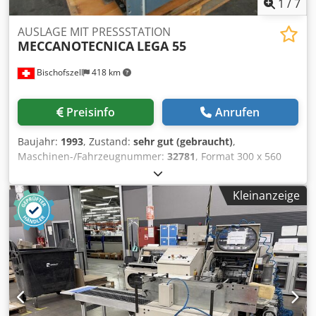
1
/
7
AUSLAGE MIT PRESSSTATION
MECCANOTECNICA
LEGA 55
Bischofszell
418 km
Preisinfo
Anrufen
Baujahr:
1993
, Zustand:
sehr gut (gebraucht)
,
Maschinen-/Fahrzeugnummer:
32781
, Format 300 x 560
mm Geschwindigkeit: 44.000 c/h Djdpfxehncafo Ag Eeck
Kleinanzeige