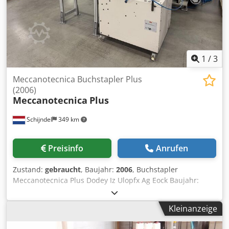
1
/
3
Meccanotecnica Buchstapler Plus
(2006)
Meccanotecnica
Plus
Schijndel
349 km
Preisinfo
Anrufen
Zustand:
gebraucht
, Baujahr:
2006
, Buchstapler
Meccanotecnica Plus Dodey Iz Ulopfx Ag Eock Baujahr:
2006
Kleinanzeige