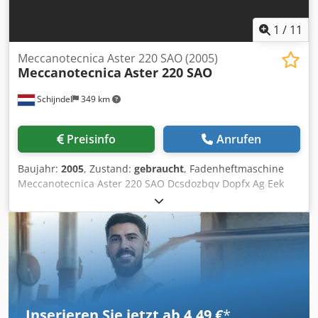
1
/
11
Meccanotecnica Aster 220 SAO (2005)
Meccanotecnica
Aster 220 SAO
Schijndel
349 km
Preisinfo
Anrufen
Baujahr:
2005
, Zustand:
gebraucht
, Fadenheftmaschine
Meccanotecnica Aster 220 SAO Dcsdozbqv Dopfx Ag Eek
Baujahr: 2005 Beschreibung: - Farbmonitor mit Touch-
Screen - Vorlader - Anleger - Optische Bogenarterkennung
- 4 + 4 Öffnungsmöglichkeiten - Buchblocktrenner -
Buchstapler: Plus stacker - Ohne Pumpe
Inserieren Sie jetzt ab 4,49 €
*