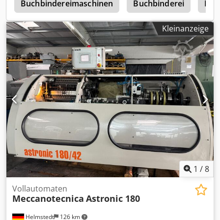
0
Buchbindereimaschinen
Buchbinderei
Buc
Kleinanzeige
1
/
8
Vollautomaten
Meccanotecnica
Astronic 180
Helmstedt
126 km