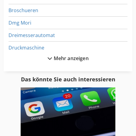
Broschueren
Dmg Mori
Dreimesserautomat
Druckmaschine
Mehr anzeigen
Kallfass Universa 400
Knetmaschine
Das könnte Sie auch interessieren
Kolbus
Leimwerk
Mecman
Meuser Drehmaschine
Meuser Mol