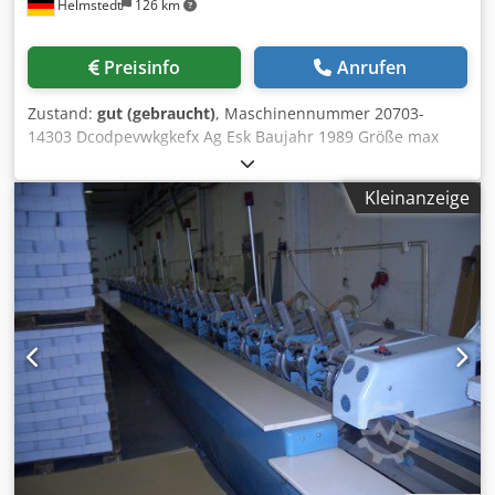
Helmstedt
126 km
Preisinfo
Anrufen
Zustand:
gut (gebraucht)
, Maschinennummer 20703-
14303 Dcodpevwkgkefx Ag Esk Baujahr 1989 Größe max
320 x 420 mm min 90 x 150 mm Geschwindigkeit max 9000
c/h Stichzahl Standard 11 Strombedarf 2,5 kW (220/380V,
Kleinanzeige
50Hz) Luftbedarf (6 bar) 200 m³/h Länge 2530 mm Breite
1550 mm Höhe 1600 mm Gewicht 2300 kg (ca.)