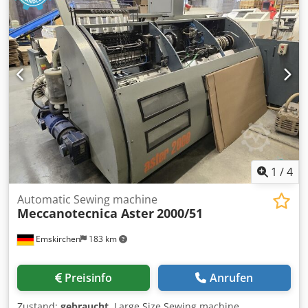
1
/
4
Automatic Sewing machine
Meccanotecnica Aster
2000/51
Emskirchen
183 km
Preisinfo
Anrufen
Zustand:
gebraucht
, Large Size Sewing machine