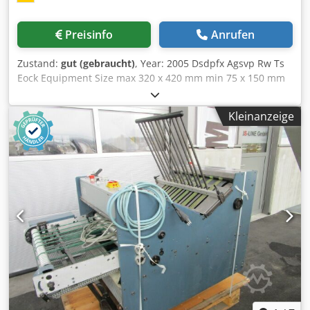
Preisinfo
Anrufen
Zustand:
gut (gebraucht)
, Year: 2005 Dsdpfx Agsvp Rw Ts
Eock Equipment Size max 320 x 420 mm min 75 x 150 mm
Speed max 10800 c/h Number of stitches Standard 11
Power requirements 6 kW (220/380V, 50Hz) Air
Kleinanzeige
requirement (6 bar) 200 m³/h Width 2730 mm Depth 1800
mm Weight 3000 kg (approx.) Equipment fully automatic
book sewing machine • automatic feeder • 4 upper and 4
lower signatures opener • computer program • thread cut-
off device Condition: Very clean in top working condition
machine was refurbished in 2024