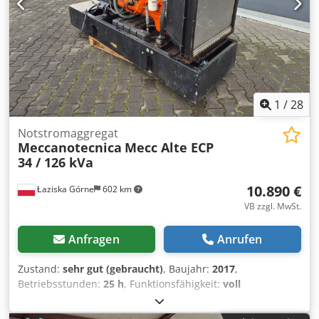
1
/
28
Notstromaggregat
Meccanotecnica
Mecc Alte ECP
34 / 126 kVa
10.890 €
Łaziska Górne
602 km
VB zzgl. MwSt.
Anfragen
Anrufen
Zustand:
sehr gut (gebraucht)
, Baujahr:
2017
,
Betriebsstunden:
25 h
, Funktionsfähigkeit:
voll
funktionsfähig
, Gesamtgewicht:
2.300 kg
, Kraftstofftyp:
Diesel
, Dauerleistung (Scheinleistung):
126 kVA
, Zum