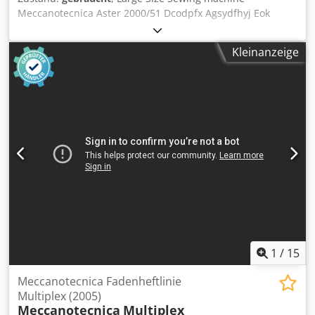
Meccanotecnica Aster 2000/51 Dcodpfx Agsydfhyj Eok
Fadenheftmaschine - Sewing machine Meccanotecnica
Aster 2000/51 Year 1997 - Serial-No. 115208 Pre-loader
Kleinanzeige
Meccanotecnica Sistema Large Size Opening device (4+4)
Sheet control Sewing device, Transport chain Thread
cutting device Delivery and Plus Stacker with roller
conveyor belt Online-Video-Inspection by WhatsApp - MS
Zoom - Telegram On Stock Emskirchen/Nürnberg -
Available Immediately - Can be test
1
/
15
Meccanotecnica Fadenheftlinie
Multiplex (2005)
Meccanotecnica
Multiplex