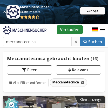
Maschinensucher
Zur App
Gratis im Store
Verkaufen
Suchen
Meccanotecnica gebraucht kaufen
(16)
Filter
Relevanz
Meccanotecnica
Alle Filter entfernen
Kleinanzeige