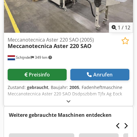
Pre-loader sistema - 4 + 4 opening possibilities - Plus
stacker - Including pump Sewing machine (3)
Meccanotecnica Aster 2000 Year: 1998 - Automatic setting -
Pre-loader sistema - 4 + 4 opening possibilities - Plus
stacker - Including pump
1
/
12
Meccanotecnica Aster 220 SAO (2005)
Meccanotecnica
Aster 220 SAO
Schijndel
349 km
Preisinfo
Anrufen
Zustand:
gebraucht
, Baujahr:
2005
, Fadenheftmaschine
Meccanotecnica Aster 220 SAO Dsdpszbbm Tjfx Ag Eock
Baujahr: 2005 Beschreibung: - Farbmonitor mit Touch-
Screen - Vorlader - Anleger - Optische Bogenarterkennung
- 4 + 4 Öffnungsmöglichkeiten - Buchblocktrenner -
Weitere gebrauchte Maschinen entdecken
Buchstapler: Plus stacker - Ohne Pumpe