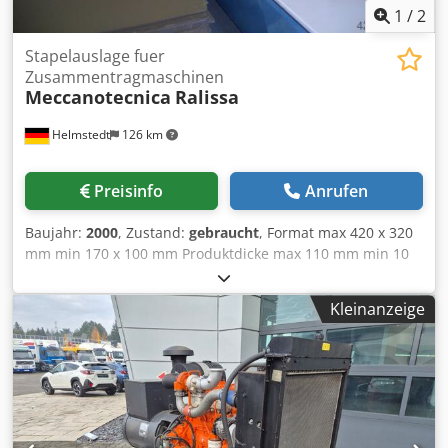
1
/
2
Stapelauslage fuer
Zusammentragmaschinen
Meccanotecnica
Ralissa
Helmstedt
126 km
Preisinfo
Anrufen
Baujahr:
2000
, Zustand:
gebraucht
, Format max 420 x 320
mm min 170 x 100 mm Produktdicke max 110 mm min 10
mm Dcjdpec Rtvujfx Ag Esk Stapelhoehe max 280 mm
Leistung max 7200 c/h
Kleinanzeige