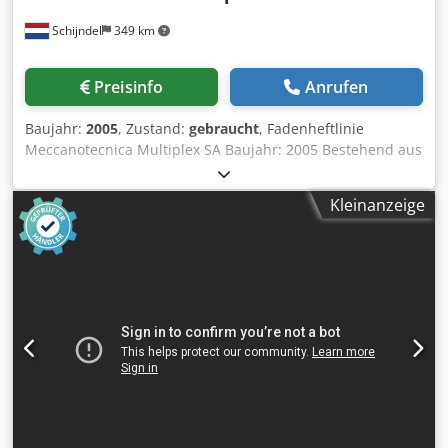
Schijndel
349 km
Preisinfo
Anrufen
Baujahr:
2005
, Zustand:
gebraucht
, Fadenheftlinie
Meccanotecnica Multiplex SA Baujahr: 2005 Bestehend aus
Zusammentragmaschine: Raccoglitrice MX -
Handanlagestation Dcsdpoyu Sp Sjfx Ag Ejk - Anzahl
Kleinanzeige
Zusammentragstationen: 12 - Optische
Bogenarterkennung - Pumpe(n) - Verteilereinheit: MX
Modulo - Farbenmonitor mit Touchscreen - Verteilungs-
Übergabestation nach 2 Fadenheftmaschinen
Fadenheftmaschine (1) Meccanotecnica Aster 220 SAO -
Farbmonitor mit Touch-Screen - Automatische Einstellung -
Vorlader - Anleger - 4 + 4 Öffnungsmöglichkeiten - Plus
Stapler - Ohne Pumpe Fadenheftmaschine (2)
Meccanotecnica Aster 220 SAO - Farbmonitor mit Touch-
Screen - Automatische Einstellung - Vorlader - Anleger - 4 +
4 Öffnungsmöglichkeiten - Buchblocktrenner - Plus Stapler
- Ohne Pumpe