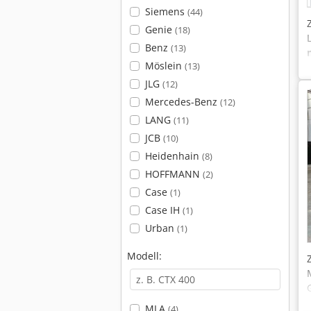
Siemens
(44)
Genie
(18)
Benz
(13)
Möslein
(13)
JLG
(12)
Mercedes-Benz
(12)
LANG
(11)
JCB
(10)
Heidenhain
(8)
HOFFMANN
(2)
Case
(1)
Case IH
(1)
Urban
(1)
Modell:
MLA
(4)