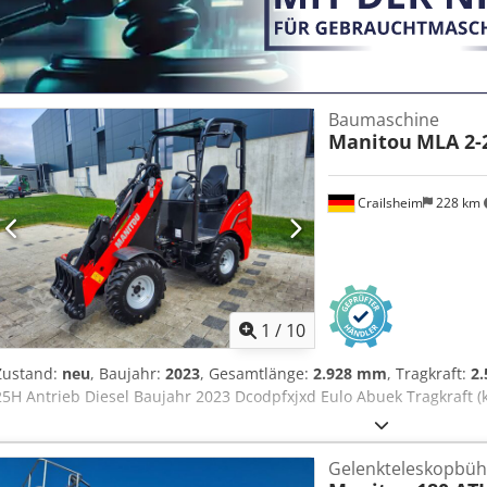
Baumaschine
Manitou
MLA 2-
Crailsheim
228 km
1
/
10
Zustand:
neu
, Baujahr:
2023
, Gesamtlänge:
2.928 mm
, Tragkraft:
2.
25H Antrieb Diesel Baujahr 2023 Dcodpfxjxd Eulo Abuek Tragkraft (k
Gelenkteleskopbü