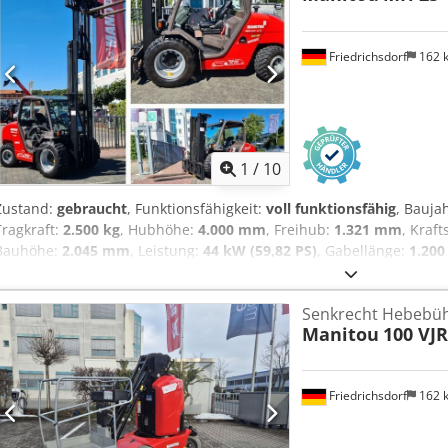
Baustellen. Die Gestaltung des Bedienpults sorgt für ein klares Ar
sofortige Produktivität.
Friedrichsdorf
162 
1
/
10
Zustand:
gebraucht
, Funktionsfähigkeit:
voll funktionsfähig
, Bauja
Tragkraft:
2.500 kg
, Hubhöhe:
4.000 mm
, Freihub:
1.321 mm
, Kraft
Bauhöhe:
2.045 mm
, Leistung:
44 kW (59,82 PS)
, Gabellänge:
1.20
Gesamtlänge:
2.260 mm
, Antriebsart:
Diesel
, Baubreite:
1.540 mm
ISO Klasse: ISO Klasse 2 = 1.000 - 2.500 kg Masttyp: Triplex Getrieb
Senkrecht Hebebü
Zustand: Neuwertig Zustand Technisch: sehr gut Bereifung vorne Ty
Manitou
100 VJR
15.5/55 R 18 Dcedpfx Aozh Rmbebujk Bereifung vorne Zustand: 80 -
Bereifung hinten Zustand: 60 - 80% Seitenschieber, 3. Ventil, 4. Ven
Friedrichsdorf
162 