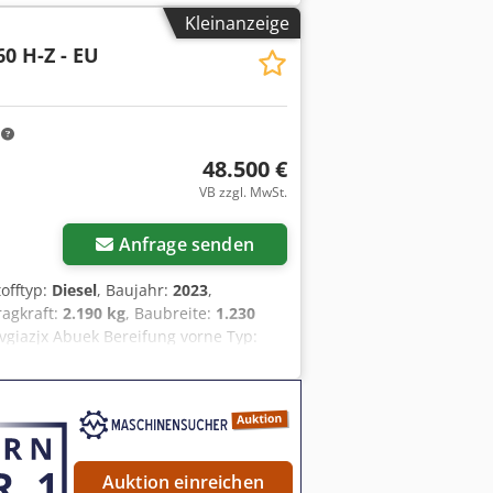
enbeleuchtung Easy-Link-Modul
Kleinanzeige
 Kotflügelsatz Unbenutzt
0 H-Z - EU
m
48.500 €
VB zzgl. MwSt.
r anfragen
Anfrage senden
tofftyp:
Diesel
, Baujahr:
2023
,
ragkraft:
2.190 kg
, Baubreite:
1.230
jvgiazjx Abuek Bereifung vorne Typ:
 Bereifung hinten Zustand: 80 - 100%
lter, Vollkabine, CE Zertifikat, Safety
rt: Zahnradpumpe
 Fahrantrieb: 420 bar
Auktion einreichen