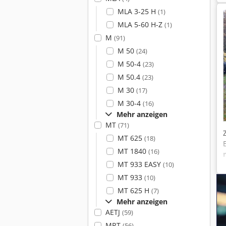
MLA 3-25 H
(1)
MLA 5-60 H-Z
(1)
M
(91)
M 50
(24)
M 50-4
(23)
M 50.4
(23)
M 30
(17)
M 30-4
(16)
Mehr anzeigen
MT
(71)
MT 625
(18)
MT 1840
(16)
MT 933 EASY
(10)
MT 933
(10)
MT 625 H
(7)
Mehr anzeigen
AETJ
(59)
MRT
(56)