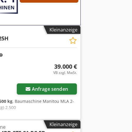
Kleinanzeige
25H
39.000 €
VB zzgl. MwSt.
Anfrage senden
500 kg
, Baumaschine Manitou MLA 2-
g) 2.500
Kleinanzeige
hne