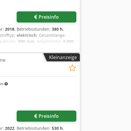
Preisinfo
hr:
2018
, Betriebsstunden:
380 h
,
tstofftyp:
elektrisch
, Gesamtlänge:
Baubreite:
990 mm
, Arbeitshöhe:
9.900
e Typ: Bandagen Bereifung vorne
 hinten Typ: Bandagen Bereifung hinten
Kleinanzeige
hne
olt: 24V Batterie Ah: 250Ah Dsdpfxoy
+
and: 80 - 100%
km
Preisinfo
hr:
2022
, Betriebsstunden:
530 h
,