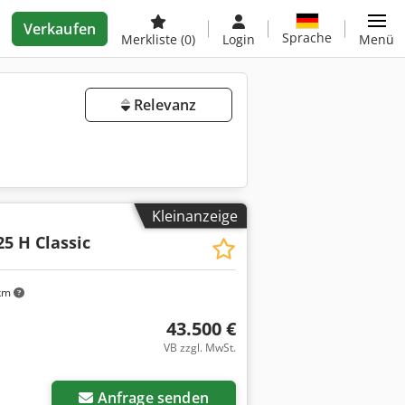
Verkaufen
Sprache
Merkliste
(0)
Login
Menü
Relevanz
Kleinanzeige
5 H Classic
km
43.500 €
VB zzgl. MwSt.
Anfrage senden