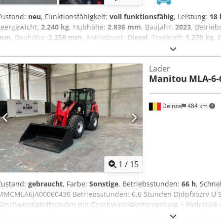
Zustand:
neu
, Funktionsfähigkeit:
voll funktionsfähig
, Leistung:
18 
Leergewicht:
2.240 kg
, Hubhöhe:
2.836 mm
, Baujahr:
2023
, Betrie
mm
, Bauhöhe:
2.258 mm
, Antriebsart:
Diesel
, Tragkraft:
1.270 kg
, 
Getriebe: Hydrostat Geschw. Klasse: 20 Zustand: Neugerät Dcedpf
Neu Bereifung vorne Typ: Luft Bereifung vorne Grösse: Bereifung SL
Lader
Zustand: 80 - 100% Bereifung hinten Typ: Luft Bereifung hinten Grös
Manitou
MLA-6-6
Bereifung hinten Zustand: 80 - 100% 3. Ventil, Heizung, STVZO, Voll
Deinze
484 km
1
/
15
Zustand:
gebraucht
, Farbe:
Sonstige
, Betriebsstunden:
66 h
, Schne
MMCMLA6JA00060430 Betriebsstunden: 6,6 Stunden Djdpfxozrv U Se
Geschwindigkeitsstufen mit Geschwindigkeitsregelung + Hydraulik 
Heizung, Tür und Fenstern Mechanisch gefederter Sitz 405/70-20 14