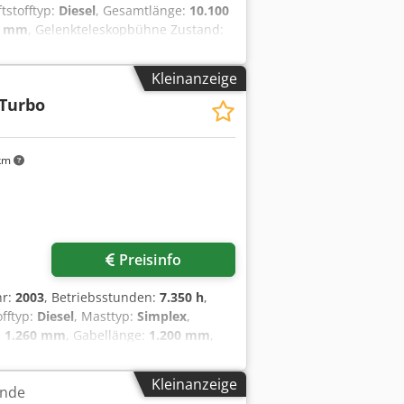
ftstofftyp:
Diesel
, Gesamtlänge:
10.100
0 mm
, Gelenkteleskopbühne Zustand:
ng vorne Typ: Vollgummi Bereifung
ng hinten Zustand: 80 - 100%
Kleinanzeige
 Turbo
km
Preisinfo
hr:
2003
, Betriebsstunden:
7.350 h
,
offtyp:
Diesel
, Masttyp:
Simplex
,
:
1.260 mm
, Gabellänge:
1.200 mm
,
, Baubreite:
1.323 mm
, Geländestapler
asttyp: Standard Getriebe: Hydrostat
Kleinanzeige
inde
ohne Garantie Zustand Technisch: gut