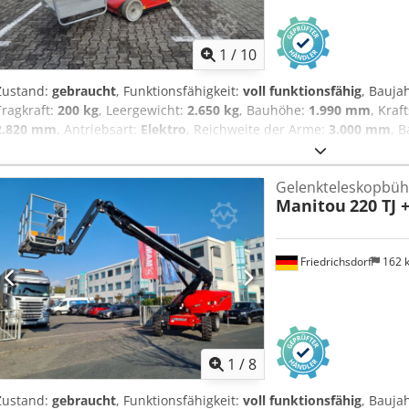
1
/
10
Zustand:
gebraucht
, Funktionsfähigkeit:
voll funktionsfähig
, Bauja
Tragkraft:
200 kg
, Leergewicht:
2.650 kg
, Bauhöhe:
1.990 mm
, Kraf
2.820 mm
, Antriebsart:
Elektro
, Reichweite der Arme:
3.000 mm
, 
mm
, Senkrecht Hebebühne Zustand Technisch: gut Bereifung vorn
Grösse: 16-5-11 1/4 Bereifung vorne Zustand: 80 - 100% Bereifung
Gelenkteleskopbü
Grösse: 16-5-11 1/4 Bereifung hinten Zustand: 80 - 100% Batterie V
Manitou
220 TJ 
Etzfo Abusck Batterie Typ: PzS Batterie Baujahr: 2018 Batterie Zust
Friedrichsdorf
162 
1
/
8
Zustand:
gebraucht
, Funktionsfähigkeit:
voll funktionsfähig
, Bauja