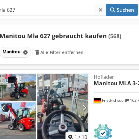
Suchen
Manitou Mla 627 gebraucht kaufen
(568)
Manitou
Alle Filter entfernen
Hoflader
Manitou
MLA 3-2
Friedrichsdorf
162 
1
/
10