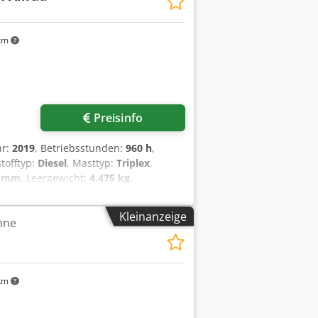
beitsumfeld für schnelle Bedienung und
km
Preisinfo
hr:
2019
, Betriebsstunden:
960 h
,
stofftyp:
Diesel
, Masttyp:
Triplex
,
0 mm
, Leergewicht:
4.475 kg
,
, Geländestapler Lastschwerpunkt: 500
e: Hydrostat Geschw. Klasse: 20
Kleinanzeige
hne
p: Luft Bereifung vorne Grösse:
 100% Bereifung hinten Typ: Luft
til, Halbkabine,
km