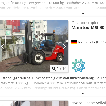
Tragkraft:
400 kg
, Leergewicht:
13.600 kg
, Bauhöhe:
2.700 mm
, Kra
mm
, Antriebsart:
Diesel
, Baubreite:
2.480 mm
, Arbeitshöhe:
22.00
Neuwertig Zustand Technisch: Neu Dsdoyg Smhepfx Abujck Bereifu
vorne Zustand: 80 - 100% Bereifung hinten Typ: Vollgummi Bereifu
Geländestapler
Manitou
MSI 30
Friedrichsdorf
162 
1
/
10
Zustand:
gebraucht
, Funktionsfähigkeit:
voll funktionsfähig
, Bauja
Tragkraft:
3.000 kg
, Hubhöhe:
4.000 mm
, Freihub:
150 mm
, Kraftst
Bauhöhe:
2.755 mm
, Leistung:
38 kW (51,67 PS)
, Gabelträgerbreite
Leergewicht:
5.500 kg
, Gesamtlänge:
4.080 mm
, Antriebsart:
Diesel
Lastschwerpunkt: 500 ISO Klasse: ISO Klasse 3 = 2.500 - 4.999 kg M
Hydraulische Seilw
Dedpfsy A T H Ajx Abujck Geschw. Klasse: 20 Zustand: Aufbereitet 