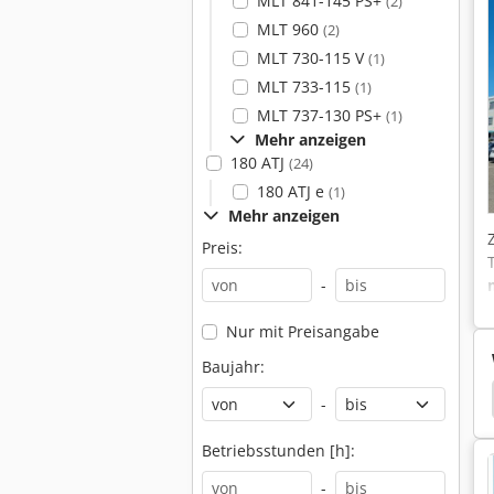
MLT 841-145 PS+
(2)
MLT 960
(2)
MLT 730-115 V
(1)
MLT 733-115
(1)
MLT 737-130 PS+
(1)
Mehr anzeigen
180 ATJ
(24)
180 ATJ e
(1)
Mehr anzeigen
Preis:
-
Nur mit Preisangabe
Baujahr:
kopstapler
Merlo
Merlo 4016
Merlo 4521
-
Betriebsstunden [h]:
-