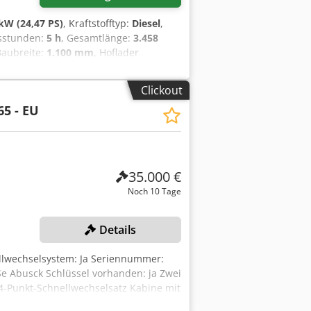
kW (24,47 PS)
, Kraftstofftyp:
Diesel
,
bsstunden:
5 h
, Gesamtlänge:
3.458
Baubreite:
1.100 mm
, Hoflader
x Aswzdprjbuok Zustand Technisch:
-Profil 31x15.5-15 Bereifung vorne
Clickout
se: Bereifung SL-Profil 31x15.5-15
5 - EU
kabine, Außenspiegel, Joystick,
35.000 €
Noch 10 Tage
Details
llwechselsystem: Ja Seriennummer:
 Abusck Schlüssel vorhanden: ja Zwei
4-Punkt-Schnellwechselsatz Kabine mit
-lagige Diagonalreifen