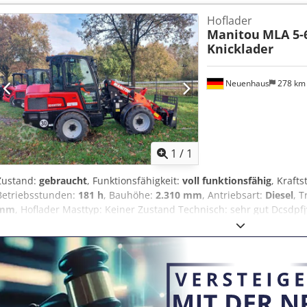
Heckgegengewichtsatz (AL600) LED-Arbeitsscheinwerfer mit Straß
Hoflader
Anhängerkupplungssatz 7-polige Steckdosenleiste hinten Schmaler
Manitou
MLA 5-6
Knicklader
Neuenhaus
278 k
Mehr Bilde
1
/
1
Zustand:
gebraucht
, Funktionsfähigkeit:
voll funktionsfähig
, Krafts
Betriebsstunden:
181 h
, Bauhöhe:
2.310 mm
, Antriebsart:
Diesel
, T
mm
, Hoflader Masttyp: Keiner Zustand Technisch: sehr gut Dcsdpf
Luft Bereifung vorne Zustand: 80 - 100% Bereifung hinten Typ: Luft
Arbeitsscheinwerfer hinten, Arbeitsscheinwerfer vorn, Heizung, Russfi
Light, Bild dient als Symboldarstellung Schnellwechsler Pumpena
Hydraulikfördermenge - Hydraulikdruck: 58.3 l/210 bar Systemdruck