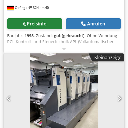
Öpfingen
324 km
Preisinfo
Anrufen
Baujahr:
1998
, Zustand:
gut (gebraucht)
, Ohne Wendung
RCI: Kontroll- und Steuertechnik APL (Vollautomatischer
Plattenwechsler): Automatisches Plattenwechselsystem mit
motorisierter Klemmung und Spannung der Druckplatten
Kleinanzeige
Farbwerkstemperierung Grapho Metronic Technotrans
Kühlung und Umwälzung Roland Deltamatic Feuchtwerk IR
Trockner Quickstart: Software zur Optimierung der
Maschinensteuerung nach Stoppern Kersten Antistatic
Einrichtung am Anleger LCS: Low Coverage Stabilisation
Software zur Farbwerkeinstelllung bei sehr geringer
Abnahme Automatische Lackwascheinrichtung mit Bürste
Schnellspannschienen Lackmodul Lackiereinheit mit
Kammerrakelsystem Wekotron: Pudereinrichtung
Auslageverlängerung Dcsdpfx Ajhy Tfwjk Esk