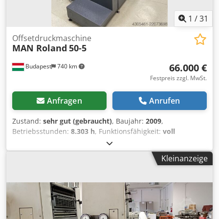
1
/
31
Offsetdruckmaschine
MAN Roland
50-5
66.000 €
Budapest
740 km
Festpreis zzgl. MwSt.
Anfragen
Anrufen
Zustand:
sehr gut (gebraucht)
, Baujahr:
2009
,
Betriebsstunden:
8.303 h
, Funktionsfähigkeit:
voll
funktionsfähig
, Maschinen-/Fahrzeugnummer:
33365B
,
Farbkanäle:
5
, Papiergewicht (max.):
600 g/m²
, Papierbreite
Kleinanzeige
(min.):
180 mm
, Papierbreite (max.):
520 mm
, Papierhöhe
(min.):
148 mm
, Papierhöhe (max.):
360 mm
, Zählerstand
(Farbe):
13.733.163
, Art des Eingangsstroms:
Drehstrom
,
Eingangsspannung:
400 V
, Ausstattung:
Dokumentation/Handbuch
, MAN Roland 50-5 HiPrint
Fünffarben-Bogenoffsetmaschine im B3-Format, Baujahr