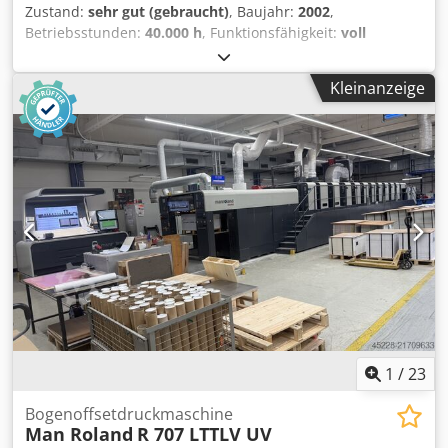
Zustand:
sehr gut (gebraucht)
, Baujahr:
2002
,
Betriebsstunden:
40.000 h
, Funktionsfähigkeit:
voll
funktionsfähig
, Farbkanäle:
5
, Schnittbreite (max.):
790
mm
, Guter Arbeitszustand, Perfector Dcsdpehtncuefx Ak
Kleinanzeige
Eok
1
/
23
Bogenoffsetdruckmaschine
Man Roland
R 707 LTTLV UV