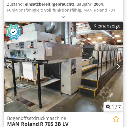
Zustand:
einsatzbereit (gebraucht)
, Baujahr:
2004
,
Funktionsfähigkeit:
voll funktionsfähig
, MAN Roland 704
Straight Machine 105 mio Impression PPL Dodoxvbnrepfx
Ak Ejck Rolandmatic RCI Auto Wash Ups Powder Spray UV
Kleinanzeige
Dryer with 3 Lamps in Delivery 1 Interdeck
1
/
7
Bogenoffsetdruckmaschine
MAN Roland
R 705 3B LV