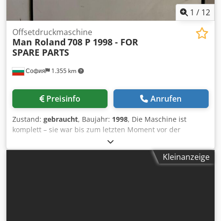
1
/
12
Offsetdruckmaschine
Man Roland
708 P 1998 - FOR
SPARE PARTS
София
1.355 km
Preisinfo
Anrufen
Zustand:
gebraucht
, Baujahr:
1998
, Die Maschine ist
komplett – sie war bis zum letzten Moment vor der
Demontage in Betrieb. Sämtliche Teile sind vorhanden und
stehen zum Verkauf. Djdpfxjyzgh Do Ak Esck
Kleinanzeige