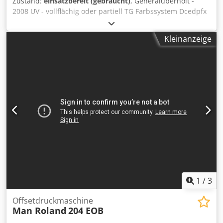
Zustand:
einsatzbereit (gebraucht)
, Generalüberholt -
bei sehr geringer Abnahme Luftvesorgung:
2008 UV - vollflächig oder partiell TG Farbssystem Dcedpfx
SelectAirStation
Aexhfwuok Eek
Kleinanzeige
1
/
3
Offsetdruckmaschine
Man Roland
204 EOB