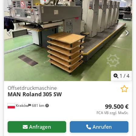
1
/
4
Offsetdruckmaschine
MAN Roland
305 SW
99.500 €
Kraków
681 km
FCA VB zzgl. MwSt.
Anfragen
Anrufen