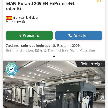
MAN Roland
205 EH HiPrint (4+L
oder 5)
Vilanova i la Geltrú
1.294 km
Preisinfo
Anrufen
Zustand:
sehr gut (gebraucht)
, Baujahr:
2009
,
Betriebsstunden:
56 h
, 6. Turm ist leer Diese Maschine
kann entweder als Standard-5-Farben-Druckmaschine
oder als 4-Farben-Druckmaschine mit Lackierung
Kleinanzeige
eingesetzt werden. Der 5. Turm bietet beide Möglichkeiten
– eine voll funktionsfähige Kammerakel-Lackiereinrichtung
(TRESU) und eine voll funktionsfähige Farbdruckeinheit.
RCI Farb- und Registerfernsteuerung von Seiten- und
Umfangregister Rolandmatic Filmfeuchtwerke mit
Umwälzung und Kühlung EPL Ergonomic Plate Loading
automatische Farbwalzenwascheinrichtung automatische
Gummituch und Druckzylinderwascheinrichtung
Puderapparat Grafix Digital 3000 IR-Trockner Grafix Select