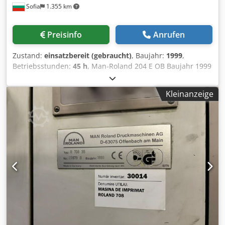
Sofia
1.355 km
Preisinfo
Anrufen
Zustand:
einsatzbereit (gebraucht)
, Baujahr:
1999
,
Betriebsstunden:
45 h
, Man-Roland 204 E OB Baujahr 1999
Nur 45 Mio. Exemplare RCI 2 – ferngesteuerte Farbgebung
Rolandmatic-Dauerfeuchtwerk Easy-Plattendruck
Kleinanzeige
Automatische Gummituchwascheinrichtung
Schuppenanleger, Puderanlage Antistatik-Anleger
Technische Daten: Maximale Bogengröße: 52 x 74 cm (20,5
x 29,1 Zoll) Minimale Bogengröße: 26 x 40 cm (10,2 x 15,7
Zoll) Maximale Druckfläche: 51 x 72 cm (20,1 x 28,3 Zoll)
Maximale Druckgeschwindigkeit: Bis zu 13.000 Bogen pro
Stunde Plattengröße: 605 x 745 mm (23,8 x 29,3 Zoll)
Bedruckstoffkompatibilität: Papier, Karton, leichte
Verpackungsmaterialien Anzahl Farben: Zweifarbig
erhältlich Dodpfowarb Hox Ak Esck Stromversorgung: 400
V, 50 Hz 42 kW Maschinengewicht: ca. 13.000 kg