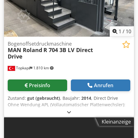
Dryer verlängerte Hochstapelauslage Serienzubehör toller
Zustand, gut gepflegt, nur 56 Mio. Drucke Dedpfxsy Ndpzo
Ak Eeck
1
/
10
Bogenoffsetdruckmaschine
MAN Roland
R 704 3B LV Direct
Drive
Topkapı
1.810 km
Preisinfo
Anrufen
Zustand:
gut (gebraucht)
, Baujahr:
2014
, Direct Drive
Ohne Wendung APL (Vollautomatischer Plattenwechsler):
Automatisches Plattenwechselsystem mit motorisierter
Klemmung und Spannung der Druckplatten
Kleinanzeige
InlineColorPilot IPC (Graphometronic): Farbmess- und
Regelanlage PressPilot Leitstand IntegrationPilot plus Non-
stop Antistatik am Anleger (Eltex) Dcedpfxoxiw Tqs Ak Eek