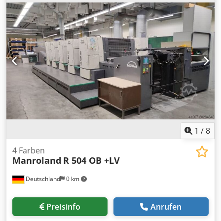
x 102 cm Max. Geschwindigkeit: 15.000 Bogen pro Stunde
Papiergrammatur: 0,04 mm – 1,00 mm Maschinenlänge:
9573 mm Baujahr: 1999 Farbwerke: 4 Zählerstand: 163
Mio. Impressionen Max. Geschwindigkeit: 15.000 Bogen/h
APL Gummituchwaschanlage – mit Bürste
Farbwalzenwascheinrichtung Farben-
Temperatursteuerung – ohne Kühler Tehnotrans
Stahlplatte am Anleger und Ausleger Saugbord am Anleger
Pudersprühwerk Technotrans Beta Kühlung Fernsteuerung
axial, umfangs- und diagonalregister Automatische
Formateinstellung Color Pilot Steuerung Bogenentspanner
Air Glide Auslage Bandeinleger an der Auslage In
Produktion Sofort verfügbar
1
/
8
4 Farben
Manroland
R 504 OB +LV
Deutschland
0 km
Preisinfo
Anrufen