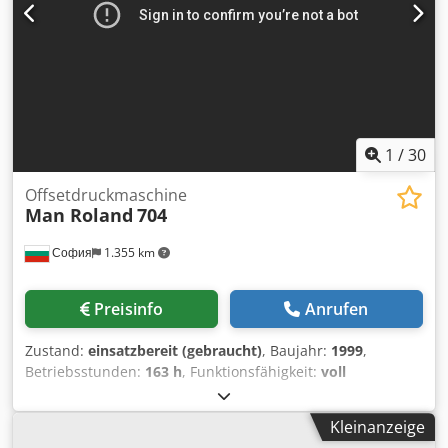
1
/
30
Offsetdruckmaschine
Man Roland
704
София
1.355 km
Preisinfo
Anrufen
Zustand:
einsatzbereit (gebraucht)
, Baujahr:
1999
,
Betriebsstunden:
163 h
, Funktionsfähigkeit:
voll
funktionsfähig
, Roland R704 3B Dsdpfx Aoyfg N Uek Ejck
Eigenschaften Spezifikation Farben: 4 Max. Papierformat:
Kleinanzeige
74 cm x 104 cm (ca. 29 x 40 Zoll) Max. Druckfläche: 71,5 cm