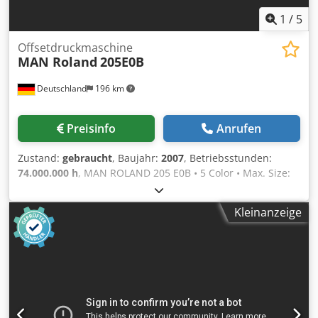
Die überholte Wendeeinheit ist komplett und voll
funktionsfähig. Zylinder in gutem Zustand. Dcedpfx
1
/
5
Aszhvhqok Eok
Offsetdruckmaschine
MAN Roland
205E0B
Deutschland
196 km
Preisinfo
Anrufen
Zustand:
gebraucht
, Baujahr:
2007
, Betriebsstunden:
74.000.000 h
, MAN ROLAND 205 E0B • 5 Color • Max. Size:
520 mm x 740 mm • ProfitPlus Premium package • - double
sheet feeder • - Baldwin washing unit • - complete carton
Kleinanzeige
guide Djdpfx Aoytb Egjk Eeck • - EPL Ergonomic Plate
Loading • Kersten antistatic system • Register system
Bacher • Powder sprayer: Grafix 72 Digital Plus • Alcosmart
• PressManager Smart Interface • Smart R 200 Online •
Remote control: ink and register - RCI • ColorPilot Smart •
Automatic wash up device: • Ink rollers, impression
cylinders, blanket cylinders • Electronic sheet feeding