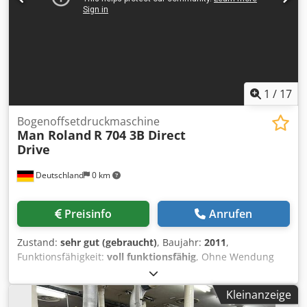
control • Nonstop delivery • Control panel in delivery •
JobCard Reader • Carton device • In production • Located:
Germany • Available: immediately
1
/
17
Bogenoffsetdruckmaschine
Man Roland
R 704 3B Direct
Drive
Deutschland
0 km
Preisinfo
Anrufen
Zustand:
sehr gut (gebraucht)
, Baujahr:
2011
,
Funktionsfähigkeit:
voll funktionsfähig
, Ohne Wendung
Direct Drive InlineColorPilot IPC (Graphometronic): Register
& Farbmess- und Regelanlage PressPilot Leitstand APL
Kleinanzeige
(Vollautomatischer Plattenwechsler): Automatisches