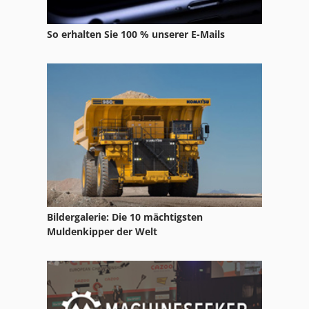
Man Roland R 702 3B
So erhalten Sie 100 % unserer E-Mails
Manroland
Roland
Roland 708
Roland 800 Druckmaschine
Roland 905
Roland Favorit
Roland Lef 20
Bildergalerie: Die 10 mächtigsten
Muldenkipper der Welt
Roland Practica 00
Roland Praktika 00
Roland Rs 640