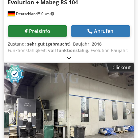
Evolution + Mabeg RS 104
Deutschland
0 km
Preisinfo
Anrufen
Zustand:
sehr gut (gebraucht)
, Baujahr:
2018
,
Funktionsfähigkeit:
voll funktionsfähig
, Evolution Baujahr:
2018 ROLAND Feuchtwerk mit Delta Effekt ROLAND
Hochleistungs-Schuppenbogenanleger Dcjdpfxsy Au Ibs Ak
Clickout
Ejk Wallscreen XL Touchscreen RCI: Kontroll- und
Steuertechnik PressPilot Leitstand InlineColorPilot: Inline
Farbmess- und Regelanlage & ColorPilot D+F:
Densitometrie und Farbmetrik Inlineinspector 2.0 EyeC -
Bogeninspektionsanglage nach dem letzten Druckwerk
Airglide Auslage Auslageverlängerung APL
(Vollautomatischer Plattenwechsler): Automatisches
Plattenwechselsystem mit motorisierter Klemmung und
Spannung der Druckplatten 2xIR/TL Interdeck Trockner
zwischen den 2 Lackwerken LTTLV SelectDryer IR/TL/UV
imAusleger zum Trocknen von Dispersionslacken, UV-