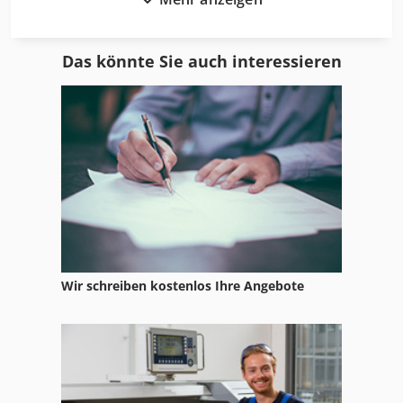
Geko
Guss
Das könnte Sie auch interessieren
Hbm
Lademagazin
Lagermaschine
Lasco
Laufbahn
Lichtbogen
Wir schreiben kostenlos Ihre Angebote
Lichtvorhang
Lm
Loh