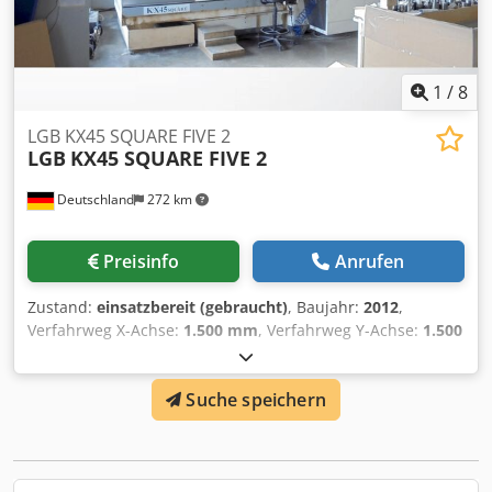
1
/
8
LGB KX45 SQUARE FIVE 2
LGB
KX45 SQUARE FIVE 2
Deutschland
272 km
Preisinfo
Anrufen
Zustand:
einsatzbereit (gebraucht)
, Baujahr:
2012
,
Verfahrweg X-Achse:
1.500 mm
, Verfahrweg Y-Achse:
1.500
mm
, Verfahrweg Z-Achse:
800 mm
, Steuerungshersteller:
HEIDENHAIN
, Steuerungsmodell:
ITNC 530
,
Suche speichern
Spindeldrehzahl (max.):
18.000 U/min
, Anzahl der
Steckplätze im Werkzeugmagazin:
40
, Dieses 5-Achsen-
Vertikal-Bearbeitungszentrum LGB KX45 SQUARE FIVE 2
wurde im Jahr 2012 hergestellt. Es verfügt über einen
Verfahrtisch von 1480 x 1440 mm, eine Heidenhain ITNC