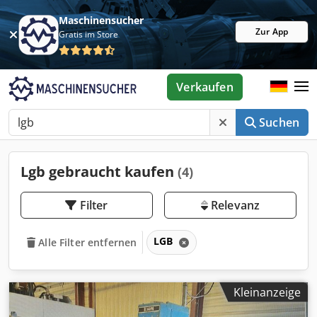
Maschinensucher
Zur App
Gratis im Store
Verkaufen
Suchen
Lgb gebraucht kaufen
(4)
Filter
Relevanz
LGB
Alle Filter entfernen
Kleinanzeige