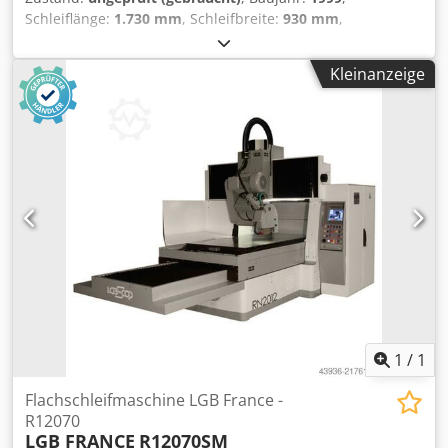
Schleiflänge:
1.730 mm
, Schleifbreite:
930 mm
,
Gesamthöhe:
550 mm
, 3 automatische Achsen
Drehzahlregler für die Spindel Vorschubregler
Kleinanzeige
Schleifscheibe 400 x 60 x 127 mm Cedjzl Rxlspfx Ad Sjrf
Magnetischer Drehtisch Gewicht: 6500 kg
1
/
1
Flachschleifmaschine LGB France -
R12070
LGB FRANCE
R12070SM