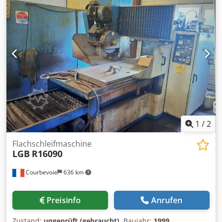
1
/
2
Flachschleifmaschine
LGB
R16090
Courbevoie
636 km
Preisinfo
Anrufen
Zustand:
ungeprüft (gebraucht)
, Baujahr:
1999
,