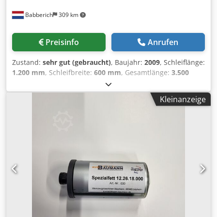
Babberich
309 km
Preisinfo
Anrufen
Zustand:
sehr gut (gebraucht)
, Baujahr:
2009
, Schleiflänge:
1.200 mm
, Schleifbreite:
600 mm
, Gesamtlänge:
3.500
mm
, Gesamtbreite:
1.875 mm
, Vorschublänge X-Achse:
1.320 mm
, Vorschublänge Y-Achse:
730 mm
,
Kleinanzeige
Vorschublänge Z-Achse:
480 mm
,
Vorschubgeschwindigkeit X-Achse:
1.320 m/min
,
Vorschubgeschwindigkeit Y-Achse:
730 m/min
,
Schleifscheibendurchmesser:
350 mm
, Tischlänge:
1.200
mm
, Tischbelastung:
1.400 kg
, Tischbreite:
700 mm
,
Flachschleifmaschine LGB France - R12070SM MACH-ID
9600 Hersteller: LGB France Typ: R12070SM Baujahr: 2009
X - Achse: 1320mm Y - Achse: 730mm Z - Achse: 480mm
Tischlänge: 1200mm Tischbreite: 700mm Tischbelastung:
1400 Abmessung Schleifstein:350 x 50 x 127mm Leistung:
16kW Drehzahl: 1500Rpm Länge: 3500mm Breite: 1875mm
Höhe: 2250mm Gewicht: 4500kg Bitte beachten Sie: Die