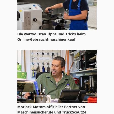
Lokomotive
Lorch
Luenette
Lufthammer
Die wertvollsten Tipps und Tricks beim
Online-Gebrauchtmaschinenkauf
Lutz
Lötstation
Löw Drehmaschine
Schechtl Lbx
Verzahnungsmaschine
Morlock Motors offizieller Partner von
Maschinensucher.de und TruckScout24