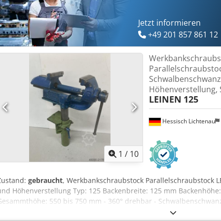
Jetzt informieren
+49 201 857 861 12
Werkbankschraubs
Parallelschraubsto
Schwalbenschwanz
Höhenverstellung,
LEINEN
125
Hessisch Lichtenau
1
/
10
Zustand:
gebraucht
, Werkbankschraubstock Parallelschraubstock
und Höhenverstellung Typ: 125 Backenbreite: 125 mm Backenhöh
Gesammthöhe: 550 bis 750 mm - 360° drehbar - Schwalbenschwanzf
Richtarbeiten - ca. 200 mm Höhenverstellung ohne Liftsystem Gewic