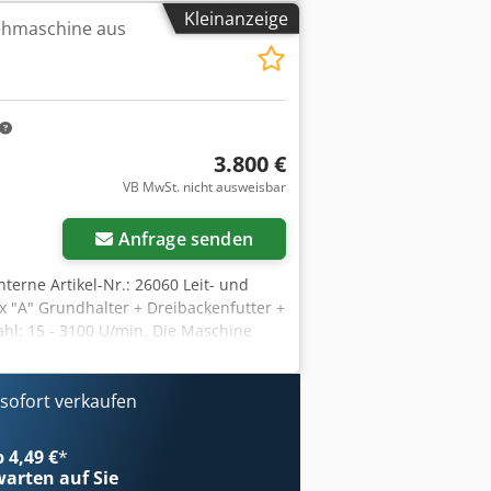
Kleinanzeige
rehmaschine aus
3.800 €
VB MwSt. nicht ausweisbar
Anfrage senden
Interne Artikel-Nr.: 26060 Leit- und
x "A" Grundhalter + Dreibackenfutter +
l: 15 - 3100 U/min. Die Maschine
gten Zustand. Credpfszd Txlex Apbef
ter Lagerfläche besichtigen.
ofort verkaufen
b 4,49 €
*
arten auf Sie