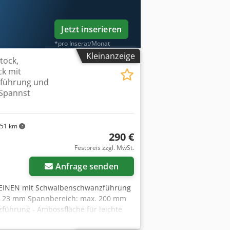
Jetzt inserieren
*pro Inserat/Monat
Kleinanzeige
tock,
ck mit
führung und
 Spannst
51 km
290 €
Festpreis zzgl. MwSt.
Anfrage senden
 LEINEN mit Schwalbenschwanzführung
e: 23 mm Spannbereich: max. 200 mm
ührung - Ambossfläche für leichte
ht: 44,5 kg Csdpfx Apey E T Dysbjrf