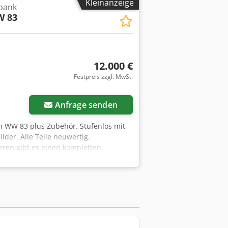
Kleinanzeige
bank
 83
12.000 €
Festpreis zzgl. MwSt.
Anfrage senden
 WW 83 plus Zubehör. Stufenlos mit
der. Alle Teile neuwertig.
eren gibt es einen kompletten
m H Eo Apbjf