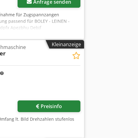
Anfrage senden
ufnahme für Zugspannzangen
ng passend für BOLEY - LEINEN -
sdpfx Apezbhu Debjf
Spannzangengewinde : TR 28 x 1,5
andrad für das manuelle Anziehen der
Kleinanzeige
rehmaschine
, 457 mm - Außendurchmesser
er
31 Stück Zugspannzangen: Ø 1 / 2 / 3
/ 14 / 15 / 16 / 17 / 18 / 19 / 20 / 20,5 / 21
Preisinfo
Umfang lt. Bild Drehzahlen stufenlos