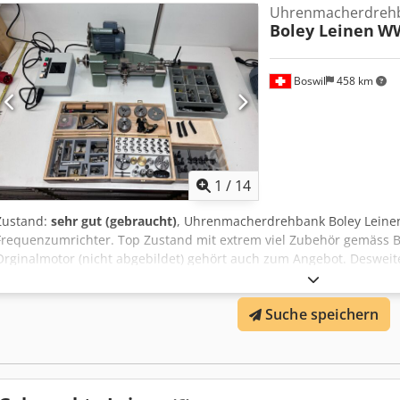
Uhrenmacherdreh
Boley Leinen
WW
Boswil
458 km
1
/
14
Zustand:
sehr gut (gebraucht)
, Uhrenmacherdrehbank Boley Leinen
Frequenzumrichter. Top Zustand mit extrem viel Zubehör gemäss Bil
Orginalmotor (nicht abgebildet) gehört auch zum Angebot. Desweit
externen Schleifantreib (auch mit Frequenzumrichter) Crsdpfxeu I
Suche speichern