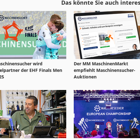
Das könnte Sie auch intere
Leimangabe
Leuco
Leinen Dlz
Lincoln
schinensucher wird
Der MM MaschinenMarkt
telpartner der EHF Finals Men
empfiehlt Maschinensucher-
25
Auktionen