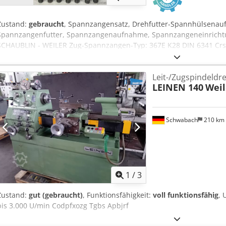
Zustand:
gebraucht
, Spannzangensatz, Drehfutter-Spannhülsena
Spannzangenfutter, Spannzangenaufnahme, Spannzangeneinrichtu
SCHAUBLIN - WEILER Zug-Spannzangen-Typ: 367E K28 DIN 6341 Cr
Spannzangendurchmesser: 28 mm Spannzangenlänge: ca. 105 mm 
mm Spannkegel: 40° - Zugrohr mit Innengewinde M 28 x 1,5 mm, H
Leit-/Zugspindeld
Spannzange - Länge Zugrohr bis Anschlagbund innen am Handrad
LEINEN 140
Weil
Zugrohr Ø 31 mm auf 390 mm Länge, Ø 32,5 mm auf 67 mm Länge - 
 3,5 / 4 / 4,5 / 5 / 5,5 / 6 / 6,5 / 7 / 7,5 / 8 / 8,5 / 9,5 / 10 11 / 12 / 13 
/ 22 / 23 / 24 mm Gewicht komplett: ca. 10 kg guter Zustand
Schwabach
210 km
1
/
3
Zustand:
gut (gebraucht)
, Funktionsfähigkeit:
voll funktionsfähig
, 
bis 3.000 U/min Codpfxozg Tgbs Apbjrf