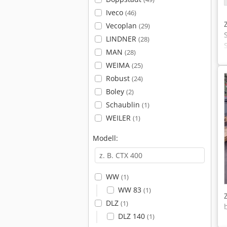
Iveco
(46)
Vecoplan
(29)
LINDNER
(28)
MAN
(28)
WEIMA
(25)
Robust
(24)
Boley
(2)
/
Schaublin
(1)
WEILER
(1)
Modell:
WW
(1)
WW 83
(1)
DLZ
(1)
DLZ 140
(1)