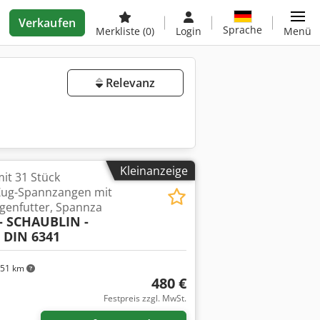
Verkaufen
Sprache
Merkliste
(0)
Login
Menü
Relevanz
Kleinanzeige
it 31 Stück
Zug-Spannzangen mit
genfutter, Spannza
- SCHAUBLIN -
 DIN 6341
51 km
480 €
Festpreis zzgl. MwSt.