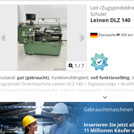
Leit-/Zugspindeld
Schule!
Leinen
DLZ 140
Ebenweiler
369 km
1
/
7
Zustand:
gut (gebraucht)
, Funktionsfähigkeit:
voll funktionsfähig
, 
Zugspindel Drehmaschine Leinen DLZ 140 + Digitalanzeige + Multifi
Vierbackenfutter Spitzenhöhe: 140mm Spitzenweite: 500mm Drehzah
stammt aus einer Bildungsstätte und befindet sich in einem gepfle
Gerne können Sie die Maschine unter Strom, auf über 500m² beheiz
Gebrauchtmaschinen s
Inserieren Sie jetzt a
11 Millionen
Käufer w