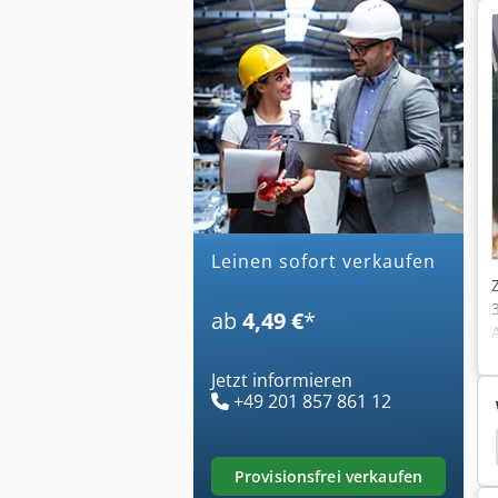
leinen sofort verkaufen
ab
4,49 €
*
Jetzt informieren
+49 201 857 861 12
ttel
Hainbuch Wechselvorrichtung
Hainbuch
provisionsfrei verkaufen