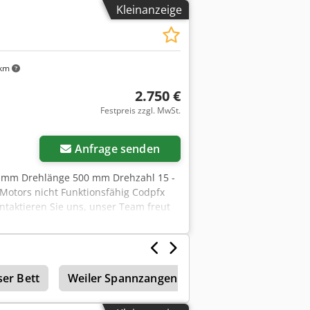
Kleinanzeige
 km
2.750 €
Festpreis zzgl. MwSt.
Anfrage senden
90 mm Drehlänge 500 mm Drehzahl 15 -
 Motors nicht Funktionsfähig Codpfx
ntaktieren Sie uns, unser Team freut
öglich! Maschinen An- / Verkauf KAUF
UVM. Sie benötigen eine
Fertigung? Oder wollen Sie Ihre
er Bett
Weiler Spannzangen
Weiler
Weiler 