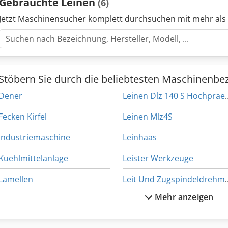
Gebrauchte Leinen
(6)
Jetzt Maschinensucher komplett durchsuchen mit mehr als
Stöbern Sie durch die beliebtesten Maschinenbe
Dener
Leinen Dlz 140 S Ho
Fecken Kirfel
Leinen Mlz4S
Industriemaschine
Leinhaas
Kuehlmittelanlage
Leister Werkzeuge
Lamellen
Leit Und Zugsp
Mehr anzeigen
Laufbahn
Leitlineal
Lehmann
Leitspindel