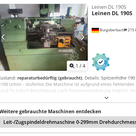
guter Zustand
Leinen DL 190S
Leinen
DL 190S
Burgoberbach
215
1
/
4
Zustand:
reparaturbedürftig (gebraucht)
, Details: Spitzenhöhe 1
3100 U/min - stufenlos Die Maschine ist aufgrund eines Fehlenden
Apsd Ta Icjbsrf Besichtigung nach Terminvereinbarung möglich. Ko
sich Ihnen weiterhelfen zu dürfen. Inzahlungnahme oder Tausch m
/ VERKAUF VON PRODUKTIONS- & METALLBEARBEITUNGSMASCHINEN 
hochwertige, aber preiswerte Metallbearbeitungsmaschine für Ihre 
Weitere gebrauchte Maschinen entdecken
verkaufen?
Leit-/Zugspindeldrehmaschine 0-299mm Drehdurchmess