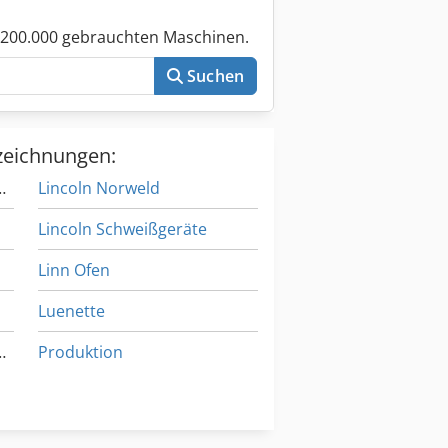
 200.000 gebrauchten Maschinen.
Suchen
zeichnungen:
chpraezisionsdrehmasch
Lincoln Norweld
Lincoln Schweißgeräte
Linn Ofen
Luenette
indeldrehmaschine
Produktion
Schleifer
Selco