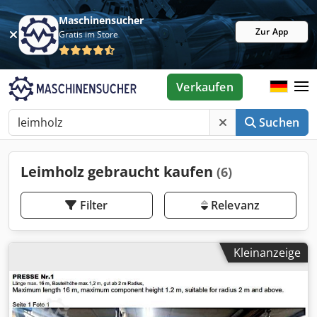
Maschinensucher
Zur App
Gratis im Store
Verkaufen
Suchen
Leimholz gebraucht kaufen
(6)
Filter
Relevanz
Kleinanzeige