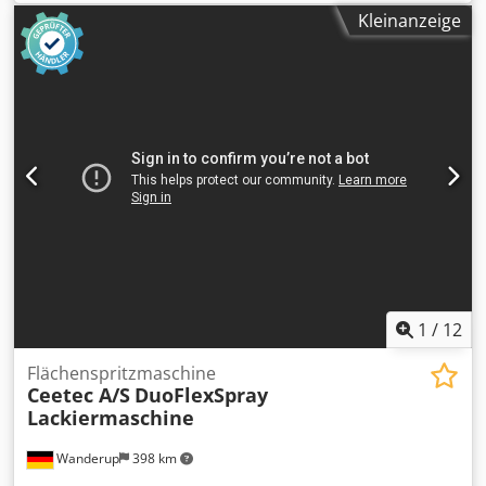
Kleinanzeige
1
/
12
Flächenspritzmaschine
Ceetec A/S
DuoFlexSpray
Lackiermaschine
Wanderup
398 km