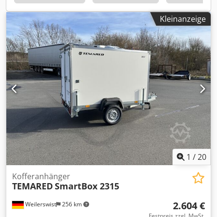
Unglaubliche Leistungen Schauen Sie sich das Video an
Kleinanzeige
und sehen Sie, wie der TRV 2000 Ihre Produktion mit
außergewöhnlicher Leistung optimieren kann. Ideal Für:
Halbfertige Holzprodukte für Möbel Verpackungsindustrie
Dodpfx Alsv Ip U Ijyjck Wiederverwertung von Brettern an
den Seiten des Stammes Fenster, Bauwesen und
Fußböden Leimholz, Bretter, Strukturen TRV 2000: Die
Ultimative Lösung für Moderne Sägewerke.
1
/
20
Kofferanhänger
TEMARED
SmartBox 2315
2.604 €
Weilerswist
256 km
Festpreis zzgl. MwSt.