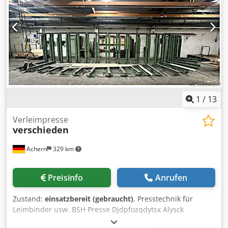
1
/
13
Verleimpresse
verschieden
Achern
329 km
Preisinfo
Anrufen
Zustand:
einsatzbereit (gebraucht)
, Presstechnik für
Leimbinder usw. BSH Presse Djdpfozqdytsx Alysck
Brettschichtholz Presse Leimholz Presse