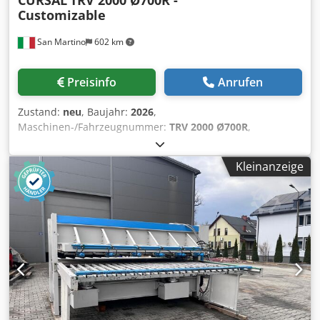
CURSAL
TRV 2000 Ø700R -
Customizable
San Martino
602 km
Preisinfo
Anrufen
Zustand:
neu
, Baujahr:
2026
,
Maschinen-/Fahrzeugnummer:
TRV 2000 Ø700R
,
Hochgeschwindigkeits-Optimierung in Sägewerken: TRV
2000 Macht Es Möglich! Entdecken Sie den TRV 2000, den
Kleinanzeige
perfekten Optimierer für sowohl gehobelte als auch
ungehobelte Bretter, der hohe Präzision, große
Schnittkapazität und unglaubliche Geschwindigkeit bietet.
Eine perfekte Kombination aus Leistung, die den
Arbeitszyklus in Ihrer Sägerei revolutionieren wird!
Fortschrittliche Technologie für Herausragende Ergebnisse
Der TRV 2000 ist mit der bewährten CURSAL-Software
ausgestattet, die auch andere Optimiererserien antreibt.
Diese Software ist die ideale Lösung, um den
Produktionsprozess zu beschleunigen, indem sie Stämme