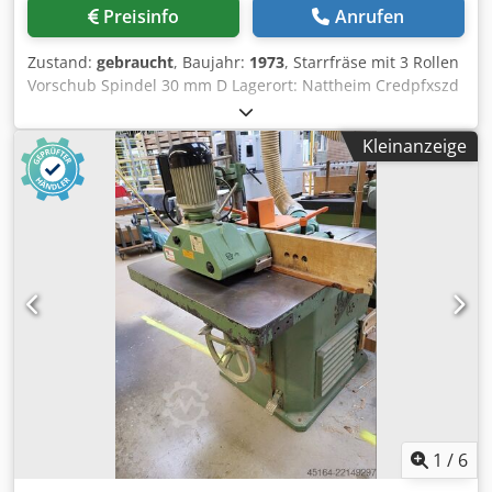
Preisinfo
Anrufen
Zustand:
gebraucht
, Baujahr:
1973
, Starrfräse mit 3 Rollen
Vorschub Spindel 30 mm D Lagerort: Nattheim Credpfxszd
Tg Ao Aamsf
Kleinanzeige
1
/
6