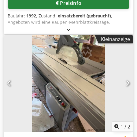
Preisinfo
Baujahr:
1992
, Zustand:
einsatzbereit (gebraucht)
,
Angeboten wird eine Raupen-Mehrblattkreissäge.
Schnittbreite: 230mm, max. Durchlassbreite: 650mm, max.
Schnitthöhe: 130mm, Sägewellendurchmesser: 65mm,
Kleinanzeige
min. Werkstücklänge: 450mm, Sägewellendrehzahl:
3900U/min, Arbeitshöhe: 850mm, max. Vorschub:
48m/min. Abmessungen: ca. 2700mm/1900mm/2000mm,
Gewicht: ca. 2500kg. Besichtigung nach Absprache
möglich. Crsdezl U Idepfx Aamef
1
/
2