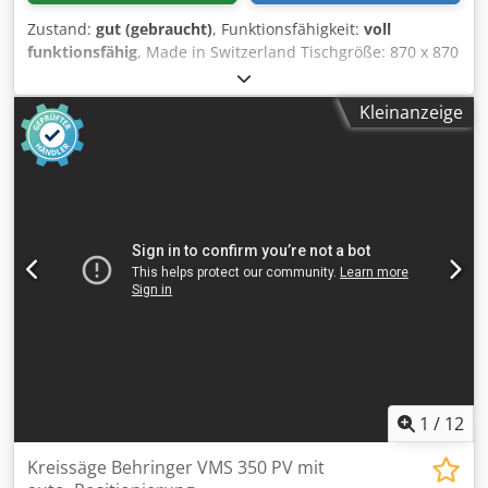
Zustand:
gut (gebraucht)
, Funktionsfähigkeit:
voll
funktionsfähig
, Made in Switzerland Tischgröße: 870 x 870
mm Schiebetisch: 800 x 400 mm Crsdpfx Ajzp Iqtsamsf
Sägeblatt: höhenverstellbar über Kurbel Sägeblatt-Ø: 175
Kleinanzeige
mm 2 Stufenschalter Zentralabsaugung Rolltischanschlag
Hobelmesser und Facettenfräseinrichtung
1
/
12
Kreissäge Behringer VMS 350 PV mit