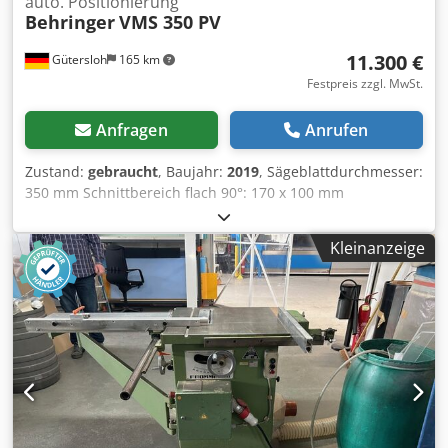
auto. Positionierung
Behringer
VMS 350 PV
11.300 €
Gütersloh
165 km
Festpreis zzgl. MwSt.
Anfragen
Anrufen
Zustand:
gebraucht
, Baujahr:
2019
, Sägeblattdurchmesser:
350 mm Schnittbereich flach 90°: 170 x 100 mm
Sägebereich flach 45°: 120 x 100 mm Schnittbereich rund:
120 mm Pneumatischer Sägeblattvorschub
Kleinanzeige
Kühlmittelpumpe / Minimalmengensprüheinrichtung
Pneumatische Materialspannung Cjdpfx Aaeznxg Nsmorf
Vorgelege zum sägen von Edelstahl Längenanschlag mit
automatischer Positionierung bis 6200 mm Rollenbahn mit
1000 mm links Gewicht: ca. 800 kg