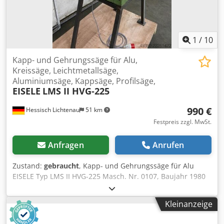
1
/
10
Kapp- und Gehrungssäge für Alu,
Kreissäge, Leichtmetallsäge,
Aluminiumsäge, Kappsäge, Profilsäge,
EISELE
LMS II HVG-225
990 €
Hessisch Lichtenau
51 km
Festpreis zzgl. MwSt.
Anfragen
Anrufen
Zustand:
gebraucht
, Kapp- und Gehrungssäge für Alu
EISELE Typ LMS II HVG-225 Masch. Nr. 0107, Baujahr 1980
Sägebereich 90° = 150 x 100 mm 45° = 120 x 100
Sägeblattdurchmesser max. 400 mm Gehrungsschnitt +/-
Kleinanzeige
45° Sägeblattdrehzahl 1700 / 3400 U/min. Motorleistung
1,4 / 1,9 kW Netzanschluß 380 Volt, 50 Hz Tischgröße vor