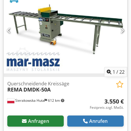
dem Anschlagwinkel 580 x 350 mm - Motor Typ RF 1,5 / 4 /
2-7 - Sägeaggregat für Schifterschnitt 45° nach links
neigbar - Maschine mit einem Sägeblatt für Aluminium Ø
400 mm ausgestattet - Schlauch-Anschlußstutzen für
Späneabsaugung Ø 80 mm - stabiler Metallunterbau
Platzbedarf L x B x H 1050 x 1020 x 1700 mm Gewicht 150
kg guter Zustand Crsdezinzrjpfx Aamef
1
/
22
Querschneidende Kreissäge
REMA
DMDK-50A
3.550 €
Sierakowska Huta
612 km
Festpreis zzgl. MwSt.
Anfragen
Anrufen