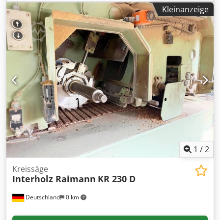
einstellbar Rastpunkte Bei 15°, 30° und 45°
Kleinanzeige
Sägeblattdurchmesser 380 mm Sägeblatt drehzahl 2800
Upm Leistungsabgabe 3 kW Druckluftanschluss 7 bar
Credozphi Nepfx Aamsf Abmessungen L x B x H 850 x 900 x
1450 mm Gewicht 250 kg
1
/
2
Kreissäge
Interholz Raimann
KR 230 D
Deutschland
0 km