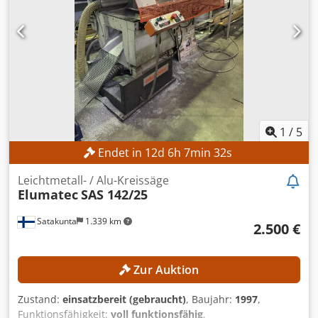
1
/
5
Endet in
12
d
6
h
7
min
30
s
Leichtmetall- / Alu-Kreissäge
Elumatec
SAS 142/25
Satakunta
1.339 km
2.500 €
Zur Auktion
Zustand:
einsatzbereit (gebraucht)
, Baujahr:
1997
,
Funktionsfähigkeit:
voll funktionsfähig
,