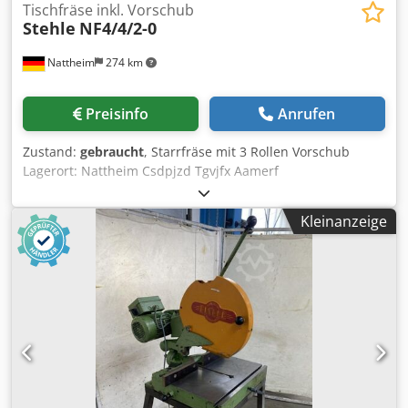
Tischfräse inkl. Vorschub
Stehle
NF4/4/2-0
Nattheim
274 km
Preisinfo
Anrufen
Zustand:
gebraucht
, Starrfräse mit 3 Rollen Vorschub
Lagerort: Nattheim Csdpjzd Tgvjfx Aamerf
Kleinanzeige