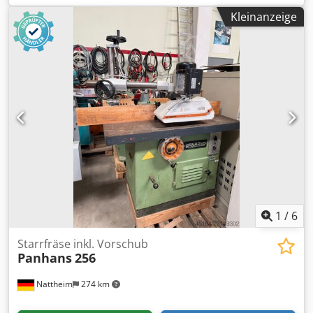
3 Umschaltbaren Vorschubgeschwindigkeiten 2
Kleinanzeige
Umschaltbare Zahnformen, Schrift und Wolfszahn.
Absaugung.
1
/
6
Starrfräse inkl. Vorschub
Panhans
256
Nattheim
274 km