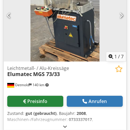
Sägeblatt ca. 85 mm Schnittbreite ca. 400 mm größte
Schnittlänge vor dem Sägeblatt bei Verwendung des
Schiebeschlittens ca. 925 mm Größe des
Schiebeschlittentisches 780 x 340 mm Motor 3 kW - 2870
Upm Sägewellendrehzahl ca. 4600 U/min. Gewicht ca. 216
kg Crsdpfx Aajznk Dasmof Verfügbarkeit: kurzfristig
Standort: 63934 Röllbach
1
/
7
Leichtmetall- / Alu-Kreissäge
Elumatec
MGS 73/33
Detmold
140 km
Preisinfo
Anrufen
Zustand:
gut (gebraucht)
, Baujahr:
2008
,
Maschinen-/Fahrzeugnummer:
0733337017
,
Schwenkbereich 0°- 45° nach links und rechts stufenlos