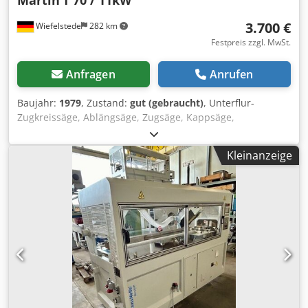
Martin
T 70 / 11kW
3.700 €
Wiefelstede
282 km
Festpreis zzgl. MwSt.
Anfragen
Anrufen
Baujahr:
1979
, Zustand:
gut (gebraucht)
, Unterflur-
Zugkreissäge, Ablängsäge, Zugsäge, Kappsäge,
Formatkreissäge, Tischkreissäge, Alu-Kreissäge,
Plattensäge -Hersteller: Martin, Formatkreissäge Typ T 70
Kleinanzeige
mit automatischem Vorschub -Motorleistung: 11 kW -
Drehzahl: 1445 U/min -Sägeblatt: Ø 410 x 5 mm -max.
Schnitthöhe: 90° 140 mm / 45° 110 mm Cedpfshfufgsx
Aamorf -Gehrungsschnitt: bis 45° -Schiebetisch: 355 x 1500
mm -Abmessung ges. 2275/2010/H1400 mm -Gewicht: 1058
kg