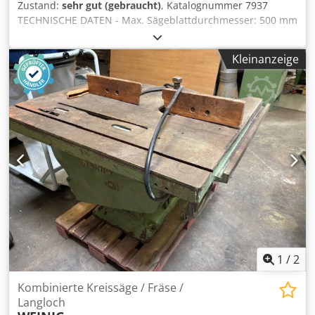
Zustand:
sehr gut (gebraucht)
, Katalognummer 7937
TECHNISCHE DATEN - Max. Sägeblattdurchmesser: 500 mm
- Spindeldurchmesser: 30 mm - Pneumatischer
Oberandruck - Sägeblattschutzhaube - Pneumatischer
Kleinanzeige
Sägeblattauszug - Max. Schnitthöhe: 150 mm - Max.
Schnittbreite: 350 mm - Hauptmotor: 5,5 kW -
Absaugstutzendurchmesser: 120 mm - Tischmaße (L/B):
740x500 mm - Tischhöhe ab Fußboden: 900 mm -
Rollentische: 2 Stück - Einlaufrollentisch + Führung: 2050
mm - Auslaufrollentisch: 1650 mm Codpfx Aaszrnt Hjmerf -
Rollentischbreite: 510 mm - Maschinenabmessungen ohne
Tisch (L/B/H): 1200x640x1280 mm - Gewicht ca.: 500 kg
VORTEILE – Hergestellt in Polen – Originale DTR-
Dokumentation – 2 Rollentische – Pneumatischer
Sägeblattvorschub – Säge gebraucht, Zustand wie neu
Nettopreis: 14.900 PLN Nettopreis: 3.550 EUR (je nach
Wechselkurs 4,2 EUR) (Preise können bei größeren
Kursschwankungen variieren)
1
/
2
Kombinierte Kreissäge / Fräse /
Langloch