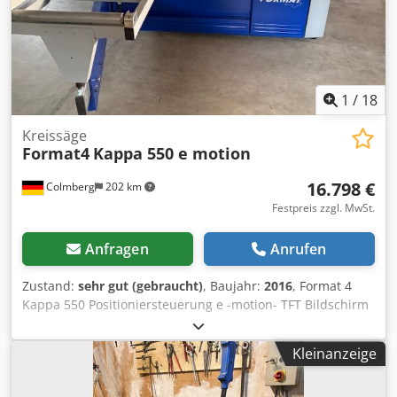
1
/
18
Kreissäge
Format4
Kappa 550 e motion
16.798 €
Colmberg
202 km
Festpreis zzgl. MwSt.
Anfragen
Anrufen
Zustand:
sehr gut (gebraucht)
, Baujahr:
2016
, Format 4
Kappa 550 Positioniersteuerung e -motion- TFT Bildschirm
Bj. 2016 320 cm Schiebeschlitten 5,5 KW Motor mit Bremse
Vorritzaggregat Control Schnitthöhe Max 200 mm Sägeblatt
Kleinanzeige
250 - 550 mm Drehzahlen 3000/4000/ und 5000 Um . min.
Umdrehungen Vorritzer 9000 min . Gesteuerter Parallel