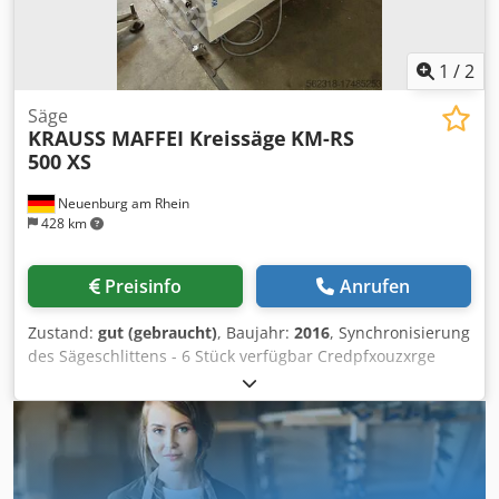
1
/
2
Säge
KRAUSS MAFFEI Kreissäge
KM-RS
500 XS
Neuenburg am Rhein
428 km
Preisinfo
Anrufen
Zustand:
gut (gebraucht)
, Baujahr:
2016
, Synchronisierung
des Sägeschlittens - 6 Stück verfügbar Credpfxouzxrge
Aamof