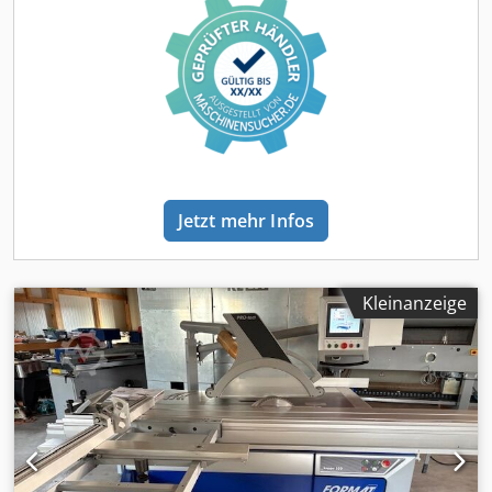
dem Schiebetisch: 1700 mm - Schnittbreite am
Schiebetisch: 1400 mm - Schnittbreite am Parallelanschlag:
1350 mm - Hauptmotor: 6 kW - Tischmaße: 1190 x 990 mm
- mit Tischverbreiterung: 1880 mm - mit Tischerweiterung:
1890 mm - mit Vorritzer - max. Durchmesser des
Vorritzsägeblatts: 120 mm - Vorritzspindel-Durchmesser:
20 mm - Vorritzmotor: 0,75 kW - 3 Drehzahlbereiche: 3500 /
4500 / 6000 U/min - Bremse - Absaugstutzendurchmesser:
80 / 120 mm - Abmessungen (Länge/Breite/Höhe): 3050 x
Jetzt mehr Infos
2200 x 1600 mm - Gewicht: 800 kg Crodpfx Aajzhv Abomof
VORTEILE – Polnische Qualitätsfertigung – Technische
Dokumentation (DTR) – Sägeblattschutz – mit Vorritzsäge –
mit Tischverlängerung und -verbreiterung – Gebrauchte
Kleinanzeige
Kreissäge, Zustand sehr gut Nettopreis: 15.900 PLN
Nettopreis: 3.780 EUR (zum Kurs von 4,2 EUR) (Preise
können je nach Wechselkursschwankungen variieren)