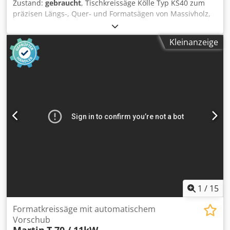
Zustand:
gebraucht
, Tischkreissäge Kölle Typ KS40 zum
präzisen Längs-, Quer- und Formatsägen von Massivholz,
Plattenwerkstoffen und Holzprofilen. Die robuste schwere
Maschinenkonstruktion mit schwenkbarem Sägeaggregat,
Kleinanzeige
Vorritzer und Vorschubapparat Wegoma Typ VS48K eignet
sich besonders für Schreinereien, Zimmereien und den
vielseitigen Werkstatteinsatz. Technische Daten: -
Schnittbreite: ~ 850 mm Crodpfx Aajzrxbnomjf - Motor: 7,5
kW - Schwenkbar: 45°
1
/
15
Formatkreissäge mit automatischem
Vorschub