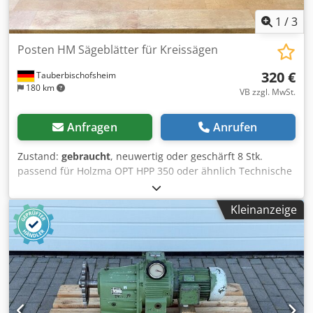
1
/
3
Posten HM Sägeblätter für Kreissägen
320 €
Tauberbischofsheim
180 km
VB zzgl. MwSt.
Anfragen
Anrufen
Zustand:
gebraucht
, neuwertig oder geschärft 8 Stk.
passend für Holzma OPT HPP 350 oder ähnlich Technische
Daten: - Durchmesser: 370 - 380 mm - Breite: 3-5 mm
Crsdpezrx Smefx Aamsf - Bohrung: 60 mm - Lochkreis: 100
Kleinanzeige
mm