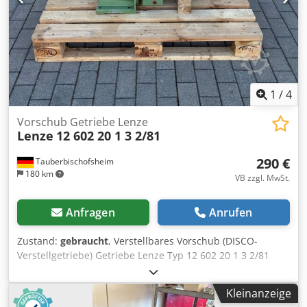
1
/
4
Vorschub Getriebe Lenze
Lenze
12 602 20 1 3 2/81
290 €
Tauberbischofsheim
180 km
VB zzgl. MwSt.
Anfragen
Anrufen
Zustand:
gebraucht
, Verstellbares Vorschub (DISCO-
Verstellgetriebe) Getriebe Lenze Typ 12 602 20 1 3 2/81
Cjdozrxvfjpfx Aamsrf Technische Daten: - P1: 3,0 kW - n1:
1.500 UpM - M2: 444-800 Nm - n2: 52-8,7 UpM
Kleinanzeige