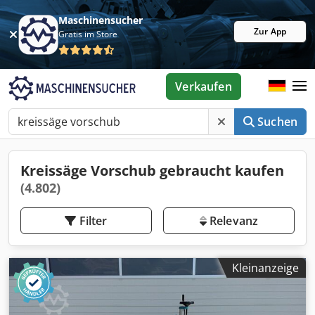
Maschinensucher
Zur App
Gratis im Store
Verkaufen
Suchen
Kreissäge Vorschub gebraucht kaufen
(4.802)
Filter
Relevanz
Kleinanzeige