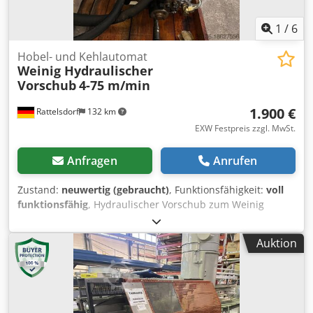
1
/
6
Hobel- und Kehlautomat
Weinig Hydraulischer
Vorschub
4-75 m/min
1.900 €
Rattelsdorf
132 km
EXW Festpreis zzgl. MwSt.
Anfragen
Anrufen
Zustand:
neuwertig (gebraucht)
, Funktionsfähigkeit:
voll
funktionsfähig
, Hydraulischer Vorschub zum Weinig
Hydromat. Vorschubgeschwindigkeit 8-60m/min Cjdpfx
Aajv Er Ufomerf
Auktion