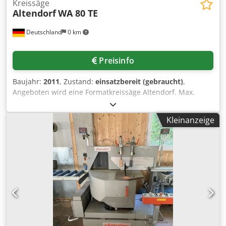
Kreissäge
Altendorf
WA 80 TE
Deutschland
0 km
Preisinfo
Baujahr:
2011
, Zustand:
einsatzbereit (gebraucht)
,
Angeboten wird eine Formatkreissäge Altendorf. Max.
Sägeblattdurchmesser: 400mm, max. Schnitthöhe bei 90°:
125mm, max. Schnitthöhe bei 45°: 87mm, Schnittbreite:
Kleinanzeige
1000mm, Doppelrollwagen-Länge: 3000mm,
Sägewellendrehzahlen: 3000/4000/5000U/min, unterer
Absauganschluss: 120mm, oberer Absauganschluss:
80mm, zentraler Absauganschluss: 140mm, Spaltkeil-
Führungsschlitzbreite: 13mm. Gewicht: ca. 1100kg.
Besichtigung nach Absprache möglich. Codpfx Aaszl En
Ijmorf