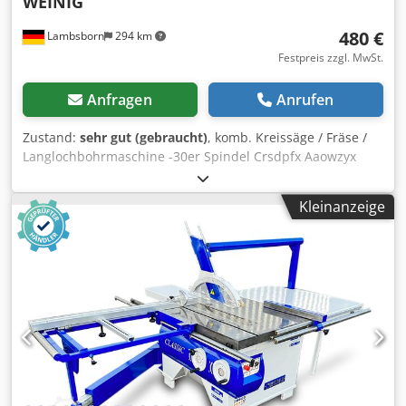
WEINIG
480 €
Lambsborn
294 km
Festpreis zzgl. MwSt.
Anfragen
Anrufen
Zustand:
sehr gut (gebraucht)
, komb. Kreissäge / Fräse /
Langlochbohrmaschine -30er Spindel Crsdpfx Aaowzyx
Aomof
Kleinanzeige