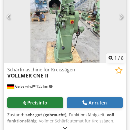
Csdpfx Aozavzveamsrf ANTRIEB PER LUFTKOMPRESSOR
Sägeblattdurchmesser 550 Maximale schnittlänge 200 mm
bei 90 Grad Angebot inkl Rollbahnen und Längenmessung
Stabler zum Verladen Vorhanden
1
/
8
Schärfmaschine für Kreissägen
VOLLMER
CNE II
Geiselwind
155 km
Preisinfo
Anrufen
Zustand:
sehr gut (gebraucht)
, Funktionsfähigkeit:
voll
funktionsfähig
, Vollmer Schärfautomat für Kreissägen.
Crjdpfx Aajzn Rbxomsf Blattdurchmesser bis 1250 mm. Mit