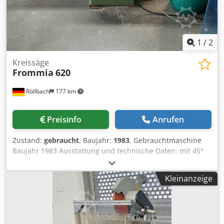
1
/
2
Kreissäge
Frommia
620
Röllbach
177 km
Preisinfo
Anrufen
Zustand:
gebraucht
, Baujahr:
1983
, Gebrauchtmaschine
Baujahr 1983 Ausstattung und technische Daten: mit 45°
schrägstellbarem Sägeblatt Schiebeschlitten und
Schwenkarm Maschinentisch 700 x 680 mm Höhe bis
Kleinanzeige
Tischoberkante ca. 900 mm Höhenverstellung des
Kreissägeblattes ca. 55 mm max.
Kreissägenblattdurchmesser 315 mm Bohrung des
Kreissägeblattes 30 mm Größte Schnitthöhe bei 315 mm