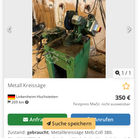
Anschlag Sägeblatt Schrägstellung bis 45 grad. Einseitig
Und Höhen Verstellung Elektrisch Bedienpult in
Augenhöhe Ablänganschlag mit Digitaler Anzeige
Verfahrbare Auflageschiene mit digitaler Winkel Anzeige
Ablänganschlag mit Längen Ausgleich Absauganschluß
120 und 100 mm Ausleger mit Wegschwenkeinrichtung
Schnittbreite 1348 mm Ablänganschlag bis 3200 mm
Schaltstelle am Schiebetisch Crjdpfx Aex Rugteamsf
Abmessungen 3400 x 2200 mm ohne Ausleger Gewicht
1300 kg
1
/
1
Metall Kreissäge
350 €
Linkenheim-Hochstetten
269 km
Festpreis MwSt. nicht ausweisbar
Anfragen
Anrufen
Suche speichern
Zustand:
gebraucht
, Metallkreissäge Meb,Coll 380,