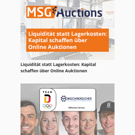
Kellenberg
Kellenberger
Kelter
Kessler
Kieserling
Liquidität statt Lagerkosten: Kapital
Kks
schaffen über Online Auktionen
Klaeger Hbs 265
Klaeger Plus 220
Klaeger Plus 400
Klaiber
Klaine Drehbank