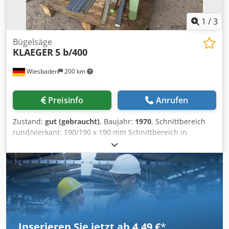
1
/
3
Bügelsäge
KLAEGER
5 b/400
Wiesbaden
200 km
Preisinfo
Anrufen
Zustand:
gut (gebraucht)
, Baujahr:
1970
, Schnittbereich
rund/vierkant: 190/190 x 190 mm Schnittbereich in
Gehrung 45° rund/rechteck: 140/190 x 140 mm
Sägeblattabmessungen: 400 x 32 x 1,5 mm 1
Hubgeschwindigkeit: 85/min Antriebsmotor: 380 V, 0,37 kW
Gewicht: 126 kg Dedpfoyvfp Iox Adhjkr Platzbedarf: 1200 x
600 x 980 mm
Inserieren Sie jetzt ab 4,49 €
*