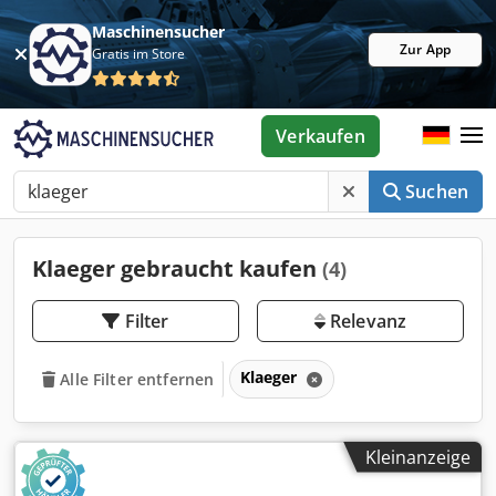
Maschinensucher
Zur App
Gratis im Store
Verkaufen
Suchen
Klaeger gebraucht kaufen
(4)
Filter
Relevanz
Klaeger
Alle Filter entfernen
Kleinanzeige