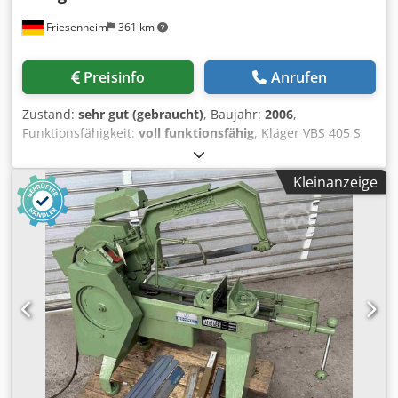
Standzeit der Sägebänder. Zusätzlich ist die Bandsäge mit
Friesenheim
361 km
einer Kühlmitteleinrichtung ausgestattet, welche die
Werkzeugstandzeit erhöht und saubere Schnittflächen
gewährleistet. Die Klaeger & Müller HBA 300 G CNC eignet
Preisinfo
Anrufen
sich besonders für den industriellen Einsatz in
Schlossereien, Stahlbauunternehmen, Werkzeug- und
Zustand:
sehr gut (gebraucht)
, Baujahr:
2006
,
Maschinenbau sowie in der Serienfertigung. *
Funktionsfähigkeit:
voll funktionsfähig
, Kläger VBS 405 S
Vertikalbandsäge / Metallbandsäge Hersteller: Kläger Typ:
VBS 405 S Zustand: gebraucht, sehr gut Baujahr: 2006
Kleinanzeige
Djdezmh Ugjpfx Adhjkr Schnittbreite: 400 Tischneigung
rechts/links 45°/15° Tischgröße 607 x 607 mm
Sägebandbreite: 3-20 mm Sägebandlänge: 3300-3400 mm
Bandgeschwindigkeit: 15 – 300 M/min. Länge: 1120 mm
Breite: 740 mm Höhe: 1930 mm Gewicht: 510kg – Ideal
Sägebandschweißgerät – Original Dokumentation –
Maschinenfüße