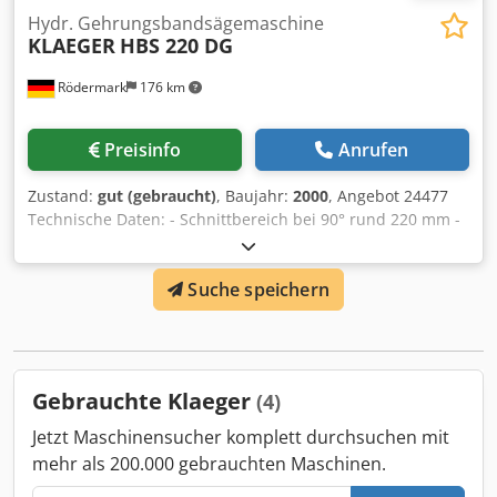
Hydr. Gehrungsbandsägemaschine
KLAEGER
HBS 220 DG
Rödermark
176 km
Preisinfo
Anrufen
Zustand:
gut (gebraucht)
, Baujahr:
2000
, Angebot 24477
Technische Daten: - Schnittbereich bei 90° rund 220 mm -
flach 250 x 100 mm - vierkant 170 x 170 mm -
Schnittbereich 45° rund 150 mm - flach 150 x 150 mm -
Suche speichern
Gehrungsverstellung links + rechts - Sägebandabmessung
2890 x 27 x 0,9 mm - Schnittgeschwindigkeiten 40 + 60
m/min - Hydr. senken des Sägerahmens - Schnittdruck
stufenlos regulierbar 0 - 10 m/min -
Gesamtantriebsleistung 400 V / 1,5 kW Dedpfx Aey H
Gebrauchte Klaeger
(4)
Dmhodhjkr - Platzbedarf ca. B 1500 x H 1000 x T 650 mm -
Gewicht ca. 250 kg
Jetzt Maschinensucher komplett durchsuchen mit
mehr als 200.000 gebrauchten Maschinen.