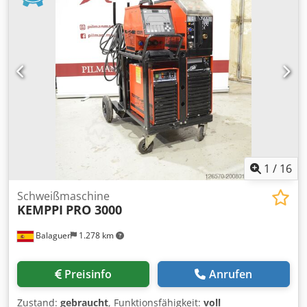
Rollenvorschub Wasserkühlung 2/4Takt Brenner 4meter
+Draht, Massekabel und Druckminderer-- Abmessungen in
mm ca. 1260x440x1020
1
/
16
Schweißmaschine
KEMPPI
PRO 3000
Balaguer
1.278 km
Preisinfo
Anrufen
Zustand:
gebraucht
, Funktionsfähigkeit:
voll