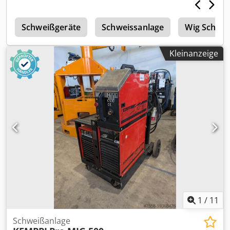
t
Schweißgeräte
Schweissanlage
Wig Schwei
Kleinanzeige
1
/
11
Schweißanlage