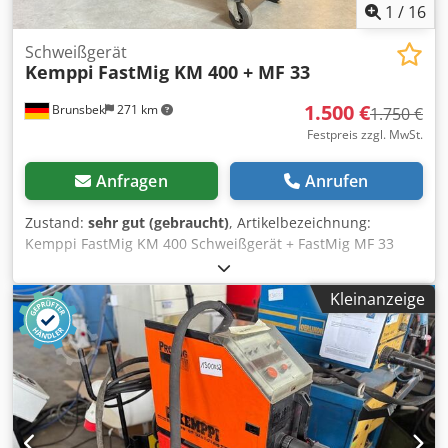
1
/
16
Schweißgerät
Kemppi
FastMig KM 400 + MF 33
1.500 €
Brunsbek
271 km
1.750 €
Festpreis zzgl. MwSt.
Anfragen
Anrufen
Zustand:
sehr gut (gebraucht)
, Artikelbezeichnung:
Kemppi FastMig KM 400 Schweißgerät + FastMig MF 33
Drahtvorschub ----- Dksdpozilhpsfx Anzer Zustand des
Artikels: Das Schweißgerät befindet sich in einem
Kleinanzeige
tadellosen Zustand. Eine Besichtigung sowie ein
Funktionstest vor Ort sind jederzeit nach Absprache
möglich.