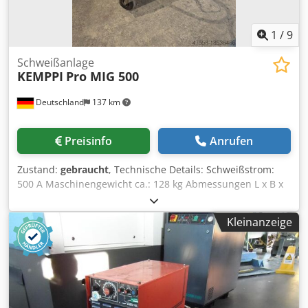
1
/
9
Schweißanlage
KEMPPI
Pro MIG 500
Deutschland
137 km
Preisinfo
Anrufen
Zustand:
gebraucht
, Technische Details: Schweißstrom:
500 A Maschinengewicht ca.: 128 kg Abmessungen L x B x
H: 1,2 x 0,8 x1,2 m Steuerung: Anzeige für Schweißstrom
mit Umschaltung 2/4-Takt, Impuls, stufenlos Kühlsystem:
Kleinanzeige
wassergekühlt mit Frostschutz Dkodpfx Anovz Abhozjr
Schutzgas: Magnetventil ohne Druckminderer
Schlauchpaket mit 4,0m Länge Brennerkopf: gasgekühlt
Massezange mit Massekabel 4,7m Drahtvorschub: 4
Rollenantrieb mit Draht Ø für 1,0/1,2mm *