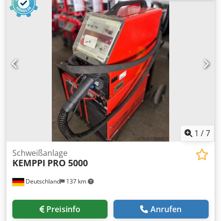
MAG:40A / 14V bis 350A / 31,5 V WIG: 10A / 10V bis 350 A E-
Schweißen: 15A / 20,5V bis 350A / 34V Spannung U1: 380 -
415V Kühlungsart: F (wassergekühlt) Schutzart: IP 23 ohne
Schlauchpaket *
1
/
7
Schweißanlage
KEMPPI
PRO 5000
Deutschland
137 km
Preisinfo
Anrufen