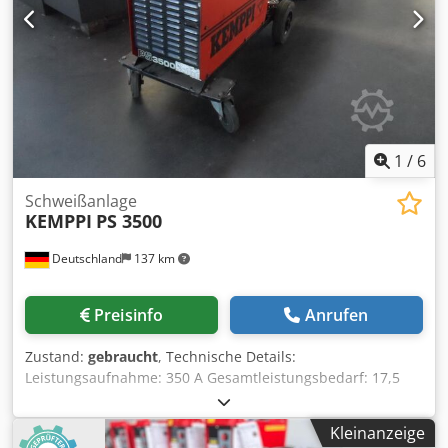
1
/
6
Schweißanlage
KEMPPI
PS 3500
Deutschland
137 km
Preisinfo
Anrufen
Zustand:
gebraucht
, Technische Details:
Leistungsaufnahme: 350 A Gesamtleistungsbedarf: 17,5
kVA Maschinengewicht ca.: 58 kg Abmessungen Maschine:
0,6 x 0,35 x 0,5 m Dkedpfxsu Nwdkj Anzjr
Kleinanzeige
Schweißgleichrichter/Inverter mit Transportwagen MIG/