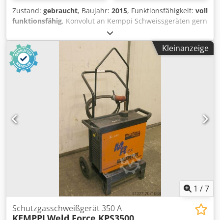
Zustand:
gebraucht
, Baujahr:
2015
, Funktionsfähigkeit:
voll
funktionsfähig
, Konvolut an Kemppi Schweissgeräten gern
zusammen aber auch einzeln zu veräußern Die
Schweissgeräte stammen aus einer Schweisserausbildung.
Kleinanzeige
Dkedpfszkaiksx Anzor Sie können gern bei uns am
Standort Chemnitz besichtigt werden. - Kemppi ACDC
MasterTig 3500 dreiphasiges WIG-Schweißgerät, sowohl
Wechselstrom- als auch Gleichstrom Stabelektroden-
Schweißen (MMA) mit integrierter Kühleinheit - Kemppi
ACDC MasterTig 2500 - Kemppi MasterTig MLS 2300 (2x) -
Kemppi MasterTig MLS 3500
1
/
7
Schutzgasschweißgerät 350 A
KEMPPI
Weld Force KPS3500