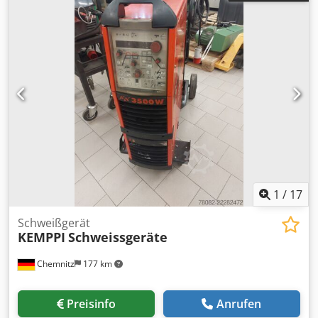
1
/
17
Schweißgerät
KEMPPI
Schweissgeräte
Chemnitz
177 km
Preisinfo
Anrufen