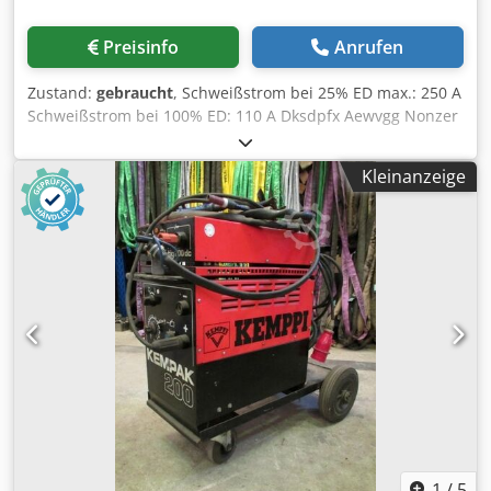
Preisinfo
Anrufen
Zustand:
gebraucht
, Schweißstrom bei 25% ED max.: 250 A
Schweißstrom bei 100% ED: 110 A Dksdpfx Aewvgg Nonzer
Schweißstrom stufenl. regelbar: 5 - 250 A elektr. Anschluß:
380 V Platzbedarf: 650 x 600 x 1100/1500 mm hoch
Kleinanzeige
Gewicht: 55 kg
1
/
5