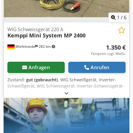
1
/
6
WIG Schweissgerät 220 A
Kemppi
Mini System MP 2400
1.350 €
Wiefelstede
282 km
Festpreis zzgl. MwSt.
Anfragen
Anrufen
Zustand:
gut (gebraucht)
, WIG Schweißgerät, Inverter-
Schweißgerät, WIG Schweissgerät, Inverter-Schweissgerät -
ohne Schlauchpaket -max. Schweißleistung: 250 A -
Luftgekühlt -inkl. Massekabel -Gasarmatur -Abmessungen:
370/720/H870 mm Dodpfxedzwwne Anzekr -Gewicht: 52 kg