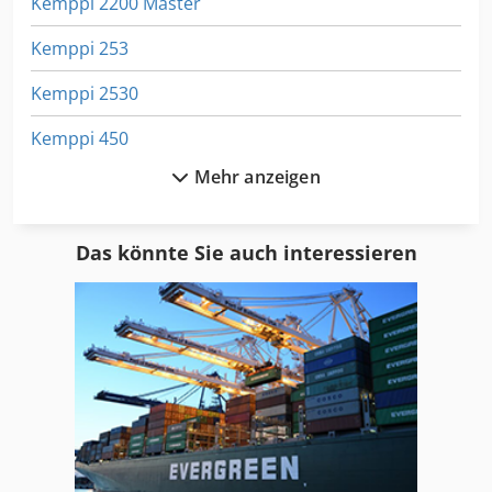
Kemppi 2200 Master
Kemppi 253
Kemppi 2530
Kemppi 450
Mehr anzeigen
Kemppi 5000
Kemppi Kempact
Das könnte Sie auch interessieren
Kemppi Kempact 253 A
Kemppi Kempact 253 R
Kemppi Kempact 323 A
Kemppi Kempact 323 R
Kemppi Kempact Ra