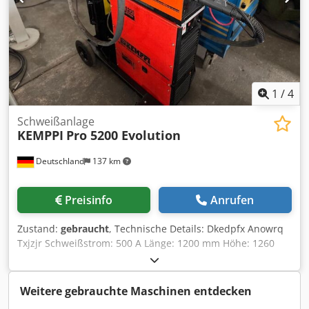
1
/
4
Schweißanlage
KEMPPI
Pro 5200 Evolution
Deutschland
137 km
Preisinfo
Anrufen
Zustand:
gebraucht
, Technische Details: Dkedpfx Anowrq
Txjzjr Schweißstrom: 500 A Länge: 1200 mm Höhe: 1260
mm Anschlußwert: 26,6 kVA Anschlußleistung: 100 kW
Leerlaufspannung: 65 V Maschinengewicht ca.: 147 kg
Abmessungen Maschine: 1,2 x 0,45 x 1,2 m Schweißkabel
Weitere gebrauchte Maschinen entdecken
mit Schweißpistole *