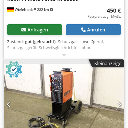
450 €
Wiefelstede
282 km
Festpreis zzgl. MwSt.
Anfragen
Anrufen
Zustand:
gut (gebraucht)
, Schutzgasschweißgerät,
Schutzgasgerät, Schweißgleichrichter -ohne
Drahtvorschub -max. Schweissleistung: 350 A Dodpfxob
Uhu Rs Anzokr -Abmessungen: 700/600/H1400 mm -
Kleinanzeige
Gewicht: 62 kg