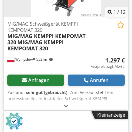
1
/
12
MIG/MAG Schweißgerät KEMPPI
KEMPOMAT 320
MIG/MAG KEMPPI KEMPOMAT
320
MIG/MAG KEMPPI
KEMPOMAT 320
1.297 €
Wymysłów
552 km
Festpreis zzgl. MwSt.
Anfragen
Anrufen
Zustand:
sehr gut (gebraucht)
, Zum Verkauf steht ein
professionelles industrielles Schweißgerät KEMPPI
Kempomat 320 – eine solide und zuverlässige Maschine
zum MIG/MAG-Schweißen. Das Gerät stammt vom
Kleinanzeige
renommierten finnischen Hersteller KEMPPI, bekannt für
seine hohe Qualität und Langlebigkeit. 📋 Technische
Daten: Modell: KEMPOMAT 320 Schweißstrom: bis 320 A