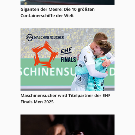
Kemppi Kempak 200
Giganten der Meere: Die 10 größten
Kemppi Kempomat 2500
Containerschiffe der Welt
Kemppi Master 2850
Kemppi Minarctig 180
Kemppi Mp 2400
Kemppi Pro 3000
Kemppi Pro 4000
Kemppi Pro 4200
Maschinensucher wird Titelpartner der EHF
Kemppi Pro Mig 530
Finals Men 2025
Kemppi Ps 2800
Kemppi Ps 3500