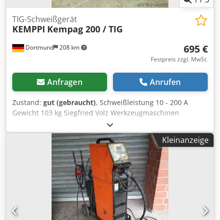
TIG-Schweißgerät
KEMPPI
Kempag 200 / TIG
695 €
Dortmund
208 km
Festpreis zzgl. MwSt.
Anfragen
Anrufen
Zustand:
gut (gebraucht)
, Schweißleistung 10 - 200 A
Gewicht 103 kg Siegfried Volz Werkzeugmaschinen
Dsdpoyrglcefx Anzskr Rüschebrinkstr. 151-153 DE - 44143
Dortmund - Wambel / Germany
Kleinanzeige