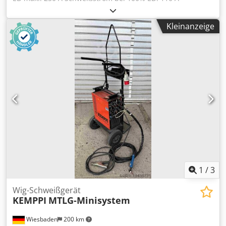
Schweißstrom stufenl. regelbar: 5 - 250 A elektr. Anschluß:
380 V Platzbedarf: 650 x 600 x 1100/1500 mm hoch
Kleinanzeige
Gewicht: 55 kg Dksdpjwvggpsfx Anzer
1
/
3
Wig-Schweißgerät
KEMPPI
MTLG-Minisystem
Wiesbaden
200 km