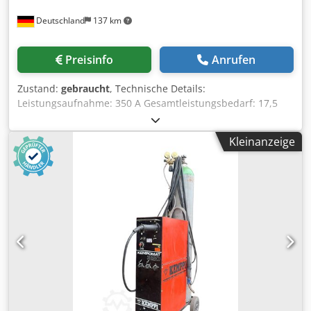
Deutschland
137 km
Preisinfo
Anrufen
Zustand:
gebraucht
, Technische Details:
Leistungsaufnahme: 350 A Gesamtleistungsbedarf: 17,5
kVA Maschinengewicht ca.: 64 kg Abmessungen Maschine:
0,65 x 0,32 x 0,5 m Schweißgleichrichter/Inverter MIG/
Kleinanzeige
MAG:40A / 14V bis 350A / 31,5 V WIG: 10A / 10V bis 350 A E-
Schweißen: 15A / 20,5V bis 350A / 34V Spannung U1: 380 -
415V Kühlungsart: F (wassergekühlt) Schutzart: IP 23 ohne
Schlauchpaket ohne Massekabel Dkedpfx Anou Nwd Dezsr
*