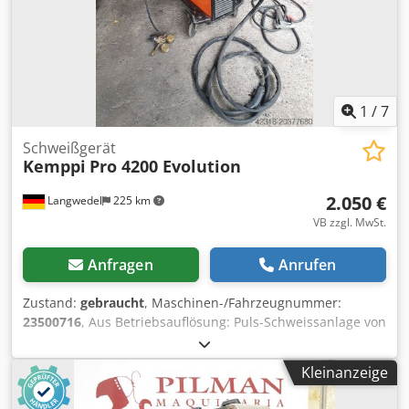
1
/
7
Schweißgerät
Kemppi
Pro 4200 Evolution
2.050 €
Langwedel
225 km
VB zzgl. MwSt.
Anfragen
Anrufen
Zustand:
gebraucht
, Maschinen-/Fahrzeugnummer:
23500716
, Aus Betriebsauflösung: Puls-Schweissanlage von
Kemppi Pro 4200 Evolution Gerät ist auf Funktion geprüft!
Dkedpsxq Rcusfx Anzsr 420Ampere Leistung bei
Kleinanzeige
80%Einschaltleistung Schweissbereich 10-420A
Vorschubkoffer Promig 530 Steuerung MXE MLS 4