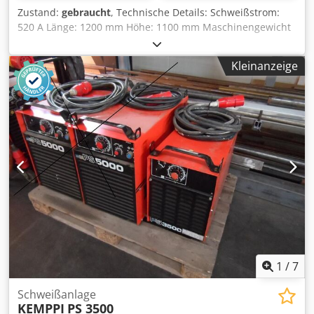
Zustand:
gebraucht
, Technische Details: Schweißstrom:
520 A Länge: 1200 mm Höhe: 1100 mm Maschinengewicht
ca.: 147 kg Abmessungen L x B x H: 1,2 x 0,75 x1,1 m
Schweißprozess WIG/E/MIG-MAG Lieferung besteht aus:
Kleinanzeige
Schweißtrafo, Vorschubgerär, Kühlaggregat Schutzart
IP23C Isolationsklasse B/H Djdpfxowc R Udj Anzokr *
1
/
7
Schweißanlage
KEMPPI
PS 3500