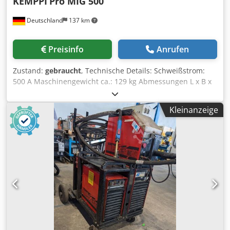
KEMPPI
Pro MIG 500
Deutschland
137 km
Preisinfo
Anrufen
Zustand:
gebraucht
, Technische Details: Schweißstrom:
500 A Maschinengewicht ca.: 129 kg Abmessungen L x B x
H: 1,1x 0,7 x 1,2 m Steuerung: Anzeige für Schweißstrom
mit Umschaltung 2/4-Takt, Impuls, stufenlos Kühlsystem:
Kleinanzeige
wassergekühlt mit Frostschutz Schutzgas: Magnetventil
ohne Druckminderer Dsdpfxswtctmo Anzskr Schlauchpaket
mit 3,0m Länge Brennerkopf: gasgekühlt Massezange mit
Massekabel 2,5m Drahtvorschub: 4 Rollenantrieb mit
Draht-Ø 1,0/1,2mm *