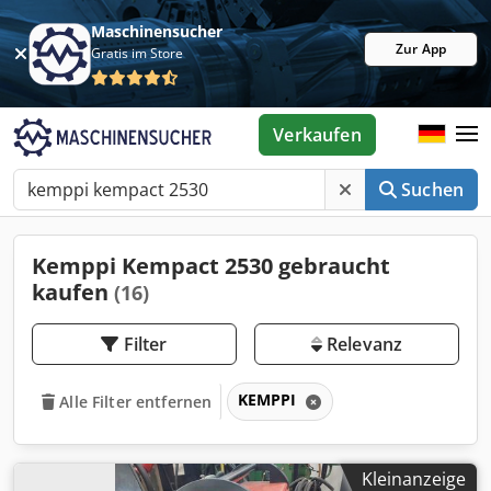
Maschinensucher
Zur App
Gratis im Store
Verkaufen
Suchen
Kemppi Kempact 2530 gebraucht
kaufen
(16)
Filter
Relevanz
KEMPPI
Alle Filter entfernen
Kleinanzeige