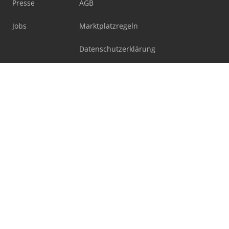
Presse
AGB
Jobs
Marktplatzregeln
Datenschutzerklärung
Blog
Facebook
X
LinkedIn
Alle Informationen, Angebote und Preise auf dieser Seite
sind freibleibend und unverbindlich!
Mit der Benutzung dieser Seite erkennen Sie unsere
AGB
und
Datenschutzerklärung
an.
Ausgewiesene Marken gehören ihren jeweiligen
Eigentümern.
Machineseeker Group GmbH übernimmt keine Haftung für
den Inhalt verlinkter externer Internetseiten.