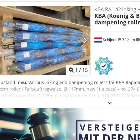
ist mit einer Materialzufuhr, einer Vereinzelung, einem robusten U
KBA RA 142 inking 
Treppenpodest ausgestattet. Gesamtmaße X/Y/Z: ca. 2500mm/2100
KBA (Koenig & B
Eine Besichtigung vor Ort ist möglich. Cedpfx Aozpa R Sjhmjrf
dampening roll
Schijndel
349 km
1
/
15
Zustand:
neu
, Various inking and dampening rollers for KBA Rapida
form roller / Farbauftragwalze, Ø 117mm, new (4 pieces) - no. 374.0
Farbauftragwalze, Ø 123mm, new (2 pieces) - no. 374.0201.1 Westlan
Ø 129mm, new (3 pieces) - no. 374.0202.1 Westland Ink form roller
piece) - no. 374.0301.2 Westland Ink vibrator roller / Farbheberwal
374.0401.1 Westland Ink distributor roller / Farbreiberwalze, Ø 117
Westland Ink distributor roller / Farbreiberwalze, Ø 123mm, new (4 
distributor roller / Farbreiberwalze, Ø 129mm, new (3 pieces) - no.
Feuchtauftragwalze, Ø 135mm, new (5 pieces) - no. 374.1199.1 West