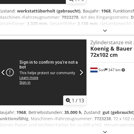
Zustand:
werkstattüberholt (gebraucht)
, Baujahr:
1968
, Funktions
Maschinen-/Fahrzeugnummer:
7923278
, Art des Eingangsstroms:
D
Gesamtlänge:
3.320 mm
, Gesamthöhe:
2.130 mm
, Gesamtgewicht:
Eingangsstrom:
30 A
, Nennleistung:
7,5 kW (10,20 PS)
, Drehzahl (m
1.500 U/min
, Platzbedarf Breite:
2.440 mm
, 72x102 cm Stanzautoma
Zylinderstanze mi
bis 600 g/m². Hervorragend stabil und sehr leise, schnelle Zylinde
Koenig & Bauer 
nicht erforderlich. Csdpfox Hzm Sox Ahmorf
72x102 cm
Son
347 km
1
/
13
Baujahr:
1968
, Betriebsstunden:
35.000 h
, Zustand:
gut (gebraucht
funktionsfähig
, Maschinen-/Fahrzeugnummer:
7723238
, 72 x 102
dünnes Papier und leichten Karton bis zu 600 g/m2. Hervorragende 
Zylinderpresse. Eine Befestigung am Boden ist nicht erforderlich. D