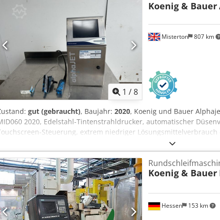
Koenig & Bauer
Misterton
807 km
1
/
8
Zustand:
gut (gebraucht)
, Baujahr:
2020
, Koenig und Bauer Alphaje
MID060 2020, Edelstahl-Tintenstrahldrucker, automatischer Düsen
Touchscreen-Steuerung, extrem niedriger Lösungsmittelverbrauch -
Barcodes und 2D-Kodierungen, 1Ph Cjdpfxsuc U Uds Ahmerf
Rundschleifmaschin
Koenig & Bauer
Hessen
153 km