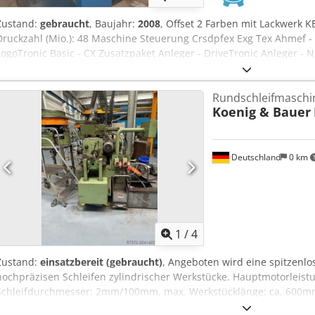
Zustand:
gebraucht
, Baujahr:
2008
, Offset 2 Farben mit Lackwerk 
Druckzahl (Mio.): 48 Maschine Steuerung Crsdpfex Exg Tex Ahmef - C
LogoTronic Basic - CX Zusatzpaket Anleger - DriveTronic Anleger -
Druckwerken: 2 - Maschine ohne Wendung - PWHA halbautomatisch
Feuchtwerk - Automatische Farbwalzenwascheinrichtung - Automa
Rundschleifmaschi
Feuchtwerk Kühl- und Zirkulationssystem: Technotrans - Farbwerkt
Koenig & Bauer
Lackwerke: 1 - Harris & Bruno Kammerrakelsystem - Anzahl Rasterwal
Heißluft Trockner im Ausleger Ausleger - Verlängerte Auslage - Pude
Kompressor
Deutschland
0 km
1
/
4
Zustand:
einsatzbereit (gebraucht)
, Angeboten wird eine spitzen
hochpräzisen Schleifen zylindrischer Werkstücke. Hauptmotorleist
Schleifdurchmesser: 2mm/100mm, max. Werkstücklänge: ca. 600mm
600mm/200mm, Regelscheibenmaße X/Y: 300mm/200mm, Schleifgesc