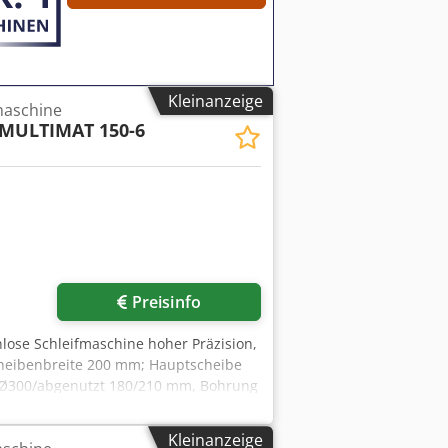
k distributor roller / Reiberwalze, Ø
Ink distributor roller / Reiberwalze, Ø
, Ø 60mm, used (1 piece)
Kleinanzeige
maschine
MULTIMAT 150-6
Preisinfo
lose Schleifmaschine hoher Präzision,
Scheibenbreite 200 mm; Hauptscheibe
 Ø300/abgenutzt 180/210 mm, Bohrung
los 10–100 t/min. Anschluss 3x380 V
00 kg. Kühlmitteleinrichtung. Für
Kleinanzeige