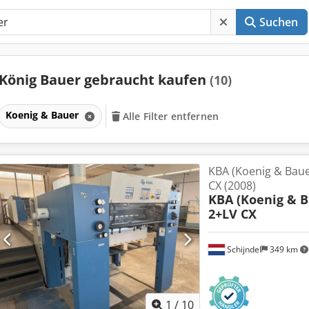
Suchen
König Bauer gebraucht kaufen
(10)
Koenig & Bauer
Alle Filter entfernen
KBA (Koenig & Baue
CX (2008)
KBA (Koenig & B
2+LV CX
Schijndel
349 km
1
/
10