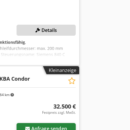
Details
unktionsfähig
,
chleifdurchmesser: max. 200 mm
m Steuerungsname: Siemens 840 C
mm Antrieb Schleifspindel: 50 kW
 kW Cedpfx Ahjlmmy Uomerf
Kleinanzeige
31,5 / 63 m/sec MASCHINEN DETAILS
KBA Condor
0 Hz Nennstrom: 160 A
64 km
32.500 €
Festpreis zzgl. MwSt.
Anfrage senden