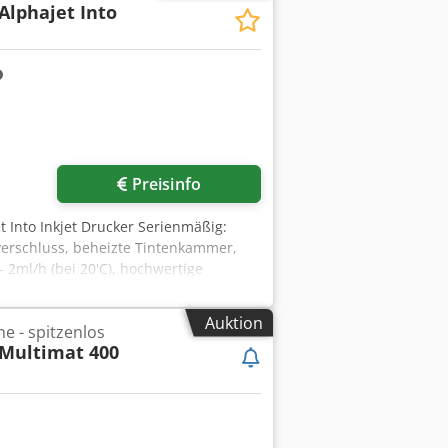
Alphajet Into
Preisinfo
t Into Inkjet Drucker Serienmäßig:
verschluss, beheizte Tintenkammer,
 2ml/h (bei 20'C), hochwertige
Auktion
e - spitzenlos
Multimat 400