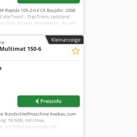
KBA Rapida 105-2+LV CX Baujahr: 2008
olorTronic - ErgoTronic Leitstand -
 Non-Stop Anleger Druckwerke - Anzahl
er Plattenwechsel - Varidamp
tische Gummituchwascheinrichtung -
Kleinanzeige
ne
emperierung Lackieren - Anzahl
Multimat 150-6
zen (Anilox): 1 Trocknen - IR +
rgerät: Grafix Zubehör - Druckluft
Preisinfo
lose Rundschleifmaschine Koebau zum
ung: 18,5kW, min./max.
, Schleifscheibenmaße X/Y:
hwindigkeit: 45m/s. Die Maschine