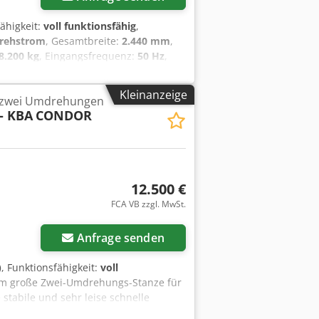
fähigkeit:
voll funktionsfähig
,
rehstrom
, Gesamtbreite:
2.440 mm
,
8.200 kg
, Eingangsfrequenz:
50 Hz
,
ax.):
4.600 U/min
, Drehzahl (min.):
t für Dünnpapier und leichten Karton
Kleinanzeige
t zwei Umdrehungen
rpresse. Eine Bodenverankerung ist
- KBA
CONDOR
12.500 €
FCA VB zzgl. MwSt.
Anfrage senden
)
, Funktionsfähigkeit:
voll
 cm große Zwei-Umdrehungs-Stanze für
stabile und sehr leise schnelle
er Preis gilt für jede Maschine, NICHT