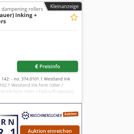
ntergestell sowie einem
Kleinanzeige
+ dampening rollers
mm/2200mm, Gewicht: ca. 4200kg.
auer)
inking +
ers
Preisinfo
 142: - no. 374.0101.1 Westland Ink
102.1 Westland Ink form roller /
d Ink form roller / Farbauftragwalze,
 / Farbauftragwalze, Ø 135mm, new (1
ze, Ø 117mm, new (3 pieces) - no.
mm, new (3 pieces) - no. 374.0402.1
pieces) - no. 374.0501.1 Westland Ink
 374.1005.1 Westland Waterform roller /
land Metering roller /
Auktion einreichen