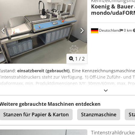
Kennzeichnungsma
enge Toleranzen in Automotive, Werkzeugbau, Luftfahrt, Medizint
Koenig & Bauer
Ahmsf
mondo/udaFOR
Deutschland
0 km
1
/
2
Zustand:
einsatzbereit (gebraucht)
, Eine Kennzeichnungsmaschine f
Tintenstrahldruckers steht zur Verfügung. 1) Off-Line Zuführ- und
udaFormaxx, min. Produktdimensionen X/Y: 30mm/60mm, max. Pr
min. Produktstärke: 80g/m², max. Produktdicke: 8mm, max. Transpo
Durchsatzleistung: ca. 250Stück/min. Maschinendimensionen X/
Gewicht: ca. 150kg. 2) Durchlauf-Tintenstrahldrucker KBA alphaJET 
Weitere gebrauchte Maschinen entdecken
Vertikalauflösung: 32P, Schrifthöhenbereich: 2mm-15mm, max. Dru
Stanzen für Papier & Karton
Stanzmaschine
St
Düsendurchmesser: 62µm, Maschinendimensionen X/Y/Z: ca. 500
Inklusive Untergestell. Dokumentation vorhanden. Eine Besichtigung
Tumfehmsf
Tintenstrahldrucke