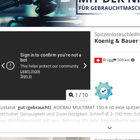
Feuchtdosierwalze, Ø 130mm, new (3 pieces) - no. 90001067 Ebonit In
80mm, used (2 pieces) Cjdjv Ebf Hspfx Ahmsrf - no. 90008616 Ebonit 
102.3mm, used (1 piece) - Rilsan Oscillating roller / Beschwerwalze
Spitzenloseschleif
Koenig & Bauer
Brügg
506 km
1
/
10
Zustand:
gut (gebraucht)
, KOEBAU MULTIMAT 150-6 ist eine spitzen
mit hoher Genauigkeit und Zuverlässigkeit. Schleif-Ø 2–100 mm; 
neu Ø600/abgenutzt 400 mm, Bohrung 305 mm; Regelscheibe neu
127/152 mm. Geschw. Hauptscheibe 23–45 m/s; Regelspindel stufen
50 Hz; Hauptmotor 18,5 kW; Maße 2500×2100×2200 mm; Gewicht ≈42